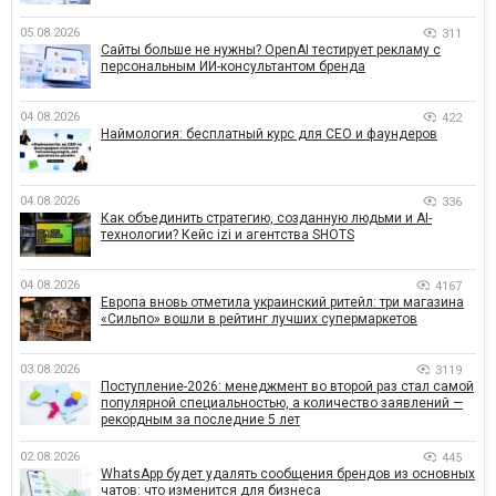
05.08.2026
311
Сайты больше не нужны? OpenAI тестирует рекламу с
персональным ИИ-консультантом бренда
04.08.2026
422
Наймология: бесплатный курс для CEO и фаундеров
04.08.2026
336
Как объединить стратегию, созданную людьми и AI-
технологии? Кейс izi и агентства SHOTS
04.08.2026
4167
Европа вновь отметила украинский ритейл: три магазина
«Сильпо» вошли в рейтинг лучших супермаркетов
03.08.2026
3119
Поступление-2026: менеджмент во второй раз стал самой
популярной специальностью, а количество заявлений —
рекордным за последние 5 лет
02.08.2026
445
WhatsApp будет удалять сообщения брендов из основных
чатов: что изменится для бизнеса