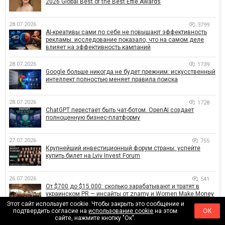
2026 Global Best of the Best Effie Awards
28.07.2026
3799
AI-креативы сами по себе не повышают эффективность
рекламы: исследование показало, что на самом деле
влияет на эффективность кампаний
28.07.2026
1739
Google больше никогда не будет прежним: искусственный
интеллект полностью меняет правила поиска
28.07.2026
1728
ChatGPT перестает быть чат-ботом. OpenAI создает
полноценную бизнес-платформу
27.07.2026
755
Крупнейший инвестиционный форум страны: успейте
купить билет на Lviv Invest Forum
26.07.2026
541
От $700 до $15 000: сколько зарабатывают и тратят в
украинском PR — инсайты от znamy и Women Make Money
Этот сайт использует cookie. Чтобы закрыть это сообщение и
подтвердить согласие на
использование cookie
на этом
ОК
25.07.2026
2732
сайте, нажмите кнопку "Ок".
ROPO в действии: как онлайн влияет на офлайн-продажи