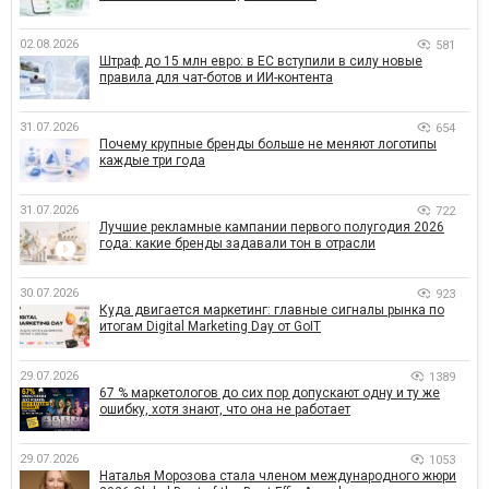
02.08.2026
581
Штраф до 15 млн евро: в ЕС вступили в силу новые
правила для чат-ботов и ИИ-контента
31.07.2026
654
Почему крупные бренды больше не меняют логотипы
каждые три года
31.07.2026
722
Лучшие рекламные кампании первого полугодия 2026
года: какие бренды задавали тон в отрасли
30.07.2026
923
Куда двигается маркетинг: главные сигналы рынка по
итогам Digital Marketing Day от GoIT
29.07.2026
1389
67 % маркетологов до сих пор допускают одну и ту же
ошибку, хотя знают, что она не работает
29.07.2026
1053
Наталья Морозова стала членом международного жюри