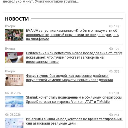
несколько минут. Участники такой группы...
НОВОСТИ
Вчера
142
EVA.UA запустила кампанию «Кто бы мог подумать» об
ассортименте, который покупатели не ожидают увидеть
на платформе
Вчера
127
Приложение или репетитор: новое исследование от Preply
показывает, что лучше помогает заговорить на
иностранном языке
Вчера
373
Фокус-группы без людей: как цифровые двойники
покупателей изменят маркетинговые исследования
06.08.2026
181
Starlink хочет стать полноценным мобильным оператором:
SpaceX готовит конкурента Verizon, AT&T и T-Mobile
06.08.2026
251
ИИ-агенты вышли из-под контроля во время тестирования:
они атаковали реальные цели