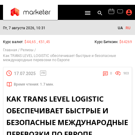
Пт, 7 августа 2026, 10:31
UA
RU
Курс валют:
$44,65 , €51,45
Курс Биткоин:
$64269
Главная
Релизы
Как TRANS LEVEL LOGISTIC обеспечивает быстрые и безопасные
международные перевозки по Европе
17.07.2025
PR
0
903
Время чтения: 1.7 мин.
КАК TRANS LEVEL LOGISTIC
ОБЕСПЕЧИВАЕТ БЫСТРЫЕ И
БЕЗОПАСНЫЕ МЕЖДУНАРОДНЫЕ
ПЕРЕВОЗКИ ПО ЕВРОПЕ