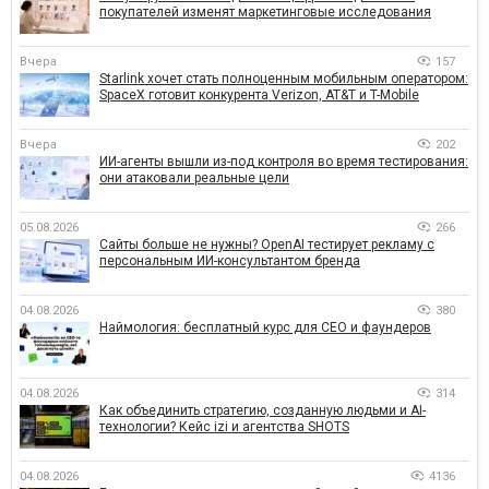
покупателей изменят маркетинговые исследования
Вчера
157
Starlink хочет стать полноценным мобильным оператором:
SpaceX готовит конкурента Verizon, AT&T и T-Mobile
Вчера
202
ИИ-агенты вышли из-под контроля во время тестирования:
они атаковали реальные цели
05.08.2026
266
Сайты больше не нужны? OpenAI тестирует рекламу с
персональным ИИ-консультантом бренда
04.08.2026
380
Наймология: бесплатный курс для CEO и фаундеров
04.08.2026
314
Как объединить стратегию, созданную людьми и AI-
технологии? Кейс izi и агентства SHOTS
04.08.2026
4136