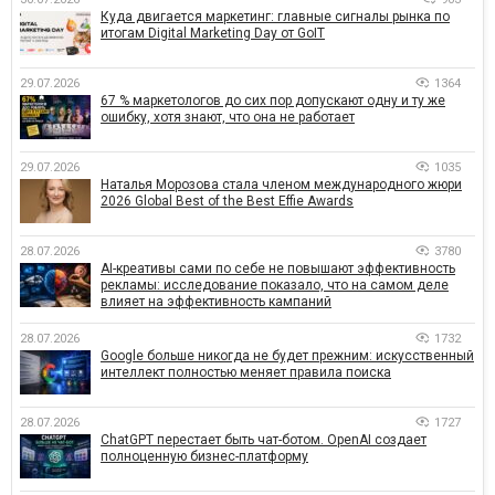
Куда двигается маркетинг: главные сигналы рынка по
итогам Digital Marketing Day от GoIT
29.07.2026
1364
67 % маркетологов до сих пор допускают одну и ту же
ошибку, хотя знают, что она не работает
29.07.2026
1035
Наталья Морозова стала членом международного жюри
2026 Global Best of the Best Effie Awards
28.07.2026
3780
AI-креативы сами по себе не повышают эффективность
рекламы: исследование показало, что на самом деле
влияет на эффективность кампаний
28.07.2026
1732
Google больше никогда не будет прежним: искусственный
интеллект полностью меняет правила поиска
28.07.2026
1727
ChatGPT перестает быть чат-ботом. OpenAI создает
полноценную бизнес-платформу