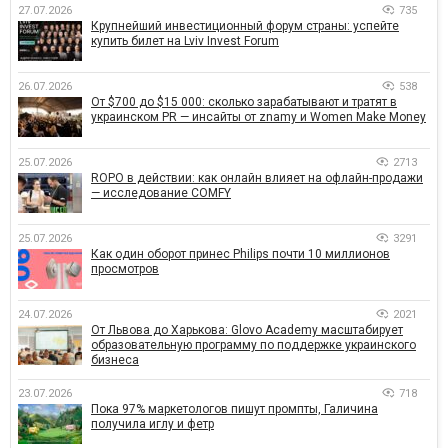
27.07.2026
735
Крупнейший инвестиционный форум страны: успейте
купить билет на Lviv Invest Forum
26.07.2026
538
От $700 до $15 000: сколько зарабатывают и тратят в
украинском PR — инсайты от znamy и Women Make Money
25.07.2026
2713
ROPO в действии: как онлайн влияет на офлайн-продажи
— исследование COMFY
25.07.2026
3291
Как один оборот принес Philips почти 10 миллионов
просмотров
24.07.2026
2021
От Львова до Харькова: Glovo Academy масштабирует
образовательную программу по поддержке украинского
бизнеса
23.07.2026
718
Пока 97% маркетологов пишут промпты, Галичина
получила иглу и фетр