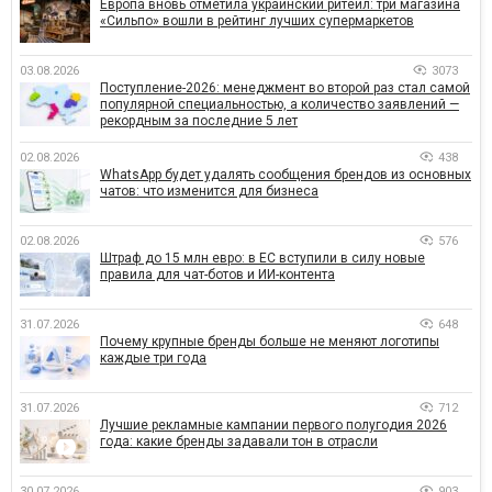
Европа вновь отметила украинский ритейл: три магазина
«Сильпо» вошли в рейтинг лучших супермаркетов
03.08.2026
3073
Поступление-2026: менеджмент во второй раз стал самой
популярной специальностью, а количество заявлений —
рекордным за последние 5 лет
02.08.2026
438
WhatsApp будет удалять сообщения брендов из основных
чатов: что изменится для бизнеса
02.08.2026
576
Штраф до 15 млн евро: в ЕС вступили в силу новые
правила для чат-ботов и ИИ-контента
31.07.2026
648
Почему крупные бренды больше не меняют логотипы
каждые три года
31.07.2026
712
Лучшие рекламные кампании первого полугодия 2026
года: какие бренды задавали тон в отрасли
30.07.2026
903