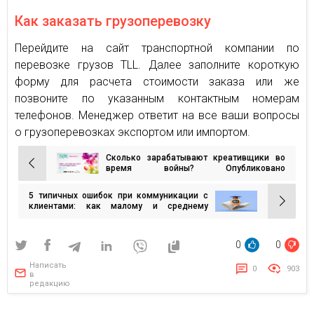
Как заказать грузоперевозку
Перейдите на сайт транспортной компании по
перевозке грузов TLL. Далее заполните короткую
форму для расчета стоимости заказа или же
позвоните по указанным контактным номерам
телефонов. Менеджер ответит на все ваши вопросы
о грузоперевозках экспортом или импортом.
Сколько зарабатывают креативщики во
Навигация
время войны? Опубликовано
исследование зарплат за 2025 год от
по
idealer$ и ВРК
5 типичных ошибок при коммуникации с
записям
клиентами: как малому и среднему
бизнесу использовать AI уже сейчас —
чтобы не потерять время и прибыль
0
0
Написать
0
903
в
редакцию