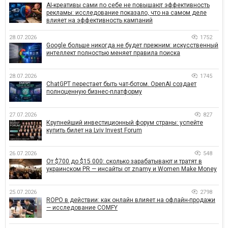
AI-креативы сами по себе не повышают эффективность
рекламы: исследование показало, что на самом деле
влияет на эффективность кампаний
28.07.2026
1752
Google больше никогда не будет прежним: искусственный
интеллект полностью меняет правила поиска
28.07.2026
1745
ChatGPT перестает быть чат-ботом. OpenAI создает
полноценную бизнес-платформу
27.07.2026
827
Крупнейший инвестиционный форум страны: успейте
купить билет на Lviv Invest Forum
26.07.2026
548
От $700 до $15 000: сколько зарабатывают и тратят в
украинском PR — инсайты от znamy и Women Make Money
25.07.2026
2798
ROPO в действии: как онлайн влияет на офлайн-продажи
— исследование COMFY