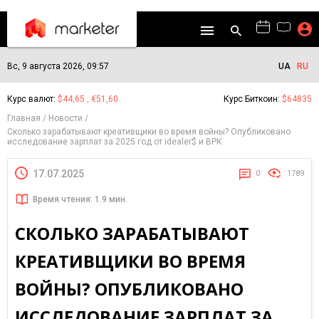
Вс, 9 августа 2026, 09:57
UA
RU
Курс валют:
$44,65 , €51,60
Курс Биткоин:
$64835
Главная
Новости
Сколько зарабатывают креативщики во время войны? Опубликовано
исследование зарплат за 2025 год от idealer$ и ВРК
17.07.2025
0
1789
Время чтения: 1.9 мин.
СКОЛЬКО ЗАРАБАТЫВАЮТ
КРЕАТИВЩИКИ ВО ВРЕМЯ
ВОЙНЫ? ОПУБЛИКОВАНО
ИССЛЕДОВАНИЕ ЗАРПЛАТ ЗА