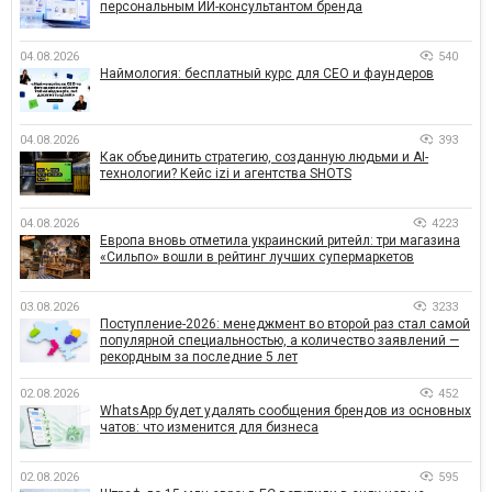
персональным ИИ-консультантом бренда
04.08.2026
540
Наймология: бесплатный курс для CEO и фаундеров
04.08.2026
393
Как объединить стратегию, созданную людьми и AI-
технологии? Кейс izi и агентства SHOTS
04.08.2026
4223
Европа вновь отметила украинский ритейл: три магазина
«Сильпо» вошли в рейтинг лучших супермаркетов
03.08.2026
3233
Поступление-2026: менеджмент во второй раз стал самой
популярной специальностью, а количество заявлений —
рекордным за последние 5 лет
02.08.2026
452
WhatsApp будет удалять сообщения брендов из основных
чатов: что изменится для бизнеса
02.08.2026
595