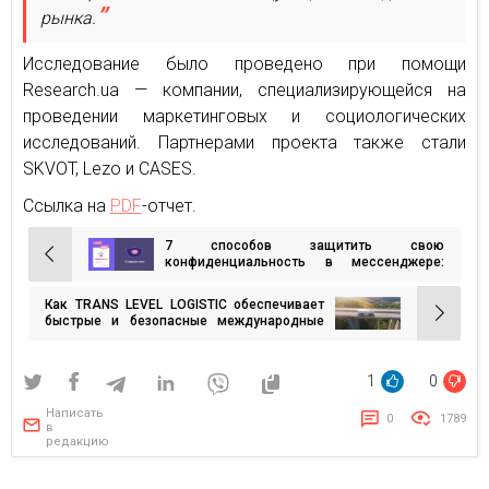
рынка.
Исследование было проведено при помощи
Research.ua — компании, специализирующейся на
проведении маркетинговых и социологических
исследований. Партнерами проекта также стали
SKVOT, Lezo и CASES.
Ссылка на
PDF
-отчет.
7 способов защитить свою
Навигация
конфиденциальность в мессенджере:
гайд от Rakuten Viber
по
Как TRANS LEVEL LOGISTIC обеспечивает
записям
быстрые и безопасные международные
перевозки по Европе
1
0
Написать
0
1789
в
редакцию