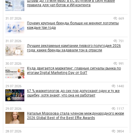
Штраф до 15 млн евро: в ЕС вступили в силу новые
правила для чат-ботов и ИИ-контента
31.07.2026
669
Почему крупные бренды больше не меняют логотипы
каждые три года
31.07.2026
751
Лучшие рекламные кампании первого полугодия 2026
года: какие бренды задавали тон в отрасли
30.07.2026
991
Куда двигается маркетинг: главные сигналы рынка по
итогам Digital Marketing Day от GoIT
29.07.2026
1440
67 % маркетологов до сих пор допускают одну и ту же
ошибку, хотя знают, что она не работает
29.07.2026
1117
Наталья Морозова стала членом международного жюри
2026 Global Best of the Best Effie Awards
28.07.2026
3854