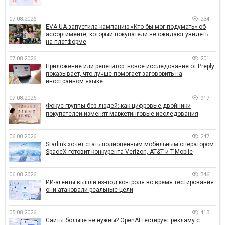
07.08.2026
234
EVA.UA запустила кампанию «Кто бы мог подумать» об
ассортименте, который покупатели не ожидают увидеть
на платформе
07.08.2026
201
Приложение или репетитор: новое исследование от Preply
показывает, что лучше помогает заговорить на
иностранном языке
07.08.2026
917
Фокус-группы без людей: как цифровые двойники
покупателей изменят маркетинговые исследования
06.08.2026
247
Starlink хочет стать полноценным мобильным оператором:
SpaceX готовит конкурента Verizon, AT&T и T-Mobile
06.08.2026
346
ИИ-агенты вышли из-под контроля во время тестирования:
они атаковали реальные цели
05.08.2026
413
Сайты больше не нужны? OpenAI тестирует рекламу с