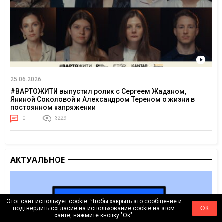
25.06.2026
#ВАРТОЖИТИ выпустил ролик с Сергеем Жаданом,
Яниной Соколовой и Александром Тереном о жизни в
постоянном напряжении
0
3229
АКТУАЛЬНОЕ
Этот сайт использует cookie. Чтобы закрыть это сообщение и
подтвердить согласие на
использование cookie
на этом
ОК
сайте, нажмите кнопку "Ок".