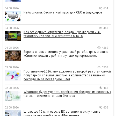
04.08.2026
614
Наймология: бесплатный курс для CEO и фаундеров
04.08.2026
441
Как объединить стратегию, созданную людьми и AI-
технологии? Кейс izi и агентства SHOTS
04.08.2026
4269
Европа вновь отметила украинский ритейл: три магазина
«Сильпо» вошли в рейтинг лучших супермаркетов
03.08.2026
3308
Поступление-2026: менеджмент во второй раз стал самой
популярной специальностью, а количество заявлений —
рекордным за последние 5 лет
02.08.2026
461
WhatsApp будет удалять сообщения брендов из основных
чатов: что изменится для бизнеса
02.08.2026
606
Штраф до 15 млн евро: в ЕС вступили в силу новые
правила для чат-ботов и ИИ-контента