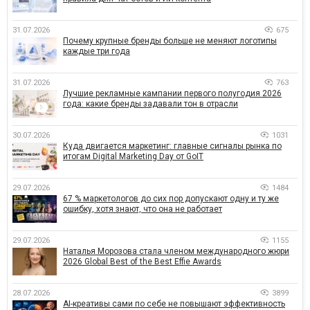
31.07.2026
675
Почему крупные бренды больше не меняют логотипы
каждые три года
31.07.2026
763
Лучшие рекламные кампании первого полугодия 2026
года: какие бренды задавали тон в отрасли
30.07.2026
1031
Куда двигается маркетинг: главные сигналы рынка по
итогам Digital Marketing Day от GoIT
29.07.2026
1484
67 % маркетологов до сих пор допускают одну и ту же
ошибку, хотя знают, что она не работает
29.07.2026
1155
Наталья Морозова стала членом международного жюри
2026 Global Best of the Best Effie Awards
28.07.2026
3899
AI-креативы сами по себе не повышают эффективность