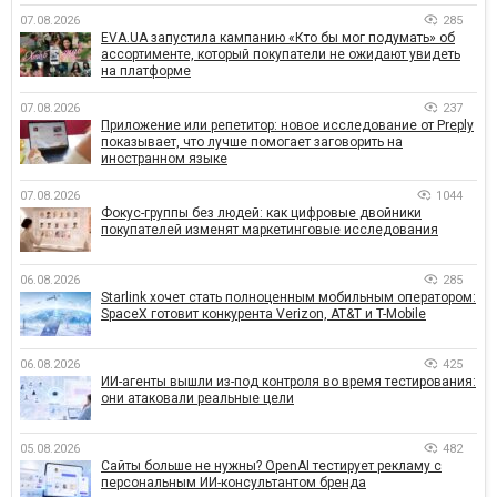
07.08.2026
285
EVA.UA запустила кампанию «Кто бы мог подумать» об
ассортименте, который покупатели не ожидают увидеть
на платформе
07.08.2026
237
Приложение или репетитор: новое исследование от Preply
показывает, что лучше помогает заговорить на
иностранном языке
07.08.2026
1044
Фокус-группы без людей: как цифровые двойники
покупателей изменят маркетинговые исследования
06.08.2026
285
Starlink хочет стать полноценным мобильным оператором:
SpaceX готовит конкурента Verizon, AT&T и T-Mobile
06.08.2026
425
ИИ-агенты вышли из-под контроля во время тестирования:
они атаковали реальные цели
05.08.2026
482
Сайты больше не нужны? OpenAI тестирует рекламу с
персональным ИИ-консультантом бренда