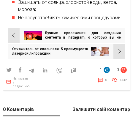
Защищать от солнца, хлористой воды, ветра,
мороза;
Не злоупотреблять химическими процедурами.
Лучшие приложения для создания
Навигация
контента в Instagram, о которых вы не
слышали
по
Откажитесь от скальпеля: 5 преимуществ
записям
лазерной липосакции
1
0
Написать
0
1442
в
редакцию
0
Коментарів
Залишити свій коментар