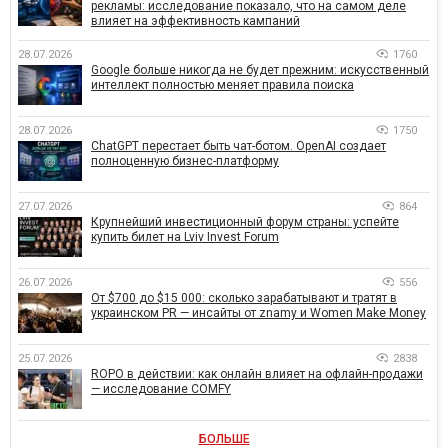
рекламы: исследование показало, что на самом деле
влияет на эффективность кампаний
28.07.2026
1760
Google больше никогда не будет прежним: искусственный
интеллект полностью меняет правила поиска
28.07.2026
1750
ChatGPT перестает быть чат-ботом. OpenAI создает
полноценную бизнес-платформу
27.07.2026
864
Крупнейший инвестиционный форум страны: успейте
купить билет на Lviv Invest Forum
26.07.2026
556
От $700 до $15 000: сколько зарабатывают и тратят в
украинском PR — инсайты от znamy и Women Make Money
25.07.2026
2838
ROPO в действии: как онлайн влияет на офлайн-продажи
— исследование COMFY
БОЛЬШЕ