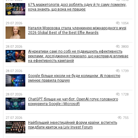
67% маркетологів досі роблять одну й ту саму помилку,
хоча знають, що вона не працює
29.07.2026
1054
Наталія Морозова стала членкинею міжнародного журі
2026 Global Best of the Best Effie Awards
28.07.2026
3800
AI-креативи самі по собі не підвищують ефективність
реклами: дослідження показало, що насправді впливає
на ефективність кампаній
28.07.2026
1739
Google більше ніколи не буде колишнім: AI повністю
змінює правила пошуку
28.07.2026
1728
ChatGPT більше не чат-бот: OpenAI готує головного
конкурента Google і Microsoft
27.07.2026
755
Найбільший інвестиційний форум країни: встигніть
придбати квиток на Lviv Invest Forum