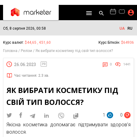
Сб, 8 серпня 2026, 00:58
UA
RU
Курс валют:
$44,65 , €51,60
Курс Біткоїн:
$64936
Головна
Релізи
Як вибрати косметику під свій тип волосся?
26.06.2023
PR
0
1441
Час читання: 2.3 хв.
ЯК ВИБРАТИ КОСМЕТИКУ ПІД
СВІЙ ТИП ВОЛОССЯ?
1
0
Якісна косметика допомагає підтримувати здоров’я
волосся.