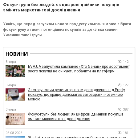
Фокус-групи без людей: як цифрові двійники покупців
змінять маркетингові дослідження
Уявіть, що перед запуском нового продукту компанія може зібрати
фокус-групу з тисяч потенційних покупців за декілька хвилин.
Учасники такої групи...
НОВИНИ
Вчора
142
EVA.UA запустила кампанію «Хто б знав» про асортимент,
якого покупці не очікують побачити на платформі
Вчора
127
Застосунок чи репетитор: нове дослідження від Preply
показує, що краще допомагає заговорити іноземною
мовою
Вчора
387
Фокус-групи без людей: як цифрові двійники покупців
змінять маркетингові дослідження
06.08.2026
181
Starlink хоче стати повноцінним мобільним оператором: