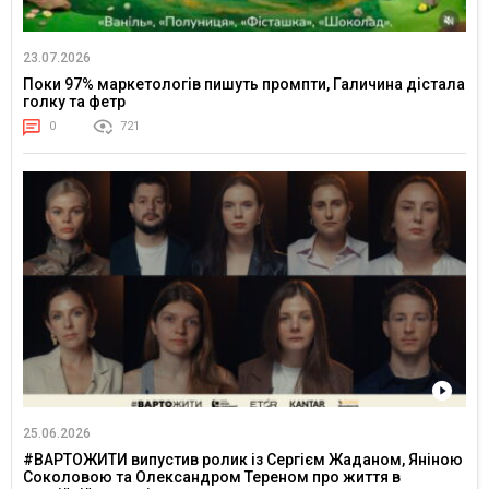
23.07.2026
Поки 97% маркетологів пишуть промпти, Галичина дістала
голку та фетр
0
721
25.06.2026
#ВАРТОЖИТИ випустив ролик із Сергієм Жаданом, Яніною
Соколовою та Олександром Тереном про життя в