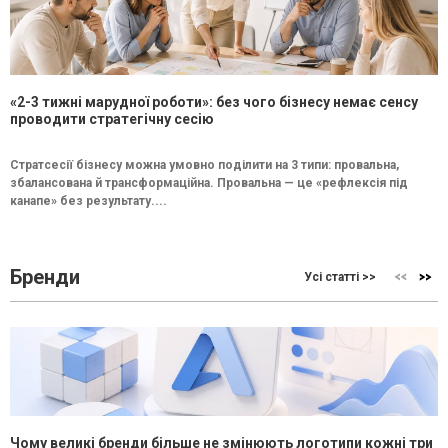
«2-3 тижні марудної роботи»: без чого бізнесу немає сенсу
проводити стратегічну сесію
Стратсесії бізнесу можна умовно поділити на 3 типи: провальна,
збалансована й трансформаційна. Провальна — це «рефлексія під
канапе» без результату....
Бренди
Усі статті >>
Чому великі бренди більше не змінюють логотипи кожні три