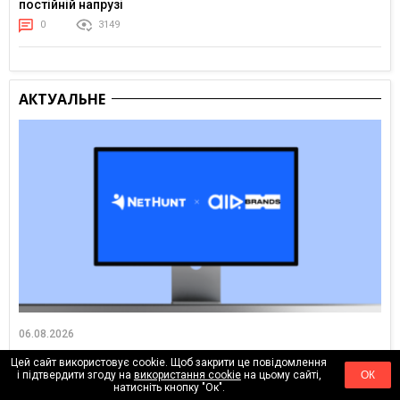
постійній напрузі
0
3149
АКТУАЛЬНЕ
06.08.2026
Як налаштувати процеси для агенції: досвід AIR Brands у
Цей сайт використовує cookie. Щоб закрити це повідомлення
NetHunt CRM
і підтвердити згоду на
використання cookie
на цьому сайті,
ОК
натисніть кнопку "Ок".
0
214