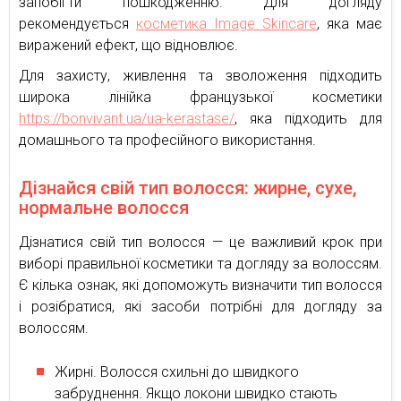
запобігти пошкодженню. Для догляду
рекомендується
косметика Image Skincare
, яка має
виражений ефект, що відновлює.
Для захисту, живлення та зволоження підходить
широка лінійка французької косметики
https://bonvivant.ua/ua-kerastase/
, яка підходить для
домашнього та професійного використання.
Дізнайся свій тип волосся: жирне, сухе,
нормальне волосся
Дізнатися свій тип волосся — це важливий крок при
виборі правильної косметики та догляду за волоссям.
Є кілька ознак, які допоможуть визначити тип волосся
і розібратися, які засоби потрібні для догляду за
волоссям.
Жирні. Волосся схильні до швидкого
забруднення. Якщо локони швидко стають