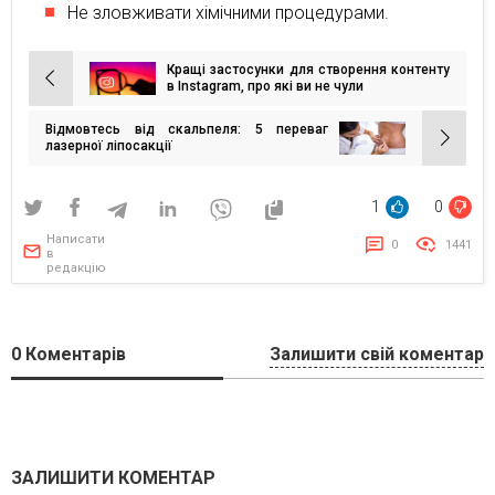
Не зловживати хімічними процедурами.
Кращі застосунки для створення контенту
Навігація
в Instagram, про які ви не чули
записів
Відмовтесь від скальпеля: 5 переваг
лазерної ліпосакції
1
0
Написати
0
1441
в
редакцію
0
Коментарів
Залишити свій коментар
ЗАЛИШИТИ КОМЕНТАР