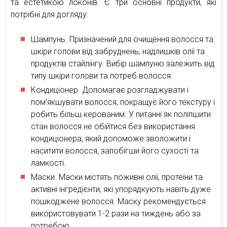
та естетикою локонів. Є три основні продукти, які
потрібні для догляду:
Шампунь. Призначений для очищення волосся та
шкіри голови від забруднень, надлишків олії та
продуктів стайлінгу. Вибір шампуню залежить від
типу шкіри голови та потреб волосся.
Кондиціонер. Допомагає розгладжувати і
пом’якшувати волосся, покращує його текстуру і
робить більш керованим. У питанні як поліпшити
стан волосся не обійтися без використання
кондиціонера, який допоможе зволожити і
наситити волосся, запобігши його сухості та
ламкості.
Маски. Маски містять поживні олії, протеїни та
активні інгредієнти, які упорядкують навіть дуже
пошкоджене волосся. Маску рекомендується
використовувати 1-2 рази на тиждень або за
потребою.