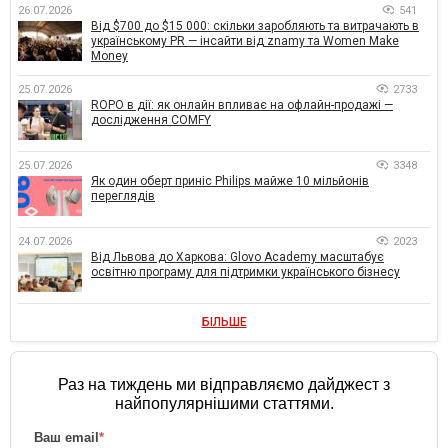
26.07.2026
541
Від $700 до $15 000: скільки заробляють та витрачають в
українському PR — інсайти від znamy та Women Make
Money
25.07.2026
2733
ROPO в дії: як онлайн впливає на офлайн-продажі —
дослідження COMFY
25.07.2026
3348
Як один оберт приніс Philips майже 10 мільйонів
переглядів
24.07.2026
2023
Від Львова до Харкова: Glovo Academy масштабує
освітню програму для підтримки українського бізнесу
БІЛЬШЕ
Раз на тиждень ми відправляємо дайджест з
найпопулярнішими статтями.
Ваш email
*