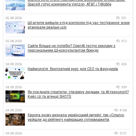
SpaceX готує конкурента Verizon, AT&T і T-Mobile
06.08.2026
251
ШІ-агенти вийшли з-під контролю під час тестування: вони
атакували реальні цілі
05.08.2026
312
Сайти більше не потрібні? OpenAI тестує рекламу з
персональним ШІ-консультантом бренду
04.08.2026
426
Наймологія: безплатний курс для CEO та фаундерів
04.08.2026
339
Як поєднати стратегію, створену людьми, та AI-технології?
Кейс izi та агенції SHOTS
04.08.2026
4168
Європа знову визнала український ритейл: три «Сільпо»
увійшли до рейтингу найкращих супермаркетів
03.08.2026
3121