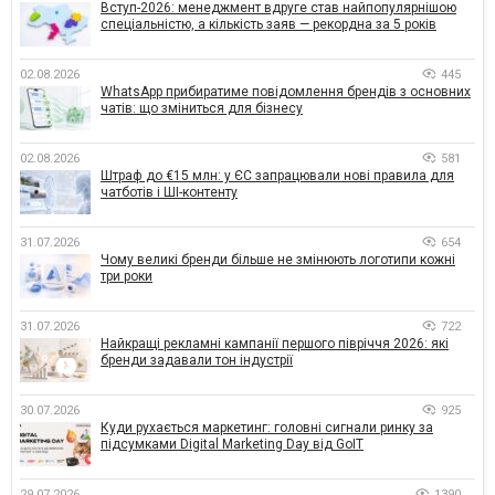
Вступ-2026: менеджмент вдруге став найпопулярнішою
спеціальністю, а кількість заяв — рекордна за 5 років
02.08.2026
445
WhatsApp прибиратиме повідомлення брендів з основних
чатів: що зміниться для бізнесу
02.08.2026
581
Штраф до €15 млн: у ЄС запрацювали нові правила для
чатботів і ШІ-контенту
31.07.2026
654
Чому великі бренди більше не змінюють логотипи кожні
три роки
31.07.2026
722
Найкращі рекламні кампанії першого півріччя 2026: які
бренди задавали тон індустрії
30.07.2026
925
Куди рухається маркетинг: головні сигнали ринку за
підсумками Digital Marketing Day від GoIT
29.07.2026
1390