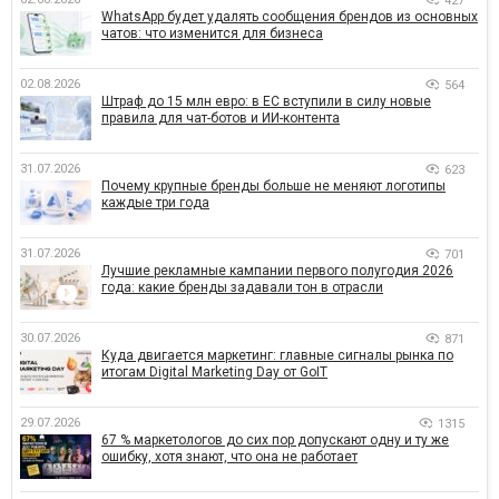
427
WhatsApp будет удалять сообщения брендов из основных
чатов: что изменится для бизнеса
02.08.2026
564
Штраф до 15 млн евро: в ЕС вступили в силу новые
правила для чат-ботов и ИИ-контента
31.07.2026
623
Почему крупные бренды больше не меняют логотипы
каждые три года
31.07.2026
701
Лучшие рекламные кампании первого полугодия 2026
года: какие бренды задавали тон в отрасли
30.07.2026
871
Куда двигается маркетинг: главные сигналы рынка по
итогам Digital Marketing Day от GoIT
29.07.2026
1315
67 % маркетологов до сих пор допускают одну и ту же
ошибку, хотя знают, что она не работает