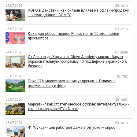
25.07.2026
2673
ROPO в действии: как онлайн влияет на офлайн-продажи
— исследование COMFY
25.07.2026
3215
Как один оборот принес Philips почти 10 миллионов
просмотров
24.07.2026
2009
От Львова до Харькова: Glovo Academy масштабирует
образовательную программу по поддержке украинского
бизнеса
23.07.2026
707
Пока 97% маркетологов пишут промпты, Галичина
получила иглу и фетр
23.07.2026
1082
Маркетинг как стратегическое оружие: интеллектуальный
тыл 1-го корпуса НГУ «Азов»
23.07.2026
3810
41 % украинцев работают даже в отпуске — опрос