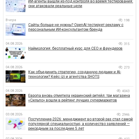
ИИ-агенты вышли из-под контроля во время тестирования:
они атаковали реальные цели
Вчера
198
Сайты больше не нужны? OpenAI тестирует рекламу с
персональным ИИ-консультантом бренда
04.08.2026
315
Наймология: бесплатный курс для CEO и фаундеров
04.08.2026
273
Как объединить стратегию, созданную людьми и AI-
технологии? Кейс izi и агентства SHOTS
04.08.2026
4043
Европа вновь отметила украинский ритейл: три магазина
«Сильпо» вошли в рейтинг лучших супермаркетов
03.08.2026
2946
Поступление-2026: менеджмент во второй раз стал самой
популярной специальностью, а количество заявлений —
рекордным за последние 5 лет
02.08.2026