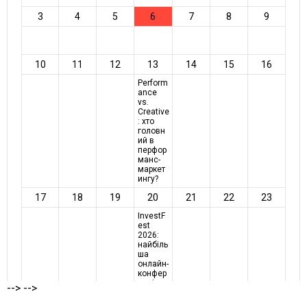
-->
-->