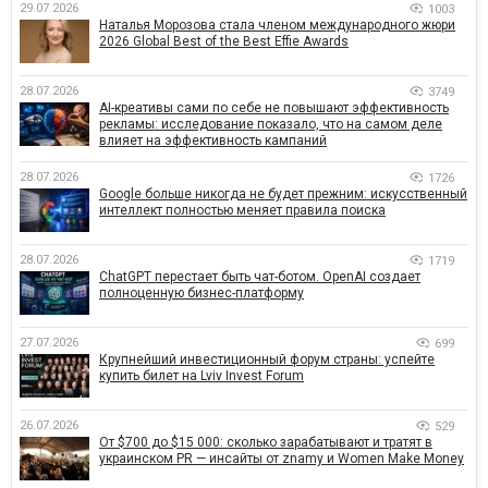
29.07.2026
1003
Наталья Морозова стала членом международного жюри
2026 Global Best of the Best Effie Awards
28.07.2026
3749
AI-креативы сами по себе не повышают эффективность
рекламы: исследование показало, что на самом деле
влияет на эффективность кампаний
28.07.2026
1726
Google больше никогда не будет прежним: искусственный
интеллект полностью меняет правила поиска
28.07.2026
1719
ChatGPT перестает быть чат-ботом. OpenAI создает
полноценную бизнес-платформу
27.07.2026
699
Крупнейший инвестиционный форум страны: успейте
купить билет на Lviv Invest Forum
26.07.2026
529
От $700 до $15 000: сколько зарабатывают и тратят в
украинском PR — инсайты от znamy и Women Make Money