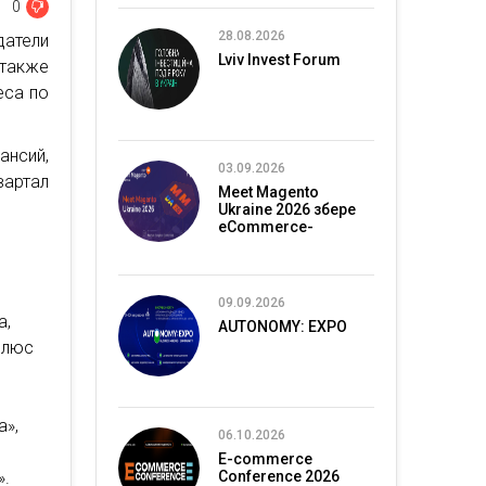
0
28.08.2026
датели
Lviv Invest Forum
 также
еса по
ансий,
03.09.2026
вартал
Meet Magento
Ukraine 2026 збере
eCommerce-
спільноту в Києві
09.09.2026
a,
AUTONOMY: EXPO
(плюс
а»,
06.10.2026
E-commerce
».
Conference 2026