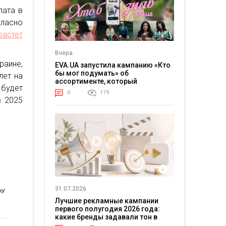
лата в
гласно
растет
Вчера
раине,
EVA.UA запустила кампанию «Кто
бы мог подумать» об
лет на
ассортименте, который
будет
покупатели не ожидают увидеть
0
179
на платформе
в 2025
31.07.2026
Лучшие рекламные кампании
первого полугодия 2026 года:
какие бренды задавали тон в
отрасли