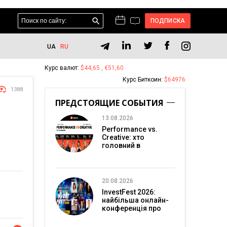
ПОДПИСКА
UA
RU
Курс валют:
$44,65 , €51,60
Курс Биткоин:
$64976
1388
ПРЕДСТОЯЩИЕ СОБЫТИЯ
13.08.2026
Performance vs.
Creative: хто
головний в
перформанс-
маркетингу?
20.08.2026
InvestFest 2026:
найбільша онлайн-
конференція про
інвестиції