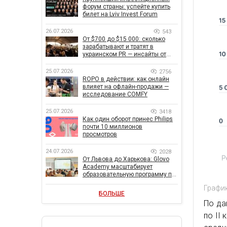
форум страны: успейте купить
билет на Lviv Invest Forum
26.07.2026
543
От $700 до $15 000: сколько
зарабатывают и тратят в
украинском PR — инсайты от
znamy и Women Make Money
25.07.2026
2756
ROPO в действии: как онлайн
влияет на офлайн-продажи —
исследование COMFY
25.07.2026
3418
Как один оборот принес Philips
почти 10 миллионов
просмотров
24.07.2026
2028
От Львова до Харькова: Glovo
Academy масштабирует
образовательную программу по
поддержке украинского
График
бизнеса
БОЛЬШЕ
По да
по ІІ