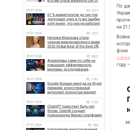
итогам Digital Marketing Day от
GoIT
По да
29.07.2026
1415
Укра
67 % маркетологов до сих пор
допускают одну и ту же ошибку,
прогн
хотя знают, что она не работает
на 21,
29.07.2026
1077
Война
Наталья Морозова стала
членом международного жюри
котор
2026 Global Best of the Best Effie
фоне
Awards
28.07.2026
3822
снижа
AI-креативы сами по себе не
году 
повышают эффективность
рекламы: исследование
показало, что на самом деле
влияет на эффективность
28.07.2026
1741
кампаний
Google больше никогда не будет
прежним: искусственный
интеллект полностью меняет
правила поиска
28.07.2026
1732
ChatGPT перестает быть чат-
ботом. OpenAI создает
полноценную бизнес-платформу
27.07.2026
783
Крупнейший инвестиционный