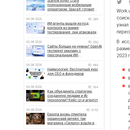
Starlink хочет стать
полноценным мобильным
оператором: SpaceX готовит
Work.
конкурента Verizon, AT&T и T-
соиск
Mobile
06.08.2026
289
ИИ-агенты вышли из-под
узнал
контроля во время
перес
тестирования: они атаковали
реальные цели
В исс
05.08.2026
350
Сайты больше не нужны? OpenAI
разме
тестирует рекламу с
2023 
персональным ИИ-
консультантом бренда
04.08.2026
483
Наймология: бесплатный курс
для CEO и фаундеров
04.08.2026
364
Как объединить стратегию,
созданную людьми и AI-
технологии? Кейс izi и агентства
SHOTS
04.08.2026
4192
Европа вновь отметила
украинский ритейл: три
магазина «Сильпо» вошли в
рейтинг лучших супермаркетов