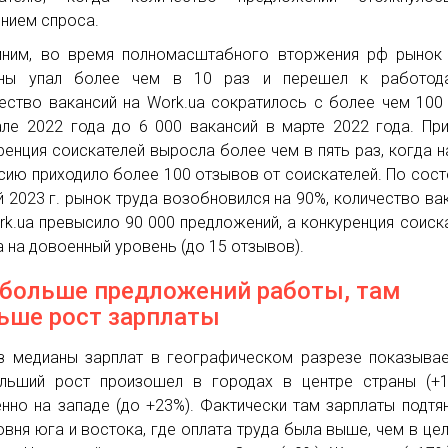
нием спроса.
ним, во время полномасштабного вторжения рф рынок 
ины упал более чем в 10 раз и перешел к работода
ество вакансий на Work.ua сократилось с более чем 100
ле 2022 года до 6 000 вакансий в марте 2022 года. Пр
ренция соискателей выросла более чем в пять раз, когда н
сию приходило более 100 отзывов от соискателей. По сос
й 2023 г. рынок труда возобновился на 90%, количество ва
rk.ua превысило 90 000 предложений, а конкуренция соиск
 на довоенный уровень (до 15 отзывов).
 больше предложений работы, там
ьше рост зарплаты
з медианы зарплат в географическом разрезе показывае
льший рост произошел в городах в центре страны (+1
нно на западе (до +23%). Фактически там зарплаты подтя
овня юга и востока, где оплата труда была выше, чем в це