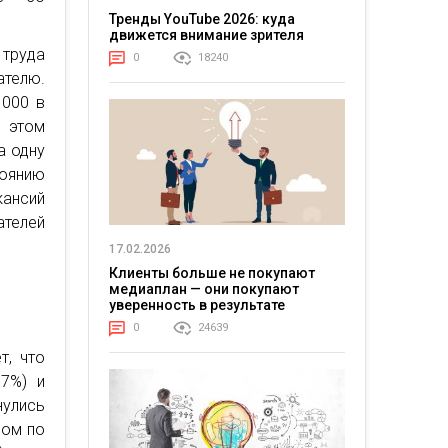
Тренды YouTube 2026: куда
движется внимание зрителя
труда
0
18240
телю.
 000 в
и этом
а одну
тоянию
кансий
ателей
17.02.2026
Клиенты больше не покупают
медиаплан — они покупают
уверенность в результате
0
24639
т, что
7%) и
нулись
лом по