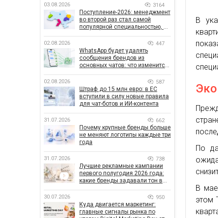
03.08.2026
3164
Поступление-2026: менеджмент
В ука
во второй раз стал самой
популярной специальностью, а
кварти
количество заявлений —
рекордным за последние 5 лет
пока
02.08.2026
447
WhatsApp будет удалять
специ
сообщения брендов из
основных чатов: что изменится
специ
для бизнеса
02.08.2026
587
Эко
Штраф до 15 млн евро: в ЕС
вступили в силу новые правила
для чат-ботов и ИИ-контента
Прежд
стра
31.07.2026
662
Почему крупные бренды больше
после
не меняют логотипы каждые три
года
По да
31.07.2026
ожида
738
Лучшие рекламные кампании
снизит
первого полугодия 2026 года:
какие бренды задавали тон в
В мае
отрасли
30.07.2026
950
этом 
Куда двигается маркетинг:
кварт
главные сигналы рынка по