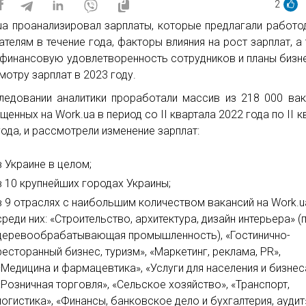
2
ua проанализировал зарплаты, которые предлагали работо
ателям в течение года, факторы влияния на рост зарплат, а
 финансовую удовлетворенность сотрудников и планы бизн
мотру зарплат в 2023 году.
ледовании аналитики проработали массив из 218 000 вак
щенных на Work.ua в период со ІІ квартала 2022 года по ІІ к
года, и рассмотрели изменение зарплат:
в Украине в целом;
в 10 крупнейших городах Украины;
в 9 отраслях с наибольшим количеством вакансий на Work.u
среди них: «Строительство, архитектура, дизайн интерьера» 
деревообрабатывающая промышленность), «Гостинично-
ресторанный бизнес, туризм», «Маркетинг, реклама, PR»,
«Медицина и фармацевтика», «Услуги для населения и бизнес
«Розничная торговля», «Сельское хозяйство», «Транспорт,
логистика», «Финансы, банковское дело и бухгалтерия, аудит