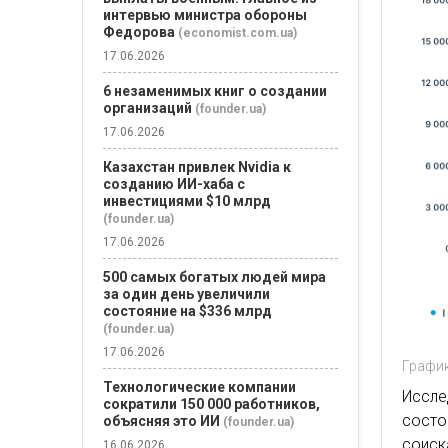
интервью министра обороны
Федорова
(economist.com.ua)
17.06.2026
6 незаменимых книг о создании
организаций
(founder.ua)
17.06.2026
Казахстан привлек Nvidia к
созданию ИИ-хаба с
инвестициями $10 млрд
(founder.ua)
17.06.2026
500 самых богатых людей мира
за один день увеличили
состояние на $336 млрд
(founder.ua)
17.06.2026
График
Технологические компании
Иссле
сократили 150 000 работников,
сост
объясняя это ИИ
(founder.ua)
соис
16.06.2026