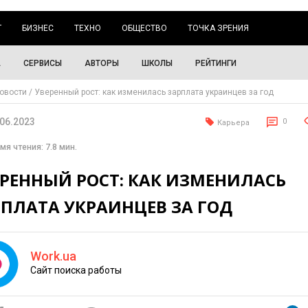
Г
БИЗНЕС
ТЕХНО
ОБЩЕСТВО
ТОЧКА ЗРЕНИЯ
А
СЕРВИСЫ
АВТОРЫ
ШКОЛЫ
РЕЙТИНГИ
овости
Уверенный рост: как изменилась зарплата украинцев за год
.06.2023
0
Карьера
мя чтения: 7.8 мин.
ЕРЕННЫЙ РОСТ: КАК ИЗМЕНИЛАСЬ
РПЛАТА УКРАИНЦЕВ ЗА ГОД
Work.ua
Сайт поиска работы