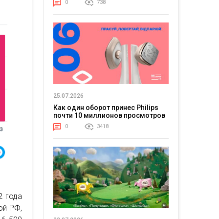
0
738
25.07.2026
Как один оборот принес Philips
почти 10 миллионов просмотров
0
3418
2 года
ой РФ,