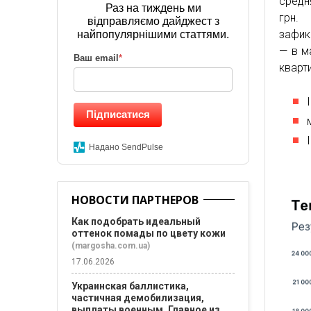
средн
Раз на тиждень ми
грн.
відправляємо дайджест з
зафик
найпопулярнішими статтями.
— в м
Ваш email
*
кварт
Підписатися
Надано SendPulse
НОВОСТИ ПАРТНЕРОВ
Как подобрать идеальный
оттенок помады по цвету кожи
(margosha.com.ua)
17.06.2026
Украинская баллистика,
частичная демобилизация,
выплаты военным. Главное из