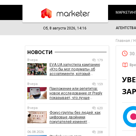
МАРКЕТИН
АГЕНТСТВ
Сб, 8 августа 2026, 14:16
Главная
Н
НОВОСТИ
30
Вчера
179
EVA.UA запустила кампанию
Вре
«Кто бы мог подумать» об
ассортименте, который
УВ
покупатели не ожидают увидеть
на платформе
Вчера
159
ЗА
Приложение или репетитор:
новое исследование от Preply
показывает, что лучше
помогает заговорить на
иностранном языке
Вчера
620
Фокус-группы без людей: как
цифровые двойники
покупателей изменят
маркетинговые исследования
06.08.2026
208