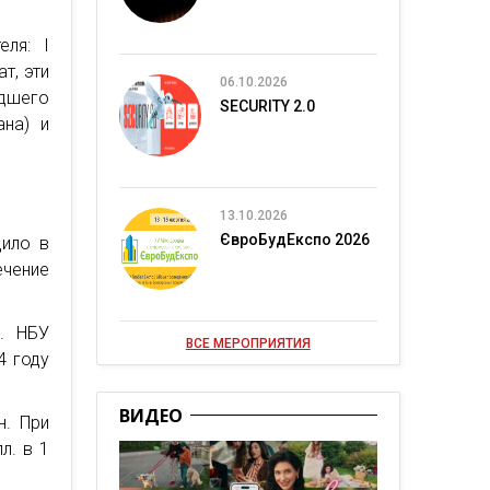
еля: I
т, эти
06.10.2026
дшего
SECURITY 2.0
ана) и
13.10.2026
ЄвроБудЕкспо 2026
дило в
чение
%. НБУ
ВСЕ МЕРОПРИЯТИЯ
4 году
ВИДЕО
н. При
л. в 1