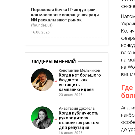
сниже
Пороховая бочка IT-индустрии:
как массовые сокращения ради
Напом
ИИ раскалывают рынок
Укра
(founder.ua)
Колич
16.06.2026
февра
конку
вакан
на ма
ЛИДЕРЫ МНЕНИЙ
на Wo
Константин Мельников
вышла
Когда нет большого
бюджета: как
вытащить
Где
кампанию идеей
бол
23 июля 2026
Анали
Анастасия Джогола
Когда публичность
наибо
руководителя
особе
становится риском
для репутации
до ур
16 июля 2026