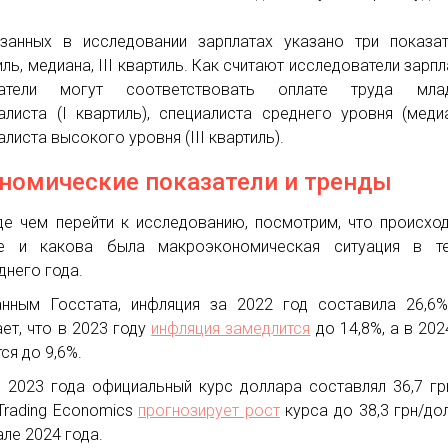
занных в исследовании зарплатах указано три показат
ль, медиана, ІІІ квартиль. Как считают исследователи зарпла
затели могут соответствовать оплате труда мла
алиста (I квартиль), специалиста среднего уровня (меди
алиста высокого уровня (III квартиль).
номические показатели и тренды
е чем перейти к исследованию, посмотрим, что происхо
не и какова была макроэкономическая ситуация в те
днего года.
нным Госстата, инфляция за 2022 год составила 26,6
ет, что в 2023 году
инфляция замедлится
до 14,8%, а в 202
ся до 9,6%.
 2023 года официальный курс доллара составлял 36,7 гр
Trading Economics
прогнозирует рост
курса до 38,3 грн/дол
але 2024 года.