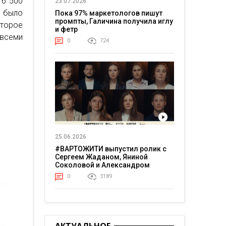
16 500
23.07.2026
 было
Пока 97% маркетологов пишут
промпты, Галичина получила иглу
второе
и фетр
 всеми
0
724
25.06.2026
#ВАРТОЖИТИ выпустил ролик с
Сергеем Жаданом, Яниной
Соколовой и Александром
Тереном о жизни в постоянном
0
3189
напряжении