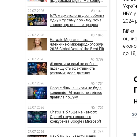
підсумками Digital Marketing
Day від GoIT
Украї
29.07.2026
1373
НБУ у
67% маркетологів досі роблять
одну й ту саму помилку, хоча
2024 р
знають, що вона не працює
Війна
29.07.2026
1045
оціни
Наталія Морозова стала
членкинею міжнародного журі
еконо
2026 Global Best of the Best Effie
до 18,
Awards
28.07.2026
3789
AI-креативи самі по собі не
підвищують ефективність
реклами: дослідження
показало, що насправді
впливає на ефективність
28.07.2026
1734
кампаній
Google більше ніколи не буде
колишнім: AI повністю змінює
правила пошуку
28.07.2026
1727
ChatGPT більше не чат-бот:
OpenAI готує головного
конкурента Google і Microsoft
27.07.2026
743
Найбільший інвестиційний