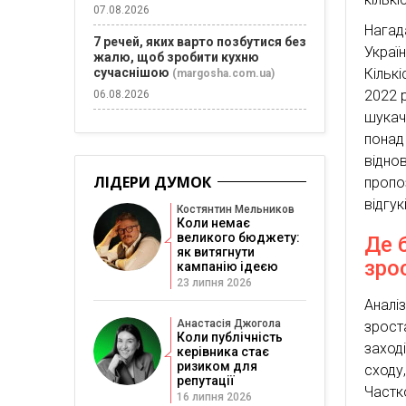
07.08.2026
Нагад
7 речей, яких варто позбутися без
Украї
жалю, щоб зробити кухню
сучаснішою
Кільк
(margosha.com.ua)
2022 
06.08.2026
шукач
понад 
відно
ЛІДЕРИ ДУМОК
пропо
відгукі
Костянтин Мельников
Коли немає
великого бюджету:
Де 
як витягнути
зро
кампанію ідеєю
23 липня 2026
Аналі
Анастасія Джогола
зрост
Коли публічність
заход
керівника стає
ризиком для
сходу
репутації
Частк
16 липня 2026