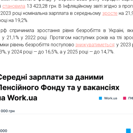
ні
становила
13 423,28 грн. В Інфляційному звіті згідно з про
 2023 році номінальна зарплата в середньому
зросте
на 21,9
оці на 19,2%.
 рф спричинила зростання рівня безробіття в Україні, я
в у 21,1% у 2022 році. Протягом наступних років на тлі зро
міки рівень безробіття поступово
знижуватиметься
: у 2023
3%, у 2024 році — до 16,5%, а у 2025 році — до 14,7%.