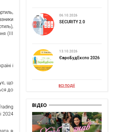
ртиль,
06.10.2026
азники
SECURITY 2.0
тиль),
я (ІІІ
13.10.2026
ЄвроБудЕкспо 2026
аїні і
ує, що
ВСІ ПОДІЇ
ься до
ВІДЕО
rading
і 2024
лата в