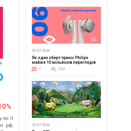
25.07.2026
Як один оберт приніс Philips
майже 10 мільйонів переглядів
0
3328
 10%
 по ІІ
ою рф,
23.07.2026