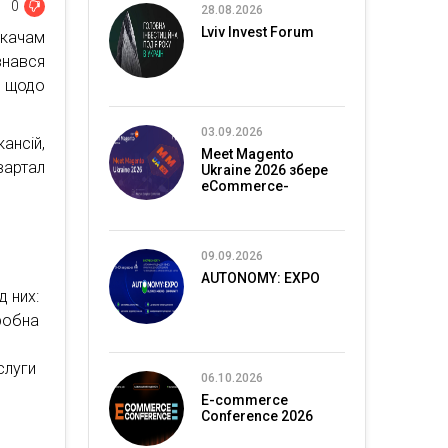
0
28.08.2026
Lviv Invest Forum
укачам
знався
у щодо
03.09.2026
ансій,
Meet Magento
вартал
Ukraine 2026 збере
eCommerce-
спільноту в Києві
09.09.2026
AUTONOMY: EXPO
д них:
бробна
слуги
06.10.2026
E-commerce
Conference 2026