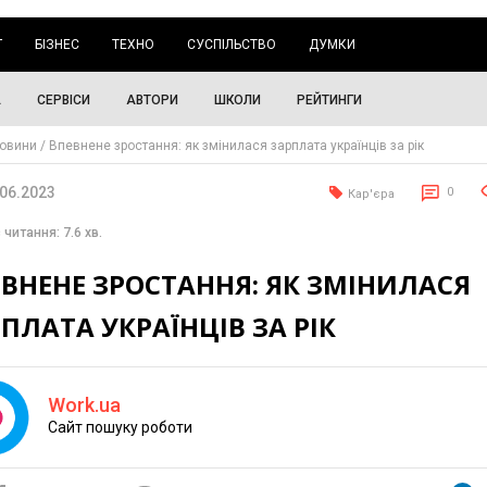
Г
БІЗНЕС
ТЕХНО
СУСПІЛЬСТВО
ДУМКИ
А
СЕРВІСИ
АВТОРИ
ШКОЛИ
РЕЙТИНГИ
овини
Впевнене зростання: як змінилася зарплата українців за рік
.06.2023
0
Кар'єра
 читання: 7.6 хв.
ВНЕНЕ ЗРОСТАННЯ: ЯК ЗМІНИЛАСЯ
ПЛАТА УКРАЇНЦІВ ЗА РІК
Work.ua
Cайт пошуку роботи