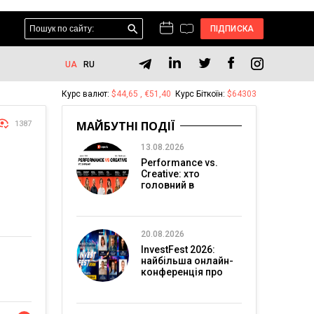
ПІДПИСКА
UA
RU
Курс валют:
$44,65 , €51,40
Курс Біткоїн:
$64303
МАЙБУТНІ ПОДІЇ
1387
13.08.2026
Performance vs.
Creative: хто
головний в
перформанс-
маркетингу?
20.08.2026
InvestFest 2026:
найбільша онлайн-
конференція про
інвестиції