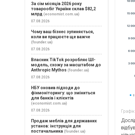
За сім місяців 2026 року
товарообіг України склав $82,2
млрд
(economist.com.ua)
07.08.2026
Чому ваш бізнес зупиняється,
коли ви працюєте ще важче
(founder.ua)
07.08.2026
Власник TikTok розробляє ШІ-
модель, схожу за масштабом до
Anthropic Mythos
(founder.ua)
07.08.2026
НБУ оновив підходи до
фінмоніторингу: що зміниться
для банків і клієнтів
(economist.com.ua)
07.08.2026
Графік 
Дослі
Продаж меблів для державних
установ: інструкція для
відбу
постачальника
(founder.ua)
кільк