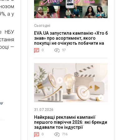
гнозом
%, а у
Сьогодні
ке НБУ
EVA.UA запустила кампанію «Хто б
знав» про асортимент, якого
стання
покупці не очікують побачити на
 році —
платформі
0
97
31.07.2026
Найкращі рекламні кампанії
першого півріччя 2026: які бренди
задавали тон індустрії
0
716