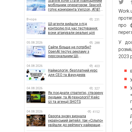
Starlink хоче стати повноцінним
мобільним оператором: SpaceX
готує конкурента Verizon, AT&T і
Work.
T-Mobile
протя
Вчора
231
ШІ-агенти вийшли з-під
про ф
контролю під час тестування:
перегл
вони атакували реальні цілі
У дос
05.08.2026
288
Сайти більше не потрібні?
розмі
OpenAI тестує рекламу з
2023 р
персональним ШІ-
консультантом бренду
04.08.2026
403
Наймологія: безплатний курс
для CEO та фаундерів
04.08.2026
327
Як поєднати стратегію, створену
людьми, та AI-технології? Кейс
izi та агенції SHOTS
04.08.2026
4152
Європа знову визнала
український ритейл: три «Сільпо»
увійшли до рейтингу найкращих
супермаркетів