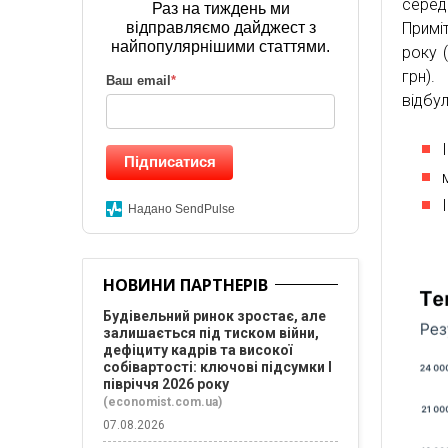
серед
Раз на тиждень ми
відправляємо дайджест з
Примі
найпопулярнішими статтями.
року 
грн).
Ваш email
*
відбул
Підписатися
Надано SendPulse
НОВИНИ ПАРТНЕРІВ
Будівельний ринок зростає, але
залишається під тиском війни,
дефіциту кадрів та високої
собівартості: ключові підсумки І
півріччя 2026 року
(economist.com.ua)
07.08.2026