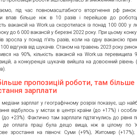
аємо, під час повномасштабного вторгнення рф ринок
ни впав більше ніж в 10 разів і перейшов до робото
ість вакансій на Work.ua скоротилася із понад 100 000 у 
року до 6 000 вакансій у березні 2022 року. При цьому конку
ів зросла у понад п’ять разів, коли на одну вакансію при
100 відгуків від шукачів. Станом на травень 2023 року ринок
вився на 90%, кількість вакансій на Work.ua перевищила 
зицій, а конкуренція шукачів вийшла на довоєнний рівень 
в).
більше пропозицій роботи, там більше
стання зарплати
з медіани зарплат у географічному розрізі показує, що най
ання відбулось у містах в центрі країни (до +17%) і особл
і (до +23%). Фактично там зарплати підтягнулись до рівня пі
, де оплата праці була дещо вища, ніж в цілому по Ук
ове зростання на півночі: Суми (+9%), Житомир (+17%); п