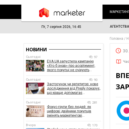
МАРКЕТИН
АГЕНТСТВ
Пт, 7 серпня 2026, 16:45
Головна
Н
НОВИНИ
30
Сьогодні
97
EVA.UA запустила кампанію
Час
«Хто б знав» про асортимент,
якого покупці не очікують
ВПЕ
побачити на платформі
Сьогодні
90
ЗАР
Застосунок чи репетитор: нове
дослідження від Preply показує,
що краще допомагає
заговорити іноземною мовою
Сьогодні
281
Фокус-групи без людей: як
цифрові двійники покупців
змінять маркетингові
дослідження
Вчора
170