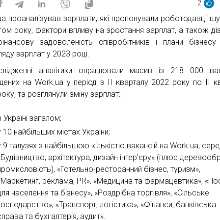
2
ua проаналізував зарплати, які пропонували роботодавці ш
гом року, фактори впливу на зростання зарплат, а також ді
інансову задоволеність співробітників і плани бізнес
яду зарплат у 2023 році.
лідженні аналітики опрацювали масив із 218 000 вак
щених на Work.ua у період з ІІ кварталу 2022 року по ІІ к
оку, та розглянули зміну зарплат:
в Україні загалом;
у 10 найбільших містах України;
у 9 галузях з найбільшою кількістю вакансій на Work.ua, сере
«Будівництво, архітектура, дизайн інтер’єру» (плюс деревоо
промисловість), «Готельно-ресторанний бізнес, туризм»,
«Маркетинг, реклама, PR», «Медицина та фармацевтика», «По
для населення та бізнесу», «Роздрібна торгівля», «Сільське
господарство», «Транспорт, логістика», «Фінанси, банківська
справа та бухгалтерія, аудит».