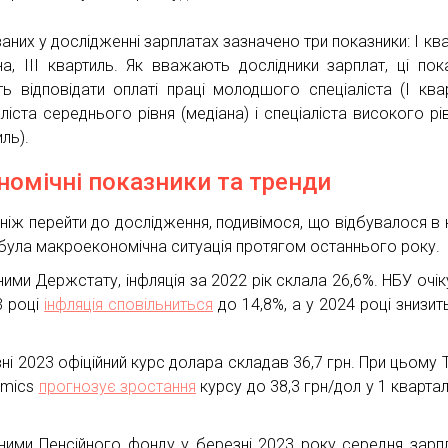
аних у дослідженні зарплатах зазначено три показники: І ква
на, ІІІ квартиль. Як вважають дослідники зарплат, ці пок
ь відповідати оплаті праці молодшого спеціаліста (І квар
ліста середнього рівня (медіана) і спеціаліста високого рівн
ль).
номічні показники та тренди
ніж перейти до дослідження, подивімося, що відбувалося в кр
була макроекономічна ситуація протягом останнього року.
ними Держстату, інфляція за 2022 рік склала 26,6%. НБУ очік
3 році
інфляція сповільниться
до 14,8%, а у 2024 році знизит
ні 2023 офіційний курс долара складав 36,7 грн. При цьому T
omics
прогнозує зростання
курсу до 38,3 грн/дол у 1 квартал
ними Пенсійного фонду у березні 2023 року середня зарп