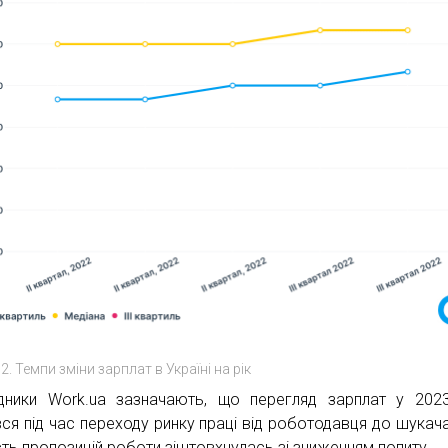
2. Темпи зміни зарплат в Україні на рік
дники Work.ua зазначають, що перегляд зарплат у 202
вся під час переходу ринку праці від роботодавця до шукача
ість пропозицій роботи зіштовхнулась зі зниженням попиту.