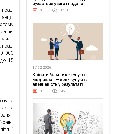
рухається увага глядача
 праці
0
18171
давця.
лютому
ренція
ходило
 праці
90 000
(до 15
17.02.2026
Клієнти більше не купують
медіаплан — вони купують
впевненість у результаті
0
24573
більше
иво на
вдня і
раїні.
івдні: