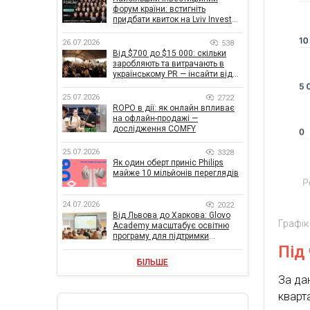
форум країни: встигніть
придбати квиток на Lviv Invest
Forum
26.07.2026
538
Від $700 до $15 000: скільки
заробляють та витрачають в
українському PR — інсайти від
znamy та Women Make Money
25.07.2026
2722
ROPO в дії: як онлайн впливає
на офлайн-продажі —
дослідження COMFY
25.07.2026
3328
Як один оберт приніс Philips
майже 10 мільйонів переглядів
24.07.2026
2022
Від Львова до Харкова: Glovo
Графік
Academy масштабує освітню
програму для підтримки
українського бізнесу
Під
БІЛЬШЕ
За дан
кварт