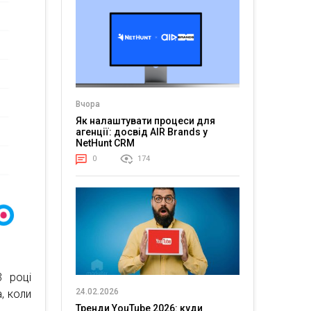
Вчора
Як налаштувати процеси для
агенції: досвід AIR Brands у
NetHunt CRM
0
174
3 році
24.02.2026
, коли
Тренди YouTube 2026: куди