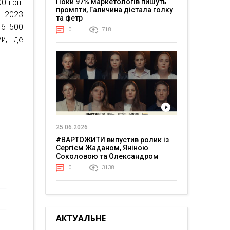
Поки 97% маркетологів пишуть
0 грн.
промпти, Галичина дістала голку
у 2023
та фетр
16 500
0
718
ми, де
25.06.2026
#ВАРТОЖИТИ випустив ролик із
Сергієм Жаданом, Яніною
Соколовою та Олександром
Тереном про життя в постійній
0
3138
напрузі
АКТУАЛЬНЕ