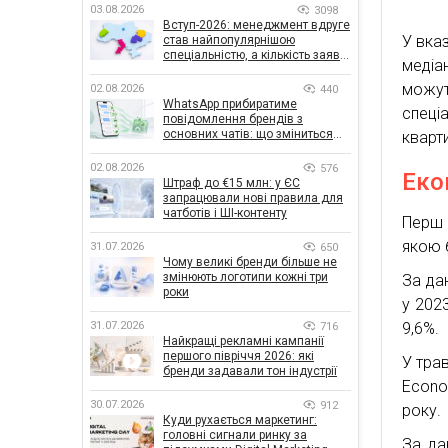
03.08.2026
3098
Вступ-2026: менеджмент вдруге
У вказ
став найпопулярнішою
спеціальністю, а кількість заяв
медіа
— рекордна за 5 років
можут
02.08.2026
440
WhatsApp прибиратиме
спеціа
повідомлення брендів з
основних чатів: що зміниться
кварти
для бізнесу
02.08.2026
576
Еко
Штраф до €15 млн: у ЄС
запрацювали нові правила для
чатботів і ШІ-контенту
Перш 
якою 
31.07.2026
650
Чому великі бренди більше не
змінюють логотипи кожні три
За да
роки
у 202
31.07.2026
9,6%.
716
Найкращі рекламні кампанії
першого півріччя 2026: які
У трав
бренди задавали тон індустрії
Econ
30.07.2026
912
року.
Куди рухається маркетинг:
головні сигнали ринку за
За да