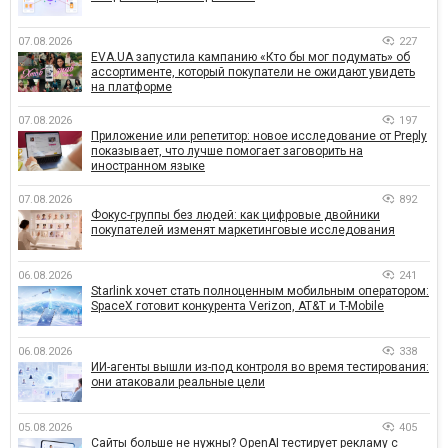
07.08.2026
227
EVA.UA запустила кампанию «Кто бы мог подумать» об
ассортименте, который покупатели не ожидают увидеть
на платформе
07.08.2026
197
Приложение или репетитор: новое исследование от Preply
показывает, что лучше помогает заговорить на
иностранном языке
07.08.2026
892
Фокус-группы без людей: как цифровые двойники
покупателей изменят маркетинговые исследования
06.08.2026
241
Starlink хочет стать полноценным мобильным оператором:
SpaceX готовит конкурента Verizon, AT&T и T-Mobile
06.08.2026
338
ИИ-агенты вышли из-под контроля во время тестирования:
они атаковали реальные цели
05.08.2026
405
Сайты больше не нужны? OpenAI тестирует рекламу с