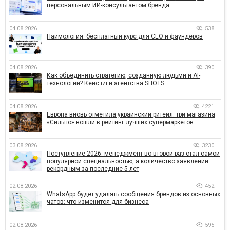
персональным ИИ-консультантом бренда
04.08.2026
538
Наймология: бесплатный курс для CEO и фаундеров
04.08.2026
390
Как объединить стратегию, созданную людьми и AI-
технологии? Кейс izi и агентства SHOTS
04.08.2026
4221
Европа вновь отметила украинский ритейл: три магазина
«Сильпо» вошли в рейтинг лучших супермаркетов
03.08.2026
3230
Поступление-2026: менеджмент во второй раз стал самой
популярной специальностью, а количество заявлений —
рекордным за последние 5 лет
02.08.2026
452
WhatsApp будет удалять сообщения брендов из основных
чатов: что изменится для бизнеса
02.08.2026
595