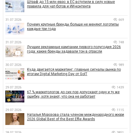
Штраф до 15 млн евро: в ЕС вступили в силу новые
правила для чат-ботов и ИИ-контента
31.07.2026
669
Почему крупные бренды больше не меняют логотипы
каждые три года
31.07.2026
748
Лучшие рекламные кампании первого полугодия 2026
года: какие бренды задавали тон в отрасли
30.07.2026
989
Куда двигается маркетинг: главные сигналы рынка по
итогам Digital Marketing Day от GoIT
29.07.2026
1439
67 % маркетологов до сих пор допускают одну и ту же
ошибку, хотя знают, что она не работает
29.07.2026
1115
Наталья Морозова стала членом международного жюри
2026 Global Best of the Best Effie Awards
28.07.2026
3851