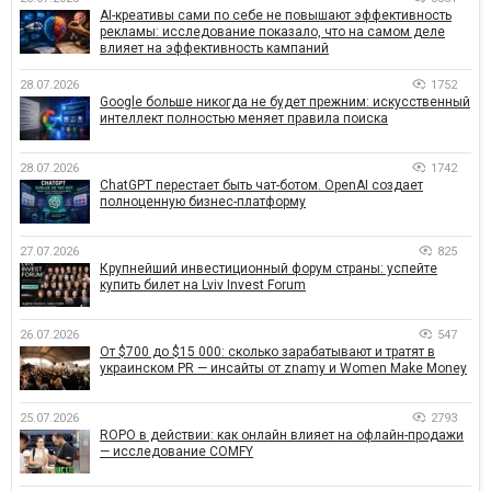
AI-креативы сами по себе не повышают эффективность
рекламы: исследование показало, что на самом деле
влияет на эффективность кампаний
28.07.2026
1752
Google больше никогда не будет прежним: искусственный
интеллект полностью меняет правила поиска
28.07.2026
1742
ChatGPT перестает быть чат-ботом. OpenAI создает
полноценную бизнес-платформу
27.07.2026
825
Крупнейший инвестиционный форум страны: успейте
купить билет на Lviv Invest Forum
26.07.2026
547
От $700 до $15 000: сколько зарабатывают и тратят в
украинском PR — инсайты от znamy и Women Make Money
25.07.2026
2793
ROPO в действии: как онлайн влияет на офлайн-продажи
— исследование COMFY