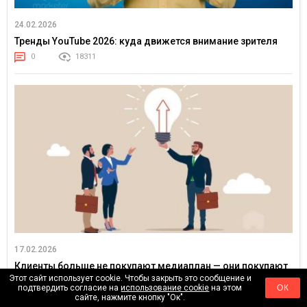
24.02.2026
Тренды YouTube 2026: куда движется внимание зрителя
0
18311
17.02.2026
Клиенты больше не покупают медиаплан — они покупают
уверенность в результате
Этот сайт использует cookie. Чтобы закрыть это сообщение и
подтвердить согласие на
использование cookie
на этом
ОК
0
24685
сайте, нажмите кнопку "Ок".