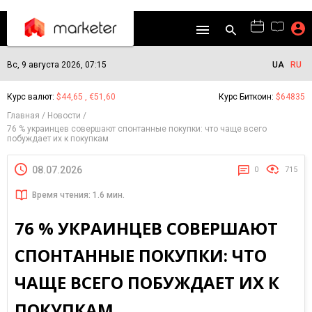
Вс, 9 августа 2026, 07:15
UA
RU
Курс валют:
$44,65 , €51,60
Курс Биткоин:
$64835
Главная
Новости
76 % украинцев совершают спонтанные покупки: что чаще всего
побуждает их к покупкам
08.07.2026
0
715
Время чтения: 1.6 мин.
76 % УКРАИНЦЕВ СОВЕРШАЮТ
СПОНТАННЫЕ ПОКУПКИ: ЧТО
ЧАЩЕ ВСЕГО ПОБУЖДАЕТ ИХ К
ПОКУПКАМ