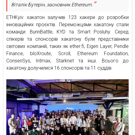
Віталік Бутерін, засновник Ethereum.
ETHKyiv хакатон залучив 123 хакери до розробки
інноваційних проєктів. Переможцями хакатону стали
команди: BunnBattle, KYD та Smart Posluhy. Серед
спікерів та спонсорів хакатону були представники
світових компаній, таких як ether.fi, Eigen Layer, Pendle
Finance, bloXroute, Scroll, Ethereum Foundation,
ConsenSys, Intmax, Starknet та інші. Всього до
хакатону долучилися 16 спонсорів та 11 суддів.