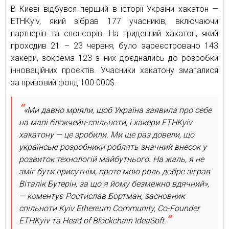
В Києві відбувся перший в історії України хакатон —
ETHKyiv, який зібрав 177 учасників, включаючи
партнерів та спонсорів. На триденний хакатон, який
проходив 21 – 23 червня, було зареєстровано 143
хакери, зокрема 123 з них доєднались до розробки
інноваційних проєктів. Учасники хакатону змагалися
за призовий фонд 100 000$.
«Ми давно мріяли, щоб Україна заявила про себе
на мапі блокчейн-спільноти, і хакери ETHKyiv
хакатону — це зробили. Ми ще раз довели, що
українські розробники роблять значний внесок у
розвиток технологій майбутнього. На жаль, я не
зміг бути присутнім, проте мою роль добре зіграв
Віталік Бутерін, за що я йому безмежно вдячний»,
— коментує Ростислав Бортман, засновник
спільноти Kyiv Ethereum Community, Co-Founder
ETHKyiv та Head of Blockchain IdeaSoft.