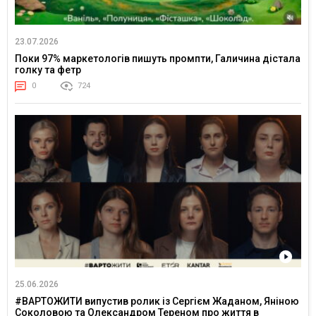
23.07.2026
Поки 97% маркетологів пишуть промпти, Галичина дістала
голку та фетр
0
724
25.06.2026
#ВАРТОЖИТИ випустив ролик із Сергієм Жаданом, Яніною
Соколовою та Олександром Тереном про життя в