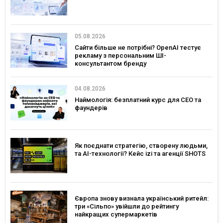
05.08.2026
Сайти більше не потрібні? OpenAI тестує
рекламу з персональним ШІ-
консультантом бренду
04.08.2026
Наймологія: безплатний курс для CEO та
фаундерів
Як поєднати стратегію, створену людьми,
та AI-технології? Кейс izi та агенції SHOTS
Європа знову визнала український ритейл:
три «Сільпо» увійшли до рейтингу
найкращих супермаркетів