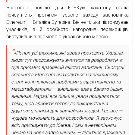
Знаковою подією для ETHKyiv хакатону стала
присутність протягом усього заходу засновника
Ethereum — Віталіка Бутеріна. Він не тільки підтримував
учасників, а й особисто нагородив переможців,
виступивши з промовою українською мовою.
«Попри усі виклики, які зараз проходить Україна,
люди тут продовжують вчитися та розробляти, я
був приємно вражений якістю запитань. Сьогодні
спільнота Ethereum знаходиться на важливому
етапі, коли ключові проблеми з ефективністю та
масштабуванням — вирішено, але є багато інших
викликів. Наразі все більше уваги приділяється
тому, щоб зробити готові до використання
додатки цінними для звичайних людей. І це все —
чудова можливість для розробників. Я заохочую
всіх приїжджати до Києва, і сам з нетерпінням
чекаю на нове запрошення», — ділиться враження