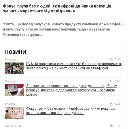
Фокус-групи без людей: як цифрові двійники покупців
змінять маркетингові дослідження
Уявіть, що перед запуском нового продукту компанія може зібрати
фокус-групу з тисяч потенційних покупців за декілька хвилин.
Учасники такої групи...
НОВИНИ
Вчора
167
EVA.UA запустила кампанію «Хто б знав» про асортимент,
якого покупці не очікують побачити на платформі
Вчора
147
Застосунок чи репетитор: нове дослідження від Preply
показує, що краще допомагає заговорити іноземною
мовою
Вчора
524
Фокус-групи без людей: як цифрові двійники покупців
змінять маркетингові дослідження
06.08.2026
197