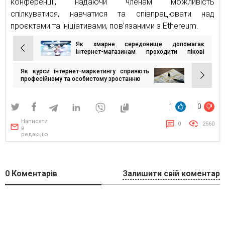
конференції, надаючи членам можливість
спілкуватися, навчатися та співпрацювати над
проєктами та ініціативами, пов’язаними з Ethereum.
Як хмарне середовище допомагає
Навігація
інтернет-магазинам проходити пікові
навантаження
записів
Як курси інтернет-маркетингу сприяють
професійному та особистому зростанню
1
0
Написати
0
2560
в
редакцію
0
Коментарів
Залишити свій коментар