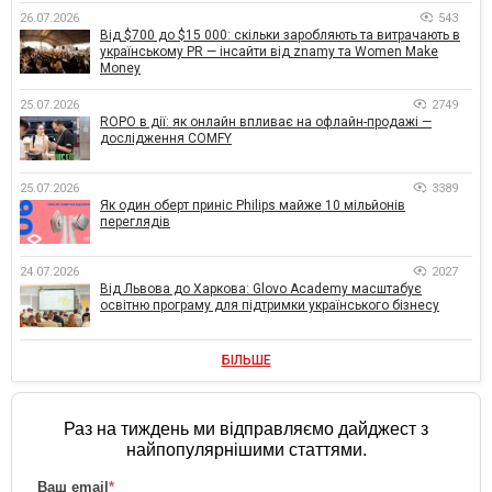
26.07.2026
543
Від $700 до $15 000: скільки заробляють та витрачають в
українському PR — інсайти від znamy та Women Make
Money
25.07.2026
2749
ROPO в дії: як онлайн впливає на офлайн-продажі —
дослідження COMFY
25.07.2026
3389
Як один оберт приніс Philips майже 10 мільйонів
переглядів
24.07.2026
2027
Від Львова до Харкова: Glovo Academy масштабує
освітню програму для підтримки українського бізнесу
БІЛЬШЕ
Раз на тиждень ми відправляємо дайджест з
найпопулярнішими статтями.
Ваш email
*