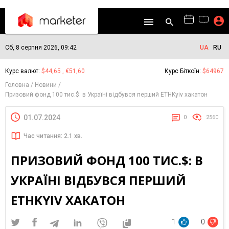
Сб, 8 серпня 2026, 09:42
UA
RU
Курс валют:
$44,65 , €51,60
Курс Біткоїн:
$64967
Головна
Новини
Призовий фонд 100 тис.$: в Україні відбувся перший ETHKyiv хакатон
01.07.2024
0
2560
Час читання: 2.1 хв.
ПРИЗОВИЙ ФОНД 100 ТИС.$: В
УКРАЇНІ ВІДБУВСЯ ПЕРШИЙ
ETHKYIV ХАКАТОН
1
0