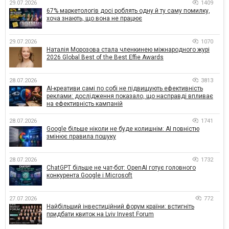
29.07.2026
1409
67% маркетологів досі роблять одну й ту саму помилку,
хоча знають, що вона не працює
29.07.2026
1070
Наталія Морозова стала членкинею міжнародного журі
2026 Global Best of the Best Effie Awards
28.07.2026
3813
AI-креативи самі по собі не підвищують ефективність
реклами: дослідження показало, що насправді впливає
на ефективність кампаній
28.07.2026
1741
Google більше ніколи не буде колишнім: AI повністю
змінює правила пошуку
28.07.2026
1732
ChatGPT більше не чат-бот: OpenAI готує головного
конкурента Google і Microsoft
27.07.2026
772
Найбільший інвестиційний форум країни: встигніть
придбати квиток на Lviv Invest Forum