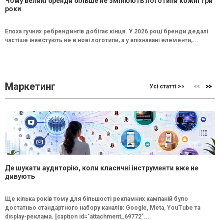
Чому великі бренди більше не змінюють логотипи кожні три
роки
Епоха гучних ребрендингів добігає кінця. У 2026 році бренди дедалі
частіше інвестують не в нові логотипи, а у впізнавані елементи,...
Маркетинг
Усі статті >>
Де шукати аудиторію, коли класичні інструменти вже не
дивують
Ще кілька років тому для більшості рекламних кампаній було
достатньо стандартного набору каналів: Google, Meta, YouTube та
display-реклама. [caption id="attachment_69772"...