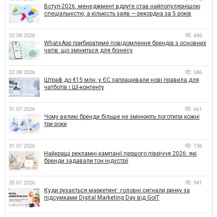
Вступ-2026: менеджмент вдруге став найпопулярнішою
спеціальністю, а кількість заяв — рекордна за 5 років
02.08.2026
446
WhatsApp прибиратиме повідомлення брендів з основних
чатів: що зміниться для бізнесу
02.08.2026
586
Штраф до €15 млн: у ЄС запрацювали нові правила для
чатботів і ШІ-контенту
31.07.2026
661
Чому великі бренди більше не змінюють логотипи кожні
три роки
31.07.2026
736
Найкращі рекламні кампанії першого півріччя 2026: які
бренди задавали тон індустрії
30.07.2026
941
Куди рухається маркетинг: головні сигнали ринку за
підсумками Digital Marketing Day від GoIT