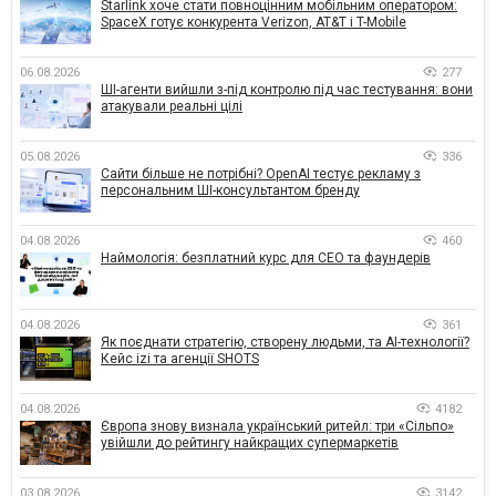
Starlink хоче стати повноцінним мобільним оператором:
SpaceX готує конкурента Verizon, AT&T і T-Mobile
06.08.2026
277
ШІ-агенти вийшли з-під контролю під час тестування: вони
атакували реальні цілі
05.08.2026
336
Сайти більше не потрібні? OpenAI тестує рекламу з
персональним ШІ-консультантом бренду
04.08.2026
460
Наймологія: безплатний курс для CEO та фаундерів
04.08.2026
361
Як поєднати стратегію, створену людьми, та AI-технології?
Кейс izi та агенції SHOTS
04.08.2026
4182
Європа знову визнала український ритейл: три «Сільпо»
увійшли до рейтингу найкращих супермаркетів
03.08.2026
3142