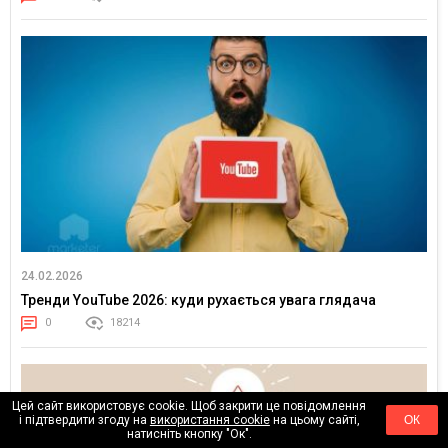
24.02.2026
Тренди YouTube 2026: куди рухається увага глядача
0
18214
Цей сайт використовує cookie. Щоб закрити це повідомлення
і підтвердити згоду на
використання cookie
на цьому сайті,
ОК
натисніть кнопку "Ок".