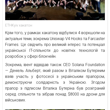
ETHKyiv хакатон
Крім того, у рамках хакатону відбулися 4 воркшопи на
актуальні теми, зокрема Uniswap V4 Hooks та Farcaster
Frames. Це свідчить про великий інтерес та потенціал
української IT-спільноти до новітніх технологій та
розробок у сфері блокчейн.
Зокрема, івент відвідав також CEO Solana Foundation
— Деніель Альберт, який разом з Віталіком Бутеріним
взяв участь у фотосесії з українським прапором,
демонструючи солідарність з Україною. Згодом
прапор з підписом Віталіка Бутеріна був розіграний
серед спільноти та зібрав понад $8000 на дрони для
військових.