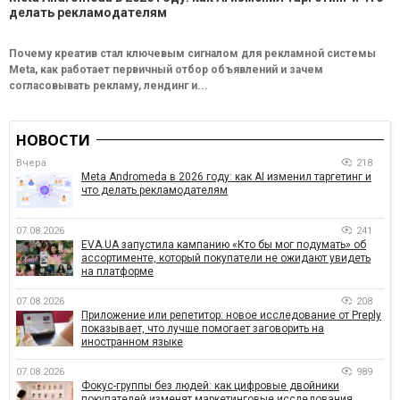
делать рекламодателям
Почему креатив стал ключевым сигналом для рекламной системы
Meta, как работает первичный отбор объявлений и зачем
согласовывать рекламу, лендинг и...
НОВОСТИ
Вчера
218
Meta Andromeda в 2026 году: как AI изменил таргетинг и
что делать рекламодателям
07.08.2026
241
EVA.UA запустила кампанию «Кто бы мог подумать» об
ассортименте, который покупатели не ожидают увидеть
на платформе
07.08.2026
208
Приложение или репетитор: новое исследование от Preply
показывает, что лучше помогает заговорить на
иностранном языке
07.08.2026
989
Фокус-группы без людей: как цифровые двойники
покупателей изменят маркетинговые исследования