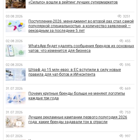
«Сильпо» вошли в рейтинг лучших супермаркетов
03.08.2026
3251
Поступление-2026: менеджмент во второй раз стал самой
популярной специальностью, а количество заявлений —
рекордным за последние 5 лет
02.08.2026
455
WhatsApp будет удалять сообщения брендов из основных
чатов: что изменится для бизнеса
02.08.2026
595
Штраф до 15 млн евро: в ЕС вступили в силу новые
правила для чат-ботов и ИИ-контента
31.07.2026
669
Почему крупные бренды больше не меняют логотипы
каждые три года
31.07.2026
753
Лучшие рекламные кампании первого полугодия 2026
года: какие бренды задавали тон в отрасли
30.07.2026
997