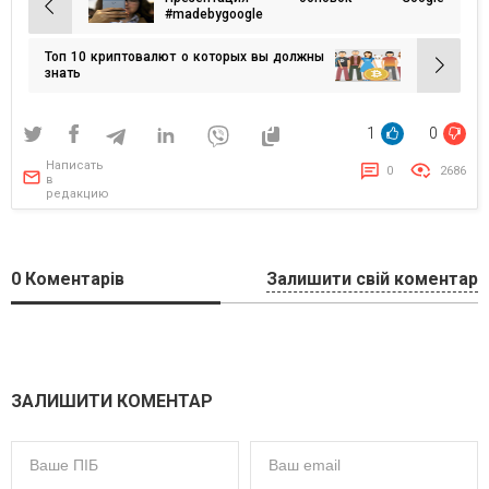
Навигация
#madebygoogle
по
Топ 10 криптовалют о которых вы должны
записям
знать
1
0
Написать
0
2686
в
редакцию
0
Коментарів
Залишити свій коментар
ЗАЛИШИТИ КОМЕНТАР