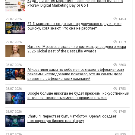
Куда двигается маркетинг: главные сигналы рынка по
итогам Digital Marketing Day от GoIT
29.07.2026
1453
67 % маркетологов до сих пор допускают одну и ту же
ошибку, хотя знают, что она не работает
29.07.2026
1119
Наталья Морозова стала членом международного жюри
2026 Global Best of the Best Effie Awards
28.07.2026
3863
AI-креативы сами по себе не повышают эффективность
рекламы: исследование показало, что на самом деле
влияет на эффективность кампаний
28.07.2026
1753
Google больше никогда не будет прежним: искусственный
интеллект полностью меняет правила поиска
28.07.2026
1745
ChatGPT перестает быть чат-ботом. OpenAI создает
полноценную бизнес-платформу
27.07.2026
835