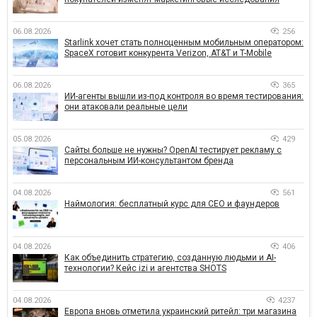
06.08.2026
256
Starlink хочет стать полноценным мобильным оператором:
SpaceX готовит конкурента Verizon, AT&T и T-Mobile
06.08.2026
365
ИИ-агенты вышли из-под контроля во время тестирования:
они атаковали реальные цели
05.08.2026
429
Сайты больше не нужны? OpenAI тестирует рекламу с
персональным ИИ-консультантом бренда
04.08.2026
561
Наймология: бесплатный курс для CEO и фаундеров
04.08.2026
406
Как объединить стратегию, созданную людьми и AI-
технологии? Кейс izi и агентства SHOTS
04.08.2026
4237
Европа вновь отметила украинский ритейл: три магазина