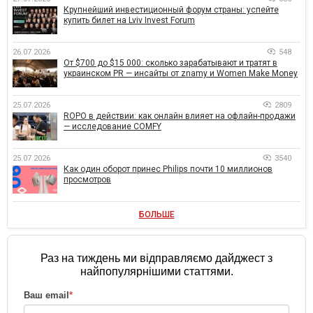
Крупнейший инвестиционный форум страны: успейте
купить билет на Lviv Invest Forum
26.07.2026
548
От $700 до $15 000: сколько зарабатывают и тратят в
украинском PR — инсайты от znamy и Women Make Money
25.07.2026
2809
ROPO в действии: как онлайн влияет на офлайн-продажи
— исследование COMFY
25.07.2026
3540
Как один оборот принес Philips почти 10 миллионов
просмотров
БОЛЬШЕ
Раз на тиждень ми відправляємо дайджест з
найпопулярнішими статтями.
Ваш email
*