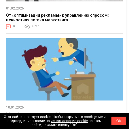
01.02.2026
От «оптимизации рекламы» к управлению спросом:
ценностная логика маркетинга
0
4627
10.01.2026
Штрафуете сотрудников? Значит, вы потерпели неудачу
Этот сайт использует cookie. Чтобы закрыть это сообщение и
как управленец. Как навести порядок без наказаний
подтвердить согласие на
использование cookie
на этом
ОК
сайте, нажмите кнопку "Ок".
0
12873