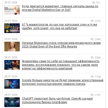
30.07.2026
911
Куда двигается маркетинг: главные сигналы рынка по
итогам Digital Marketing Day от GoIT
29.07.2026
1372
67 % маркетологов до сих пор допускают одну и ту же
ошибку, хотя знают, что она не работает
29.07.2026
1043
Наталья Морозова стала членом международного жюри
2026 Global Best of the Best Effie Awards
28.07.2026
3786
AI-креативы сами по себе не повышают эффективность
рекламы: исследование показало, что на самом деле
влияет на эффективность кампаний
28.07.2026
1734
Google больше никогда не будет прежним: искусственный
интеллект полностью меняет правила поиска
28.07.2026
1727
ChatGPT перестает быть чат-ботом. OpenAI создает
полноценную бизнес-платформу