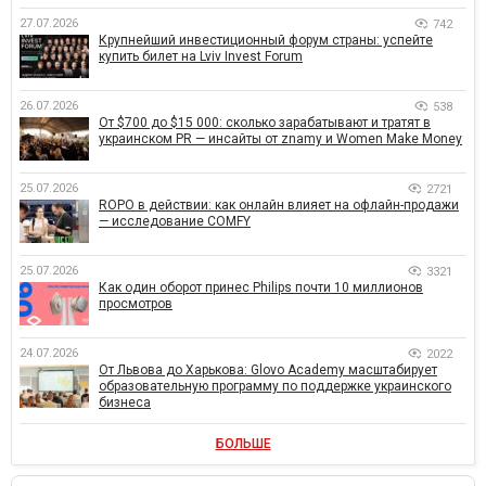
27.07.2026
742
Крупнейший инвестиционный форум страны: успейте
купить билет на Lviv Invest Forum
26.07.2026
538
От $700 до $15 000: сколько зарабатывают и тратят в
украинском PR — инсайты от znamy и Women Make Money
25.07.2026
2721
ROPO в действии: как онлайн влияет на офлайн-продажи
— исследование COMFY
25.07.2026
3321
Как один оборот принес Philips почти 10 миллионов
просмотров
24.07.2026
2022
От Львова до Харькова: Glovo Academy масштабирует
образовательную программу по поддержке украинского
бизнеса
БОЛЬШЕ