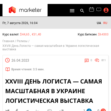
Пт, 7 августа 2026, 16:04
UA
RU
Курс валют:
$44,65 , €51,40
Курс Биткоин:
$64303
Главная
Релизы
ХXVIII День Логиста — самая масштабная в Украине логистическая
выставка
26.04.2023
0
811
Время чтения: 3.5 мин.
ХXVIII ДЕНЬ ЛОГИСТА — САМАЯ
МАСШТАБНАЯ В УКРАИНЕ
ЛОГИСТИЧЕСКАЯ ВЫСТАВКА