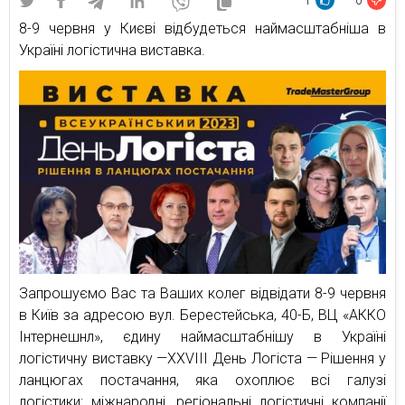
1
0
8-9 червня у Києві відбудеться наймасштабніша в
Україні логістична виставка.
Запрошуємо Вас та Ваших колег відвідати 8-9 червня
в Київ за адресою вул. Берестейська, 40-Б, ВЦ «АККО
Інтернешнл», єдину наймасштабнішу в Україні
логістичну виставку —ХXVIII День Логіста — Рішення у
ланцюгах постачання, яка охоплює всі галузі
логістики: міжнародні, регіональні логістичні компанії