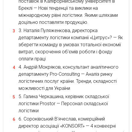
поставок в Каліфорнійському університеті в
Бреклі — Нові тенденції та виклики на
міжнародному рівні логістики. Якими шляхами
доцільно поставляти продукцію.
Наталія Пуляженкова, директорка
департаменту логістики компанії «Цитрус»? — Як
зберегти команду в умовах тотальної економії
витрат, скорочення об’ємів роботи і фонду
оплати праці
Андрій Мокряков, консультант аналітичного
департаменту Pro-Consulting — Аналіз ринку
логістичних послуг країни. Тренди, складності
можливості для України
Галина Черкашина, керівник складської
логістики Prostor — Персонал складської
логістики
Сороківський В’ячеслав, комерційний
директор асоціації «KONSORT» — 4 конвеєрні