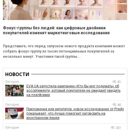
Фокус-группы без людей: как цифровые двойники
покупателей изменят маркетинговые исследования
Представьте, что перед запуском нового продукта компания может
собрать фокус-группу из тысяч потенциальных покупателей за
несколько минут. Участники такой группы...
НОВОСТИ
Сегодня
81
EVA.UA запустила кампанию «Кто бы мог подумать» об
ассортименте, который покупатели не ожидают увидеть
на платформе
Сегодня
80
Приложение или репетитор: новое исследование от Preply
показывает, что лучше помогает заговорить на
иностранном языке
Сегодня
261