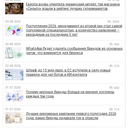
4150
Европа вновь отметила украинский ритейл: три магазина
«Сильпо» вошли в рейтинг лучших супермаркетов
03.08.2026
3093
Поступление-2026: менеджмент во второй раз стал самой
популярной специальностью, а количество заявлений —
рекордным за последние 5 лет
02.08.2026
440
WhatsApp будет удалять сообщения брендов из основных
чатов: что изменится для бизнеса
02.08.2026
576
Штраф до 15 млн евро: в ЕС вступили в силу новые
правила для чат-ботов и ИИ-контента
31.07.2026
650
Почему крупные бренды больше не меняют логотипы
каждые три года
31.07.2026
714
Лучшие рекламные кампании первого полугодия 2026
года: какие бренды задавали тон в отрасли