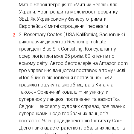
Митна Євроінтеграція та «Митний Безвіз» для
України. Нові тренди та можливості розвитку
ЗЕД. Як Українському бізнесу отримати
Європейські митні спрощення і переваги
Rosemary Coates ( USA Kalifornia), Засновник і
виконавчий директор Reshoring Institute і
президент Blue Silk Consulting. Консультант у
сфері логістики вже 25 років, 80 клієнтів по
всьому світу. Автор бестселерів на Amazon.com
про управління ланцюгом поставок в тому числі
«Посібник із відновлення постачання» і «42
правила пошуку та виробництва в Китаї», а
також «Юридичний коваль — як уникнути
суперечок у ланцюзі постачання та захист їх».
Свідок — експерт у судових справах, пов‘язаних
суперечками щодо глобальних ланцюгів
поставок. Член ради директорів Інституту Сан-
Дієго і викладає стратегію глобальних ланцюгів