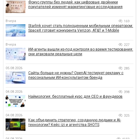
Фокус-группы без людей: как цифровые двойники
покупателей изменят маркетинговые исследования
Вчера
169
Starlink хочет стать полноценным мобильным оператором:
SpaceX готовит конкурента Verizon, AT&T и T-Mobile
Вчера
227
ИИ-агенты вышли из-под контроля во время тестирования:
они атаковали реальные цели
05.08.2026
285
Сайты больше не нужны? OpenAI тестирует рекламу с
персональным ИИ-консультантом бренда
04.08.2026
398
Наймология: бесплатный курс для CEO и фаундеров
04.08.2026
325
Как объединить стратегию, созданную людьми и AI-
технологии? Кейс izi и агентства SHOTS
04.08.2026