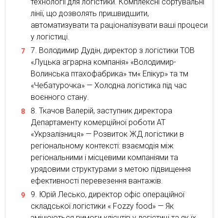
технології для логістики. Комплексні сортувальні
лінії, що дозволять пришвидшити,
автоматизувати та раціоналізувати ваші процеси
у логістиці.
Володимир Дудін, директор з логістики ТОВ
«Луцька аграрна компанія» «Володимир-
Волинська птахофабрика» тм« Епікур» та тм
«Чебатурочка» — Холодна логістика під час
воєнного стану.
Ткачов Валерій, заступник директора
Департаменту комерційної роботи АТ
«Укрзалізниця» — Розвиток ЖД логістики в
регіональному контексті: взаємодія між
регіональними і місцевими компаніями та
урядовими структурами з метою підвищення
ефективності перевезення вантажів.
Юрій Лесько, директор офіс операційної
складської логістики « Fozzy food» — Як
змінюються вимоги клієнтів у логістиці та як їх