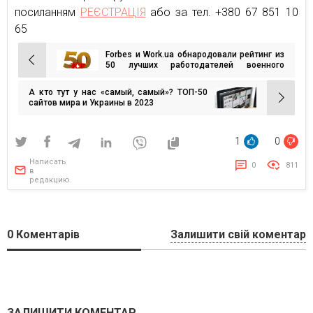
посиланням
РЕЄСТРАЦІЯ
або за тел. +380 67 851 10
65
Forbes и Work.ua обнародовали рейтинг из
Навигация
50 лучших работодателей военного
времени
по
А кто тут у нас «самый, самый»? ТОП-50
записям
сайтов мира и Украины в 2023
1
0
Написать
0
811
в
редакцию
0
Коментарів
Залишити свій коментар
ЗАЛИШИТИ КОМЕНТАР