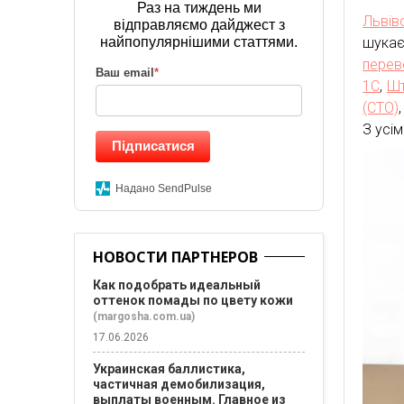
Раз на тиждень ми
Львів
відправляємо дайджест з
найпопулярнішими статтями.
шука
перев
Ваш email
*
1С
,
Шт
(СТО)
З усі
Підписатися
Надано SendPulse
НОВОСТИ ПАРТНЕРОВ
Как подобрать идеальный
оттенок помады по цвету кожи
(margosha.com.ua)
17.06.2026
Украинская баллистика,
частичная демобилизация,
выплаты военным. Главное из