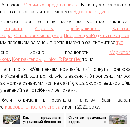
лаб шукає
Медичних представників
. В пошуках фармацев
увачів аптек знаходиться і мережа
Здорова Родина
.
артком пропонує цілу низку різноманітних вакансій 
:
Бариста
,
Агроном
,
Прибиральника
,
Категор
джера
,
Фінансовий менеджер
,
Продавець «Родинна пекарня»
ним переліком вакансій в регіоні можна ознайомитися
тут
.
ддалено можна працювати
Маркетол
тиком
,
Копірайтером
,
Junior IR Recruiter
тощо.
ється, що зі збільшенням компаній, які почнуть працюв
ій Україні, збільшиться кількість вакансій. З пропозиціями р
нах можна ознайомитися на сайті grc.ua скориставшись філ
у вакансій за потрібними регіонами.
 були отримані в результаті аналізу бази вакан
ме
кадрового порталу grc.ua
у квітні 2022 року.
Как продвигать
Стоит ли продолжать
игация
украинский бизнес на
ходить в
международные
супермаркет, если