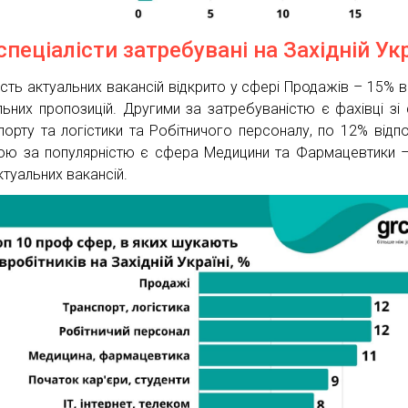
 спеціалісти затребувані на Західній Укр
ість актуальних вакансій відкрито у сфері Продажів – 15% ві
льних пропозицій. Другими за затребуваністю є фахівці зі
порту та логістики та Робітничого персоналу, по 12% відпо
ою за популярністю є сфера Медицини та Фармацевтики 
ктуальних вакансій.