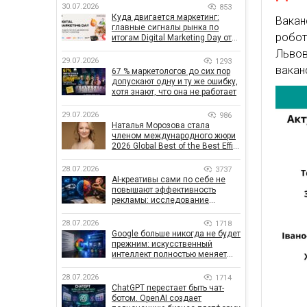
30.07.2026
853
Куда двигается маркетинг:
Вакан
главные сигналы рынка по
робот
итогам Digital Marketing Day от
GoIT
Львов
29.07.2026
1293
вакан
67 % маркетологов до сих пор
допускают одну и ту же ошибку,
хотя знают, что она не работает
29.07.2026
986
Наталья Морозова стала
членом международного жюри
2026 Global Best of the Best Effie
Awards
28.07.2026
3737
AI-креативы сами по себе не
повышают эффективность
рекламы: исследование
показало, что на самом деле
влияет на эффективность
28.07.2026
1718
кампаний
Google больше никогда не будет
прежним: искусственный
интеллект полностью меняет
правила поиска
28.07.2026
1714
ChatGPT перестает быть чат-
ботом. OpenAI создает