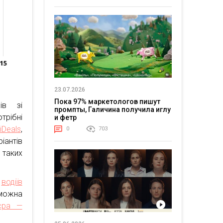
23.07.2026
Пока 97% маркетологов пишут
ів зі
промпты, Галичина получила иглу
отрібні
и фетр
iDeals
,
0
703
антів
таких
,
водіїв
 можна
’єра —