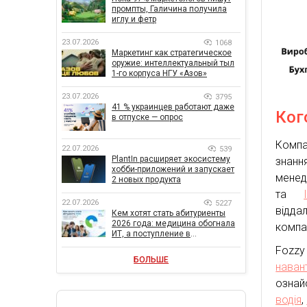
промпты, Галичина получила
иглу и фетр
23.07.2026
1068
Маркетинг как стратегическое
оружие: интеллектуальный тыл
1-го корпуса НГУ «Азов»
23.07.2026
3795
41 % украинцев работают даже
Ког
в отпуске — опрос
Комп
22.07.2026
539
PlantIn расширяет экосистему
знан
хобби-приложений и запускает
мене
2 новых продукта
та
22.07.2026
5227
відда
Кем хотят стать абитуриенты
2026 года: медицина обогнала
компа
ИТ, а поступление в
государственный вуз остается
Fozzy
главной целью
БОЛЬШЕ
наван
озна
водія
,