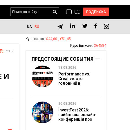
ПОДПИСКА
UA
RU
Курс валют:
$44,60 , €51,45
Курс Биткоин:
$64584
2382
ПРЕДСТОЯЩИЕ СОБЫТИЯ
13.08.2026
Е И
Performance vs.
Creative: хто
головний в
перформанс-
маркетингу?
20.08.2026
InvestFest 2026:
найбільша онлайн-
конференція про
інвестиції