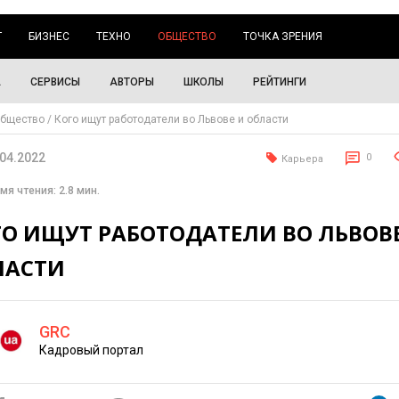
Г
БИЗНЕС
ТЕХНО
ОБЩЕСТВО
ТОЧКА ЗРЕНИЯ
А
СЕРВИСЫ
АВТОРЫ
ШКОЛЫ
РЕЙТИНГИ
бщество
Кого ищут работодатели во Львове и области
.04.2022
0
Карьера
мя чтения: 2.8 мин.
ГО ИЩУТ РАБОТОДАТЕЛИ ВО ЛЬВОВ
ЛАСТИ
GRC
Кадровый портал