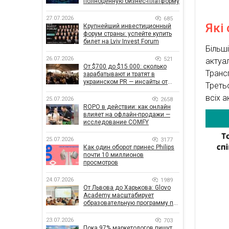
полноценную бизнес-платформу
27.07.2026
685
Які
Крупнейший инвестиционный
форум страны: успейте купить
билет на Lviv Invest Forum
Більш
26.07.2026
521
актуа
От $700 до $15 000: сколько
Транс
зарабатывают и тратят в
украинском PR — инсайты от
Треть
znamy и Women Make Money
всіх а
25.07.2026
2658
ROPO в действии: как онлайн
влияет на офлайн-продажи —
исследование COMFY
25.07.2026
3177
Как один оборот принес Philips
почти 10 миллионов
просмотров
24.07.2026
1989
От Львова до Харькова: Glovo
Academy масштабирует
образовательную программу по
поддержке украинского
бизнеса
23.07.2026
703
Пока 97% маркетологов пишут