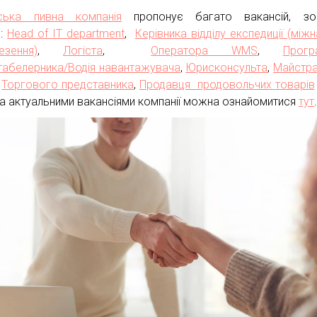
ська пивна компанія
пропонує багато вакансій, зо
є:
Head of IT department
,
Керівника відділу експедиції (міжн
езення)
,
Логіста
,
Оператора WMS
,
Прогр
абелерника/Водія навантажувача
,
Юрисконсульта
,
Майстра
,
Торгового представника
,
Продавця продовольчих товарів
ма актуальними вакансіями компанії можна ознайомитися
тут