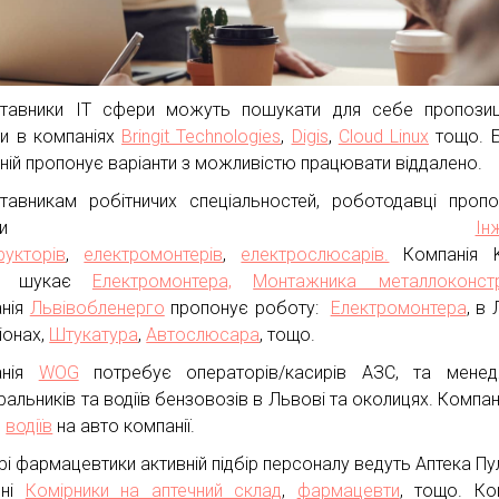
тавники ІТ сфери можуть пошукати для себе пропозиц
и в компаніях
Bringit Technologies
,
Digis
,
Cloud Linux
тощо. Б
ній пропонує варіанти з можливістю працювати віддалено.
тавникам робітничих спеціальностей, роботодавці проп
посади
Ін
рукторів
,
електромонтерів
,
електрослюсарів.
Компанія 
up шукає
Електромонтера,
Монтажника металлоконстр
нія
Львівобленерго
пропонує роботу:
Електромонтера
, в
іонах,
Штукатура
,
Автослюсара
, тощо.
анія
WOG
потребує операторів/касирів АЗС, та менедж
альників та водіїв бензовозів в Львові та околицях. Компані
є
водіїв
на авто компанії.
рі фармацевтики активній підбір персоналу ведуть Аптека Пул
бні
Комірники на аптечний склад
,
фармацевти
, тощо. Ко