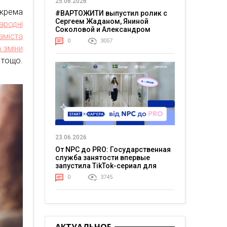
25.06.2026
крема
#ВАРТОЖИТИ выпустил ролик с
Сергеем Жаданом, Яниной
ародні
Соколовой и Александром
аміста
Тереном о жизни в постоянном
0
3057
напряжении
 зміни
тощо.
.
23.06.2026
От NPC до PRO: Государственная
служба занятости впервые
запустила TikTok-сериал для
молодежи
0
3745