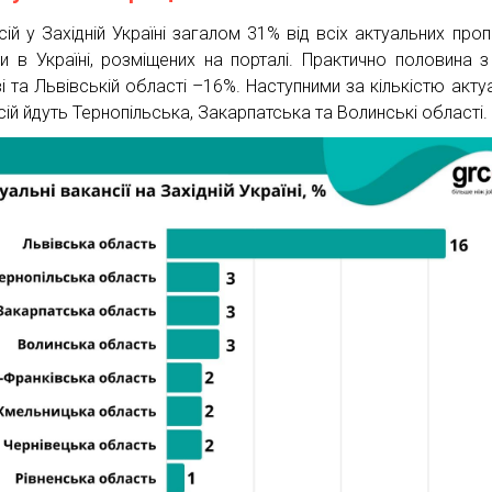
сій у Західній Україні загалом 31% від всіх актуальних проп
и в Україні, розміщених на порталі. Практично половина з
і та Львівській області –16%. Наступними за кількістю акту
сій йдуть Тернопільська, Закарпатська та Волинські області.