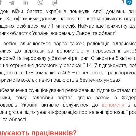
1
ідок війни багато українців покинули свої домівки, ли
и. За офіційними даними, на початок квітня кількість внут
іщених осіб досягла 7,1 млн осіб. Найчастіше прихистку ш
дних областях України, зокрема, у Львові та області.
 регіон здійснюється зараз також релокація підприємст
улися до держави за допомогою у перевезенні вироб
ностей та персоналу у безпечні регіони. Станом на 5 квітня 
и на отримання допомоги у релокації 1417 підприємств, по
іщено вже 178 компаній та 465 – передано на транспортува
дприємств вже активно працюють в безпечних умовах.
абезпечення функціонування релокованим підприємствам по
івники, тому кадровий портал grc.ua разом з Федер
одавців України активно долучилися до
допомоги
в ц
тики grc.ua підготували інформацію про наявні пропозиції ро
 та області.
шукають працівників?