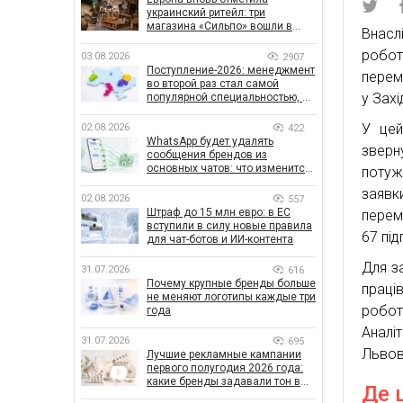
украинский ритейл: три
магазина «Сильпо» вошли в
Внасл
рейтинг лучших супермаркетов
робот
03.08.2026
2907
Поступление-2026: менеджмент
перем
во второй раз стал самой
у Захі
популярной специальностью, а
количество заявлений —
рекордным за последние 5 лет
У цей
02.08.2026
422
WhatsApp будет удалять
зверн
сообщения брендов из
основных чатов: что изменится
потуж
для бизнеса
заявк
02.08.2026
557
Штраф до 15 млн евро: в ЕС
перем
вступили в силу новые правила
67 пі
для чат-ботов и ИИ-контента
Для з
31.07.2026
616
Почему крупные бренды больше
прац
не меняют логотипы каждые три
робот
года
Аналі
31.07.2026
695
Львові
Лучшие рекламные кампании
первого полугодия 2026 года:
какие бренды задавали тон в
Де 
отрасли