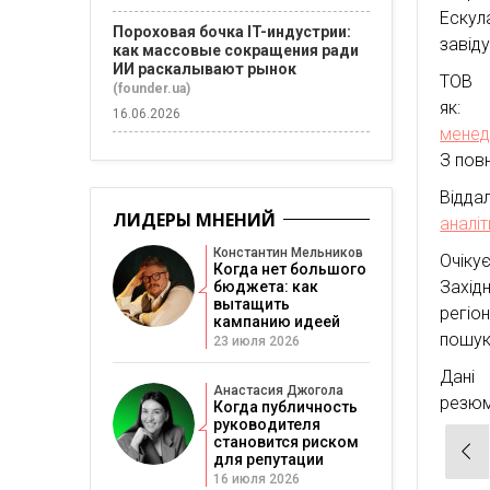
Еску
Пороховая бочка IT-индустрии:
завід
как массовые сокращения ради
ИИ раскалывают рынок
ТОВ Б
(founder.ua)
як
16.06.2026
мене
З пов
Ві
ЛИДЕРЫ МНЕНИЙ
аналі
Константин Мельников
Очіку
Когда нет большого
Західн
бюджета: как
вытащить
регіо
кампанию идеей
пошук
23 июля 2026
Дані
Анастасия Джогола
резю
Когда публичность
руководителя
становится риском
Нав
для репутации
по
16 июля 2026