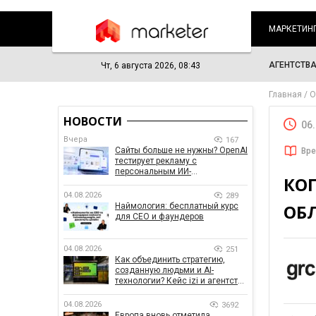
МАРКЕТИН
АГЕНТСТВ
Чт, 6 августа 2026, 08:43
Главная
О
НОВОСТИ
06
Вчера
167
Сайты больше не нужны? OpenAI
Вре
тестирует рекламу с
персональным ИИ-
КО
консультантом бренда
04.08.2026
289
ОБ
Наймология: бесплатный курс
для CEO и фаундеров
04.08.2026
251
Как объединить стратегию,
созданную людьми и AI-
технологии? Кейс izi и агентства
SHOTS
04.08.2026
3692
Европа вновь отметила