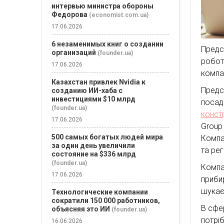
интервью министра обороны
Федорова
(economist.com.ua)
17.06.2026
6 незаменимых книг о создании
Предс
организаций
(founder.ua)
робот
17.06.2026
компа
Казахстан привлек Nvidia к
Предс
созданию ИИ-хаба с
инвестициями $10 млрд
(founder.ua)
конст
17.06.2026
Gro
500 самых богатых людей мира
Компа
за один день увеличили
та рег
состояние на $336 млрд
(founder.ua)
Комп
17.06.2026
прибир
шука
Технологические компании
сократили 150 000 работников,
В сфе
объясняя это ИИ
(founder.ua)
потрі
16.06.2026