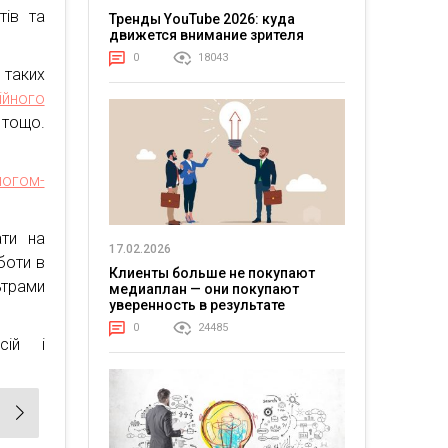
тів та
Тренды YouTube 2026: куда
движется внимание зрителя
0
18043
таких
ійного
тощо.
огом-
ати на
17.02.2026
оботи в
Клиенты больше не покупают
ьтрами
медиаплан — они покупают
уверенность в результате
0
24485
сій і