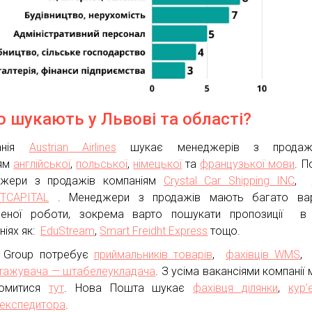
о шукають у Львові та області?
анія
Austrian Airlines
шукає менеджерів з продаж
ням
англійської
,
польської
,
німецької
та
французької мови
. П
джери з продажів компаніям
Crystal Car Shipping INC
,
ITCAPITAL
. Менеджери з продажів мають багато варі
леної роботи, зокрема варто пошукати пропозиції в 
ніях як:
EduStream
,
Smart Freidht Express
тощо.
 Group потребує
приймальників товарів
,
фахівців WMS
тажувача — штабелеукладача
. З усіма вакансіями компанії
йомитися
тут
. Нова Пошта шукає
фахівця ділянки
,
кур
експедитора
.