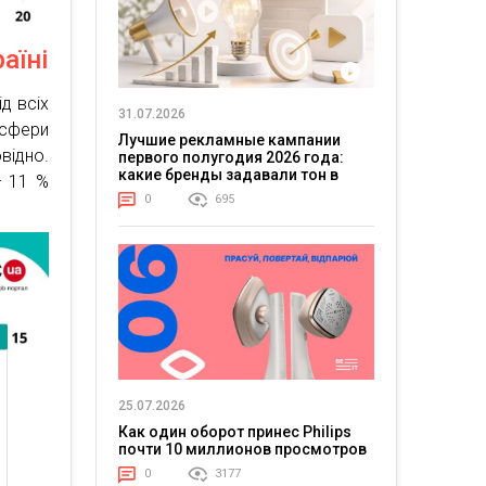
аїні
д всіх
31.07.2026
 сфери
Лучшие рекламные кампании
відно.
первого полугодия 2026 года:
какие бренды задавали тон в
– 11 %
отрасли
0
695
25.07.2026
Как один оборот принес Philips
почти 10 миллионов просмотров
0
3177