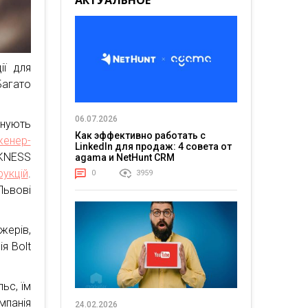
АКТУАЛЬНОЕ
ії для
агато
06.07.2026
онують
Как эффективно работать с
женер-
LinkedIn для продаж: 4 совета от
KNESS
agama и NetHunt CRM
укцій
.
0
3959
 Львові
ерів,
я Bolt
ьс, їм
мпанія
24.02.2026