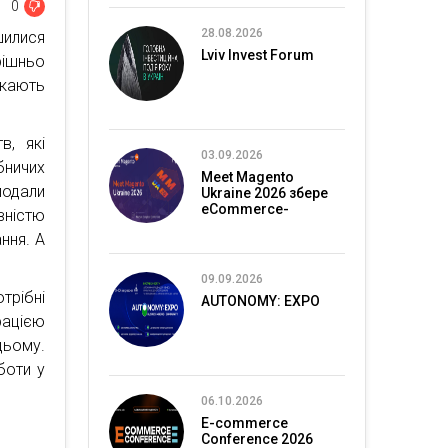
0
28.08.2026
шилися
Lviv Invest Forum
рішньо
укають
в, які
03.09.2026
ничих
Meet Magento
подали
Ukraine 2026 збере
eCommerce-
вністю
спільноту в Києві
ння. А
09.09.2026
трібні
AUTONOMY: EXPO
ацією
ьому.
боти у
06.10.2026
E-commerce
Conference 2026