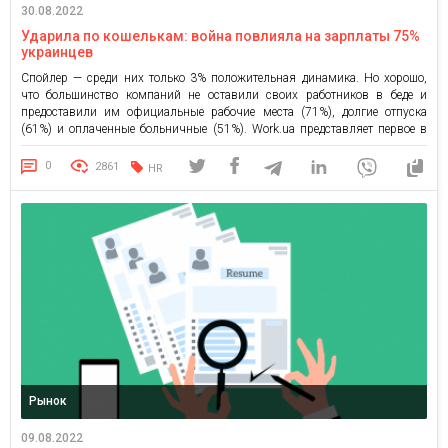
30.08.2022
Ударила по кошелькам: война повлияла на зарплаты 75%
украинцев
Спойлер — среди них только 3% положительная динамика. Но хорошо,
что большинство компаний не оставили своих работников в беде и
предоставили им официальные рабочие места (71%), долгие отпуска
(61%) и оплаченные больничные (51%). Work.ua представляет первое в
Украине масштабное исследование зарплат в военный период в
зависимости от должности, уровня профессионализма, пола и знания
0
2861
HR
английского языка. […]
Рынок
09.08.2022