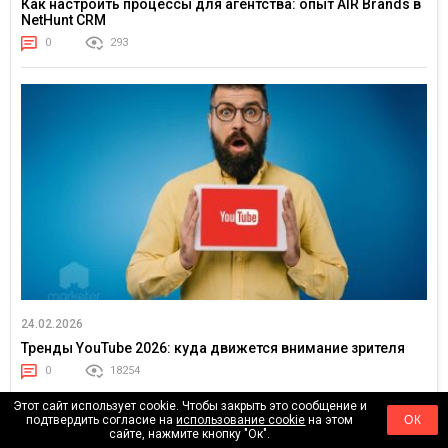
Как настроить процессы для агентства: опыт AIR Brands в
NetHunt CRM
0
293
24.02.2026
Тренды YouTube 2026: куда движется внимание зрителя
0
18254
Этот сайт использует cookie. Чтобы закрыть это сообщение и
подтвердить согласие на
использование cookie
на этом
ОК
сайте, нажмите кнопку "Ок".