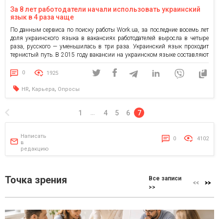
За 8 лет работодатели начали использовать украинский
язык в 4 раза чаще
По данным сервиса по поиску работы Work.ua, за последние восемь лет
доля украинского языка в вакансиях работодателей выросла в четыре
раза, русского — уменьшилась в три раза. Украинский язык проходит
тернистый путь. В 2015 году вакансии на украинском языке составляют
16% от общего количества вакансий, размещенных на Work.ua, русский –
80%. Переломный момент начался с […]
0
1925
,
,
HR
Карьера
Опросы
1
4
5
6
7
…
Написать
0
4102
в
редакцию
Точка зрения
Все записи
>>