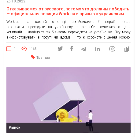
25.10.2022
Отказываемся от русского, потому что должны победить
— официальная позиция Work.ua и призыв к украинским
бизнесам
Work.ua на кожній сторінці російськомовної версії почав
закликати переходити на українську та розробив суперчекліст для
компаній — навіщо та як бізнесам переходити на українську. Яку мову
використовувати в побуті чи вдома — то є особисте рішення кожної
людини. Тут можна дискутувати, і кожен має право на свою думку. Інша
справа — бізнес. Тут діють закони ефективності. Той, […]
1
1163
Тренды
Рынок