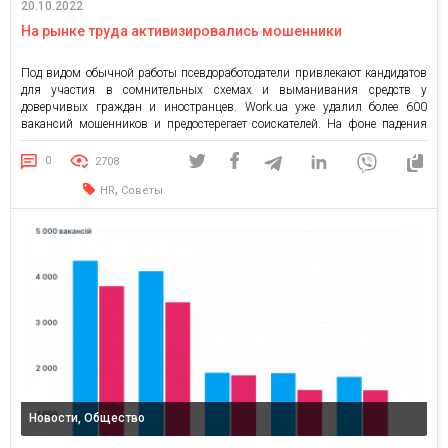
20.10.2022
На рынке труда активизировались мошенники
Под видом обычной работы псевдоработодатели привлекают кандидатов
для участия в сомнительных схемах и выманивания средств у
доверчивых граждан и иностранцев. Work.ua уже удалил более 600
вакансий мошенников и предостерегает соискателей. На фоне падения
рынка труда в войну доля предложений от мошенников увеличилась, чем
подсветила проблему. Соискатели стали чаще жаловаться на вакансии,
0
2708
которые вводят в заблуждение […]
,
HR
Советы
Новости, Общество