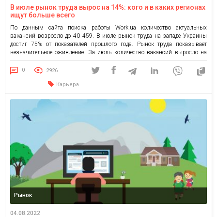
В июле рынок труда вырос на 14%: кого и в каких регионах
ищут больше всего
По данным сайта поиска работы Work.ua количество актуальных
вакансий возросло до 40 459. В июле рынок труда на западе Украины
достиг 75% от показателей прошлого года. Рынок труда показывает
незначительное оживление. За июль количество вакансий выросло на
14%. Примечательно, что в июле прошлого года наблюдался спад по
сравнению с июнем. Топ-5 областей Украины по вакансиям […]
0
2926
Карьера
Рынок
04.08.2022