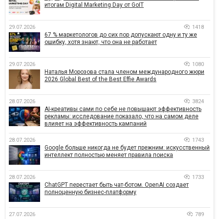
итогам Digital Marketing Day от GoIT
29.07.2026
1418
67 % маркетологов до сих пор допускают одну и ту же
ошибку, хотя знают, что она не работает
29.07.2026
1080
Наталья Морозова стала членом международного жюри
2026 Global Best of the Best Effie Awards
28.07.2026
3824
AI-креативы сами по себе не повышают эффективность
рекламы: исследование показало, что на самом деле
влияет на эффективность кампаний
28.07.2026
1743
Google больше никогда не будет прежним: искусственный
интеллект полностью меняет правила поиска
28.07.2026
1733
ChatGPT перестает быть чат-ботом. OpenAI создает
полноценную бизнес-платформу
27.07.2026
789