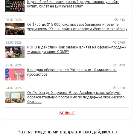
Крупнейший инвестиционный форум страны: успейте
купить билет на Lviv Invest Forum
26.07.2026
543
От $700 до $15 000: сколько зарабатывают и тратят в
украинском PR — инсайты от znamy и Women Make Money
25.07.2026
2760
ROPO в действии: как онлайн влияет на офлайн-продажи
— исследование COMFY
25.07.2026
3429
Как один оборот принес Philips почти 10 миллионов
просмотров
24.07.2026
2028
От Львова до Харькова: Glovo Academy масштабирует
образовательную программу по поддержке украинского
бизнеса
БОЛЬШЕ
Раз на тиждень ми відправляємо дайджест з