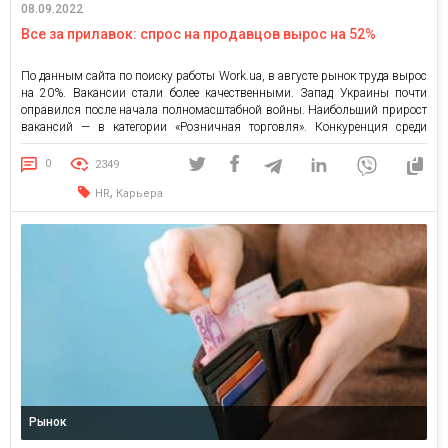
08.09.2022
Все за прилавок: спрос на продавцов вырос на 52%
По данным сайта по поиску работы Work.ua, в августе рынок труда вырос
на 20%. Вакансии стали более качественными. Запад Украины почти
оправился после начала полномасштабной войны. Наибольший прирост
вакансий — в категории «Розничная торговля». Конкуренция среди
соискателей падает. Зарплаты стабильны. В августе количество
актуальных вакансий выросло до 48 547 (+20% к июлю). Вместе с тем, […]
0
2349
,
HR
Карьера
Рынок