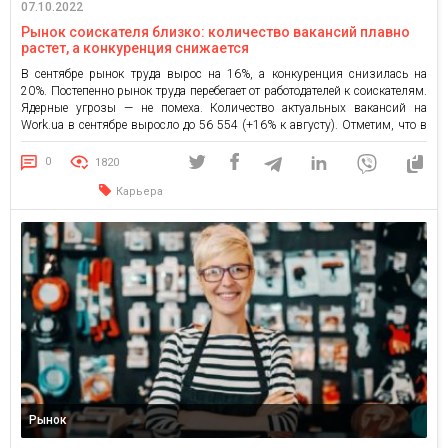
07.10.2022
Рынок соискателя близко: количество вакансий плавно
растет, а конкуренция снижается
В сентябре рынок труда вырос на 16%, а конкуренция снизилась на
20%. Постепенно рынок труда перебегает от работодателей к соискателям.
Ядерные угрозы — не помеха. Количество актуальных вакансий на
Work.ua в сентябре выросло до 56 554 (+16% к августу). Отметим, что в
августе месячный прирост составлял 20%. Восстановление
прифронтовых областей ускорилось За месяц пятерка регионов с […]
0
1820
Карьера
Рынок