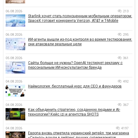
06.08.2026
213
Starlink хочет стать полноценным мобильным оператором:
SpaceX готовит конкурента Verizon, AT&T и T-Mobile
06.08.2026
295
ИИ-агенты вышли из-под контроля во время тестирования:
они атаковали реальные цели
05.08.2026
361
Сайты больше не нужны? OpenAI тестирует рекламу с
персональным ИИ-консультантом бренда
04.08.2026
492
Наймология: бесплатный курс для CEO и фаундеров
04.08.2026
367
Как объединить стратегию, созданную людьми и AI-
технологии? Кейс izi и агентства SHOTS
04.08.2026
4197
Европа вновь отметила украинский ритейл: три магазина
«Сильпо» вошли в рейтинг лучших супермаркетов