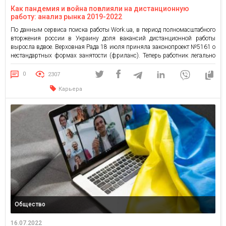
Как пандемия и война повлияли на дистанционную
работу: анализ рынка 2019-2022
По данным сервиса поиска работы Work.ua, в период полномасштабного
вторжения россии в Украину доля вакансий дистанционной работы
выросла вдвое. Верховная Рада 18 июля приняла законопроект №5161 о
нестандартных формах занятости (фриланс). Теперь работник легально
сможет совмещать работу у нескольких работодателей и будет иметь
базовые социальные гарантии. Трудовой договор с нефиксированным
0
2307
рабочим временем внедряется как альтернатива […]
Карьера
Общество
16.07.2022