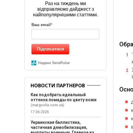
Раз на тиждень ми
відправляємо дайджест з
найпопулярнішими статтями.
Ваш email
*
Обра
Підписатися
Надано SendPulse
НОВОСТИ ПАРТНЕРОВ
Осно
Как подобрать идеальный
оттенок помады по цвету кожи
(margosha.com.ua)
17.06.2026
Украинская баллистика,
частичная демобилизация,
выплаты военным. Главное из