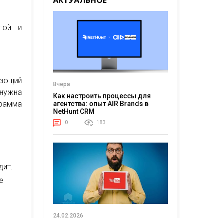
АКТУАЛЬНОЕ
гой и
еющий
Вчера
 нужна
Как настроить процессы для
рамма
агентства: опыт AIR Brands в
NetHunt CRM
.
0
183
дит.
е
24.02.2026