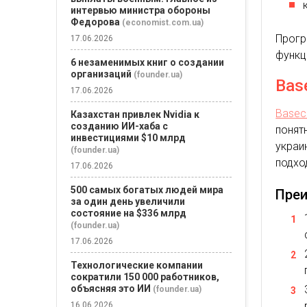
интервью министра обороны
Федорова
(economist.com.ua)
Прог
17.06.2026
функц
6 незаменимых книг о создании
организаций
(founder.ua)
Bas
17.06.2026
Base
Казахстан привлек Nvidia к
созданию ИИ-хаба с
понят
инвестициями $10 млрд
украи
(founder.ua)
подхо
17.06.2026
500 самых богатых людей мира
Пре
за один день увеличили
состояние на $336 млрд
(founder.ua)
17.06.2026
Технологические компании
сократили 150 000 работников,
объясняя это ИИ
(founder.ua)
16.06.2026