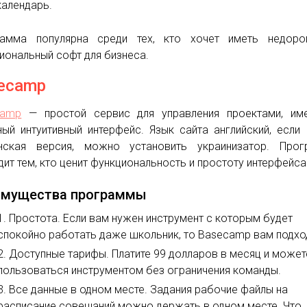
календарь.
рамма популярна среди тех, кто хочет иметь недоро
иональный софт для бизнеса.
ecamp
camp
— простой сервис для управления проектами, им
ный интуитивный интерфейс. Язык сайта английский, если
нская версия, можно установить украинизатор. Прог
дит тем, кто ценит функциональность и простоту интерфейса
имущества программы
Простота. Если вам нужен инструмент с которым будет
спокойно работать даже школьник, то Basecamp вам подхо
Доступные тарифы. Платите 99 долларов в месяц и может
пользоваться инструментом без ограничения команды.
Все данные в одном месте. Задания рабочие файлы на
расписание совещаний можно держать в одном месте. Что