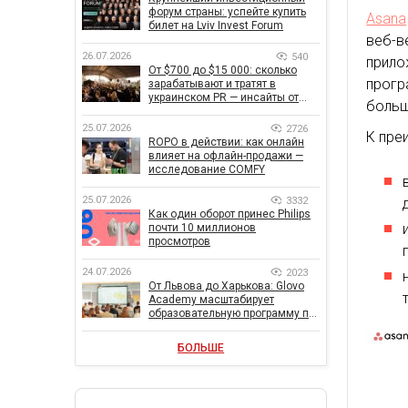
форум страны: успейте купить
Asana
билет на Lviv Invest Forum
веб-
26.07.2026
540
прило
От $700 до $15 000: сколько
прогр
зарабатывают и тратят в
украинском PR — инсайты от
больш
znamy и Women Make Money
25.07.2026
2726
К пре
ROPO в действии: как онлайн
влияет на офлайн-продажи —
исследование COMFY
25.07.2026
3332
Как один оборот принес Philips
почти 10 миллионов
просмотров
24.07.2026
2023
От Львова до Харькова: Glovo
Academy масштабирует
образовательную программу по
поддержке украинского
бизнеса
БОЛЬШЕ