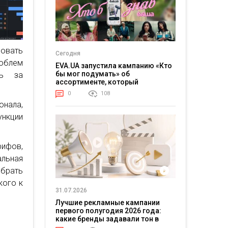
ровать
Сегодня
облем
EVA.UA запустила кампанию «Кто
бы мог подумать» об
ть за
ассортименте, который
покупатели не ожидают увидеть
0
108
на платформе
онала,
ункции
рифов,
льная
ыбрать
кого к
31.07.2026
Лучшие рекламные кампании
первого полугодия 2026 года:
какие бренды задавали тон в
отрасли