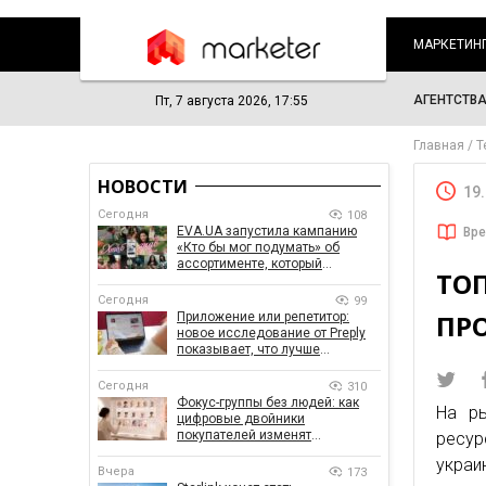
МАРКЕТИН
АГЕНТСТВ
Пт, 7 августа 2026, 17:55
Главная
Т
НОВОСТИ
19
Сегодня
108
EVA.UA запустила кампанию
Вре
«Кто бы мог подумать» об
ассортименте, который
ТО
покупатели не ожидают увидеть
на платформе
Сегодня
99
ПР
Приложение или репетитор:
новое исследование от Preply
показывает, что лучше
помогает заговорить на
иностранном языке
Сегодня
310
Фокус-группы без людей: как
На ры
цифровые двойники
покупателей изменят
ресур
маркетинговые исследования
украи
Вчера
173