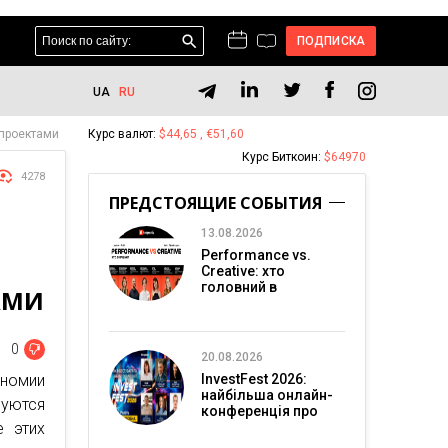
ПОДПИСКА
UA
RU
 проектами
Курс валют:
$44,65 , €51,60
Курс Биткоин:
$64970
4278
ПРЕДСТОЯЩИЕ СОБЫТИЯ
13.08.2026
Performance vs.
Creative: хто
головний в
АМИ
перформанс-
маркетингу?
0
20.08.2026
номии
InvestFest 2026:
найбільша онлайн-
уются
конференція про
е этих
інвестиції