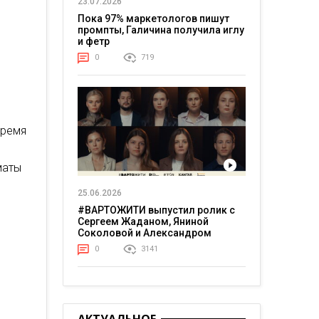
23.07.2026
Пока 97% маркетологов пишут
промпты, Галичина получила иглу
и фетр
0
719
время
маты
25.06.2026
#ВАРТОЖИТИ выпустил ролик с
Сергеем Жаданом, Яниной
Соколовой и Александром
Тереном о жизни в постоянном
0
3141
напряжении