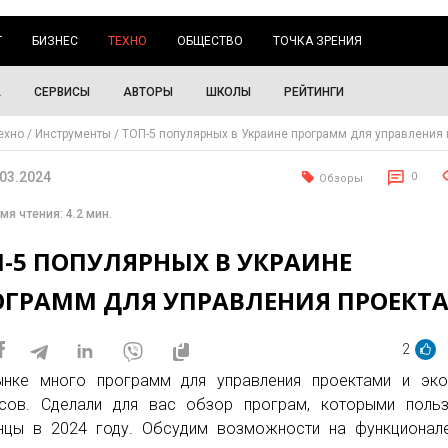
Г
БИЗНЕС
ТЕХНО
ОБЩЕСТВО
ТОЧКА ЗРЕНИЯ
А
СЕРВИСЫ
АВТОРЫ
ШКОЛЫ
РЕЙТИНГИ
ехно
Инструменты
ТОП-5 популярных в Украине программ для управления
.03.2024
0
Обзоры
мя чтения: 4.2 мин.
П-5 ПОПУЛЯРНЫХ В УКРАИНЕ
ОГРАММ ДЛЯ УПРАВЛЕНИЯ ПРОЕКТ
2
нке много программ для управления проектами и эко
сов. Сделали для вас обзор програм, которыми польз
нцы в 2024 году. Обсудим возможности на функционал