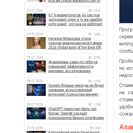
итогам Digital Marketing Day от
GoIT
29.07.2026
1376
67 % маркетологов до сих пор
допускают одну и ту же ошибку,
хотя знают, что она не работает
Прогр
29.07.2026
1046
серв
Наталья Морозова стала
членом международного жюри
инте
2026 Global Best of the Best Effie
сообщ
Awards
28.07.2026
3796
Пробн
AI-креативы сами по себе не
повышают эффективность
но ис
рекламы: исследование
недос
показало, что на самом деле
влияет на эффективность
28.07.2026
1735
кампаний
Стоим
Google больше никогда не будет
прежним: искусственный
на са
интеллект полностью меняет
правила поиска
стоим
28.07.2026
1728
удобн
ChatGPT перестает быть чат-
сожал
ботом. OpenAI создает
полноценную бизнес-платформу
Asa
27.07.2026
749
Крупнейший инвестиционный