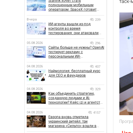
Starlink хочет стать
таск-
полноценным мобильным
оператором: SpaceX готовит
конкурента Verizon, AT&T и T-
Mobile
Вчера
239
ИИ-агенты вышли из-под
контроля во время
тестирования: они атаковали
реальные цели
05.08.2026
296
Сайты больше не нужны? OpenAI
тестирует рекламу с
персональным ИИ-
консультантом бренда
04.08.2026
407
Наймология: бесплатный курс
для CEO и фаундеров
04.08.2026
329
Как объединить стратегию,
созданную людьми и AI-
технологии? Кейс izi и агентства
SHOTS
04.08.2026
4157
Европа вновь отметила
Програ
украинский ритейл: три
магазина «Сильпо» вошли в
рейтинг лучших супермаркетов