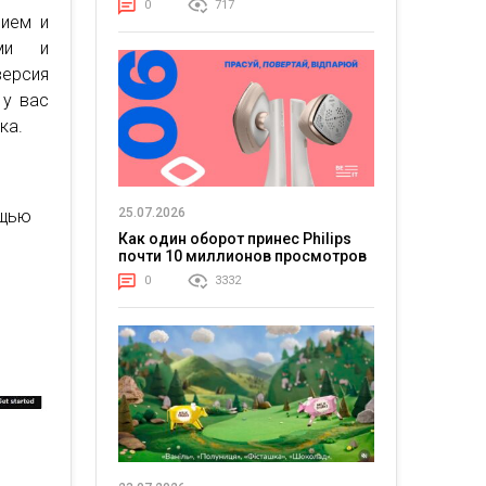
0
717
ием и
ами и
версия
 у вас
ка.
25.07.2026
ощью
Как один оборот принес Philips
почти 10 миллионов просмотров
0
3332