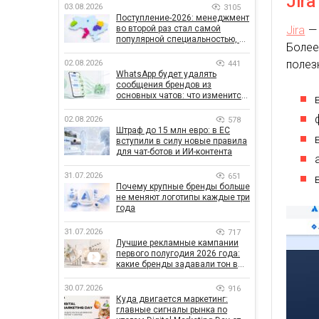
Jira
03.08.2026
3105
Поступление-2026: менеджмент
во второй раз стал самой
Jira
— 
популярной специальностью, а
Более
количество заявлений —
рекордным за последние 5 лет
полез
02.08.2026
441
WhatsApp будет удалять
сообщения брендов из
основных чатов: что изменится
для бизнеса
02.08.2026
578
Штраф до 15 млн евро: в ЕС
вступили в силу новые правила
для чат-ботов и ИИ-контента
31.07.2026
651
Почему крупные бренды больше
не меняют логотипы каждые три
года
31.07.2026
717
Лучшие рекламные кампании
первого полугодия 2026 года:
какие бренды задавали тон в
отрасли
30.07.2026
916
Куда двигается маркетинг:
главные сигналы рынка по