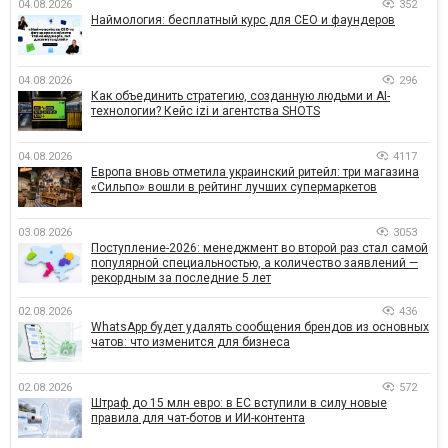
04.08.2026
352
Наймология: бесплатный курс для CEO и фаундеров
04.08.2026
296
Как объединить стратегию, созданную людьми и AI-
технологии? Кейс izi и агентства SHOTS
04.08.2026
4117
Европа вновь отметила украинский ритейл: три магазина
«Сильпо» вошли в рейтинг лучших супермаркетов
03.08.2026
3053
Поступление-2026: менеджмент во второй раз стал самой
популярной специальностью, а количество заявлений —
рекордным за последние 5 лет
02.08.2026
436
WhatsApp будет удалять сообщения брендов из основных
чатов: что изменится для бизнеса
02.08.2026
572
Штраф до 15 млн евро: в ЕС вступили в силу новые
правила для чат-ботов и ИИ-контента