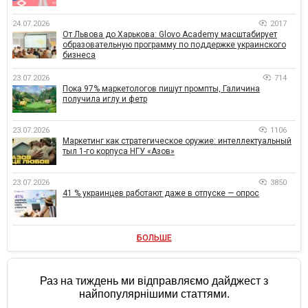
24.07.2026
2017
От Львова до Харькова: Glovo Academy масштабирует
образовательную программу по поддержке украинского
бизнеса
23.07.2026
714
Пока 97% маркетологов пишут промпты, Галичина
получила иглу и фетр
23.07.2026
1106
Маркетинг как стратегическое оружие: интеллектуальный
тыл 1-го корпуса НГУ «Азов»
23.07.2026
3850
41 % украинцев работают даже в отпуске — опрос
БОЛЬШЕ
Раз на тиждень ми відправляємо дайджест з
найпопулярнішими статтями.