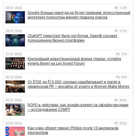
28.07.2026
1729
Google больше никогда не будет прежним: искусственный
интеллект полностью меняет правила поиска
28.07.2026
1725
ChatGPT перестает быть чат-ботом. OpenAI создает
полноценную бизнес-платформу
27.07.2026
724
Крупнейший инвестиционный форум страны: успейте
купить билет на Lviv Invest Forum
26.07.2026
535
От $700 до $15 000: сколько зарабатывают и тратят в
украинском PR — инсайты от znamy и Women Make Money
25.07.2026
2695
ROPO в действии: как онлайн влияет на офлайн-продажи
— исследование COMFY
25.07.2026
3253
Как один оборот принес Philips почти 10 миллионов
просмотров