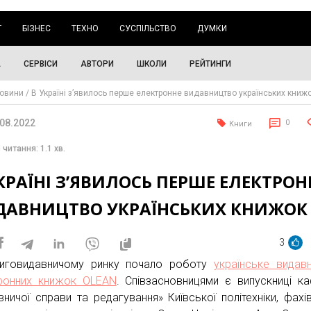
Г
БІЗНЕС
ТЕХНО
СУСПІЛЬСТВО
ДУМКИ
А
СЕРВІСИ
АВТОРИ
ШКОЛИ
РЕЙТИНГИ
овини
В Україні з’явилось перше електронне видавництво українських книж
.08.2022
0
Книги
 читання: 1.1 хв.
КРАЇНІ З’ЯВИЛОСЬ ПЕРШЕ ЕЛЕКТРОН
ДАВНИЦТВО УКРАЇНСЬКИХ КНИЖОК
3
иговидавничому ринку почало роботу
українське видав
ронних книжок OLEAN
. Співзасновницями є випускниці к
вничої справи та редагування» Київської політехніки, фахів