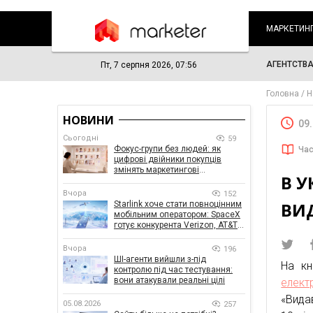
МАРКЕТИН
АГЕНТСТВ
Пт, 7 серпня 2026, 07:56
Головна
Н
НОВИНИ
09
Сьогодні
59
Фокус-групи без людей: як
Час
цифрові двійники покупців
змінять маркетингові
В У
дослідження
Вчора
152
ВИ
Starlink хоче стати повноцінним
мобільним оператором: SpaceX
готує конкурента Verizon, AT&T і
T-Mobile
Вчора
196
ШІ-агенти вийшли з-під
На кн
контролю під час тестування:
вони атакували реальні цілі
елект
«Вида
05.08.2026
257