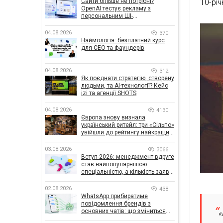
Сайти більше не потрібні?
10-рі
OpenAI тестує рекламу з
персональним ШІ-
консультантом бренду
04.08.2026
370
Наймологія: безплатний курс
для CEO та фаундерів
04.08.2026
312
Як поєднати стратегію, створену
людьми, та AI-технології? Кейс
izi та агенції SHOTS
04.08.2026
4130
Європа знову визнала
український ритейл: три «Сільпо»
увійшли до рейтингу найкращих
супермаркетів
03.08.2026
3066
Вступ-2026: менеджмент вдруге
став найпопулярнішою
спеціальністю, а кількість заяв
— рекордна за 5 років
02.08.2026
438
WhatsApp прибиратиме
повідомлення брендів з
основних чатів: що зміниться
«
для бізнесу