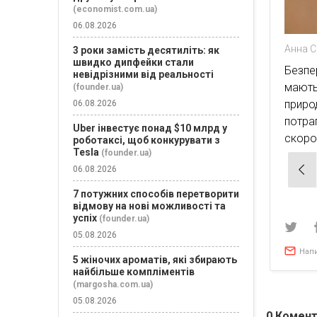
(economist.com.ua)
06.08.2026
Анна С
3 роки замість десятиліть: як
швидко дипфейки стали
Безпе
невідрізними від реальності
мають
(founder.ua)
прир
06.08.2026
потр
Uber інвестує понад $10 млрд у
скоро
роботаксі, щоб конкурувати з
Tesla
(founder.ua)
Нав
06.08.2026
зап
7 потужних способів перетворити
відмову на нові можливості та
успіх
(founder.ua)
05.08.2026
Нап
5 жіночих ароматів, які збирають
найбільше компліментів
(margosha.com.ua)
05.08.2026
0
Комент