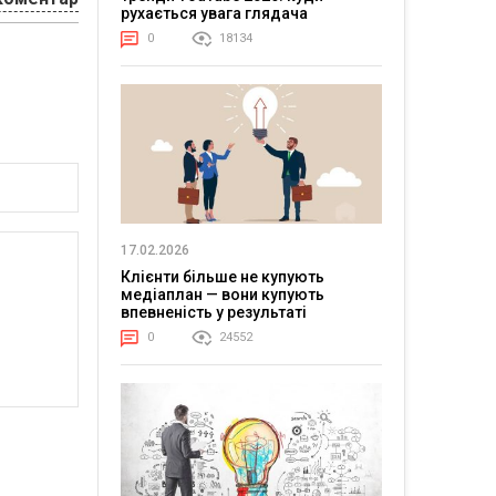
рухається увага глядача
0
18134
17.02.2026
Клієнти більше не купують
медіаплан — вони купують
впевненість у результаті
0
24552