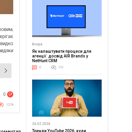
ровим,
ерігає
видко
Вчора
вдяки
Як налаштувати процеси для
агенції: досвід AIR Brands у
NetHunt CRM
0
151
0
1278
24.02.2026
Тренди YouTube 2026: куди
коментар