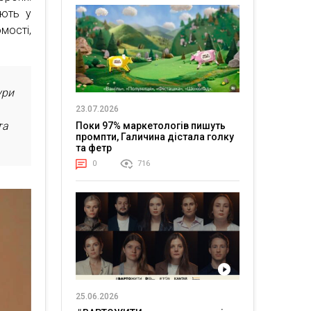
ають у
мості,
ури
23.07.2026
та
Поки 97% маркетологів пишуть
промпти, Галичина дістала голку
та фетр
0
716
25.06.2026