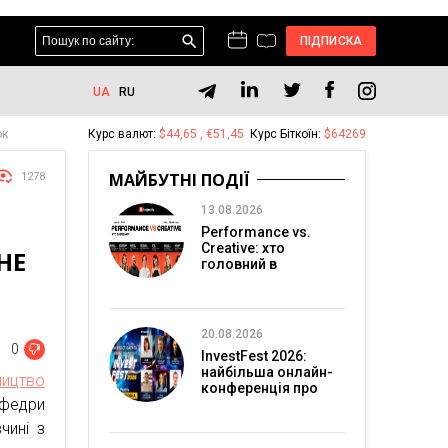
ПІДПИСКА
UA
RU
ок
Курс валют:
$44,65 , €51,45
Курс Біткоїн:
$64269
МАЙБУТНІ ПОДІЇ
1278
13.08.2026
Performance vs.
Creative: хто
НЕ
головний в
перформанс-
маркетингу?
20.08.2026
0
InvestFest 2026:
найбільша онлайн-
ництво
конференція про
афедри
інвестиції
чині з