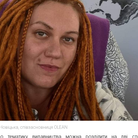
Новіцька, співзасновниця OLEAN
о тематику видавництва можна розділити на дві сто