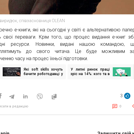
виридюк, співзасновниця OLEAN
речно е-книги, які на сьогодні у світі є альтернативою папе
 свої переваги. Крім того, що процес видання е-книг зб
одні ресурси. Новинки, видані нашою командою, ш
аплятимуть до свого читача. Це буде можливим за
ченню часу на процес їхньої підготовки.
Які soft skills хочуть
У липні ринок праці
ігація
бачити роботодавці у
зріс на 14%: кого та в
исів
співробітниках після
яких регіонах
початку війни?
шукають найбільше
3
исати в редакцію
0
арів
Залишити свій 