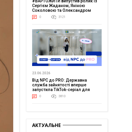
#ВАРТОЖИТИ випустив ролик із
Сергієм Жаданом, Яніною
Соколовою та Олександром
Тереном про життя в постійній
0
3121
напрузі
23.06.2026
Від NPC до PRO: Державна
служба зайнятості вперше
запустила TikTok-серіал для
молоді
0
3810
АКТУАЛЬНЕ