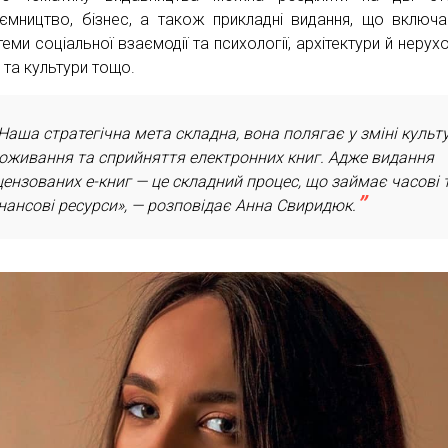
иємництво, бізнес, а також прикладні видання, що включ
еми соціальної взаємодії та психології, архітектури й нерухо
 та культури тощо.
Наша стратегічна мета складна, вона полягає у зміні культ
оживання та сприйняття електронних книг. Адже видання
цензованих е-книг — це складний процес, що займає часові 
нансові ресурси», — розповідає Анна Свиридюк.