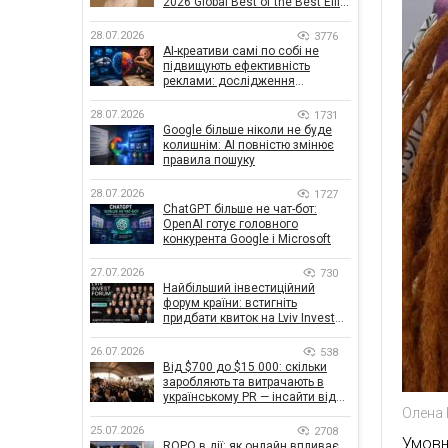
2026 Global Best of the Best Effie
Awards
28.07.2026
3776
AI-креативи самі по собі не
підвищують ефективність
реклами: дослідження
показало, що насправді
впливає на ефективність
28.07.2026
1731
кампаній
Google більше ніколи не буде
колишнім: AI повністю змінює
правила пошуку
28.07.2026
1727
ChatGPT більше не чат-бот:
OpenAI готує головного
конкурента Google і Microsoft
27.07.2026
730
Найбільший інвестиційний
форум країни: встигніть
придбати квиток на Lviv Invest
Forum
26.07.2026
538
Від $700 до $15 000: скільки
заробляють та витрачають в
українському PR — інсайти від
Олена 
znamy та Women Make Money
25.07.2026
2708
Умовн
ROPO в дії: як онлайн впливає