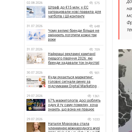
до
02.08.2026
575
Штраф до €15 млн: у ЄС
на
запрацювали нові правила для
мо
чатботів і ШІ-контенту
Фр
31.07.2026
648
те
Чому великі бренди більше не
змінюють логотипи кожні три
роки
31.07.2026
709
Найкращі рекламні кампанії
першого півріччя 2026: які
бренди задавали тон індустрії
30.07.2026
901
Куди рухається маркетинг:
головні сигнали ринку за
підсумками Digital Marketing
Day від GoIT
29.07.2026
1361
67% маркетологів досі роблять
одну й ту саму помилку, хоча
знають, що вона не працює
29.07.2026
1033
Наталія Морозова стала
членкинею міжнародного журі