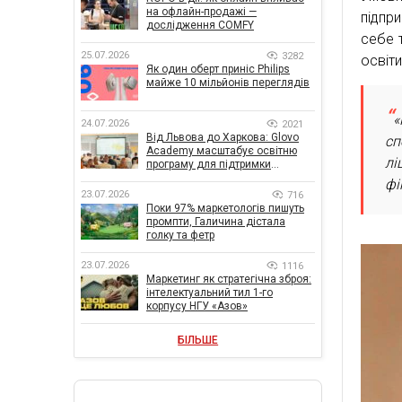
на офлайн-продажі —
підпр
дослідження COMFY
себе т
25.07.2026
3282
освіти
Як один оберт приніс Philips
майже 10 мільйонів переглядів
«
24.07.2026
2021
Від Львова до Харкова: Glovo
сп
Academy масштабує освітню
лі
програму для підтримки
українського бізнесу
фі
23.07.2026
716
Поки 97% маркетологів пишуть
промпти, Галичина дістала
голку та фетр
23.07.2026
1116
Маркетинг як стратегічна зброя:
інтелектуальний тил 1-го
корпусу НГУ «Азов»
БІЛЬШЕ