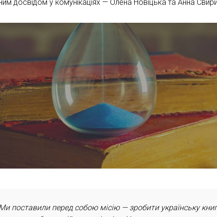
чним досвідом у комунікаціях — Олена Новіцька та Анна Свир
Ми поставили перед собою місію — зробити українську кни