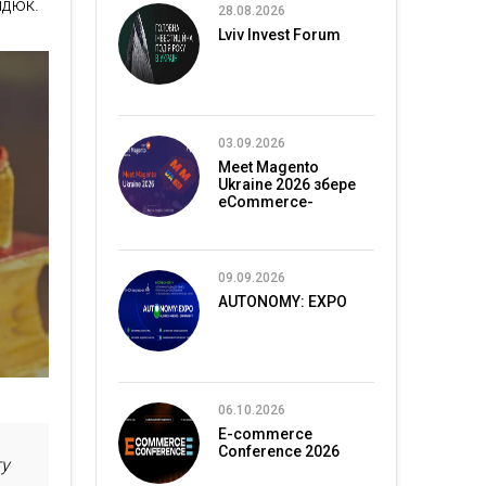
идюк.
28.08.2026
Lviv Invest Forum
03.09.2026
Meet Magento
Ukraine 2026 збере
eCommerce-
спільноту в Києві
09.09.2026
AUTONOMY: EXPO
06.10.2026
E-commerce
Conference 2026
гу