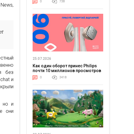
0
738
 News,
et
стный
25.07.2026
овенно
Как один оборот принес Philips
почти 10 миллионов просмотров
я без
0
3418
chat и
акрыли
, но и
се они