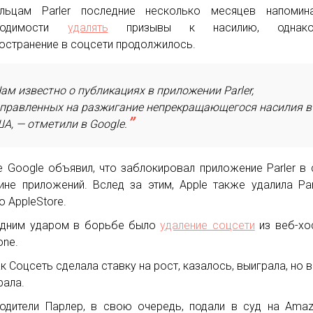
ельцам Parler последние несколько месяцев напомин
ходимости
удалять
призывы к насилию, однак
остранение в соцсети продолжилось.
ам известно о публикациях в приложении Parler,
правленных на разжигание непрекращающегося насилия в
А, — отметили в Google.
 Google объявил, что заблокировал приложение Parler в
ине приложений. Вслед за этим, Apple также удалила Par
о AppleStore.
едним ударом в борьбе было
удаление соцсети
из веб-хо
ne.
ак Соцсеть сделала ставку на рост, казалось, выиграла, но в
рала.
одители Парлер, в свою очередь, подали в суд на Ama