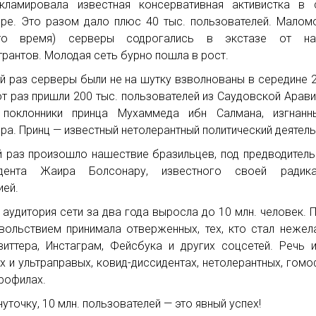
кламировала известная консервативная активистка в 
ере. Это разом дало плюс 40 тыс. пользователей. Мало
то время) серверы содрогались в экстазе от на
трантов. Молодая сеть бурно пошла в рост.
й раз серверы были не на шутку взволнованы в середине 2
от раз пришли 200 тыс. пользователей из Саудовской Арави
 поклонники принца Мухаммеда ибн Салмана, изгнанн
ера. Принц — известный нетолерантный политический деятель
й раз произошло нашествие бразильцев, под предводител
идента Жаира Болсонару, известного своей радика
ией.
 аудитория сети за два года выросла до 10 млн. человек. 
вольствием принимала отверженных, тех, кто стал нежел
виттера, Инстаграм, Фейсбука и других соцсетей. Речь 
х и ультраправых, ковид-диссидентах, нетолерантных, гом
ерофилах.
нуточку, 10 млн. пользователей — это явный успех!