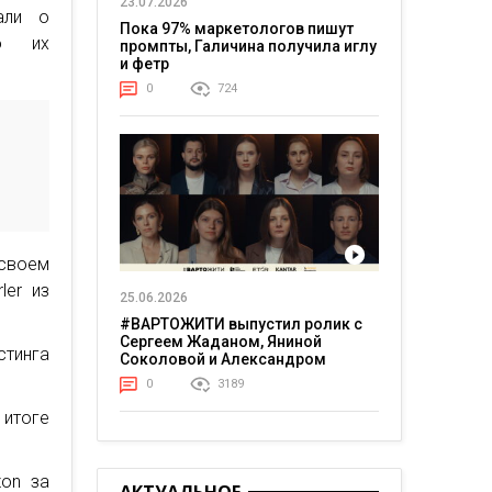
23.07.2026
али о
Пока 97% маркетологов пишут
о их
промпты, Галичина получила иглу
и фетр
0
724
 своем
ler из
25.06.2026
#ВАРТОЖИТИ выпустил ролик с
Сергеем Жаданом, Яниной
стинга
Соколовой и Александром
Тереном о жизни в постоянном
0
3189
напряжении
 итоге
zon за