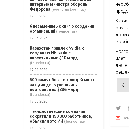
несо
интервью министра обороны
Федорова
(economist.com.ua)
продо
17.06.2026
Какие
6 незаменимых книг о создании
разны
организаций
(founder.ua)
досуг
17.06.2026
вооб
Казахстан привлек Nvidia к
Разго
созданию ИИ-хаба с
инвестициями $10 млрд
идет
(founder.ua)
деяте
17.06.2026
решени
500 самых богатых людей мира
Нав
за один день увеличили
состояние на $336 млрд
по
(founder.ua)
зап
17.06.2026
Технологические компании
сократили 150 000 работников,
Нап
объясняя это ИИ
(founder.ua)
16.06.2026