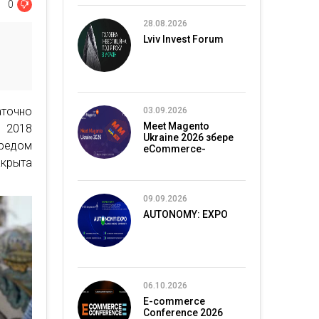
0
28.08.2026
Lviv Invest Forum
аточно
03.09.2026
Meet Magento
 2018
Ukraine 2026 збере
аредом
eCommerce-
спільноту в Києві
акрыта
09.09.2026
AUTONOMY: EXPO
06.10.2026
E-commerce
Conference 2026