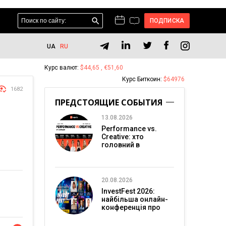
ПОДПИСКА
UA
RU
Курс валют:
$44,65 , €51,60
Курс Биткоин:
$64976
1682
ПРЕДСТОЯЩИЕ СОБЫТИЯ
13.08.2026
Performance vs.
Creative: хто
головний в
перформанс-
маркетингу?
20.08.2026
InvestFest 2026:
найбільша онлайн-
конференція про
інвестиції