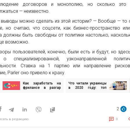
блюдение договоров и монополию, но сколько это 
лжаться — неизвестно.
 выводы можно сделать из этой истории? — Вообще — то
е, но считаю, что соцсети, как бизнес-пространство ил
а должны быть свободны от политики настолько, насколь
ще возможно.
воры пользователей, конечно, были есть и будут, но здес
 о специализированной, узконаправленной политич
льности. Ставка на 1 партию или направление рисков
е, Parler оно привело к краху.
Как заработать на
Что читали украинцы
игация
фрилансе в разгар
в 2020 году: топ
пандемии: рабочие
самых популярных
методики и
новостных сайтов
исям
актуальные ниши
2
исать в редакцию
0