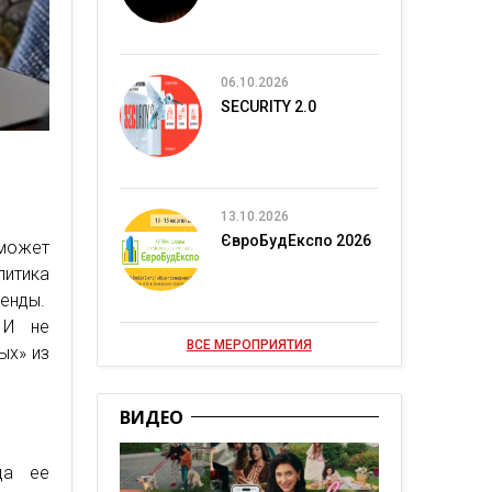
06.10.2026
SECURITY 2.0
13.10.2026
ЄвроБудЕкспо 2026
 может
литика
енды.
 И не
ВСЕ МЕРОПРИЯТИЯ
ых» из
ВИДЕО
да ее