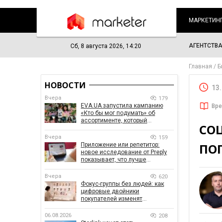
МАРКЕТИН
АГЕНТСТВ
Сб, 8 августа 2026, 14:20
Главная
Б
НОВОСТИ
13
Вчера
179
EVA.UA запустила кампанию
Вре
«Кто бы мог подумать» об
ассортименте, который
СОЦ
покупатели не ожидают увидеть
на платформе
Вчера
159
ПО
Приложение или репетитор:
новое исследование от Preply
показывает, что лучше
помогает заговорить на
иностранном языке
Вчера
620
Фокус-группы без людей: как
цифровые двойники
покупателей изменят
маркетинговые исследования
06.08.2026
208