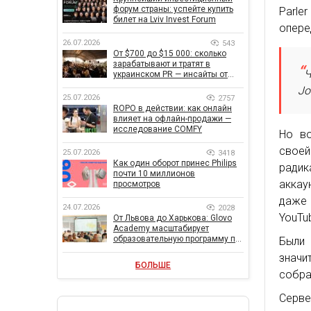
форум страны: успейте купить
Parle
билет на Lviv Invest Forum
опере
26.07.2026
543
От $700 до $15 000: сколько
зарабатывают и тратят в
Ч
украинском PR — инсайты от
znamy и Women Make Money
Jo
25.07.2026
2757
ROPO в действии: как онлайн
влияет на офлайн-продажи —
исследование COMFY
Но во
своей
25.07.2026
3418
Как один оборот принес Philips
ради
почти 10 миллионов
аккау
просмотров
даже 
24.07.2026
2028
YouTub
От Львова до Харькова: Glovo
Academy масштабирует
образовательную программу по
Были 
поддержке украинского
значи
бизнеса
БОЛЬШЕ
собра
Серве