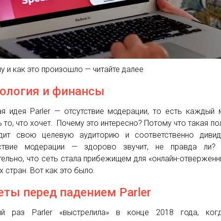
у и как это произошло — читайте далее
ология и финансы
ая идея Parler — отсутствие модерации, то есть каждый
ь то, что хочет. Почему это интересно? Потому что такая по
дит свою целевую аудиторию и соответственно дивид
тствие модерации — здорово звучит, не правда ли?
тельно, что сеть стала прибежищем для «онлайн-отверженн
х стран. Вот как это было.
еты перед падением Parler
ый раз Parler «выстрелила» в конце 2018 года, ког