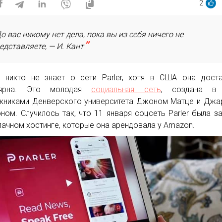
2
о вас никому нет дела, пока вы из себя ничего не
едставляете, — И. Кант
 никто не знает о сети Parler, хотя в США она дост
лярна. Это молодая
социальная сеть
, создана в
книками Денверского университета Джоном Матце и Дж
ном. Случилось так, что 11 января соцсеть Parler была з
лачном хостинге, которые она арендовала у Amazon.