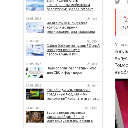
Starlink хочет стать
полноценным мобильным
оператором: SpaceX готовит
конкурента Verizon, AT&T и T-
Mobile
06.08.2026
289
Д
ИИ-агенты вышли из-под
пр
контроля во время
тестирования: они атаковали
реальные цели
05.08.2026
350
У нас
Сайты больше не нужны? OpenAI
тестирует рекламу с
попу
персональным ИИ-
выпус
консультантом бренда
04.08.2026
483
Томсо
Наймология: бесплатный курс
на об
для CEO и фаундеров
04.08.2026
364
Как объединить стратегию,
созданную людьми и AI-
технологии? Кейс izi и агентства
SHOTS
04.08.2026
4192
Европа вновь отметила
украинский ритейл: три
магазина «Сильпо» вошли в
рейтинг лучших супермаркетов