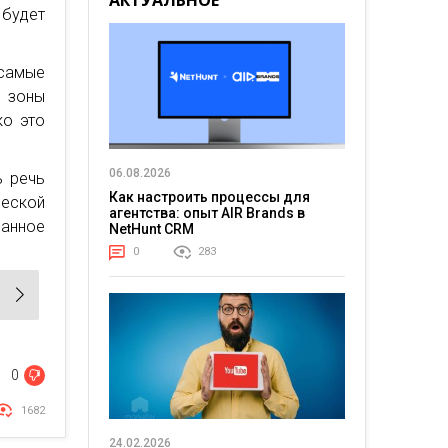
АКТУАЛЬНОЕ
будет
 самые
и зоны
ко это
06.08.2026
ь речь
Как настроить процессы для
еской
агентства: опыт AIR Brands в
анное
NetHunt CRM
0
283
0
1682
24.02.2026