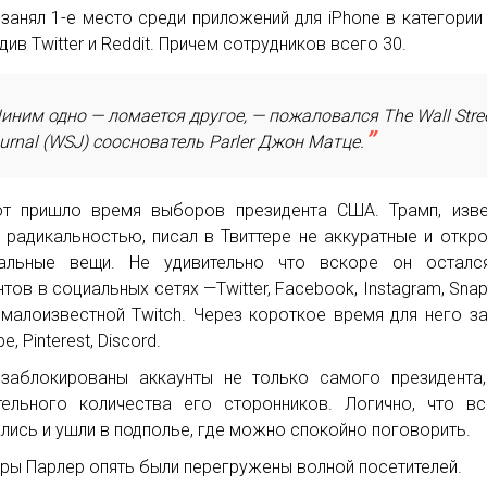
r занял 1-е место среди приложений для iPhone в категории
див Twitter и Reddit. Причем сотрудников всего 30.
иним одно — ломается другое, — пожаловался The Wall Stre
urnal (WSJ) сооснователь Parler Джон Матце.
т пришло время выборов президента США. Трамп, изве
 радикальностью, писал в Твиттере не аккуратные и откр
кальные вещи. Не удивительно что вскоре он осталс
нтов в социальных сетях —Twitter, Facebook, Instagram, Snap
малоизвестной Twitch. Через короткое время для него з
e, Pinterest, Discord.
заблокированы аккаунты не только самого президента
тельного количества его сторонников. Логично, что в
лись и ушли в подполье, где можно спокойно поговорить.
ры Парлер опять были перегружены волной посетителей.