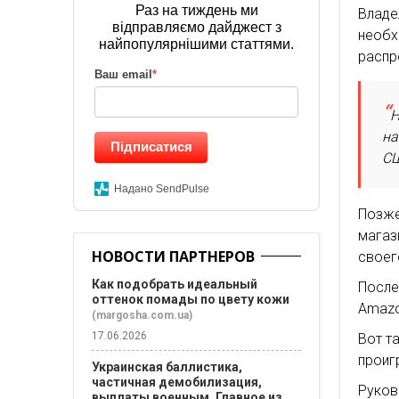
Раз на тиждень ми
Влад
відправляємо дайджест з
необ
найпопулярнішими статтями.
распр
Ваш email
*
Н
на
Підписатися
СШ
Надано SendPulse
Позже
магаз
НОВОСТИ ПАРТНЕРОВ
своег
Как подобрать идеальный
Посл
оттенок помады по цвету кожи
Amazo
(margosha.com.ua)
17.06.2026
Вот т
проиг
Украинская баллистика,
частичная демобилизация,
Руков
выплаты военным. Главное из