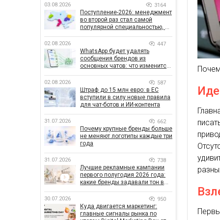
03.08.2026
3164
Поступление-2026: менеджмент
во второй раз стал самой
популярной специальностью, а
количество заявлений —
рекордным за последние 5 лет
02.08.2026
447
WhatsApp будет удалять
сообщения брендов из
основных чатов: что изменится
Почем
для бизнеса
02.08.2026
587
Иде
Штраф до 15 млн евро: в ЕС
вступили в силу новые правила
для чат-ботов и ИИ-контента
Главн
31.07.2026
писат
662
Почему крупные бренды больше
приво
не меняют логотипы каждые три
года
Отсу
удиви
31.07.2026
738
Лучшие рекламные кампании
разны
первого полугодия 2026 года:
какие бренды задавали тон в
Взл
отрасли
30.07.2026
950
Куда двигается маркетинг:
Перв
главные сигналы рынка по