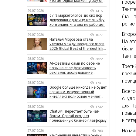
итогам Digital Marketing Day от
проре
GoIT
Твитт
29.07.2026
1415
67 % маркетологов до сих пор
(на 
допускают одну и ту же ошибку,
регис
хотя знают, что она не работает
Второ
29.07.2026
1077
Наталья Морозова стала
На эт
членом международного жюри
были
2026 Global Best of the Best Effie
Awards
Твитт
28.07.2026
3822
AI-креативы сами по себе не
Трети
повышают эффективность
рекламы: исследование
през
показало, что на самом деле
позиц
влияет на эффективность
28.07.2026
1741
кампаний
Google больше никогда не будет
Всего
прежним: искусственный
интеллект полностью меняет
с удо
правила поиска
для Т
28.07.2026
1732
ChatGPT перестает быть чат-
правы
ботом. OpenAI создает
и гет
полноценную бизнес-платформу
На ми
27.07.2026
783
Крупнейший инвестиционный