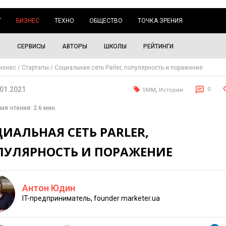
Г
БИЗНЕС
ТЕХНО
ОБЩЕСТВО
ТОЧКА ЗРЕНИЯ
А
СЕРВИСЫ
АВТОРЫ
ШКОЛЫ
РЕЙТИНГИ
изнес
Стартапы
Социальная сеть Parler, популярность и поражение
.01.2021
,
0
SMM
Истории
мя чтения: 2.6 мин.
ИАЛЬНАЯ СЕТЬ PARLER,
ПУЛЯРНОСТЬ И ПОРАЖЕНИЕ
Антон Юдин
IT-предприниматель, founder marketer.ua