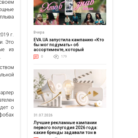
своем
мощные
плыва
Вчера
019 г.
EVA.UA запустила кампанию «Кто
и. Это
бы мог подумать» об
ые из
ассортименте, который
покупатели не ожидают увидеть
.
0
179
на платформе
ьством
льной
Парлер
ателен
идет о
офобах
31.07.2026
Лучшие рекламные кампании
первого полугодия 2026 года:
какие бренды задавали тон в
отрасли