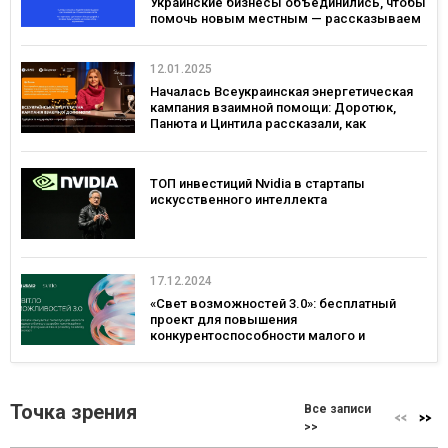
Украинские бизнесы объединились, чтобы
помочь новым местным — рассказываем
о проекте «Дружеские Двери»
12.01.2025
Началась Всеукраинская энергетическая
кампания взаимной помощи: Доротюк,
Панюта и Цинтила рассказали, как
поддержать себя и энергосистему зимой
ТОП инвестиций Nvidia в стартапы
искусственного интеллекта
17.12.2024
«Свет возможностей 3.0»: бесплатный
проект для повышения
конкурентоспособности малого и
среднего бизнеса
Точка зрения
Все записи
>>