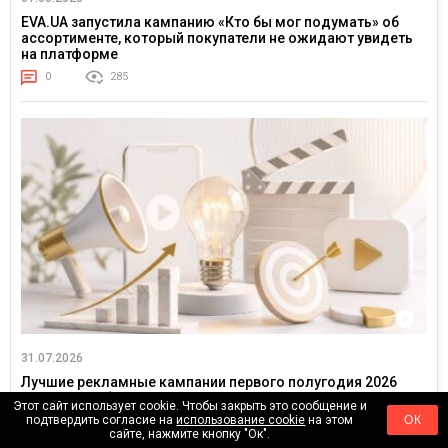
EVA.UA запустила кампанию «Кто бы мог подумать» об
ассортименте, который покупатели не ожидают увидеть
на платформе
0
285
31.07.2026
Лучшие рекламные кампании первого полугодия 2026
года: какие бренды задавали тон в отрасли
Этот сайт использует cookie. Чтобы закрыть это сообщение и
подтвердить согласие на
использование cookie
на этом
ОК
0
763
сайте, нажмите кнопку "Ок".