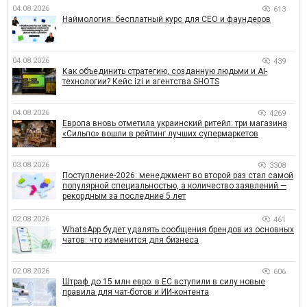
04.08.2026
613
Наймология: бесплатный курс для CEO и фаундеров
04.08.2026
439
Как объединить стратегию, созданную людьми и AI-
технологии? Кейс izi и агентства SHOTS
04.08.2026
4269
Европа вновь отметила украинский ритейл: три магазина
«Сильпо» вошли в рейтинг лучших супермаркетов
03.08.2026
3308
Поступление-2026: менеджмент во второй раз стал самой
популярной специальностью, а количество заявлений —
рекордным за последние 5 лет
02.08.2026
461
WhatsApp будет удалять сообщения брендов из основных
чатов: что изменится для бизнеса
02.08.2026
606
Штраф до 15 млн евро: в ЕС вступили в силу новые
правила для чат-ботов и ИИ-контента