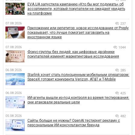
EVA.UA запустила кампанию «Кто бы мог подумать» об
ассортименте, который покупатели не ожидают увидеть
на платформе
07.08.2026
237
Приложение или репетитор: новое исследование от Preply
показывает, что лучше помогает заговорить на
иностранном языке
07.08.2026
1044
Фокус-группы без людей: как цифровые двойники
покупателей изменят маркетинговые исследования
06.08.2026
285
Starlink хочет стать полноценным мобильным оператором:
SpaceX готовит конкурента Verizon, AT&T и T-Mobile
06.08.2026
425
ИИ-агенты вышли из-под контроля во время тестирования:
они атаковали реальные цели
05.08.2026
482
Сайты больше не нужны? OpenAI тестирует рекламу с
персональным ИИ-консультантом бренда