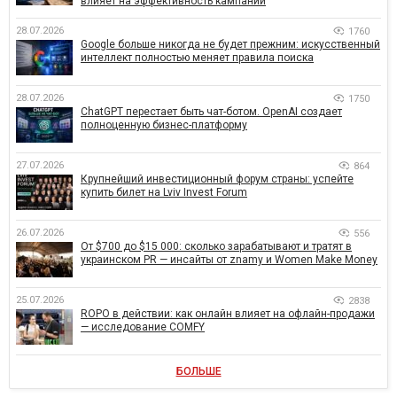
влияет на эффективность кампаний
28.07.2026
1760
Google больше никогда не будет прежним: искусственный
интеллект полностью меняет правила поиска
28.07.2026
1750
ChatGPT перестает быть чат-ботом. OpenAI создает
полноценную бизнес-платформу
27.07.2026
864
Крупнейший инвестиционный форум страны: успейте
купить билет на Lviv Invest Forum
26.07.2026
556
От $700 до $15 000: сколько зарабатывают и тратят в
украинском PR — инсайты от znamy и Women Make Money
25.07.2026
2838
ROPO в действии: как онлайн влияет на офлайн-продажи
— исследование COMFY
БОЛЬШЕ