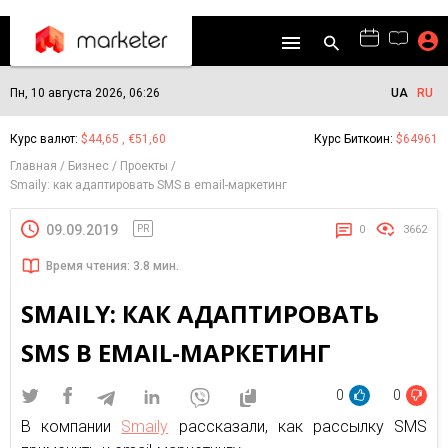
Пн, 10 августа 2026, 06:26
UA
RU
Курс валют:
$44,65 , €51,60
Курс Биткоин:
$64961
Главная
Бизнес
Проекты
Smaily: как адаптировать SMS в email-маркетинг
09.09.2019
PR
0
3662
Время чтения: 3.8 мин.
SMAILY: КАК АДАПТИРОВАТЬ
SMS В EMAIL-МАРКЕТИНГ
0
0
В компании
Smaily
рассказали, как рассылку SMS