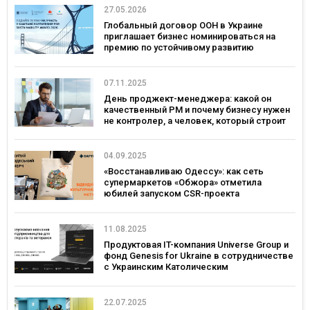
27.05.2026
Глобальный договор ООН в Украине
приглашает бизнес номинироваться на
премию по устойчивому развитию
Partnership for Sustainability Award
07.11.2025
День проджект-менеджера: какой он
качественный PM и почему бизнесу нужен
не контролер, а человек, который строит
доверие
04.09.2025
«Восстанавливаю Одессу»: как сеть
супермаркетов «Обжора» отметила
юбилей запуском CSR-проекта
11.08.2025
Продуктовая IT-компания Universe Group и
фонд Genesis for Ukraine в сотрудничестве
с Украинским Католическим
Университетом запускают грантовую
программу и обучение
предпринимательству для ветеранов и
22.07.2025