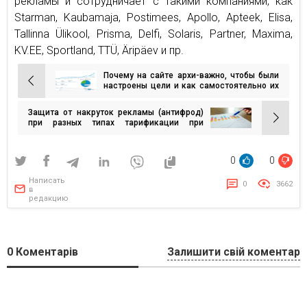
рекламы и сотрудничает с такими компаниями, как
Starman, Kaubamaja, Postimees, Apollo, Apteek, Elisa,
Tallinna Ülikool, Prisma, Delfi, Solaris, Partner, Maxima,
KV.EE, Sportland, TTÜ, Äripäev и пр.
Почему на сайте архи-важно, чтобы были
Навигация
настроены цели и как самостоятельно их
настроить
по
Защита от накруток рекламы (антифрод)
записям
при разных типах тарификации при
покупке трафика
0
0
Написать
0
3662
в
редакцию
0
Коментарів
Залишити свій коментар