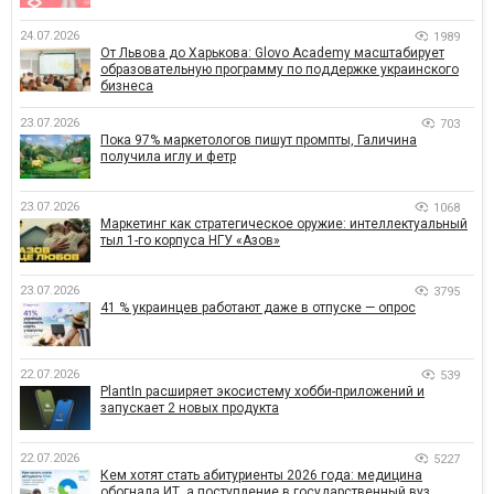
24.07.2026
1989
От Львова до Харькова: Glovo Academy масштабирует
образовательную программу по поддержке украинского
бизнеса
23.07.2026
703
Пока 97% маркетологов пишут промпты, Галичина
получила иглу и фетр
23.07.2026
1068
Маркетинг как стратегическое оружие: интеллектуальный
тыл 1-го корпуса НГУ «Азов»
23.07.2026
3795
41 % украинцев работают даже в отпуске — опрос
22.07.2026
539
PlantIn расширяет экосистему хобби-приложений и
запускает 2 новых продукта
22.07.2026
5227
Кем хотят стать абитуриенты 2026 года: медицина
обогнала ИТ, а поступление в государственный вуз