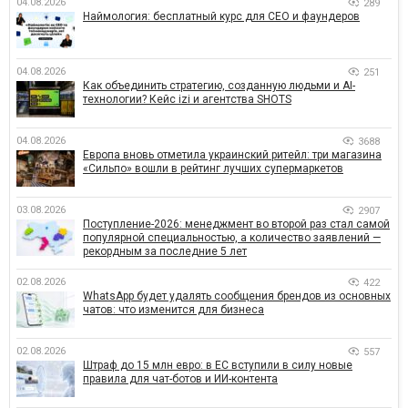
04.08.2026
289
Наймология: бесплатный курс для CEO и фаундеров
04.08.2026
251
Как объединить стратегию, созданную людьми и AI-
технологии? Кейс izi и агентства SHOTS
04.08.2026
3688
Европа вновь отметила украинский ритейл: три магазина
«Сильпо» вошли в рейтинг лучших супермаркетов
03.08.2026
2907
Поступление-2026: менеджмент во второй раз стал самой
популярной специальностью, а количество заявлений —
рекордным за последние 5 лет
02.08.2026
422
WhatsApp будет удалять сообщения брендов из основных
чатов: что изменится для бизнеса
02.08.2026
557
Штраф до 15 млн евро: в ЕС вступили в силу новые
правила для чат-ботов и ИИ-контента