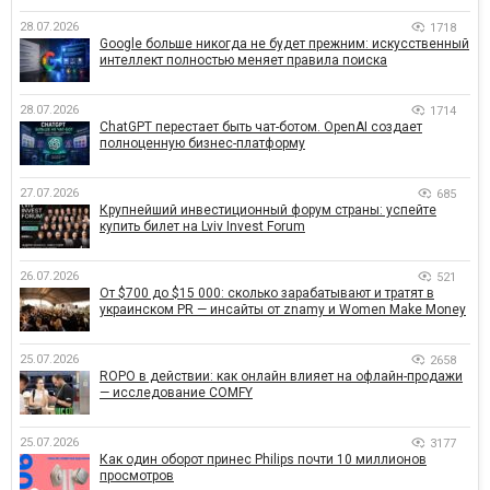
28.07.2026
1718
Google больше никогда не будет прежним: искусственный
интеллект полностью меняет правила поиска
28.07.2026
1714
ChatGPT перестает быть чат-ботом. OpenAI создает
полноценную бизнес-платформу
27.07.2026
685
Крупнейший инвестиционный форум страны: успейте
купить билет на Lviv Invest Forum
26.07.2026
521
От $700 до $15 000: сколько зарабатывают и тратят в
украинском PR — инсайты от znamy и Women Make Money
25.07.2026
2658
ROPO в действии: как онлайн влияет на офлайн-продажи
— исследование COMFY
25.07.2026
3177
Как один оборот принес Philips почти 10 миллионов
просмотров