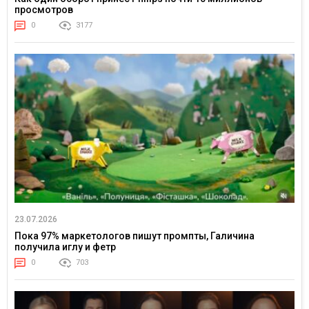
просмотров
0
3177
23.07.2026
Пока 97% маркетологов пишут промпты, Галичина
получила иглу и фетр
0
703