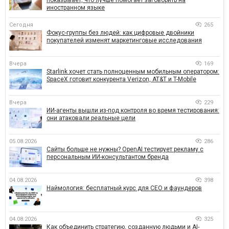
иностранном языке
Сегодня
265
Фокус-группы без людей: как цифровые двойники
покупателей изменят маркетинговые исследования
Вчера
169
Starlink хочет стать полноценным мобильным оператором:
SpaceX готовит конкурента Verizon, AT&T и T-Mobile
Вчера
229
ИИ-агенты вышли из-под контроля во время тестирования:
они атаковали реальные цели
05.08.2026
286
Сайты больше не нужны? OpenAI тестирует рекламу с
персональным ИИ-консультантом бренда
04.08.2026
398
Наймология: бесплатный курс для CEO и фаундеров
04.08.2026
325
Как объединить стратегию, созданную людьми и AI-