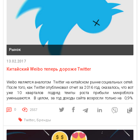
Рынок
13.02.2017
Китайский Weibo теперь дороже Twitter
Weibo является аналогом Twitter на китайском рынке социальных сетей.
После того, как Twitter опубликовал отчет за 2016 год, оказалось, что вот
уже 10 кварталов подряд темпы роста прибыли микроблога
уменьшаются. В целом, за год доходы сайта возросли только на 0,9%.
Weibo развивается и растет на еще развивающемся рынке. Его
капитализация оценивается в $11,3 млрд, что на […]
0
2557
,
Twitter
Бренды