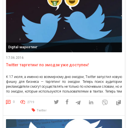
Digital-маркетинг
17.06.2016
Twitter таргетинг по эмодзи уже доступен!
К 17 июля, а именно ко всемирному дню эмодзи, Twitter запустил новую
фишку для бизнеса — таргетинг по эмодзи. Теперь поиск аудитории
рекламодатели смогут осуществлять не только по ключевым словам, но и
по эмодзи, которые используются пользователями в твитах. Теперь тем
пользователям, которые что-то затвитят, ретвитнут или ответят на
сообщение, используя определенный смайлик, им будет […]
0
2719
Twitter