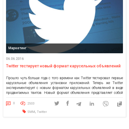
Маркетинг
06.06.2016
Twitter тестирует новый формат карусельных объявлений
Прошло чуть больше года с того времени как Twitter тестировал первые
карусельные объявления установки приложений. Теперь же Twitter
экспериментирует с новым форматом карусельных объявлений в виде
продвигаемых твитов. Новый формат объявления представляет собой
горизонтальное слайд-шоу с подборкой текстовых, графических или
видео публикаций. Формат карусельных объявлений Twitter не похож на
0
2503
Facebook, Instagram или Google. Рекламодатели смогут включать […]
,
SMM
Twitter