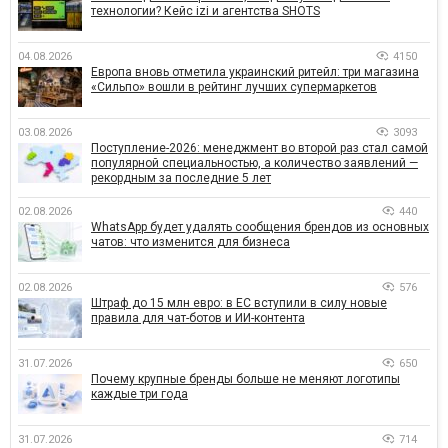
технологии? Кейс izi и агентства SHOTS
04.08.2026
4150
Европа вновь отметила украинский ритейл: три магазина
«Сильпо» вошли в рейтинг лучших супермаркетов
03.08.2026
3093
Поступление-2026: менеджмент во второй раз стал самой
популярной специальностью, а количество заявлений —
рекордным за последние 5 лет
02.08.2026
440
WhatsApp будет удалять сообщения брендов из основных
чатов: что изменится для бизнеса
02.08.2026
576
Штраф до 15 млн евро: в ЕС вступили в силу новые
правила для чат-ботов и ИИ-контента
31.07.2026
650
Почему крупные бренды больше не меняют логотипы
каждые три года
31.07.2026
714