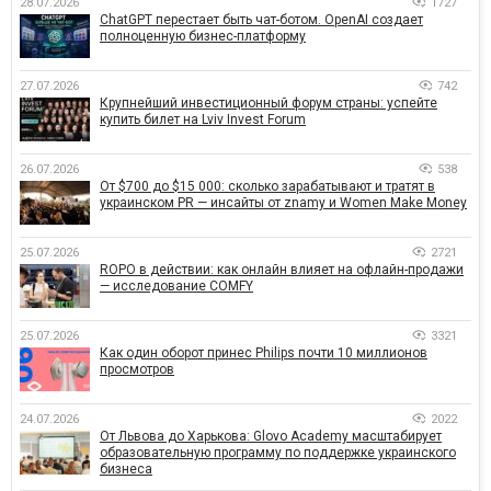
28.07.2026
1727
ChatGPT перестает быть чат-ботом. OpenAI создает
полноценную бизнес-платформу
27.07.2026
742
Крупнейший инвестиционный форум страны: успейте
купить билет на Lviv Invest Forum
26.07.2026
538
От $700 до $15 000: сколько зарабатывают и тратят в
украинском PR — инсайты от znamy и Women Make Money
25.07.2026
2721
ROPO в действии: как онлайн влияет на офлайн-продажи
— исследование COMFY
25.07.2026
3321
Как один оборот принес Philips почти 10 миллионов
просмотров
24.07.2026
2022
От Львова до Харькова: Glovo Academy масштабирует
образовательную программу по поддержке украинского
бизнеса