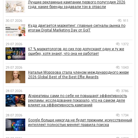
Лучшие рекламные кампании первого полугодия 2026
года: какие бренды задавали тон в отрасли
30.07.2026
911
Куда двигается маркетинг: главные сигналы рынка по
итогам Digital Marketing Day от GoIT
29.07.2026
1372
67 % маркетологов до сих пор допускают одну и ту же
ошибку, хотя знают, что она не работает
29.07.2026
1043
Наталья Морозова стала членом международного жюри
2026 Global Best of the Best Effie Awards
28.07.2026
3786
AI-креативы сами по себе не повышают эффективность
рекламы: исследование показало, что на самом деле
влияет на эффективность кампаний
28.07.2026
1734
Google больше никогда не будет прежним: искусственный
интеллект полностью меняет правила поиска