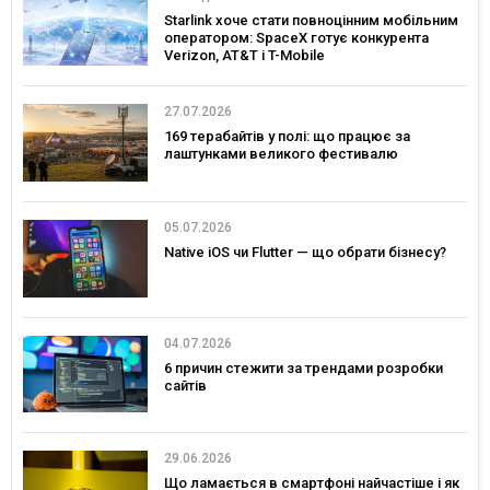
Starlink хоче стати повноцінним мобільним
оператором: SpaceX готує конкурента
Verizon, AT&T і T-Mobile
27.07.2026
169 терабайтів у полі: що працює за
лаштунками великого фестивалю
05.07.2026
Native iOS чи Flutter — що обрати бізнесу?
04.07.2026
6 причин стежити за трендами розробки
сайтів
29.06.2026
Що ламається в смартфоні найчастіше і як