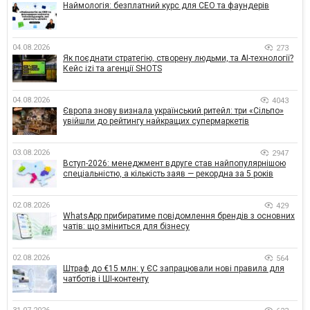
Наймологія: безплатний курс для CEO та фаундерів
04.08.2026
273
Як поєднати стратегію, створену людьми, та AI-технології?
Кейс izi та агенції SHOTS
04.08.2026
4043
Європа знову визнала український ритейл: три «Сільпо»
увійшли до рейтингу найкращих супермаркетів
03.08.2026
2947
Вступ-2026: менеджмент вдруге став найпопулярнішою
спеціальністю, а кількість заяв — рекордна за 5 років
02.08.2026
429
WhatsApp прибиратиме повідомлення брендів з основних
чатів: що зміниться для бізнесу
02.08.2026
564
Штраф до €15 млн: у ЄС запрацювали нові правила для
чатботів і ШІ-контенту