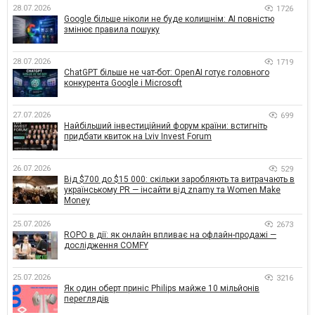
28.07.2026
1726
Google більше ніколи не буде колишнім: AI повністю
змінює правила пошуку
28.07.2026
1719
ChatGPT більше не чат-бот: OpenAI готує головного
конкурента Google і Microsoft
27.07.2026
699
Найбільший інвестиційний форум країни: встигніть
придбати квиток на Lviv Invest Forum
26.07.2026
529
Від $700 до $15 000: скільки заробляють та витрачають в
українському PR — інсайти від znamy та Women Make
Money
25.07.2026
2673
ROPO в дії: як онлайн впливає на офлайн-продажі —
дослідження COMFY
25.07.2026
3216
Як один оберт приніс Philips майже 10 мільйонів
переглядів