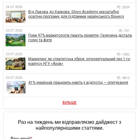
24.07.2026
2009
Від Львова до Харкова: Glovo Academy масштабує
освітню програму для підтримки українського бізнесу
23.07.2026
707
Поки 97% маркетологів пишуть промпти, Галичина дістала
голку та фетр
23.07.2026
1082
Маркетинг як стратегічна зброя: інтелектуальний тил 1-го
корпусу НГУ «Азов»
23.07.2026
3810
41% українців працюють навіть у відпустці — опитування
БІЛЬШЕ
Раз на тиждень ми відправляємо дайджест з
найпопулярнішими статтями.
Ваш email
*