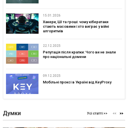
15.01.2026
Хакери, ШІ та гроші: чому кібератаки
стають масовими і хто виграє у війні
алгоритмів
22.12.2025
Репутація після крапки: Чого ви не знали
про національні домени
09.12.2025
Мобільні проксі в Україні від KeyProxy
Думки
Усі статті >>