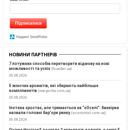
Підписатися
Надано SendPulse
НОВИНИ ПАРТНЕРІВ
7 потужних способів перетворити відмову на нові
можливості та успіх
(founder.ua)
05.08.2026
5 жіночих ароматів, які збирають найбільше
компліментів
(margosha.com.ua)
05.08.2026
Іпотека зростає, але тримається на “єОселі”: банкірка
назвала головні бар’єри ринку
(economist.com.ua)
05.08.2026
Оцінка Horizon3 досягла 2 мільярдів доларів, а серія E