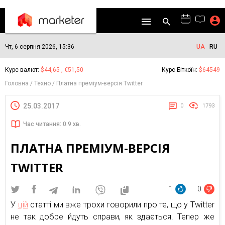
Чт, 6 серпня 2026, 15:36
UA
RU
Курс валют:
$44,65 , €51,50
Курс Біткоїн:
$64549
Головна
Техно
Платна преміум-версія Twitter
25.03.2017
0
1793
Час читання: 0.9 хв.
ПЛАТНА ПРЕМІУМ-ВЕРСІЯ
TWITTER
1
0
У
цій
статті ми вже трохи говорили про те, що у Twitter
не так добре йдуть справи, як здається. Тепер же