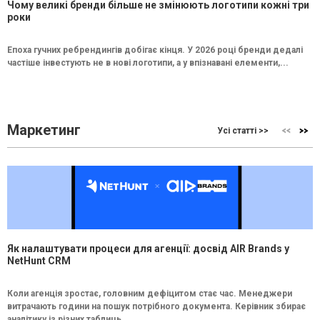
Чому великі бренди більше не змінюють логотипи кожні три
роки
Епоха гучних ребрендингів добігає кінця. У 2026 році бренди дедалі
частіше інвестують не в нові логотипи, а у впізнавані елементи,...
Маркетинг
Усі статті >>
Як налаштувати процеси для агенції: досвід AIR Brands у
NetHunt CRM
Коли агенція зростає, головним дефіцитом стає час. Менеджери
витрачають години на пошук потрібного документа. Керівник збирає
аналітику із різних таблиць....