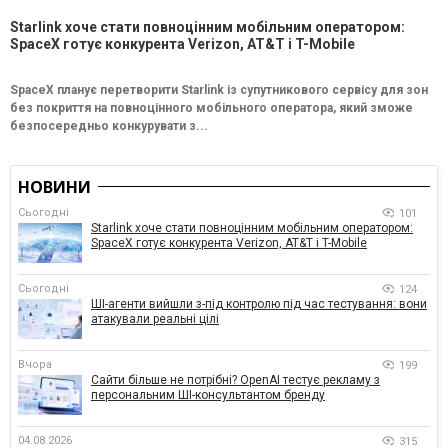
Starlink хоче стати повноцінним мобільним оператором:
SpaceX готує конкурента Verizon, AT&T і T-Mobile
SpaceX планує перетворити Starlink із супутникового сервісу для зон
без покриття на повноцінного мобільного оператора, який зможе
безпосередньо конкурувати з...
НОВИНИ
Сьогодні
101
Starlink хоче стати повноцінним мобільним оператором:
SpaceX готує конкурента Verizon, AT&T і T-Mobile
Сьогодні
124
ШІ-агенти вийшли з-під контролю під час тестування: вони
атакували реальні цілі
Вчора
199
Сайти більше не потрібні? OpenAI тестує рекламу з
персональним ШІ-консультантом бренду
04.08.2026
315