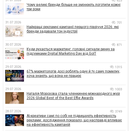
31.07.2026
623
Чому великі бренди більше не змінюють логотипи кожні
три роки
31.07.2026
701
Найкращі рекламні кампанії першого півріччя 2026: які
бренди задавали тон індустрії
30.07.2026
871
Куди рухається маркетинг: головні сигнали ринку за
підсумками Digital Marketing Day від GoIT
29.07.2026
1315
67% маркетологів досі роблять одну й ту саму помилку,
хоча знають, що вона не працює
29.07.2026
1003
Наталія Морозова стала членкинею міжнародного журі
2026 Global Best of the Best Effie Awards
28.07.2026
3749
AI-креативи самі по собі не підвищують ефективність
реклами: дослідження показало, що насправді впливає
на ефективність кампаній