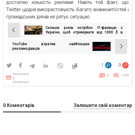
достатню кількість реклами. Навіть той факт, що
Twitter щодня використовують багато знаменитостей і
громадських діячів не рятує ситуацію.
Скільки років потрібно IT-фахівцю з
Навігація
України, щоб отримувати від 1000 $ в
місяць?
записів
YouTube втратив найбільших
рекламодавців
1
0
Написати
0
1793
в
редакцію
0
Коментарів
Залишити свій коментар