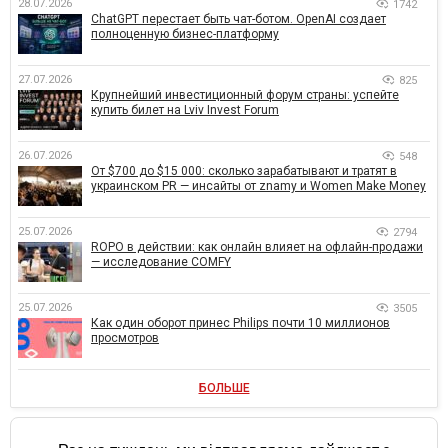
28.07.2026
1742
ChatGPT перестает быть чат-ботом. OpenAI создает
полноценную бизнес-платформу
27.07.2026
825
Крупнейший инвестиционный форум страны: успейте
купить билет на Lviv Invest Forum
26.07.2026
548
От $700 до $15 000: сколько зарабатывают и тратят в
украинском PR — инсайты от znamy и Women Make Money
25.07.2026
2794
ROPO в действии: как онлайн влияет на офлайн-продажи
— исследование COMFY
25.07.2026
3505
Как один оборот принес Philips почти 10 миллионов
просмотров
БОЛЬШЕ