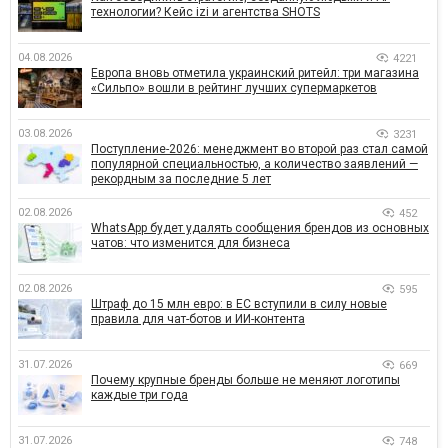
технологии? Кейс izi и агентства SHOTS
04.08.2026
4221
Европа вновь отметила украинский ритейл: три магазина
«Сильпо» вошли в рейтинг лучших супермаркетов
03.08.2026
3231
Поступление-2026: менеджмент во второй раз стал самой
популярной специальностью, а количество заявлений —
рекордным за последние 5 лет
02.08.2026
452
WhatsApp будет удалять сообщения брендов из основных
чатов: что изменится для бизнеса
02.08.2026
595
Штраф до 15 млн евро: в ЕС вступили в силу новые
правила для чат-ботов и ИИ-контента
31.07.2026
669
Почему крупные бренды больше не меняют логотипы
каждые три года
31.07.2026
748