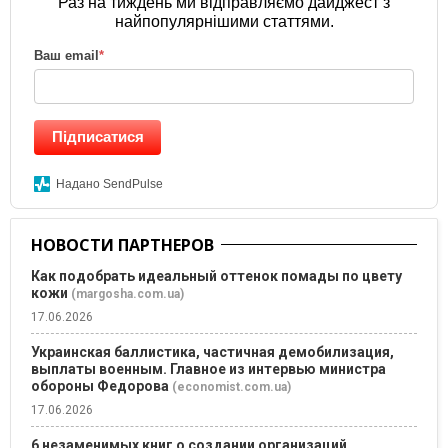
Раз на тиждень ми відправляємо дайджест з
найпопулярнішими статтями.
Ваш email
*
Підписатися
Надано SendPulse
НОВОСТИ ПАРТНЕРОВ
Как подобрать идеальный оттенок помады по цвету
кожи
(margosha.com.ua)
17.06.2026
Украинская баллистика, частичная демобилизация,
выплаты военным. Главное из интервью министра
обороны Федорова
(economist.com.ua)
17.06.2026
6 незаменимых книг о создании организаций