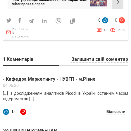
записям
Viber провёл опрос
0
0
Написать
1
2035
в
редакцию
1
Коментарів
Залишити свій коментар
- Кафедра Маркетингу - НУВГП - м.Рівне
04.06.20
[…] із дослідженням аналітиків Picodi в Україні останнім часом
лідером став […]
0
Відповісти
ЗАЛИШИТИ КОМЕНТАР