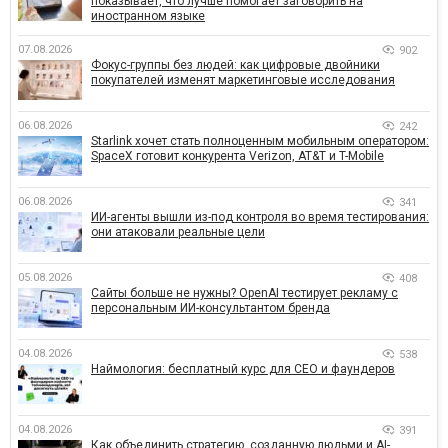
показывает, что лучше помогает заговорить на
иностранном языке
07.08.2026
902
Фокус-группы без людей: как цифровые двойники
покупателей изменят маркетинговые исследования
06.08.2026
242
Starlink хочет стать полноценным мобильным оператором:
SpaceX готовит конкурента Verizon, AT&T и T-Mobile
06.08.2026
341
ИИ-агенты вышли из-под контроля во время тестирования:
они атаковали реальные цели
05.08.2026
408
Сайты больше не нужны? OpenAI тестирует рекламу с
персональным ИИ-консультантом бренда
04.08.2026
538
Наймология: бесплатный курс для CEO и фаундеров
04.08.2026
391
Как объединить стратегию, созданную людьми и AI-