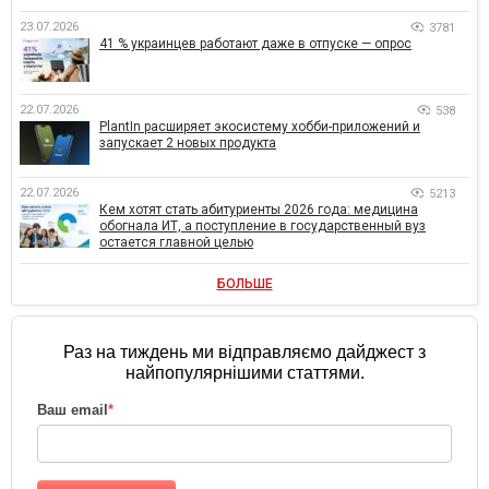
23.07.2026
3781
41 % украинцев работают даже в отпуске — опрос
22.07.2026
538
PlantIn расширяет экосистему хобби-приложений и
запускает 2 новых продукта
22.07.2026
5213
Кем хотят стать абитуриенты 2026 года: медицина
обогнала ИТ, а поступление в государственный вуз
остается главной целью
БОЛЬШЕ
Раз на тиждень ми відправляємо дайджест з
найпопулярнішими статтями.
Ваш email
*