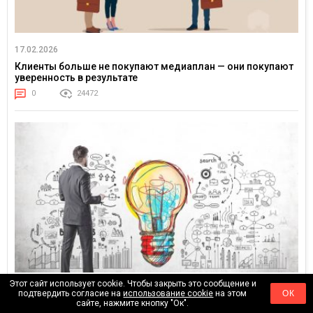
17.02.2026
Клиенты больше не покупают медиаплан — они покупают
уверенность в результате
0
24472
Этот сайт использует cookie. Чтобы закрыть это сообщение и
01.02.2026
подтвердить согласие на
использование cookie
на этом
ОК
сайте, нажмите кнопку "Ок".
От «оптимизации рекламы» к управлению спросом: