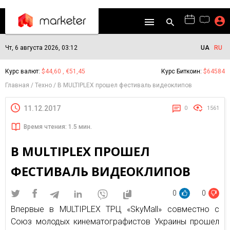
Чт, 6 августа 2026, 03:12
UA
RU
Курс валют:
$44,60 , €51,45
Курс Биткоин:
$64584
Главная
Техно
В MULTIPLEX прошел фестиваль видеоклипов
11.12.2017
0
1561
Время чтения: 1.5 мин.
В MULTIPLEX ПРОШЕЛ
ФЕСТИВАЛЬ ВИДЕОКЛИПОВ
0
0
Впервые в MULTIPLEX ТРЦ «SkyMall» совместно с
Союз молодых кинематографистов Украины прошел