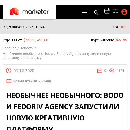
Вс, 9 августа 2026, 19:44
UA
RU
Курс валют:
$44,65 , €51,60
Курс Биткоин:
$65199
Главная
Новости
Необычнее необычного: bodo и Fedoriv Agency запустили новую
креативную платформу
03.12.2020
0
1874
Время чтения: 2.7 мин.
НЕОБЫЧНЕЕ НЕОБЫЧНОГО: BODO
И FEDORIV AGENCY ЗАПУСТИЛИ
НОВУЮ КРЕАТИВНУЮ
ПЛАТФОРМУ