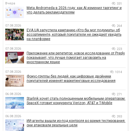
Вчера
331
Meta Andromeda в 2026 году: как AI изменил таргетинг и
что делать рекламодателям
07.08.2026
264
EVA.UA запустила кампанию «Кто бы мог подумать» об
ассортименте, который покупатели не ожидают увидеть
на платформе
07.08.2026
223
Приложение или репетитор: новое исследование от Preply
показывает, что лучше помогает заговорить на
иностранном языке
07.08.2026
1014
Фокус-группы без людей: как цифровые двойники
покупателей изменят маркетинговые исследования
06.08.2026
271
Starlink хочет стать полноценным мобильным оператором:
SpaceX готовит конкурента Verizon, AT&T и T-Mobile
06.08.2026
393
ИИ-агенты вышли из-под контроля во время тестирования:
они атаковали реальные цели