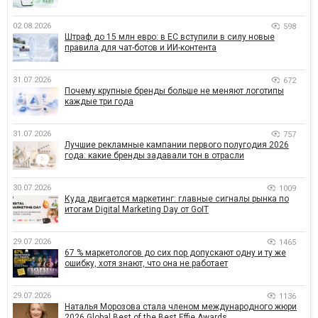
02.08.2026
598
Штраф до 15 млн евро: в ЕС вступили в силу новые
правила для чат-ботов и ИИ-контента
31.07.2026
672
Почему крупные бренды больше не меняют логотипы
каждые три года
31.07.2026
757
Лучшие рекламные кампании первого полугодия 2026
года: какие бренды задавали тон в отрасли
30.07.2026
1009
Куда двигается маркетинг: главные сигналы рынка по
итогам Digital Marketing Day от GoIT
29.07.2026
1465
67 % маркетологов до сих пор допускают одну и ту же
ошибку, хотя знают, что она не работает
29.07.2026
1136
Наталья Морозова стала членом международного жюри
2026 Global Best of the Best Effie Awards