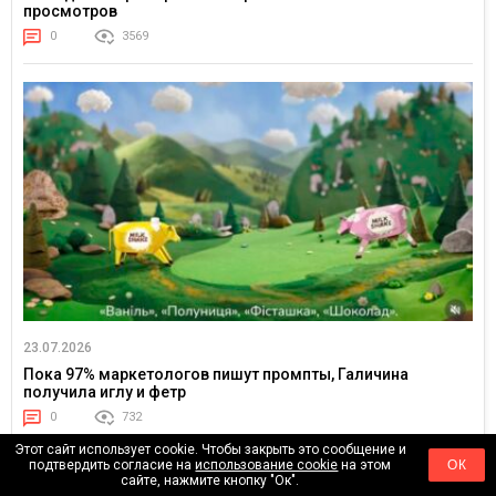
просмотров
0
3569
23.07.2026
Пока 97% маркетологов пишут промпты, Галичина
получила иглу и фетр
0
732
Этот сайт использует cookie. Чтобы закрыть это сообщение и
подтвердить согласие на
использование cookie
на этом
ОК
сайте, нажмите кнопку "Ок".