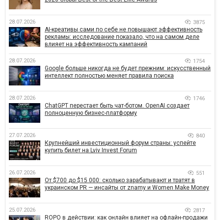
28.07.2026
3875
AI-креативы сами по себе не повышают эффективность
рекламы: исследование показало, что на самом деле
влияет на эффективность кампаний
28.07.2026
1754
Google больше никогда не будет прежним: искусственный
интеллект полностью меняет правила поиска
28.07.2026
1746
ChatGPT перестает быть чат-ботом. OpenAI создает
полноценную бизнес-платформу
27.07.2026
840
Крупнейший инвестиционный форум страны: успейте
купить билет на Lviv Invest Forum
26.07.2026
551
От $700 до $15 000: сколько зарабатывают и тратят в
украинском PR — инсайты от znamy и Women Make Money
25.07.2026
2817
ROPO в действии: как онлайн влияет на офлайн-продажи