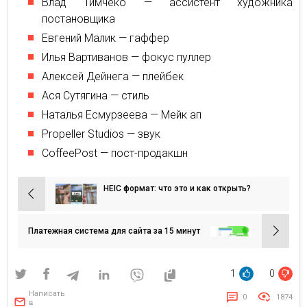
Влад Тимчеко — ассистент художника
постановщика
Евгений Малик — гаффер
Илья Вартиванов — фокус пуллер
Алексей Дейнега — плейбек
Ася Сутягина — стиль
Наталья Есмурзеева — Мейк ап
Propeller Studios — звук
CoffeePost — пост-продакшн
HEIC формат: что это и как открыть?
Навигация
по
записям
Платежная система для сайта за 15 минут
1
0
Написать
0
1874
в