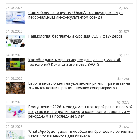
05.08.2026
455
Сайты больше не нужны? OpenAI тестирует рекламу с
персональным ИИ-консультантом бренда
04.08.2026
576
Наймология: бесплатный курс для CEO и фаундеров
04.08.2026
416
Как объединить стратегию, созданную людьми и AI-
технологии? Кейс izi и агентства SHOTS
04.08.2026
4251
Европа вновь отметила украинский ритейл: три магазина
«Сильпо» вошли в рейтинг лучших супермаркетов
03.08.2026
3278
Поступление-2026: менеджмент во второй раз стал самой
популярной специальностью, а количество заявлений —
рекордным за последние 5 лет
02.08.2026
457
WhatsApp будет удалять сообщения брендов из основных
чатов: что изменится для бизнеса