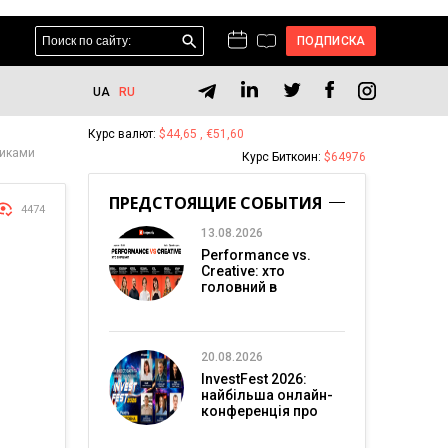
ПОДПИСКА
UA
RU
Курс валют:
$44,65 , €51,60
щиками
Курс Биткоин:
$64976
ПРЕДСТОЯЩИЕ СОБЫТИЯ
4474
13.08.2026
Performance vs.
Creative: хто
головний в
перформанс-
маркетингу?
20.08.2026
InvestFest 2026:
найбільша онлайн-
конференція про
інвестиції