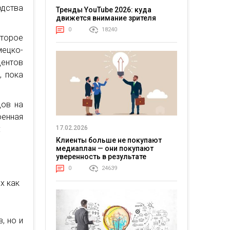
одства
Тренды YouTube 2026: куда
движется внимание зрителя
0
18240
оторое
мецко-
центов
, пока
дов на
енная
17.02.2026
:
Клиенты больше не покупают
медиаплан — они покупают
уверенность в результате
0
24639
х как
, но и