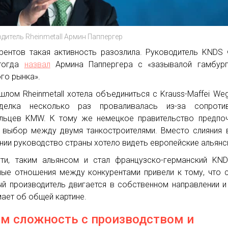
дитель Rheinmetall Армин Паппергер
рентов такая активность разозлила. Руководитель KNDS
 тогда
назвал
Армина Паппергера с «зазывалой гамбург
го рынка».
шлом Rheinmetall хотела объединиться с Krauss-Maffei We
делка несколько раз проваливалась из-за сопротив
льцев KMW. К тому же немецкое правительство предпо
 выбор между двумя танкостроителями. Вместо слияния 
нии руководство страны хотело видеть европейские альянс
ти, таким альянсом и стал французско-германский KN
ые отношения между конкурентами привели к тому, что 
й производитель двигается в собственном направлении и
мает об общей картине.
ем сложность с производством и