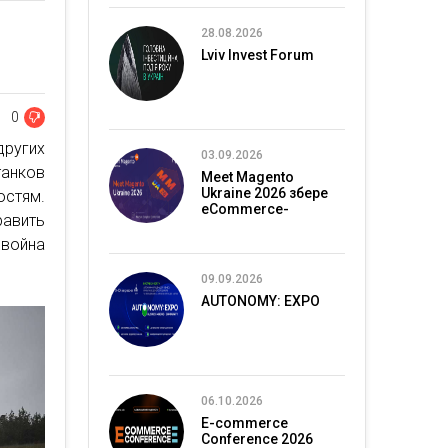
28.08.2026
Lviv Invest Forum
0
других
03.09.2026
танков
Meet Magento
Ukraine 2026 збере
остям.
eCommerce-
равить
спільноту в Києві
война
09.09.2026
AUTONOMY: EXPO
06.10.2026
E-commerce
Conference 2026