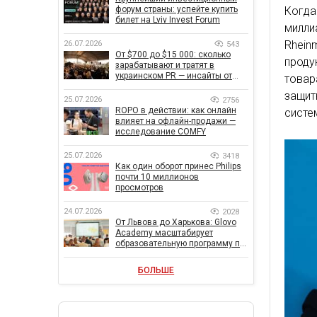
Когда
форум страны: успейте купить
билет на Lviv Invest Forum
милли
Rhein
26.07.2026
543
От $700 до $15 000: сколько
проду
зарабатывают и тратят в
украинском PR — инсайты от
товар
znamy и Women Make Money
защит
25.07.2026
2756
ROPO в действии: как онлайн
систе
влияет на офлайн-продажи —
исследование COMFY
25.07.2026
3418
Как один оборот принес Philips
почти 10 миллионов
просмотров
24.07.2026
2028
От Львова до Харькова: Glovo
Academy масштабирует
образовательную программу по
поддержке украинского
бизнеса
БОЛЬШЕ