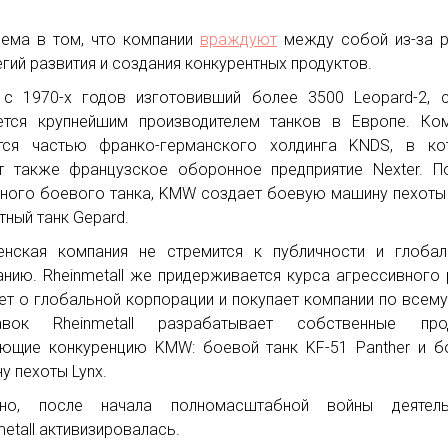
ема в том, что компании
враждуют
между собой из-за р
егий развития и создания конкурентных продуктов.
с 1970-х годов изготовивший более 3500 Leopard-2, 
ется крупнейшим производителем танков в Европе. Ко
тся частью франко-германского холдинга KNDS, в ко
т также французское оборонное предприятие Nexter. 
ного боевого танка, KMW создает боевую машину пехот
тный танк Gepard.
нская компания не стремится к публичности и глобал
анию. Rheinmetall же придерживается курса агрессивного 
ет о глобальной корпорации и покупает компании по всему
авок Rheinmetall разрабатывает собственные прод
ющие конкуренцию KMW: боевой танк KF-51 Panther и 
у пехоты Lynx.
чно, после начала полномасштабной войны деятель
metall активизировалась.