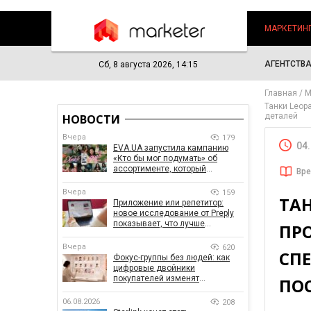
МАРКЕТИН
АГЕНТСТВ
Сб, 8 августа 2026, 14:15
Главная
М
Танки Leop
деталей
НОВОСТИ
Вчера
179
04
EVA.UA запустила кампанию
«Кто бы мог подумать» об
ассортименте, который
Вре
покупатели не ожидают увидеть
на платформе
Вчера
159
ТА
Приложение или репетитор:
новое исследование от Preply
показывает, что лучше
ПР
помогает заговорить на
иностранном языке
Вчера
620
СП
Фокус-группы без людей: как
цифровые двойники
покупателей изменят
ПО
маркетинговые исследования
06.08.2026
208