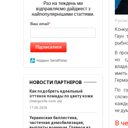
Раз на тиждень ми
відправляємо дайджест з
найпопулярнішими статтями.
Руково
Ваш email
*
Конку
Гаун
рыбно
Підписатися
В про
но с
Надано SendPulse
владе
иметь
Герма
НОВОСТИ ПАРТНЕРОВ
По су
Как подобрать идеальный
оттенок помады по цвету кожи
сложн
(margosha.com.ua)
кажды
17.06.2026
не ду
Украинская баллистика,
В ч
частичная демобилизация,
выплаты военным. Главное из