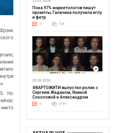
23.07.2026
Пока 97% маркетологов пишут
промпты, Галичина получила иглу
и фетр
0
724
 Фрэнк
ского
gmann,
ления
читало
внутри
25.06.2026
ы.
#ВАРТОЖИТИ выпустил ролик с
Сергеем Жаданом, Яниной
DS. Но
Соколовой и Александром
сейчас
Тереном о жизни в постоянном
0
3189
напряжении
 никто