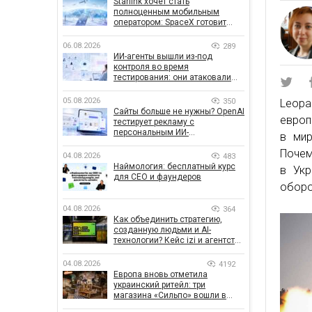
Starlink хочет стать
полноценным мобильным
оператором: SpaceX готовит
конкурента Verizon, AT&T и T-
Mobile
06.08.2026
289
ИИ-агенты вышли из-под
контроля во время
тестирования: они атаковали
реальные цели
05.08.2026
350
Leopa
Сайты больше не нужны? OpenAI
европ
тестирует рекламу с
персональным ИИ-
в мир
консультантом бренда
Почем
04.08.2026
483
Наймология: бесплатный курс
в Укр
для CEO и фаундеров
оборо
04.08.2026
364
Как объединить стратегию,
созданную людьми и AI-
технологии? Кейс izi и агентства
SHOTS
04.08.2026
4192
Европа вновь отметила
украинский ритейл: три
магазина «Сильпо» вошли в
рейтинг лучших супермаркетов