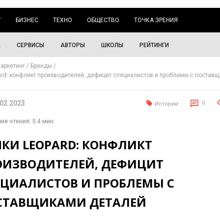
Г
БИЗНЕС
ТЕХНО
ОБЩЕСТВО
ТОЧКА ЗРЕНИЯ
А
СЕРВИСЫ
АВТОРЫ
ШКОЛЫ
РЕЙТИНГИ
аркетинг
Бренды
ard: конфликт производителей, дефицит специалистов и проблемы с постав
.02.2023
0
Истории
мя чтения: 5.4 мин.
НКИ LEOPARD: КОНФЛИКТ
ОИЗВОДИТЕЛЕЙ, ДЕФИЦИТ
ЕЦИАЛИСТОВ И ПРОБЛЕМЫ С
СТАВЩИКАМИ ДЕТАЛЕЙ