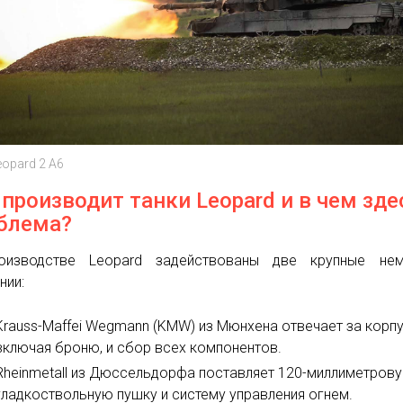
eopard 2 А6
 производит танки Leopard и в чем зде
блема?
оизводстве Leopard задействованы две крупные нем
нии:
Krauss-Maffei Wegmann (KMW) из Мюнхена отвечает за корпу
включая броню, и сбор всех компонентов.
Rheinmetall из Дюссельдорфа поставляет 120-миллиметров
гладкоствольную пушку и систему управления огнем.