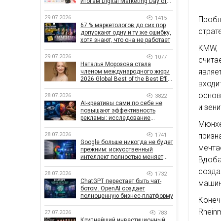
итогам Digital Marketing Day от
GoIT
29.07.2026
1415
Пробл
67 % маркетологов до сих пор
страт
допускают одну и ту же ошибку,
хотя знают, что она не работает
KMW, 
29.07.2026
1077
счита
Наталья Морозова стала
являе
членом международного жюри
2026 Global Best of the Best Effie
входи
Awards
основ
28.07.2026
3822
AI-креативы сами по себе не
и зени
повышают эффективность
рекламы: исследование
Мюнхе
показало, что на самом деле
влияет на эффективность
призн
28.07.2026
1741
кампаний
Google больше никогда не будет
мечта
прежним: искусственный
интеллект полностью меняет
Вдоб
правила поиска
созда
28.07.2026
1732
ChatGPT перестает быть чат-
машин
ботом. OpenAI создает
полноценную бизнес-платформу
Коне
Rhein
27.07.2026
783
Крупнейший инвестиционный