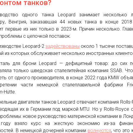
онтом танков?
водство одного танка Leopard занимает несколько л
ру, Венгрия, заказавшая 44 новых танка в конце 2018
ит первые из них только в 2023-м. Причин несколько. Глав
 проблемы с цепочкой поставок.
изводстве Leopard-2
задействованы
около 1 тысячи постав
й из которых обслуживает несколько иностранных клиенто
сталь для брони Leopard — дефицитный товар: до сих 
вляла только шведская сталелитейная компания SSAB. Чт
еть от одного производителя, в конце 2022 года KMW объя
ретении части немецкой сталеплавильной фабрики Frie
m-Hütte.
зельные двигатели танков Leopard отвечает компания Rolls-
водящая их в Германии под маркой MTU. Но у Rolls-Royce 
проблемы: новое руководство материнской компании в Лон
 году взяло курс на жесткую экономию из-за финан
остей. В немецкой дочерней компании
волнуются
, что это