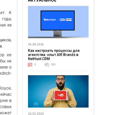
АКТУАЛЬНОЕ
ет. К
 года,
ная из
щиков,
06.08.2026
в.
Как настроить процессы для
пор ее
агентства: опыт AIR Brands в
NetHunt CRM
обы не
0
283
вили о
drich-
Royce,
сейчас
доне в
совых
 может
24.02.2026