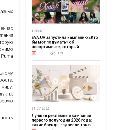
азных
сейчас
Вчера
мпания
EVA.UA запустила кампанию «Кто
торую
бы мог подумать» об
ассортименте, который
Помимо
покупатели не ожидают увидеть
0
179
ы Puma
на платформе
ьному
роста,
 миру.
укты,
боевую
31.07.2026
Лучшие рекламные кампании
ность
первого полугодия 2026 года:
какие бренды задавали тон в
отрасли