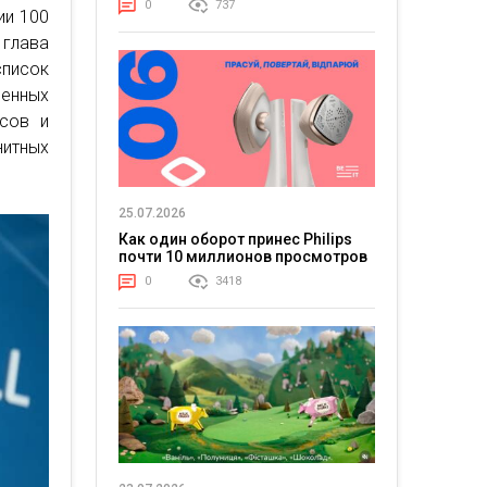
0
737
ии 100
глава
список
оенных
сов и
итных
25.07.2026
Как один оборот принес Philips
почти 10 миллионов просмотров
0
3418