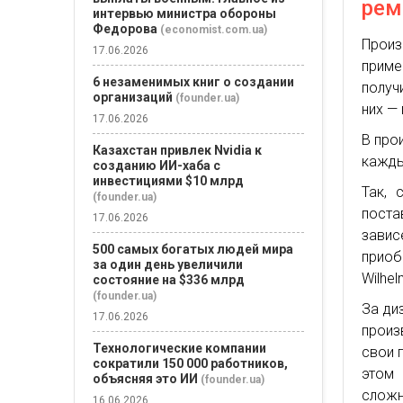
рем
интервью министра обороны
Федорова
(economist.com.ua)
Произ
17.06.2026
приме
6 незаменимых книг о создании
получ
организаций
(founder.ua)
них —
17.06.2026
В про
Казахстан привлек Nvidia к
кажды
созданию ИИ-хаба с
инвестициями $10 млрд
Так, 
(founder.ua)
поста
17.06.2026
завис
500 самых богатых людей мира
приоб
за один день увеличили
Wilhel
состояние на $336 млрд
(founder.ua)
За ди
17.06.2026
произ
Технологические компании
свои 
сократили 150 000 работников,
этом
объясняя это ИИ
(founder.ua)
сложн
16.06.2026