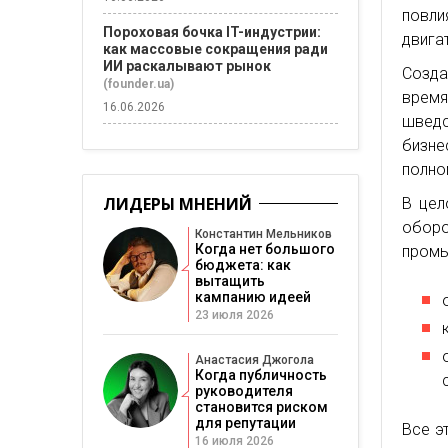
повли
Пороховая бочка IT-индустрии:
двига
как массовые сокращения ради
ИИ раскалывают рынок
Созда
(founder.ua)
время
16.06.2026
шведс
бизне
полно
ЛИДЕРЫ МНЕНИЙ
В цел
обор
Константин Мельников
Когда нет большого
промы
бюджета: как
вытащить
кампанию идеей
23 июля 2026
Анастасия Джогола
Когда публичность
руководителя
становится риском
для репутации
Все э
16 июля 2026