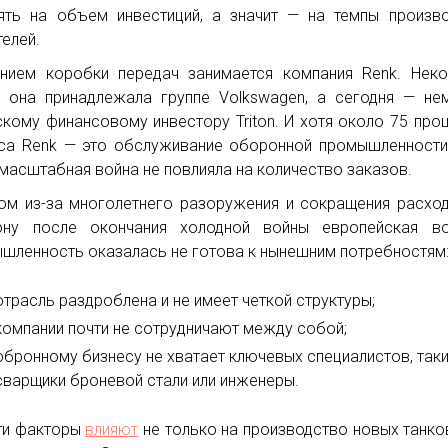
ять на объем инвестиций, а значит — на темпы произв
телей.
нием коробки передач занимается компания Renk. Нек
 она принадлежала группе Volkswagen, а сегодня — не
кому финансовому инвестору Triton. И хотя около 75 про
са Renk — это обслуживание оборонной промышленности
масштабная война не повлияла на количество заказов.
ом из-за многолетнего разоружения и сокращения расхо
ону после окончания холодной войны европейская во
шленность оказалась не готова к нынешним потребностям
отрасль раздроблена и не имеет четкой структуры;
компании почти не сотрудничают между собой;
обронному бизнесу не хватает ключевых специалистов, таки
сварщики броневой стали или инженеры.
ти факторы
влияют
не только на производство новых танков