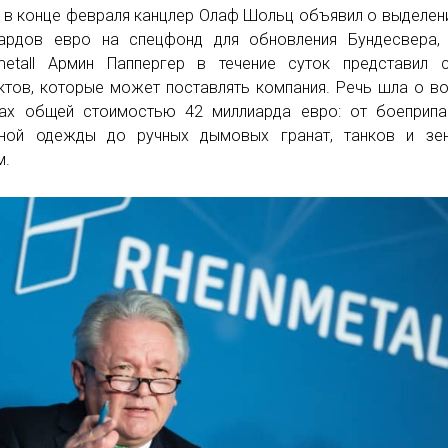
 в конце февраля канцлер Олаф Шольц объявил о выделен
ардов евро на спецфонд для обновления Бундесвера, 
metall Армин Паппергер в течение суток представил 
ктов, которые может поставлять компания. Речь шла о в
ах общей стоимостью 42 миллиарда евро: от боеприпа
ной одежды до ручных дымовых гранат, танков и зен
м.