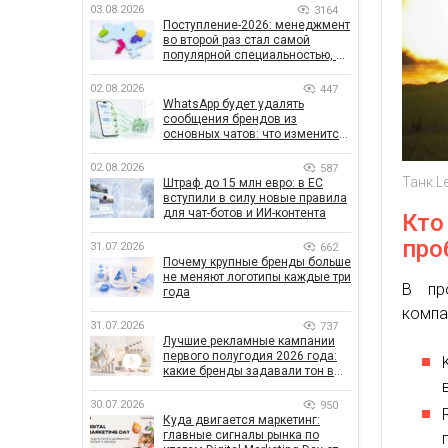
03.08.2026
3164
Поступление-2026: менеджмент
во второй раз стал самой
популярной специальностью, а
количество заявлений —
рекордным за последние 5 лет
02.08.2026
447
WhatsApp будет удалять
сообщения брендов из
основных чатов: что изменится
для бизнеса
02.08.2026
587
Танк L
Штраф до 15 млн евро: в ЕС
вступили в силу новые правила
для чат-ботов и ИИ-контента
Кто
про
31.07.2026
662
Почему крупные бренды больше
не меняют логотипы каждые три
В пр
года
компа
31.07.2026
737
Лучшие рекламные кампании
первого полугодия 2026 года:
какие бренды задавали тон в
отрасли
30.07.2026
950
Куда двигается маркетинг:
главные сигналы рынка по