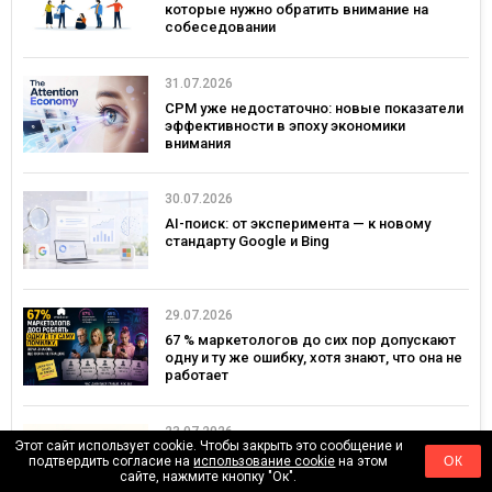
которые нужно обратить внимание на
собеседовании
31.07.2026
CPM уже недостаточно: новые показатели
эффективности в эпоху экономики
внимания
30.07.2026
AI-поиск: от эксперимента — к новому
стандарту Google и Bing
29.07.2026
67 % маркетологов до сих пор допускают
одну и ту же ошибку, хотя знают, что она не
работает
23.07.2026
Этот сайт использует cookie. Чтобы закрыть это сообщение и
Как рассчитать окупаемость маркетинга
подтвердить согласие на
использование cookie
на этом
ОК
(ROMI)
сайте, нажмите кнопку "Ок".