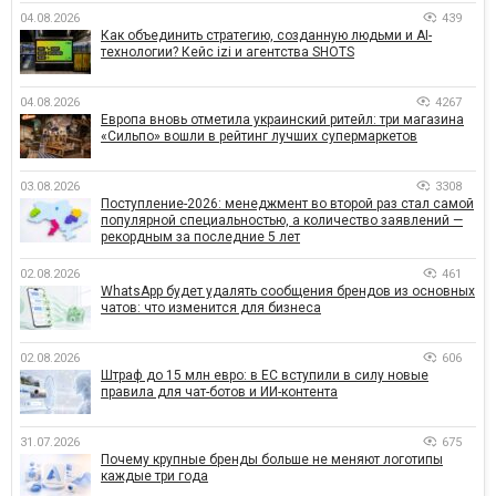
04.08.2026
439
Как объединить стратегию, созданную людьми и AI-
технологии? Кейс izi и агентства SHOTS
04.08.2026
4267
Европа вновь отметила украинский ритейл: три магазина
«Сильпо» вошли в рейтинг лучших супермаркетов
03.08.2026
3308
Поступление-2026: менеджмент во второй раз стал самой
популярной специальностью, а количество заявлений —
рекордным за последние 5 лет
02.08.2026
461
WhatsApp будет удалять сообщения брендов из основных
чатов: что изменится для бизнеса
02.08.2026
606
Штраф до 15 млн евро: в ЕС вступили в силу новые
правила для чат-ботов и ИИ-контента
31.07.2026
675
Почему крупные бренды больше не меняют логотипы
каждые три года