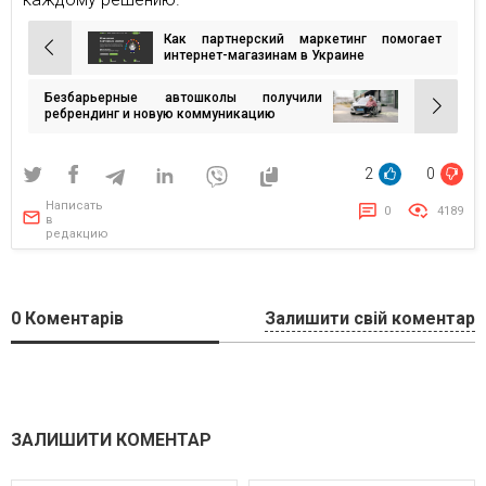
Как партнерский маркетинг помогает
Навигация
интернет-магазинам в Украине
по
Безбарьерные автошколы получили
записям
ребрендинг и новую коммуникацию
2
0
Написать
0
4189
в
редакцию
0
Коментарів
Залишити свій коментар
ЗАЛИШИТИ КОМЕНТАР