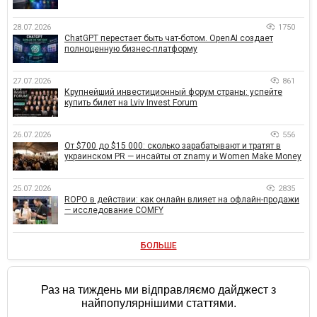
28.07.2026
1750
ChatGPT перестает быть чат-ботом. OpenAI создает
полноценную бизнес-платформу
27.07.2026
861
Крупнейший инвестиционный форум страны: успейте
купить билет на Lviv Invest Forum
26.07.2026
556
От $700 до $15 000: сколько зарабатывают и тратят в
украинском PR — инсайты от znamy и Women Make Money
25.07.2026
2835
ROPO в действии: как онлайн влияет на офлайн-продажи
— исследование COMFY
БОЛЬШЕ
Раз на тиждень ми відправляємо дайджест з
найпопулярнішими статтями.