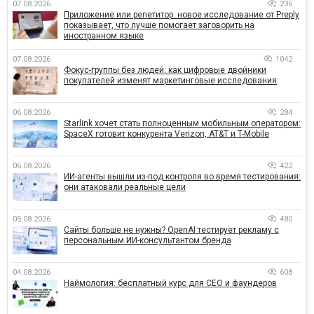
07.08.2026
236
Приложение или репетитор: новое исследование от Preply
показывает, что лучше помогает заговорить на
иностранном языке
07.08.2026
1042
Фокус-группы без людей: как цифровые двойники
покупателей изменят маркетинговые исследования
06.08.2026
284
Starlink хочет стать полноценным мобильным оператором:
SpaceX готовит конкурента Verizon, AT&T и T-Mobile
06.08.2026
422
ИИ-агенты вышли из-под контроля во время тестирования:
они атаковали реальные цели
05.08.2026
480
Сайты больше не нужны? OpenAI тестирует рекламу с
персональным ИИ-консультантом бренда
04.08.2026
608
Наймология: бесплатный курс для CEO и фаундеров