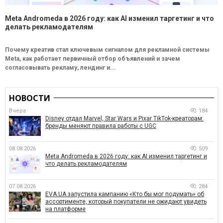
Meta Andromeda в 2026 году: как AI изменил таргетинг и что
делать рекламодателям
Почему креатив стал ключевым сигналом для рекламной системы
Meta, как работает первичный отбор объявлений и зачем
согласовывать рекламу, лендинг и...
НОВОСТИ
Вчера
184
Disney отдал Marvel, Star Wars и Pixar TikTok-креаторам:
бренды меняют правила работы с UGC
08.08.2026
509
Meta Andromeda в 2026 году: как AI изменил таргетинг и
что делать рекламодателям
07.08.2026
284
EVA.UA запустила кампанию «Кто бы мог подумать» об
ассортименте, который покупатели не ожидают увидеть
на платформе