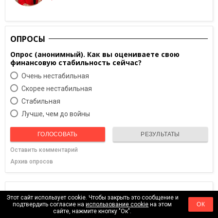
ОПРОСЫ
Опрос (анонимный). Как вы оцениваете свою
финансовую стабильность сейчас?
Очень нестабильная
Скорее нестабильная
Cтабильная
Лучше, чем до войны
ГОЛОСОВАТЬ
РЕЗУЛЬТАТЫ
Оставить комментарий
Архив опросов
ПРЕДСТОЯЩИЕ СОБЫТИЯ
Этот сайт использует cookie. Чтобы закрыть это сообщение и
подтвердить согласие на
использование cookie
на этом
ОК
13.08.2026
сайте, нажмите кнопку "Ок".