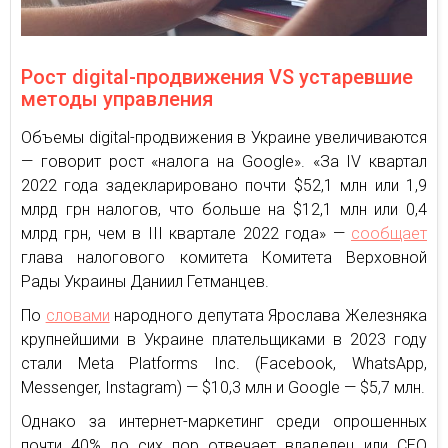
Рост digital-продвижения VS устаревшие
методы управления
Объемы digital-продвижения в Украине увеличиваются
— говорит рост «налога на Google». «За IV квартал
2022 года задекларировано почти $52,1 млн или 1,9
млрд грн налогов, что больше на $12,1 млн или 0,4
млрд грн, чем в ІІІ квартале 2022 года» —
сообщает
глава налогового комитета Комитета Верховной
Рады Украины Даниил Гетманцев.
По
словами
народного депутата Ярослава Железняка
крупнейшими в Украине плательщиками в 2023 году
стали Meta Platforms Inc. (Facebook, WhatsApp,
Messenger, Instagram) — $10,3 млн и Google — $5,7 млн.
Однако за интернет-маркетинг среди опрошенных
почти 40% до сих пор отвечает владелец или CEO