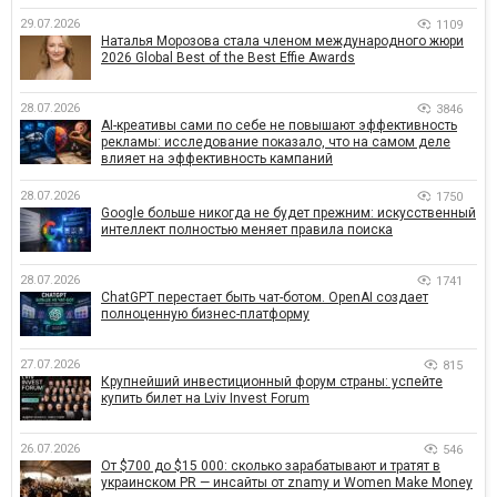
29.07.2026
1109
Наталья Морозова стала членом международного жюри
2026 Global Best of the Best Effie Awards
28.07.2026
3846
AI-креативы сами по себе не повышают эффективность
рекламы: исследование показало, что на самом деле
влияет на эффективность кампаний
28.07.2026
1750
Google больше никогда не будет прежним: искусственный
интеллект полностью меняет правила поиска
28.07.2026
1741
ChatGPT перестает быть чат-ботом. OpenAI создает
полноценную бизнес-платформу
27.07.2026
815
Крупнейший инвестиционный форум страны: успейте
купить билет на Lviv Invest Forum
26.07.2026
546
От $700 до $15 000: сколько зарабатывают и тратят в
украинском PR — инсайты от znamy и Women Make Money