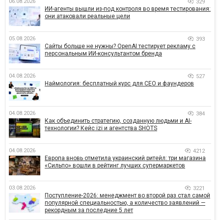
06.08.2026
329
ИИ-агенты вышли из-под контроля во время тестирования:
они атаковали реальные цели
05.08.2026
393
Сайты больше не нужны? OpenAI тестирует рекламу с
персональным ИИ-консультантом бренда
04.08.2026
527
Наймология: бесплатный курс для CEO и фаундеров
04.08.2026
384
Как объединить стратегию, созданную людьми и AI-
технологии? Кейс izi и агентства SHOTS
04.08.2026
4212
Европа вновь отметила украинский ритейл: три магазина
«Сильпо» вошли в рейтинг лучших супермаркетов
03.08.2026
3221
Поступление-2026: менеджмент во второй раз стал самой
популярной специальностью, а количество заявлений —
рекордным за последние 5 лет