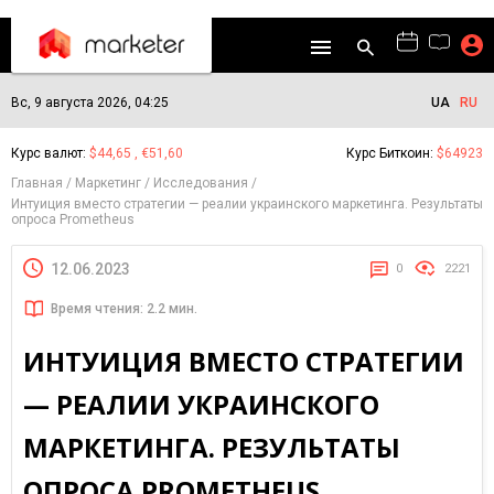
Вс, 9 августа 2026, 04:25
UA
RU
Курс валют:
$44,65 , €51,60
Курс Биткоин:
$64923
Главная
Маркетинг
Исследования
Интуиция вместо стратегии — реалии украинского маркетинга. Результаты
опроса Prometheus
12.06.2023
0
2221
Время чтения: 2.2 мин.
ИНТУИЦИЯ ВМЕСТО СТРАТЕГИИ
— РЕАЛИИ УКРАИНСКОГО
МАРКЕТИНГА. РЕЗУЛЬТАТЫ
ОПРОСА PROMETHEUS