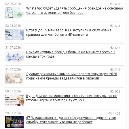
02.08.2026
451
WhatsApp будет удалять сообщения брендов из основных
чатов: что изменится для бизнеса
02.08.2026
594
Штраф до 15 млн евро: в ЕС вступили в силу новые
правила для чат-ботов и ИИ-контента
31.07.2026
667
Почему крупные бренды больше не меняют логотипы
каждые три года
31.07.2026
745
Лучшие рекламные кампании первого полугодия 2026
года: какие бренды задавали тон в отрасли
30.07.2026
976
Куда двигается маркетинг: главные сигналы рынка по
итогам Digital Marketing Day от GoIT
29.07.2026
1432
67 % маркетологов до сих пор допускают одну и ту же
ошибку, хотя знают, что она не работает