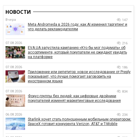
НОВОСТИ
Вчера
147
Meta Andromeda в 2026 году: как AI изменил таргетинг и
что делать рекламодателям
07.08.2026
216
EVA.UA запустила кампанию «Кто бы мог подумать» об
ассортименте, который покупатели не ожидают увидеть
на платформе
07.08.2026
186
Приложение или репетитор: новое исследование от Preply
показывает, что лучше помогает заговорить на
иностранном языке
07.08.2026
834
Фокус-группы без людей: как цифровые двойники
покупателей изменят маркетинговые исследования
06.08.2026
234
Starlink хочет стать полноценным мобильным оператором:
SpaceX готовит конкурента Verizon, AT&T и T-Mobile