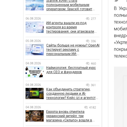
Starlink хочет стать
полноценным мобильным
В Укр
оператором: SpaceX готовит
конкурента Verizon, AT&T и T-
полн
Mobile
06.08.2026
277
техно
ИИ-агенты вышли из-под
контроля во время
мобил
тестирования: они атаковали
внедр
реальные цели
05.08.2026
336
«Укрт
Сайты больше не нужны? OpenAI
покры
тестирует рекламу с
персональным ИИ-
телек
консультантом бренда
04.08.2026
460
Наймология: бесплатный курс
для CEO и фаундеров
04.08.2026
361
Как объединить стратегию,
созданную людьми и AI-
технологии? Кейс izi и агентства
SHOTS
04.08.2026
4182
Европа вновь отметила
украинский ритейл: три
магазина «Сильпо» вошли в
рейтинг лучших супермаркетов