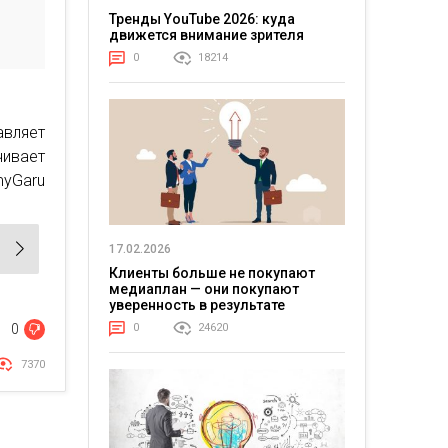
Тренды YouTube 2026: куда
движется внимание зрителя
0
18214
авляет
чивает
myGaru
17.02.2026
Клиенты больше не покупают
медиаплан — они покупают
уверенность в результате
0
24620
0
7370