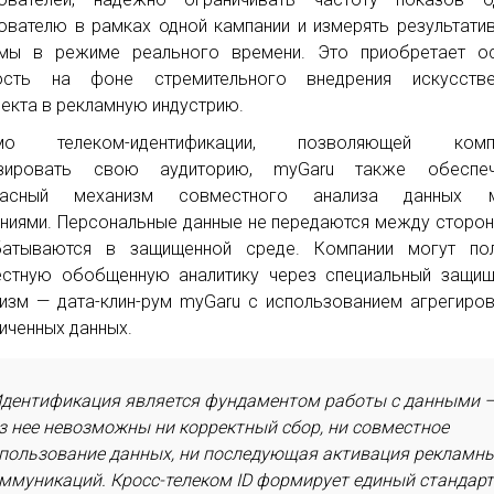
ователю в рамках одной кампании и измерять результати
амы в режиме реального времени. Это приобретает о
ость на фоне стремительного внедрения искусстве
лекта в рекламную индустрию.
мо телеком-идентификации, позволяющей комп
изировать свою аудиторию, myGaru также обеспеч
пасный механизм совместного анализа данных 
ниями. Персональные данные не передаются между сторон
батываются в защищенной среде. Компании могут пол
стную обобщенную аналитику через специальный защищ
изм — дата-клин-рум myGaru с использованием агрегиро
иченных данных.
дентификация является фундаментом работы с данными 
з нее невозможны ни корректный сбор, ни совместное
пользование данных, ни последующая активация рекламн
ммуникаций. Кросс-телеком ID формирует единый стандар