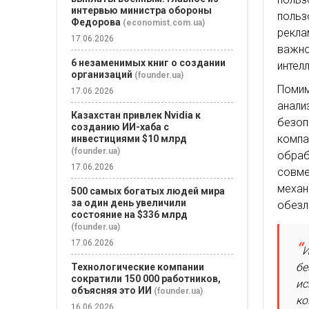
интервью министра обороны
польз
Федорова
(economist.com.ua)
рекл
17.06.2026
важн
6 незаменимых книг о создании
интел
организаций
(founder.ua)
Поми
17.06.2026
анал
Казахстан привлек Nvidia к
безо
созданию ИИ-хаба с
компа
инвестициями $10 млрд
(founder.ua)
обра
17.06.2026
совме
механ
500 самых богатых людей мира
за один день увеличили
обезл
состояние на $336 млрд
(founder.ua)
17.06.2026
И
бе
Технологические компании
сократили 150 000 работников,
ис
объясняя это ИИ
(founder.ua)
ко
16.06.2026