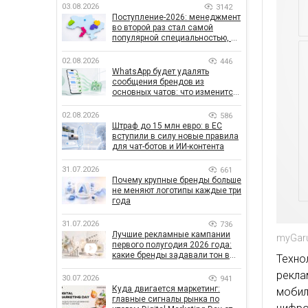
03.08.2026
3142
Поступление-2026: менеджмент
во второй раз стал самой
популярной специальностью, а
количество заявлений —
рекордным за последние 5 лет
02.08.2026
446
WhatsApp будет удалять
сообщения брендов из
основных чатов: что изменится
для бизнеса
02.08.2026
586
Штраф до 15 млн евро: в ЕС
вступили в силу новые правила
для чат-ботов и ИИ-контента
31.07.2026
661
Почему крупные бренды больше
не меняют логотипы каждые три
года
31.07.2026
736
Лучшие рекламные кампании
myGar
первого полугодия 2026 года:
какие бренды задавали тон в
Техно
отрасли
рекла
30.07.2026
941
Куда двигается маркетинг:
мобил
главные сигналы рынка по