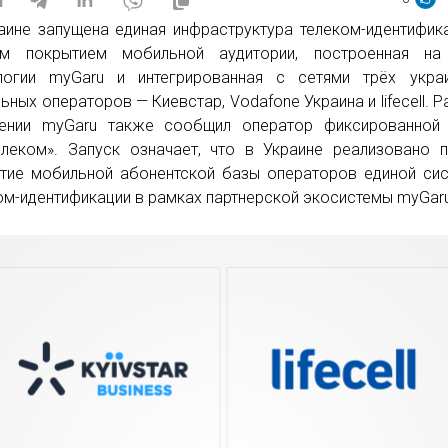
аине запущена единая инфраструктура телеком-идентифик
ым покрытием мобильной аудитории, построенная на
логии myGaru и интегрированная с сетями трёх украи
ьных операторов — Киевстар, Vodafone Украина и lifecell. Р
ении myGaru также сообщил оператор фиксированной 
елеком». Запуск означает, что в Украине реализовано 
тие мобильной абонентской базы операторов единой си
ом-идентификации в рамках партнерской экосистемы myGar