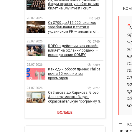
форум страны: успейте купить
— ком
билет на Lviv Invest Forum
26.07.2026
543
От $700 до $15 000: сколько
М
зарабатывают и тратят в
украинском PR — инсайты от
сф
znamy и Women Make Money
пе
25.07.2026
2749
ROPO в действии: как онлайн
за
влияет на офлайн-продажи —
исследование COMFY
яв
те
25.07.2026
3389
Как один оборот принес Philips
те
почти 10 миллионов
оп
просмотров
по
24.07.2026
2027
пр
От Львова до Харькова: Glovo
Academy масштабирует
об
образовательную программу по
ко
поддержке украинского
бизнеса
БОЛЬШЕ
— ко
цифро