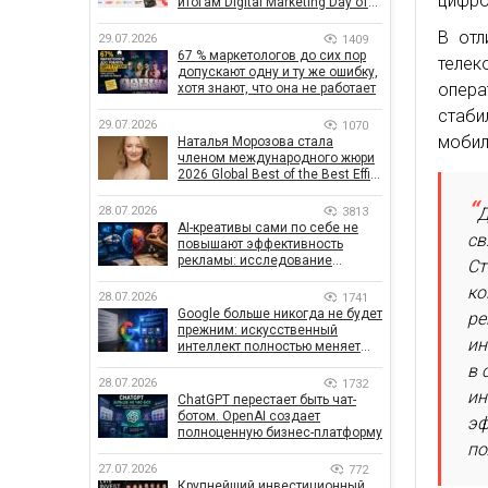
цифро
итогам Digital Marketing Day от
GoIT
В отл
29.07.2026
1409
67 % маркетологов до сих пор
телек
допускают одну и ту же ошибку,
опера
хотя знают, что она не работает
стаб
29.07.2026
1070
мобил
Наталья Морозова стала
членом международного жюри
2026 Global Best of the Best Effie
Awards
28.07.2026
Д
3813
AI-креативы сами по себе не
св
повышают эффективность
рекламы: исследование
Ст
показало, что на самом деле
ко
влияет на эффективность
28.07.2026
1741
кампаний
Google больше никогда не будет
ре
прежним: искусственный
ин
интеллект полностью меняет
правила поиска
в 
28.07.2026
1732
ин
ChatGPT перестает быть чат-
ботом. OpenAI создает
эф
полноценную бизнес-платформу
по
27.07.2026
772
Крупнейший инвестиционный