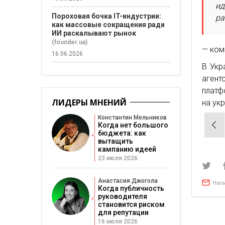
ид
Пороховая бочка IT-индустрии:
ра
как массовые сокращения ради
ИИ раскалывают рынок
(founder.ua)
— ком
16.06.2026
В Укр
агент
платф
ЛИДЕРЫ МНЕНИЙ
на ук
Константин Мельников
Нав
Когда нет большого
бюджета: как
по
вытащить
зап
кампанию идеей
23 июля 2026
Анастасия Джогола
Нап
Когда публичность
руководителя
становится риском
для репутации
16 июля 2026