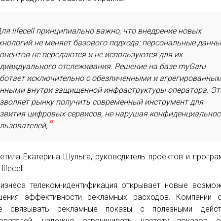
ля lifecell принципиально важно, что внедрение новых
хнологий не меняет базового подхода: персональные данн
онентов не передаются и не используются для их
дивидуального отслеживания. Решение на базе myGaru
ботает исключительно с обезличенными и агрегированны
нными внутри защищенной инфраструктуры оператора. Эт
зволяет рынку получить современный инструмент для
звития цифровых сервисов, не нарушая конфиденциальнос
льзователей,
етила Екатерина Шульга, руководитель проектов и програ
lifecell.
изнеса телеком-идентификация открывает новые возмо
ения эффективности рекламных расходов. Компании с
ее связывать рекламные показы с полезными дейст
зователей, надежно ограничивать частоту показов о