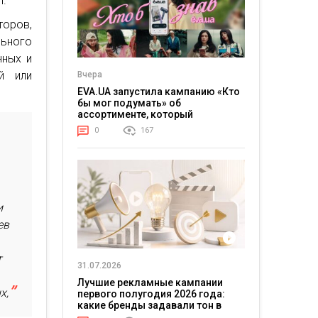
m.
торов,
ьного
нных и
й или
Вчера
EVA.UA запустила кампанию «Кто
бы мог подумать» об
ассортименте, который
покупатели не ожидают увидеть
0
167
на платформе
и
ев
т
31.07.2026
Лучшие рекламные кампании
х,
первого полугодия 2026 года:
какие бренды задавали тон в
отрасли