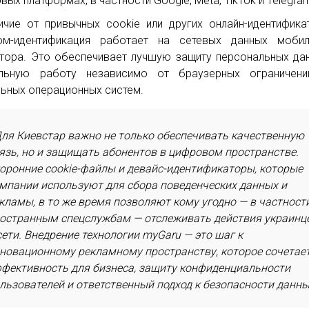
вых платформах, в частности Google, Meta, TikTok и Telegra
ичие от привычных cookie или других онлайн-идентифика
ом-идентификация работает на сетевых данных мобил
тора. Это обеспечивает лучшую защиту персональных да
ильную работу независимо от браузерных ограничени
ьных операционных систем.
ля Киевстар важно не только обеспечивать качественную
язь, но и защищать абонентов в цифровом пространстве.
оронние cookie-файлы и девайс-идентификаторы, которые
мпании используют для сбора поведенческих данных и
кламы, в то же время позволяют кому угодно — в частност
остранным спецслужбам — отслеживать действия украинц
сети. Внедрение технологии myGaru — это шаг к
новационному рекламному пространству, которое сочетае
фективность для бизнеса, защиту конфиденциальности
льзователей и ответственный подход к безопасности данны