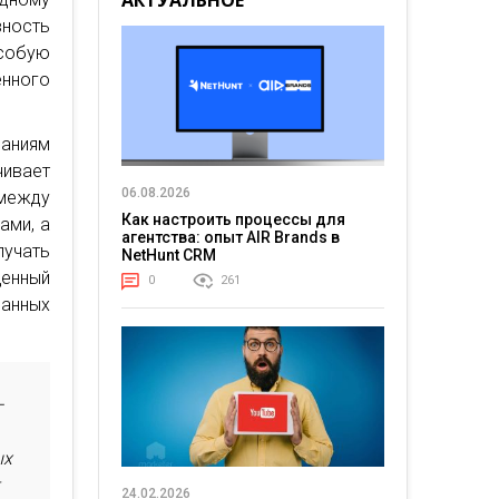
АКТУАЛЬНОЕ
вность
собую
нного
аниям
ивает
06.08.2026
между
Как настроить процессы для
ами, а
агентства: опыт AIR Brands в
учать
NetHunt CRM
енный
0
261
ванных
—
ых
т
24.02.2026