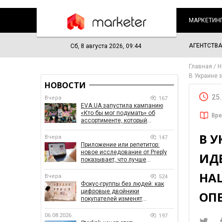
МАРКЕТИН
АГЕНТСТВ
Сб, 8 августа 2026, 09:44
Главная
Н
В Украине 
НОВОСТИ
25
Вчера
167
EVA.UA запустила кампанию
«Кто бы мог подумать» об
Вре
ассортименте, который
покупатели не ожидают увидеть
В 
на платформе
Вчера
147
Приложение или репетитор:
новое исследование от Preply
ИДЕ
показывает, что лучше
помогает заговорить на
НА
иностранном языке
Вчера
524
Фокус-группы без людей: как
цифровые двойники
ОП
покупателей изменят
маркетинговые исследования
06.08.2026
197