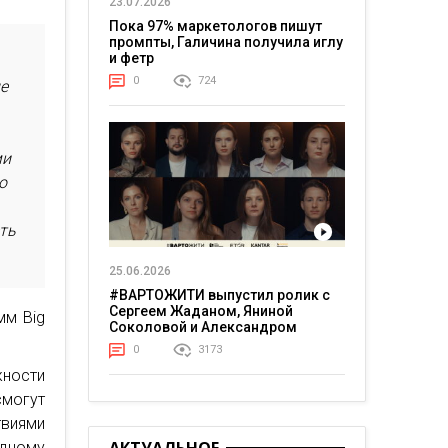
23.07.2026
Пока 97% маркетологов пишут
промпты, Галичина получила иглу
и фетр
0
724
ые
ми
о
ть
25.06.2026
#ВАРТОЖИТИ выпустил ролик с
Сергеем Жаданом, Яниной
мм Big
Соколовой и Александром
Тереном о жизни в постоянном
0
3173
напряжении
жности
могут
виями
дному