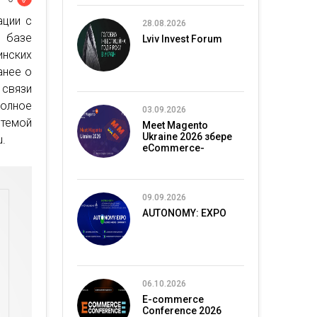
ации с
28.08.2026
 базе
Lviv Invest Forum
нских
анее о
связи
полное
03.09.2026
стемой
Meet Magento
Ukraine 2026 збере
u.
eCommerce-
спільноту в Києві
09.09.2026
AUTONOMY: EXPO
06.10.2026
E-commerce
Conference 2026