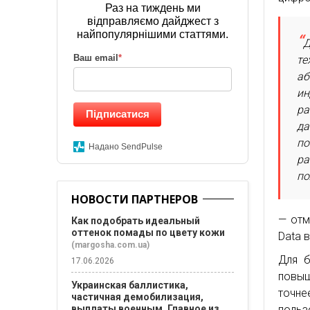
Раз на тиждень ми
відправляємо дайджест з
найпопулярнішими статтями.
Д
Ваш email
*
те
аб
ин
ра
Підписатися
да
по
Надано SendPulse
ра
по
НОВОСТИ ПАРТНЕРОВ
— отм
Как подобрать идеальный
оттенок помады по цвету кожи
Data в 
(margosha.com.ua)
Для б
17.06.2026
повыш
Украинская баллистика,
точн
частичная демобилизация,
выплаты военным. Главное из
поль