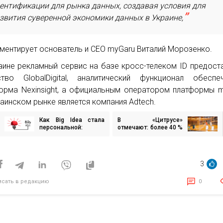
ентификации для рынка данных, создавая условия для
звития суверенной экономики данных в Украине,
ментирует основатель и CEO myGaru Виталий Морозенко.
аине рекламный сервис на базе кросс-телеком ID предост
ство GlobalDigital, аналитический функционал обеспе
орма Nexinsight, а официальным оператором платформы 
раинском рынке является компания Adtech.
Как Big Idea стала
В «Цитрусе»
игация
персональной:
отмечают: более 40 %
почему креатив без
iPhone уже покупают
персонализации
по программе trade-in
исям
больше не работает
3
исать в редакцию
0