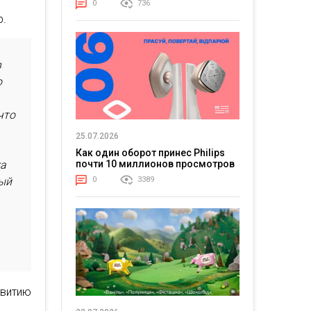
0
736
р.
в
ю
что
25.07.2026
Как один оборот принес Philips
почти 10 миллионов просмотров
ка
0
3389
ный
витию