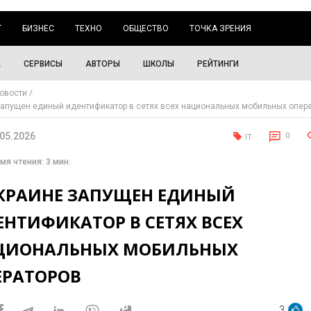
Г
БИЗНЕС
ТЕХНО
ОБЩЕСТВО
ТОЧКА ЗРЕНИЯ
А
СЕРВИСЫ
АВТОРЫ
ШКОЛЫ
РЕЙТИНГИ
овости
запущен единый идентификатор в сетях всех национальных мобильных опер
.05.2026
0
IT
мя чтения: 3 мин.
УКРАИНЕ ЗАПУЩЕН ЕДИНЫЙ
НТИФИКАТОР В СЕТЯХ ВСЕХ
ЦИОНАЛЬНЫХ МОБИЛЬНЫХ
ЕРАТОРОВ
3