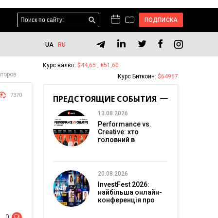
ПОДПИСКА
UA
RU
Курс валют:
$44,65 , €51,60
аторов
Курс Биткоин:
$64967
7370
ПРЕДСТОЯЩИЕ СОБЫТИЯ
13.08.2026
Performance vs.
Creative: хто
головний в
перформанс-
маркетингу?
20.08.2026
InvestFest 2026:
найбільша онлайн-
конференція про
інвестиції
0