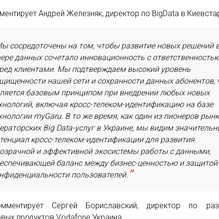
ментирует Андрей Железняк, директор по BigData в Киевста
ы сосредоточены на том, чтобы развитие новых решений 
ере данных сочетало инновационность с ответственность
ред клиентами. Мы подтверждаем высокий уровень
щищенности нашей сети и сохранности данных абонентов, 
ляется базовым принципом при внедрении любых новых
хнологий, включая кросс-телеком-идентификацию на базе
хнологии myGaru. В то же время, как один из пионеров рын
ераторских Big Data-услуг в Украине, мы видим значитель
тенциал кросс-телеком-идентификации для развития
озрачной и эффективной экосистемы работы с данными,
еспечивающей баланс между бизнес-ценностью и защитой
нфиденциальности пользователей.
мментирует Сергей Бориславский, директор по раз
вых продуктов Vodafone Украина.