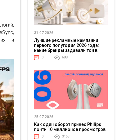
огий,
eSync,
31.07.2026
ния и
Лучшие рекламные кампании
первого полугодия 2026 года:
какие бренды задавали тон в
отрасли
0
688
25.07.2026
Как один оборот принес Philips
почти 10 миллионов просмотров
0
3158