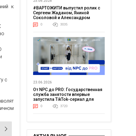
25.06.2026
аний к
#ВАРТОЖИТИ выпустил ролик с
Сергеем Жаданом, Яниной
Соколовой и Александром
Тереном о жизни в постоянном
0
3035
X
напряжении
во
D
и
у с
23.06.2026
От NPC до PRO: Государственная
служба занятости впервые
запустила TikTok-сериал для
волят
молодежи
0
3720
личном