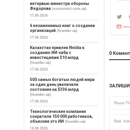
по
интервью министра обороны
зап
Федорова
(economist.com.ua)
17.06.2026
6 незаменимых книг о создании
Нап
организаций
(founder.ua)
17.06.2026
Казахстан привлек Nvidia к
созданию ИИ-хаба с
0
Комент
инвестициями $10 млрд
(founder.ua)
17.06.2026
500 самых богатых людей мира
за один день увеличили
ЗАЛИШИ
состояние на $336 млрд
(founder.ua)
17.06.2026
Технологические компании
сократили 150 000 работников,
объясняя это ИИ
(founder.ua)
16.06.2026