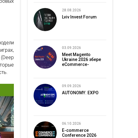
ровых
28.08.2026
Lviv Invest Forum
одели
03.09.2026
играх,
Meet Magento
 (Deep
Ukraine 2026 збере
торые
eCommerce-
спільноту в Києві
сть.
09.09.2026
AUTONOMY: EXPO
06.10.2026
E-commerce
Conference 2026