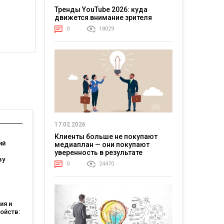
Тренды YouTube 2026: куда
движется внимание зрителя
0
18029
17.02.2026
Клиенты больше не покупают
ий
медиаплан — они покупают
уверенность в результате
ву
0
24470
ебели
вии со
мом
ия и
ойств:
есу