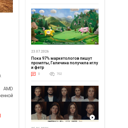
23.07.2026
Пока 97% маркетологов пишут
промпты, Галичина получила иглу
и фетр
0
702
.
т AMD
енной
я