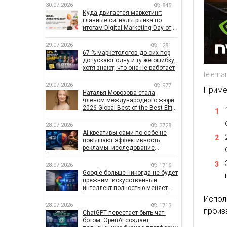
30.07.2026
845
Куда двигается маркетинг:
главные сигналы рынка по
итогам Digital Marketing Day от
GoIT
29.07.2026
1281
67 % маркетологов до сих пор
допускают одну и ту же ошибку,
хотя знают, что она не работает
telemar
29.07.2026
977
Приме
Наталья Морозова стала
членом международного жюри
2026 Global Best of the Best Effie
Awards
28.07.2026
3728
AI-креативы сами по себе не
повышают эффективность
рекламы: исследование
показало, что на самом деле
влияет на эффективность
28.07.2026
1716
кампаний
Google больше никогда не будет
прежним: искусственный
интеллект полностью меняет
правила поиска
Испо
28.07.2026
1713
произ
ChatGPT перестает быть чат-
ботом. OpenAI создает