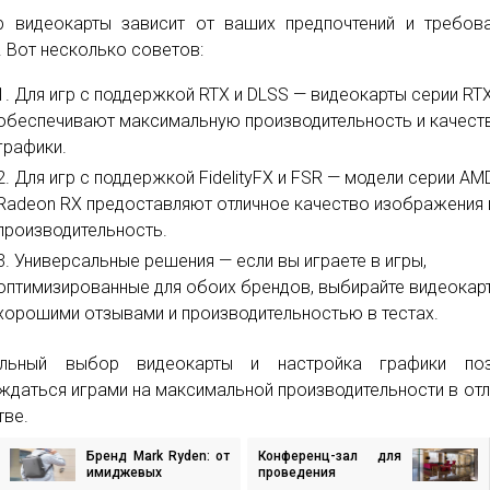
 видеокарты зависит от ваших предпочтений и требов
. Вот несколько советов:
Для игр с поддержкой RTX и DLSS — видеокарты серии RT
обеспечивают максимальную производительность и качест
графики.
Для игр с поддержкой FidelityFX и FSR — модели серии AM
Radeon RX предоставляют отличное качество изображения 
производительность.
Универсальные решения — если вы играете в игры,
оптимизированные для обоих брендов, выбирайте видеокарт
хорошими отзывами и производительностью в тестах.
ильный выбор видеокарты и настройка графики поз
ждаться играми на максимальной производительности в от
тве.
Бренд Mark Ryden: от
Конференц-зал для
игация
имиджевых
проведения
аксессуаров к
мероприятий