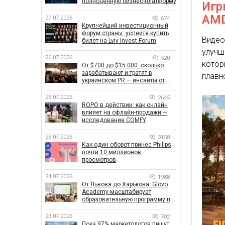
полноценную бизнес-платформу
Игр
AM
27.07.2026
674
Крупнейший инвестиционный
форум страны: успейте купить
Виде
билет на Lviv Invest Forum
улучш
26.07.2026
520
кото
От $700 до $15 000: сколько
зарабатывают и тратят в
плавн
украинском PR — инсайты от
znamy и Women Make Money
25.07.2026
2645
ROPO в действии: как онлайн
влияет на офлайн-продажи —
исследование COMFY
25.07.2026
3158
Как один оборот принес Philips
почти 10 миллионов
просмотров
24.07.2026
1988
От Львова до Харькова: Glovo
Academy масштабирует
образовательную программу по
поддержке украинского
бизнеса
23.07.2026
702
Пока 97% маркетологов пишут