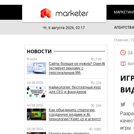
МАРКЕТИН
АГЕНТСТВ
Чт, 6 августа 2026, 02:17
Главная
П
НОВОСТИ
24
Вчера
139
Сайты больше не нужны? OpenAI
Вре
тестирует рекламу с
персональным ИИ-
ИГ
консультантом бренда
04.08.2026
274
ВИД
Наймология: бесплатный курс
для CEO и фаундеров
04.08.2026
239
Как объединить стратегию,
Разра
созданную людьми и AI-
технологии? Кейс izi и агентства
качес
SHOTS
игры 
04.08.2026
3382
Европа вновь отметила