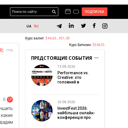
ПОДПИСКА
UA
RU
Курс валют:
$44,60 , €51,45
Курс Биткоин:
$64625
1755
ПРЕДСТОЯЩИЕ СОБЫТИЯ
13.08.2026
Performance vs.
Creative: хто
головний в
перформанс-
маркетингу?
0
20.08.2026
учшить
InvestFest 2026:
найбільша онлайн-
 какие
конференція про
 дадим
інвестиції