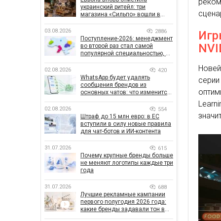
реко
украинский ритейл: три
сцена
магазина «Сильпо» вошли в
рейтинг лучших супермаркетов
03.08.2026
2886
Игр
Поступление-2026: менеджмент
NVI
во второй раз стал самой
популярной специальностью, а
количество заявлений —
Нове
рекордным за последние 5 лет
02.08.2026
420
WhatsApp будет удалять
серии
сообщения брендов из
оптим
основных чатов: что изменится
для бизнеса
Learn
02.08.2026
554
значи
Штраф до 15 млн евро: в ЕС
вступили в силу новые правила
для чат-ботов и ИИ-контента
31.07.2026
615
Почему крупные бренды больше
не меняют логотипы каждые три
года
31.07.2026
688
Лучшие рекламные кампании
первого полугодия 2026 года:
какие бренды задавали тон в
отрасли