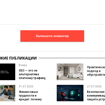
Залишити коментар
ЖИЕ ПУБЛИКАЦИИ
Вчера
Практическ
SEO — это не
подход к
альтернатива
обустройст
платному трафику,
спальни:
а страховка на
выбираем
случай его
комплект м
31.07.2026
27.07.2026
подорожания
в соответст
Финансовые
Безопасная
своим рит
трудности и
коммуникац
жизни
кредит: почему
защита устр
важно
зачем бизн