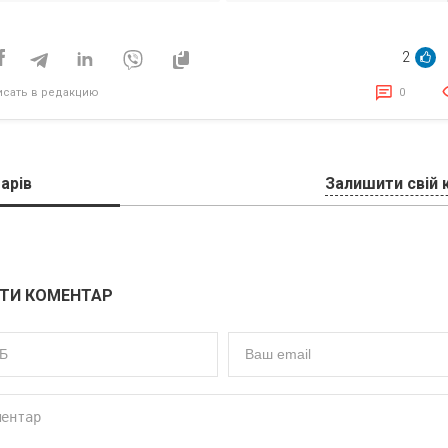
источнику заработка
исям
2
исать в редакцию
0
арів
Залишити свій 
ТИ КОМЕНТАР