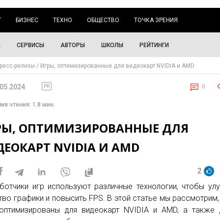
Г
БИЗНЕС
ТЕХНО
ОБЩЕСТВО
ТОЧКА ЗРЕНИЯ
А
СЕРВИСЫ
АВТОРЫ
ШКОЛЫ
РЕЙТИНГИ
ресс-релизы
Игры, оптимизированные для видеокарт NVIDIA и AMD
.05.2024
PR
0
мя чтения: 1.8 мин.
РЫ, ОПТИМИЗИРОВАННЫЕ ДЛЯ
ЕОКАРТ NVIDIA И AMD
2
ботчики игр используют различные технологии, чтобы ул
тво графики и повысить FPS. В этой статье мы рассмотрим,
оптимизированы для видеокарт NVIDIA и AMD, а также