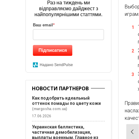
Раз на тиждень ми
Выбор
відправляємо дайджест з
играм
найпопулярнішими статтями.
Ваш email
*
Підписатися
Надано SendPulse
НОВОСТИ ПАРТНЕРОВ
Как подобрать идеальный
Прав
оттенок помады по цвету кожи
(margosha.com.ua)
насла
17.06.2026
качес
Украинская баллистика,
Нав
частичная демобилизация,
выплаты военным. Главное из