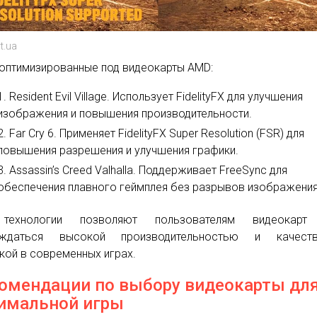
t.ua
 оптимизированные под видеокарты AMD:
Resident Evil Village. Использует FidelityFX для улучшения
изображения и повышения производительности.
Far Cry 6. Применяет FidelityFX Super Resolution (FSR) для
повышения разрешения и улучшения графики.
Assassin’s Creed Valhalla. Поддерживает FreeSync для
обеспечения плавного геймплея без разрывов изображения
технологии позволяют пользователям видеокар
аждаться высокой производительностью и качеств
кой в современных играх.
омендации по выбору видеокарты дл
имальной игры