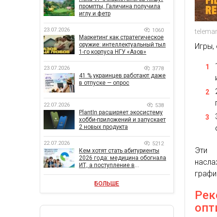
промпты, Галичина получила
иглу и фетр
23.07.2026
1060
telemar
Маркетинг как стратегическое
оружие: интеллектуальный тыл
Игры,
1-го корпуса НГУ «Азов»
23.07.2026
3778
41 % украинцев работают даже
в отпуске — опрос
22.07.2026
538
PlantIn расширяет экосистему
хобби-приложений и запускает
2 новых продукта
22.07.2026
5212
Эти 
Кем хотят стать абитуриенты
2026 года: медицина обогнала
насл
ИТ, а поступление в
графи
государственный вуз остается
главной целью
БОЛЬШЕ
Рек
опт