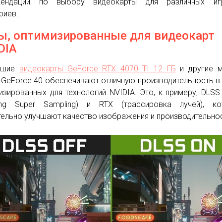
мендации по выбору видеокарты для различных иг
риев.
ы, оптимизированные для видеокарт
DIA
йшие
видеокарты GeForce RTX 4070 TI 12 ГБ
и другие м
 GeForce 40 обеспечивают отличную производительность в 
изированных для технологий NVIDIA. Это, к примеру, DLSS
ing Super Sampling) и RTX (трассировка лучей), ко
тельно улучшают качество изображения и производительно