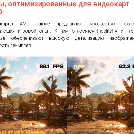
ы, оптимизированные для видеокарт
D
окарты AMD также предлагают множество технол
ающих игровой опыт. К ним относятся FidelityFX и Fre
рые обеспечивают высокую детализацию изображе
ость геймплея.