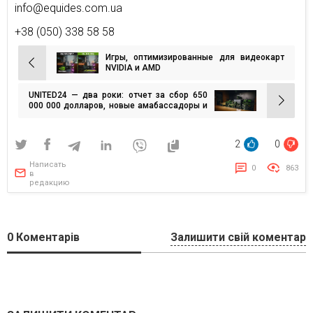
info@equides.com.ua
+38 (050) 338 58 58
Игры, оптимизированные для видеокарт
Навигация
NVIDIA и AMD
по
UNITED24 — два роки: отчет за сбор 650
записям
000 000 долларов, новые амабассадоры и
первый сбор на роботов
2
0
Написать
0
863
в
редакцию
0
Коментарів
Залишити свій коментар