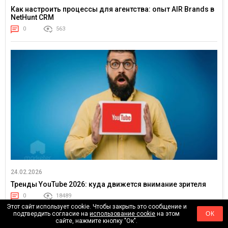
Как настроить процессы для агентства: опыт AIR Brands в
NetHunt CRM
0
563
24.02.2026
Тренды YouTube 2026: куда движется внимание зрителя
0
18489
Этот сайт использует cookie. Чтобы закрыть это сообщение и
подтвердить согласие на
использование cookie
на этом
ОК
сайте, нажмите кнопку "Ок".