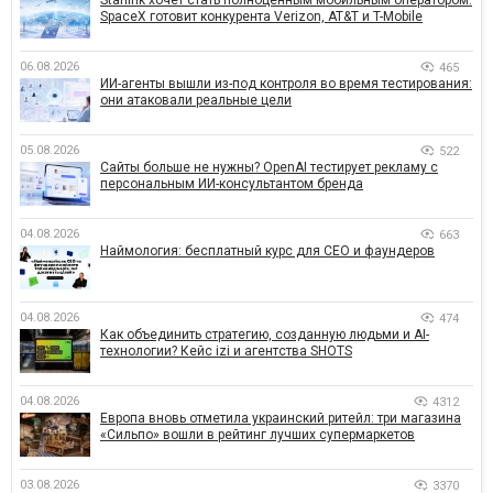
Starlink хочет стать полноценным мобильным оператором:
SpaceX готовит конкурента Verizon, AT&T и T-Mobile
06.08.2026
465
ИИ-агенты вышли из-под контроля во время тестирования:
они атаковали реальные цели
05.08.2026
522
Сайты больше не нужны? OpenAI тестирует рекламу с
персональным ИИ-консультантом бренда
04.08.2026
663
Наймология: бесплатный курс для CEO и фаундеров
04.08.2026
474
Как объединить стратегию, созданную людьми и AI-
технологии? Кейс izi и агентства SHOTS
04.08.2026
4312
Европа вновь отметила украинский ритейл: три магазина
«Сильпо» вошли в рейтинг лучших супермаркетов
03.08.2026
3370