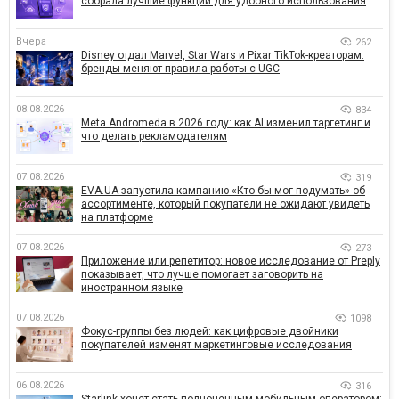
собрала лучшие функции для удобного использования
Вчера
262
Disney отдал Marvel, Star Wars и Pixar TikTok-креаторам:
бренды меняют правила работы с UGC
08.08.2026
834
Meta Andromeda в 2026 году: как AI изменил таргетинг и
что делать рекламодателям
07.08.2026
319
EVA.UA запустила кампанию «Кто бы мог подумать» об
ассортименте, который покупатели не ожидают увидеть
на платформе
07.08.2026
273
Приложение или репетитор: новое исследование от Preply
показывает, что лучше помогает заговорить на
иностранном языке
07.08.2026
1098
Фокус-группы без людей: как цифровые двойники
покупателей изменят маркетинговые исследования
06.08.2026
316