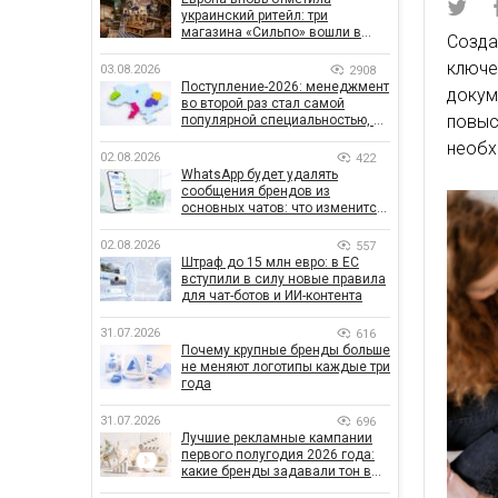
украинский ритейл: три
магазина «Сильпо» вошли в
Созд
рейтинг лучших супермаркетов
ключе
03.08.2026
2908
Поступление-2026: менеджмент
докум
во второй раз стал самой
повы
популярной специальностью, а
количество заявлений —
необх
рекордным за последние 5 лет
02.08.2026
422
WhatsApp будет удалять
сообщения брендов из
основных чатов: что изменится
для бизнеса
02.08.2026
557
Штраф до 15 млн евро: в ЕС
вступили в силу новые правила
для чат-ботов и ИИ-контента
31.07.2026
616
Почему крупные бренды больше
не меняют логотипы каждые три
года
31.07.2026
696
Лучшие рекламные кампании
первого полугодия 2026 года:
какие бренды задавали тон в
отрасли