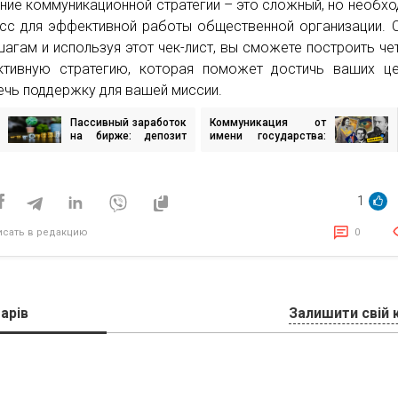
ние коммуникационной стратегии – это сложный, но необх
сс для эффективной работы общественной организации. 
шагам и используя этот чек-лист, вы сможете построить че
тивную стратегию, которая поможет достичь ваших це
ечь поддержку для вашей миссии.
Пассивный заработок
Коммуникация от
игация
на бирже: депозит
имени государства:
криптовалют
как linza agency
создала серию
исям
роликов для
официального
1
аккаунта Украины
исать в редакцию
0
арів
Залишити свій 