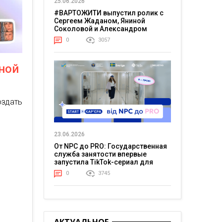
25.06.2026
#ВАРТОЖИТИ выпустил ролик с
Сергеем Жаданом, Яниной
Соколовой и Александром
Тереном о жизни в постоянном
0
3057
напряжении
ной
оздать
23.06.2026
От NPC до PRO: Государственная
служба занятости впервые
запустила TikTok-сериал для
молодежи
0
3745