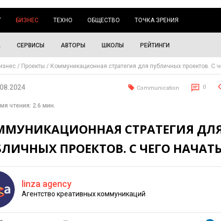
Г
БИЗНЕС
ТЕХНО
ОБЩЕСТВО
ТОЧКА ЗРЕНИЯ
А
СЕРВИСЫ
АВТОРЫ
ШКОЛЫ
РЕЙТИНГИ
изнес
Проекты
Коммуникационная стратегия для публичных проектов. С ч
.08.2024
0
Communication
мя чтения: 2.6 мин.
ММУНИКАЦИОННАЯ СТРАТЕГИЯ ДЛ
ЛИЧНЫХ ПРОЕКТОВ. С ЧЕГО НАЧАТЬ
linza agency
Агентство креативных коммуникаций