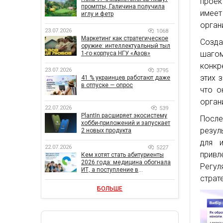
проек
промпты, Галичина получила
имеет
иглу и фетр
орган
23.07.2026
1068
Маркетинг как стратегическое
Созда
оружие: интеллектуальный тыл
шаго
1-го корпуса НГУ «Азов»
конкр
23.07.2026
3795
этих 
41 % украинцев работают даже
в отпуске — опрос
что о
орган
22.07.2026
539
PlantIn расширяет экосистему
Посл
хобби-приложений и запускает
резул
2 новых продукта
для 
22.07.2026
5227
привл
Кем хотят стать абитуриенты
2026 года: медицина обогнала
Регул
ИТ, а поступление в
государственный вуз остается
страт
главной целью
БОЛЬШЕ