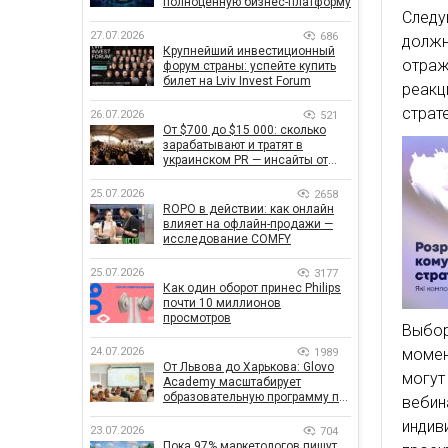
полноценную бизнес-платформу
Следу
27.07.2026
686
должн
Крупнейший инвестиционный
отраж
форум страны: успейте купить
билет на Lviv Invest Forum
реакц
страт
26.07.2026
521
От $700 до $15 000: сколько
зарабатывают и тратят в
украинском PR — инсайты от
znamy и Women Make Money
25.07.2026
2658
ROPO в действии: как онлайн
влияет на офлайн-продажи —
исследование COMFY
25.07.2026
3177
Как один оборот принес Philips
почти 10 миллионов
просмотров
Выбо
24.07.2026
моме
1989
От Львова до Харькова: Glovo
могут
Academy масштабирует
образовательную программу по
веби
поддержке украинского
индив
бизнеса
23.07.2026
704
Пока 97% маркетологов пишут