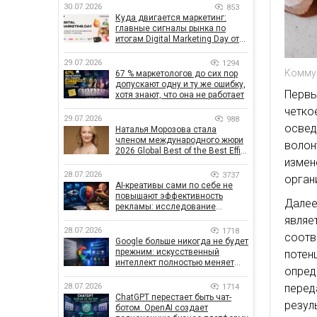
30.07.2026
853
Куда двигается маркетинг:
главные сигналы рынка по
итогам Digital Marketing Day от
GoIT
29.07.2026
1294
Коммун
67 % маркетологов до сих пор
допускают одну и ту же ошибку,
Первы
хотя знают, что она не работает
четко
29.07.2026
988
осве
Наталья Морозова стала
членом международного жюри
воло
2026 Global Best of the Best Effie
измен
Awards
28.07.2026
3737
орган
AI-креативы сами по себе не
повышают эффективность
Далее
рекламы: исследование
показало, что на самом деле
являе
влияет на эффективность
28.07.2026
1718
соот
кампаний
Google больше никогда не будет
прежним: искусственный
потен
интеллект полностью меняет
опред
правила поиска
пере
28.07.2026
1714
ChatGPT перестает быть чат-
резул
ботом. OpenAI создает