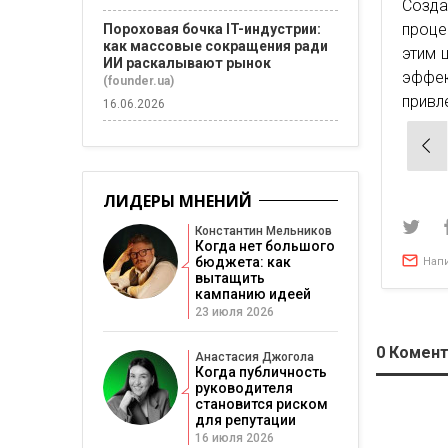
Созда
проце
Пороховая бочка IT-индустрии:
как массовые сокращения ради
этим 
ИИ раскалывают рынок
эффек
(founder.ua)
привл
16.06.2026
Нав
по
зап
ЛИДЕРЫ МНЕНИЙ
Константин Мельников
Когда нет большого
бюджета: как
Нап
вытащить
кампанию идеей
23 июля 2026
0
Комент
Анастасия Джогола
Когда публичность
руководителя
становится риском
для репутации
16 июля 2026