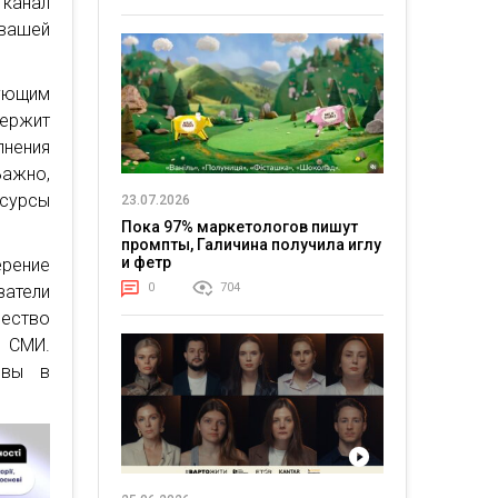
канал
вашей
дующим
ержит
лнения
Важно,
есурсы
23.07.2026
Пока 97% маркетологов пишут
промпты, Галичина получила иглу
и фетр
рение
0
704
затели
ество
в СМИ.
ивы в