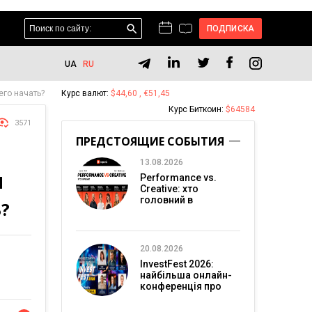
ПОДПИСКА
UA
RU
его начать?
Курс валют:
$44,60 , €51,45
Курс Биткоин:
$64584
3571
ПРЕДСТОЯЩИЕ СОБЫТИЯ
13.08.2026
Я
Performance vs.
Creative: хто
головний в
?
перформанс-
маркетингу?
20.08.2026
InvestFest 2026:
найбільша онлайн-
конференція про
інвестиції