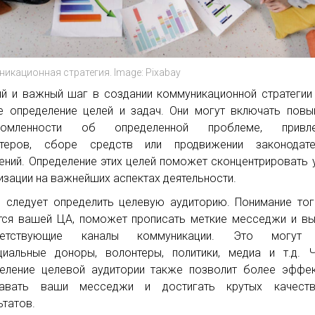
икационная стратегия. Image: Pixabay
й и важный шаг в создании коммуникационной стратегии
е определение целей и задач. Они могут включать пов
домленности об определенной проблеме, привле
нтеров, сборе средств или продвижении законодате
ений. Определение этих целей поможет сконцентрировать 
изации на важнейших аспектах деятельности.
 следует определить целевую аудиторию. Понимание тог
тся вашей ЦА, поможет прописать меткие месседжи и в
ветствующие каналы коммуникации. Это могут
циальные доноры, волонтеры, политики, медиа и т.д. 
еление целевой аудитории также позволит более эффе
давать ваши месседжи и достигать крутых качеств
ьтатов.