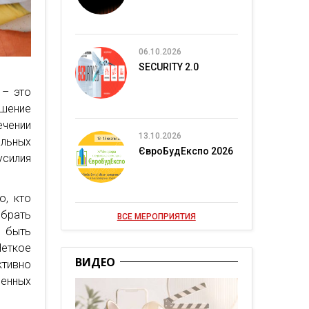
06.10.2026
SECURITY 2.0
 – это
ышение
чении
13.10.2026
льных
ЄвроБудЕкспо 2026
усилия
о, кто
ыбрать
ВСЕ МЕРОПРИЯТИЯ
 быть
Четкое
ВИДЕО
ктивно
енных