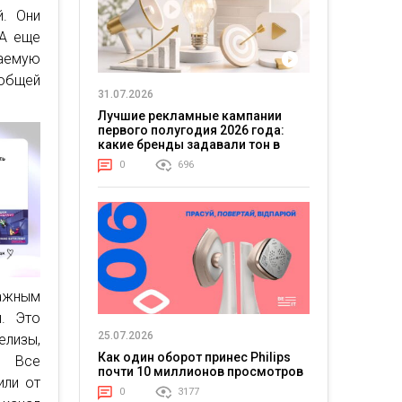
. Они
 А еще
аемую
 общей
31.07.2026
Лучшие рекламные кампании
первого полугодия 2026 года:
какие бренды задавали тон в
отрасли
0
696
ажным
. Это
25.07.2026
лизы,
Как один оборот принес Philips
. Все
почти 10 миллионов просмотров
или от
0
3177