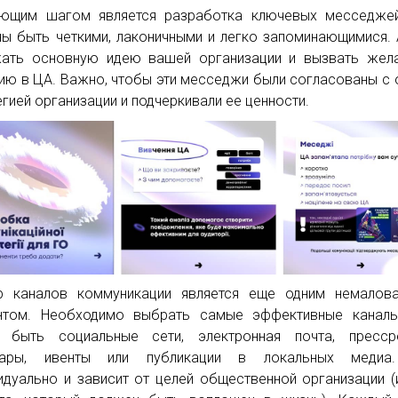
ющим шагом является разработка ключевых месседжей
ы быть четкими, лаконичными и легко запоминающимися.
ать основную идею вашей организации и вызвать жел
ию в ЦА. Важно, чтобы эти месседжи были согласованы с
егией организации и подчеркивали ее ценности.
р каналов коммуникации является еще одним немалов
нтом. Необходимо выбрать самые эффективные каналы
 быть социальные сети, электронная почта, прессре
нары, ивенты или публикации в локальных медиа
идуально и зависит от целей общественной организации (