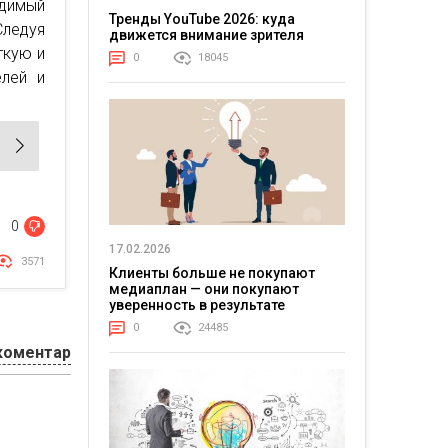
одимый
Тренды YouTube 2026: куда
Следуя
движется внимание зрителя
ткую и
0
18045
лей и
0
17.02.2026
3571
Клиенты больше не покупают
медиаплан — они покупают
уверенность в результате
0
24485
коментар