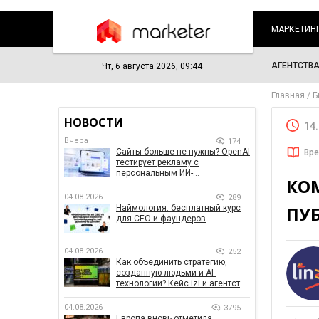
МАРКЕТИН
АГЕНТСТВ
Чт, 6 августа 2026, 09:44
Главная
Б
НОВОСТИ
14
Вчера
174
Сайты больше не нужны? OpenAI
Вре
тестирует рекламу с
персональным ИИ-
КО
консультантом бренда
04.08.2026
289
ПУБ
Наймология: бесплатный курс
для CEO и фаундеров
04.08.2026
252
Как объединить стратегию,
созданную людьми и AI-
технологии? Кейс izi и агентства
SHOTS
04.08.2026
3795
Европа вновь отметила