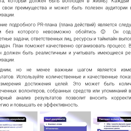
та, который должен быть воплощен в жизнь). Каждый 
 свои преимущества и может быть полезен аудитории 
изации.
ние подробного PR-плана (плана действий) является сле
м без которого невозможно обойтись 🙂 Он сод
етные задачи, ответственных лиц, ресурсы и таймлайн выпо
задач. План поможет качественно организовать процесс. 
н должен быть реалистичным и учитывать имеющиеся р
изации.
едним, но не менее важным шагом является изме
ьтатов. Используйте количественные и качественные пока
измерения достижения целей. Это может быть колич
еченных волонтеров, собранных средств или упоминаний 
ярный анализ результатов позволит вносить коррект
егию и повышать ее эффективность.