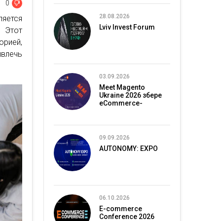
0
28.08.2026
яется
Lviv Invest Forum
. Этот
орией,
влечь
03.09.2026
Meet Magento
Ukraine 2026 збере
eCommerce-
спільноту в Києві
09.09.2026
AUTONOMY: EXPO
06.10.2026
E-commerce
Conference 2026