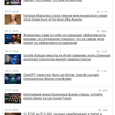
ошибку, хотя знают, что она не работает
29.07.2026
1119
Наталья Морозова стала членом международного жюри
2026 Global Best of the Best Effie Awards
28.07.2026
3863
AI-креативы сами по себе не повышают эффективность
рекламы: исследование показало, что на самом деле
влияет на эффективность кампаний
28.07.2026
1753
Google больше никогда не будет прежним: искусственный
интеллект полностью меняет правила поиска
28.07.2026
1745
ChatGPT перестает быть чат-ботом. OpenAI создает
полноценную бизнес-платформу
27.07.2026
835
Крупнейший инвестиционный форум страны: успейте
купить билет на Lviv Invest Forum
26.07.2026
548
От $700 до $15 000: сколько зарабатывают и тратят в