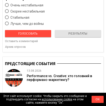
Очень нестабильная
Скорее нестабильная
Cтабильная
Лучше, чем до войны
ГОЛОСОВАТЬ
РЕЗУЛЬТАТЫ
Оставить комментарий
Архив опросов
ПРЕДСТОЯЩИЕ СОБЫТИЯ
13.08.2026
Performance vs. Creative: хто головний в
перформанс-маркетингу?
Этот сайт использует cookie. Чтобы закрыть это сообщение и
подтвердить согласие на
использование cookie
на этом
ОК
20.08.2026
сайте, нажмите кнопку "Ок".
InvestFest 2026: найбільша онлайн-