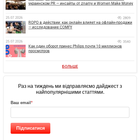
украинском PR — инсайты от znamy и Women Make Money
25.07.2026
2809
ROPO в действии: как онлайн влияет на офлайн-продажи
— исследование COMFY
25.07.2026
3540
Как один оборот принес Philips почти 10 миллионов
просмотров
БОЛЬШЕ
Раз на тиждень ми відправляємо дайджест з
найпопулярнішими статтями.
Ваш email
*
Підписатися