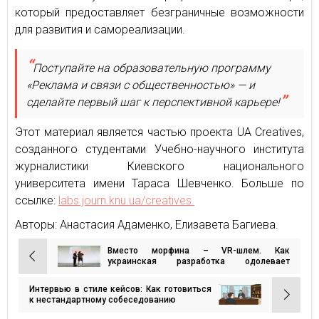
который предоставляет безграничные возможности
для развития и самореализации.
Поступайте на образовательную программу
«Реклама и связи с общественностью» — и
сделайте первый шаг к перспективной карьере!
Этот материал является частью проекта UA Creatives,
созданного студентами Учебно-научного института
журналистики Киевского национального
университета имени Тараса Шевченко. Больше по
ссылке:
labs.journ.knu.ua/creatives.
Авторы: Анастасия Адаменко, Елизавета Багиева.
Вместо морфина – VR-шлем. Как
Навигация
украинская разработка одолевает
фантомную боль после ампутаций
по
Интервью в стиле кейсов: Как готовиться
записям
к нестандартному собеседованию