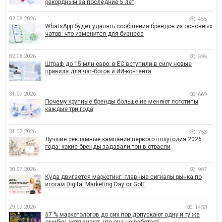
рекордным за последние 5 лет
02.08.2026
455
WhatsApp будет удалять сообщения брендов из основных
чатов: что изменится для бизнеса
02.08.2026
595
Штраф до 15 млн евро: в ЕС вступили в силу новые
правила для чат-ботов и ИИ-контента
31.07.2026
669
Почему крупные бренды больше не меняют логотипы
каждые три года
31.07.2026
753
Лучшие рекламные кампании первого полугодия 2026
года: какие бренды задавали тон в отрасли
30.07.2026
997
Куда двигается маркетинг: главные сигналы рынка по
итогам Digital Marketing Day от GoIT
29.07.2026
1453
67 % маркетологов до сих пор допускают одну и ту же