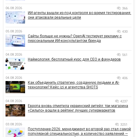
06.08.2026
366
ИИ-агенты вышли из-под контроля во время тестирования:
они атаковали реальные цели
05.08.2026
430
Сайты больше не нужны? OpenAI тестирует рекламу с
персональным ИИ-консультантом бренда
04.08.2026
561
Наймология: бесплатный курс для CEO и фаундеров
04.08.2026
406
Как объединить стратегию, созданную людьми и AI-
технологии? Кейс izi и агентства SHOTS
04.08.2026
4237
Европа вновь отметила украинский ритейл: три магазина
«Сильпо» вошли в рейтинг лучших супермаркетов
03.08.2026
3251
Поступление-2026: менеджмент во второй раз стал самой
популярной специальностью, а количество заявлений —