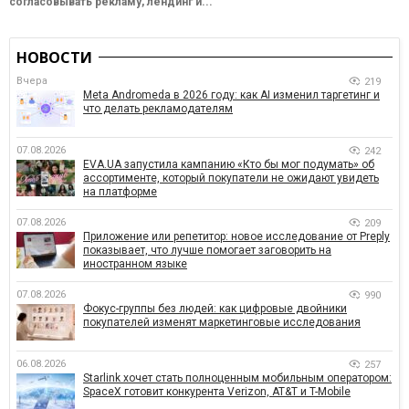
согласовывать рекламу, лендинг и...
НОВОСТИ
Вчера
219
Meta Andromeda в 2026 году: как AI изменил таргетинг и
что делать рекламодателям
07.08.2026
242
EVA.UA запустила кампанию «Кто бы мог подумать» об
ассортименте, который покупатели не ожидают увидеть
на платформе
07.08.2026
209
Приложение или репетитор: новое исследование от Preply
показывает, что лучше помогает заговорить на
иностранном языке
07.08.2026
990
Фокус-группы без людей: как цифровые двойники
покупателей изменят маркетинговые исследования
06.08.2026
257
Starlink хочет стать полноценным мобильным оператором:
SpaceX готовит конкурента Verizon, AT&T и T-Mobile