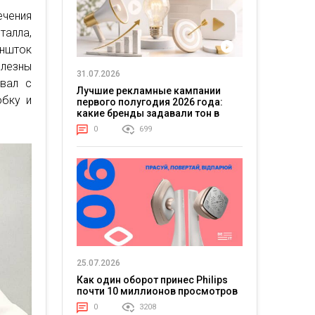
чения
алла,
еншток
олезны
31.07.2026
овал с
Лучшие рекламные кампании
обку и
первого полугодия 2026 года:
какие бренды задавали тон в
отрасли
0
699
25.07.2026
Как один оборот принес Philips
почти 10 миллионов просмотров
0
3208