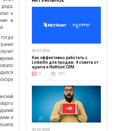
АКТУАЛЬНОЕ
деда,
ылал к
ние в
й.
 тогда
ранил
лучит
06.07.2026
Как эффективно работать с
 время
LinkedIn для продаж: 4 совета от
вовало
agama и NetHunt CRM
дился
0
3971
скоре
анский
Марго
ндалий
алии и
решила
24.02.2026