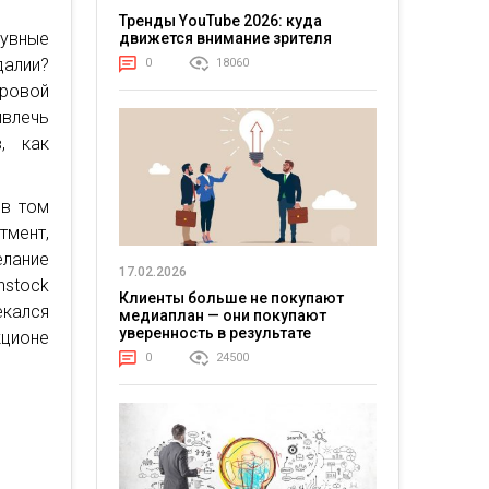
Тренды YouTube 2026: куда
бувные
движется внимание зрителя
далии?
0
18060
оровой
ивлечь
, как
 в том
тмент,
лание
17.02.2026
nstock
Клиенты больше не покупают
кался
медиаплан — они покупают
уверенность в результате
кционе
0
24500