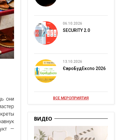
06.10.2026
SECURITY 2.0
13.10.2026
ЄвроБудЕкспо 2026
дь они
ВСЕ МЕРОПРИЯТИЯ
астер
креты
ВИДЕО
равнук
укт —