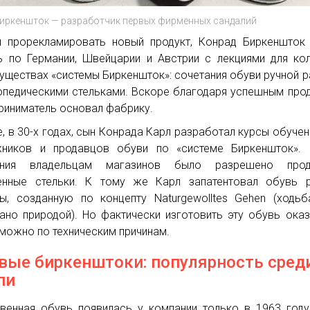
иркеншток — разработчик первых фирменных сандалий
 прорекламировать новый продукт, Конрад Биркеншток
ь по Германии, Швейцарии и Австрии с лекциями для ко
уществах «системы Биркеншток»: сочетания обуви ручной 
опедическими стельками. Вскоре благодаря успешным пр
риниматель основал фабрику.
, в 30-х годах, сын Конрада Карл разработал курсы обучен
ников и продавцов обуви по «системе Биркеншток». 
ения владельцам магазинов было разрешено прод
нные стельки. К тому же Карл запатентовал обувь р
ы, созданную по концепту Naturgewolltes Gehen (ходьб
ано природой). Но фактически изготовить эту обувь ока
можно по техническим причинам.
вые биркенштоки: популярность сред
пи
венная обувь появилась у компании только в 1963 году