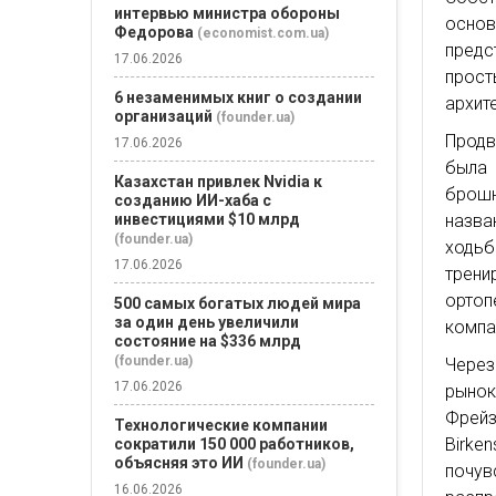
интервью министра обороны
основ
Федорова
(economist.com.ua)
предс
17.06.2026
прост
6 незаменимых книг о создании
архит
организаций
(founder.ua)
Продв
17.06.2026
была
Казахстан привлек Nvidia к
брошю
созданию ИИ-хаба с
назва
инвестициями $10 млрд
(founder.ua)
ходьб
17.06.2026
трени
ортоп
500 самых богатых людей мира
за один день увеличили
компа
состояние на $336 млрд
(founder.ua)
Через
17.06.2026
рынок
Фрейз
Технологические компании
Birke
сократили 150 000 работников,
объясняя это ИИ
(founder.ua)
почув
16.06.2026