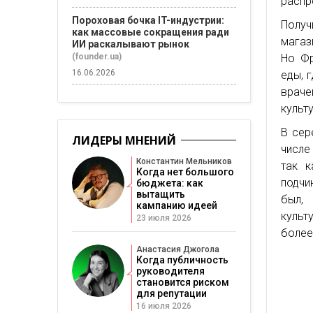
распр
Пороховая бочка IT-индустрии:
Получ
как массовые сокращения ради
магаз
ИИ раскалывают рынок
Но Фр
(founder.ua)
16.06.2026
еды, 
враче
культ
В сер
ЛИДЕРЫ МНЕНИЙ
числе
Константин Мельников
так к
Когда нет большого
подчи
бюджета: как
вытащить
был, 
кампанию идеей
культ
23 июля 2026
более
Анастасия Джогола
Когда публичность
руководителя
становится риском
для репутации
16 июля 2026