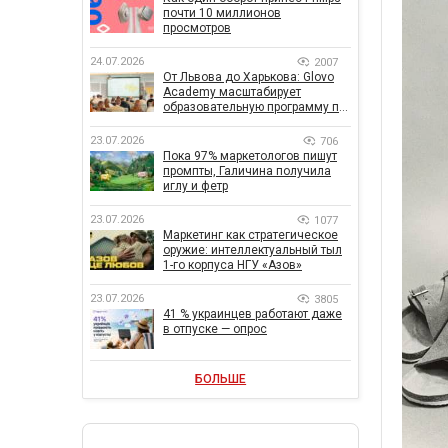
почти 10 миллионов
просмотров
24.07.2026
2007
От Львова до Харькова: Glovo
Academy масштабирует
образовательную программу по
поддержке украинского
бизнеса
23.07.2026
706
Пока 97% маркетологов пишут
промпты, Галичина получила
иглу и фетр
23.07.2026
1077
Маркетинг как стратегическое
оружие: интеллектуальный тыл
1-го корпуса НГУ «Азов»
23.07.2026
3805
41 % украинцев работают даже
в отпуске — опрос
БОЛЬШЕ