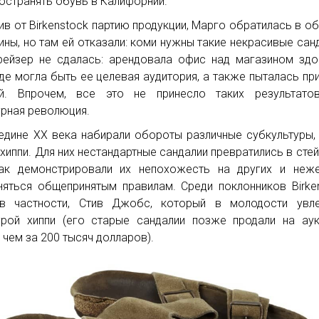
остранять обувь в Калифорнии.
ив от Birkenstock партию продукции, Марго обратилась в о
ины, но там ей отказали: коми нужны такие некрасивые сан
ейзер не сдалась: арендовала офис над магазином зд
где могла быть ее целевая аудитория, а также пыталась пр
й. Впрочем, все это не принесло таких результатов
урная революция.
едине XX века набирали обороты различные субкультуры,
 хиппи. Для них нестандартные сандалии превратились в стей
ак демонстрировали их непохожесть на других и неже
няться общепринятым правилам. Среди поклонников Birke
в частности, Стив Джобс, который в молодости увле
урой хиппи (его старые сандалии позже продали на ау
 чем за 200 тысяч долларов).