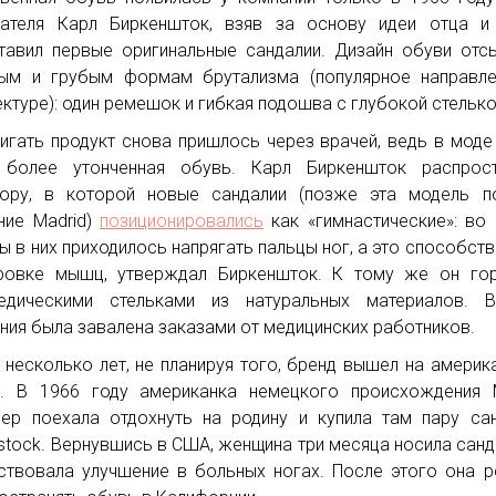
ателя Карл Биркеншток, взяв за основу идеи отца и 
тавил первые оригинальные сандалии. Дизайн обуви отс
ым и грубым формам брутализма (популярное направле
ектуре): один ремешок и гибкая подошва с глубокой стелько
игать продукт снова пришлось через врачей, ведь в моде
 более утонченная обувь. Карл Биркеншток распрост
ру, в которой новые сандалии (позже эта модель по
ние Madrid)
позиционировались
как «гимнастические»: во
ы в них приходилось напрягать пальцы ног, а это способст
ровке мышц, утверждал Биркеншток. К тому же он гор
едическими стельками из натуральных материалов. В
ния была завалена заказами от медицинских работников.
 несколько лет, не планируя того, бренд вышел на америк
. В 1966 году американка немецкого происхождения 
ер поехала отдохнуть на родину и купила там пару са
nstock. Вернувшись в США, женщина три месяца носила санд
ствовала улучшение в больных ногах. После этого она 