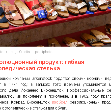
tock. Image Credits: depositphotos
олюционный продукт: гибкая
опедическая стелька
ецкой компании Birkenstock гордятся своими корнями, ве
т в 1774 год: в записях того времени упоминается м
ого дела Йоханнес Биркеншток. Профессиональные се
авались из поколения в поколение, и в 1902 году прап
ннеса Конрад Биркеншток
изобрел
революционный прод
е ортопедические стельки для обуви.