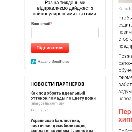
Раз на тиждень ми
відправляємо дайджест з
Карл Б
найпопулярнішими статтями.
Чтобы
Ваш email
*
ездит
преим
с орт
предп
Підписатися
Позже
Надано SendPulse
сапож
обуч
фирме
НОВОСТИ ПАРТНЕРОВ
работ
задум
Как подобрать идеальный
невоз
оттенок помады по цвету кожи
(margosha.com.ua)
Пер
17.06.2026
хип
Украинская баллистика,
частичная демобилизация,
выплаты военным. Главное из
Собст