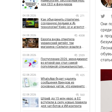
Наймология: бесплатный курс
для CEO и фаундеров
04.08.2026
271
Как объединить стратегию,
созданную людьми и AI-
Они п
технологии? Кейс izi и агентства
среди
SHOTS
а про
04.08.2026
4008
Европа вновь отметила
безум
украинский ритейл: три
магазина «Сильпо» вошли в
Леона
рейтинг лучших супермаркетов
обувь
03.08.2026
2939
Поступление-2026: менеджмент
стать
во второй раз стал самой
популярной специальностью, а
количество заявлений —
рекордным за последние 5 лет
02.08.2026
425
WhatsApp будет удалять
сообщения брендов из
основных чатов: что изменится
для бизнеса
02.08.2026
560
Штраф до 15 млн евро: в ЕС
вступили в силу новые правила
для чат-ботов и ИИ-контента