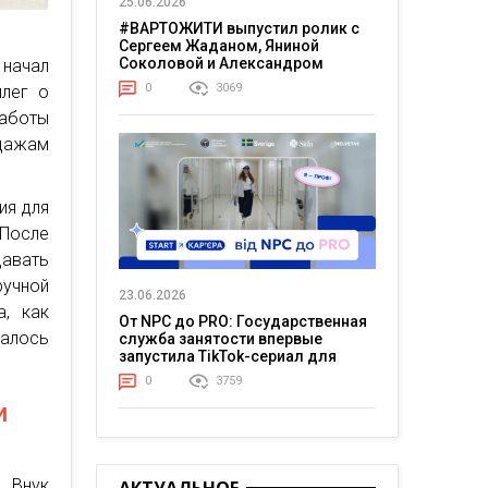
25.06.2026
#ВАРТОЖИТИ выпустил ролик с
Сергеем Жаданом, Яниной
Соколовой и Александром
 начал
Тереном о жизни в постоянном
0
3069
ллег о
напряжении
работы
одажам
ия для
После
авать
учной
23.06.2026
а, как
От NPC до PRO: Государственная
залось
служба занятости впервые
запустила TikTok-сериал для
молодежи
0
3759
и
. Внук