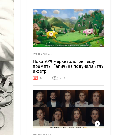
23.07.2026
Пока 97% маркетологов пишут
промпты, Галичина получила иглу
и фетр
0
706