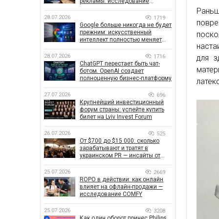
рекламы: исследование
показало, что на самом деле
Рань
влияет на эффективность
28.07.2026
1719
повре
кампаний
Google больше никогда не будет
прежним: искусственный
поско
интеллект полностью меняет
наста
правила поиска
28.07.2026
1716
для з
ChatGPT перестает быть чат-
матер
ботом. OpenAI создает
полноценную бизнес-платформу
латекс
27.07.2026
696
Крупнейший инвестиционный
форум страны: успейте купить
билет на Lviv Invest Forum
26.07.2026
525
От $700 до $15 000: сколько
зарабатывают и тратят в
украинском PR — инсайты от
znamy и Women Make Money
25.07.2026
2669
ROPO в действии: как онлайн
влияет на офлайн-продажи —
исследование COMFY
25.07.2026
3208
Как один оборот принес Philips