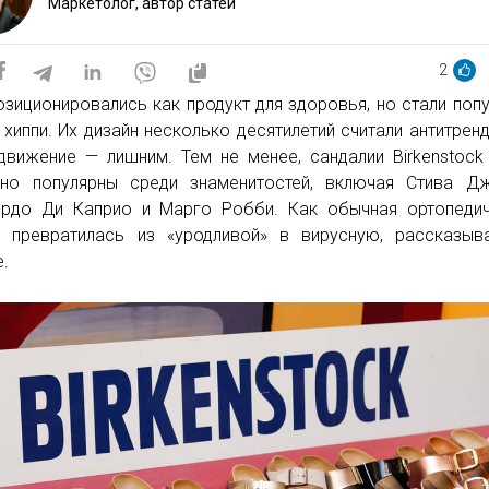
Маркетолог, автор статей
2
озиционировались как продукт для здоровья, но стали поп
 хиппи. Их дизайн несколько десятилетий считали антитрен
движение — лишним. Тем не менее, сандалии Birkenstock
но популярны среди знаменитостей, включая Стива Дж
рдо Ди Каприо и Марго Робби. Как обычная ортопедич
 превратилась из «уродливой» в вирусную, рассказыв
е.