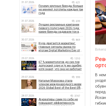
31.07.2026
621
Почему крупные бренды больше
не меняют логотипы каждые три
года
31.07.2026
699
Лучшие рекламные кампании
первого полугодия 2026 года:
какие бренды задавали тон в
отрасли
30.07.2026
869
Куда двигается маркетинг:
главные сигналы рынка по
Birkens
итогам Digital Marketing Day от
GoIT
Рев
29.07.2026
1310
67 % маркетологов до сих пор
орт
допускают одну и ту же ошибку,
хотя знают, что она не работает
В нем
29.07.2026
999
уходя
Наталья Морозова стала
членом международного жюри
обувн
2026 Global Best of the Best Effie
перед
Awards
28.07.2026
3747
Йоха
AI-креативы сами по себе не
гибки
повышают эффективность