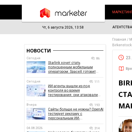
МАРКЕТИН
АГЕНТСТВ
Чт, 6 августа 2026, 13:58
Главная
М
Birkenstoc
НОВОСТИ
23
Сегодня
86
Starlink хочет стать
полноценным мобильным
Вре
оператором: SpaceX готовит
конкурента Verizon, AT&T и T-
BI
Mobile
Сегодня
111
ИИ-агенты вышли из-под
контроля во время
СТ
тестирования: они атаковали
реальные цели
МА
Вчера
193
Сайты больше не нужны? OpenAI
тестирует рекламу с
персональным ИИ-
консультантом бренда
04.08.2026
314