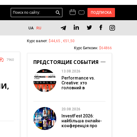
ПОДПИСКА
UA
RU
Курс валют:
$44,65 , €51,50
Курс Биткоин:
$64866
7960
ПРЕДСТОЯЩИЕ СОБЫТИЯ
13.08.2026
Performance vs.
Creative: хто
И,
головний в
перформанс-
маркетингу?
20.08.2026
InvestFest 2026:
найбільша онлайн-
конференція про
інвестиції