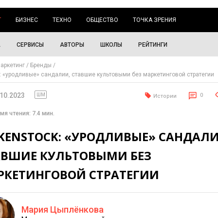
Г
БИЗНЕС
ТЕХНО
ОБЩЕСТВО
ТОЧКА ЗРЕНИЯ
А
СЕРВИСЫ
АВТОРЫ
ШКОЛЫ
РЕЙТИНГИ
аркетинг
Бренды
k: «уродливые» сандалии, ставшие культовыми без маркетинговой стратегии
.10.2023
ШМ
0
Истории
мя чтения: 7.4 мин.
RKENSTOCK: «УРОДЛИВЫЕ» САНДАЛИ
АВШИЕ КУЛЬТОВЫМИ БЕЗ
РКЕТИНГОВОЙ СТРАТЕГИИ
Мария Цыплёнкова