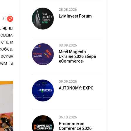
28.08.2026
Lviv Invest Forum
0
улярны
довым,
 стали
03.09.2026
обса,
Meet Magento
еская
Ukraine 2026 збере
eCommerce-
аем в
спільноту в Києві
09.09.2026
AUTONOMY: EXPO
06.10.2026
E-commerce
Conference 2026