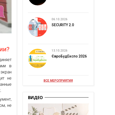
06.10.2026
SECURITY 2.0
гии?
13.10.2026
ЄвроБудЕкспо 2026
иняет
ами в
экран
дит не
ВСЕ МЕРОПРИЯТИЯ
данные
.
ВИДЕО
умент,
ом, не