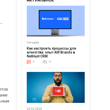
АКТУАЛЬНОЕ
Сегодня
Как настроить процессы для
агентства: опыт AIR Brands в
NetHunt CRM
0
91
,
етов
ание
льным.
24.02.2026