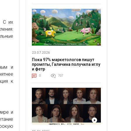
. С их
ения:
альные
23.07.2026
Пока 97% маркетологов пишут
промпты, Галичина получила иглу
ным и
и фетр
нятнее
0
707
ация к
мире и
тание
рокую