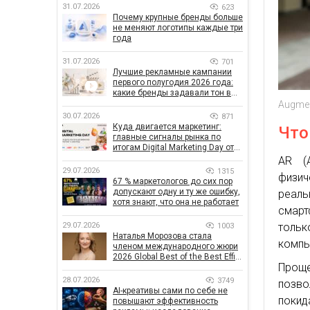
31.07.2026
623
Почему крупные бренды больше
не меняют логотипы каждые три
года
31.07.2026
701
Лучшие рекламные кампании
первого полугодия 2026 года:
какие бренды задавали тон в
отрасли
Augmen
30.07.2026
871
Куда двигается маркетинг:
Что
главные сигналы рынка по
итогам Digital Marketing Day от
GoIT
AR (A
29.07.2026
1315
физи
67 % маркетологов до сих пор
допускают одну и ту же ошибку,
реаль
хотя знают, что она не работает
смарт
тольк
29.07.2026
1003
Наталья Морозова стала
компь
членом международного жюри
2026 Global Best of the Best Effie
Проще
Awards
28.07.2026
3749
позво
AI-креативы сами по себе не
покид
повышают эффективность