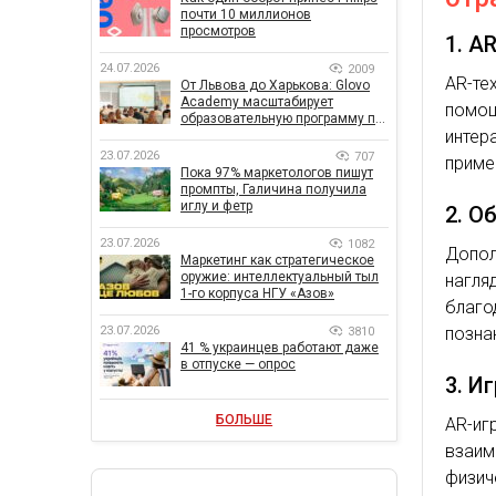
почти 10 миллионов
просмотров
1. A
24.07.2026
2009
AR-те
От Львова до Харькова: Glovo
Academy масштабирует
помо
образовательную программу по
интер
поддержке украинского
бизнеса
23.07.2026
707
приме
Пока 97% маркетологов пишут
промпты, Галичина получила
иглу и фетр
2. О
23.07.2026
1082
Допол
Маркетинг как стратегическое
оружие: интеллектуальный тыл
нагля
1-го корпуса НГУ «Азов»
благо
позна
23.07.2026
3810
41 % украинцев работают даже
в отпуске — опрос
3. И
БОЛЬШЕ
AR-иг
взаим
физи