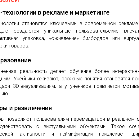
R-технологии в рекламе и маркетинге
хнологии становятся ключевыми в современной рекламе
щью создаются уникальные пользовательские впечатл
активная упаковка, «оживление» билбордов или вирту
рки товаров.
бразование
ненная реальность делает обучение более интерактив
дным. Учебники оживают, сложные понятия становятся по
даря 3D-визуализациям, а у учеников появляется мотив
нию.
гры и развлечения
ры позволяют пользователям перемещаться в реальном 
одействовать с виртуальными объектами. Такое соче
ческой активности и геймификации привлекает ши