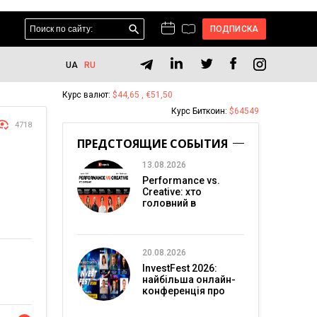
ПОДПИСКА
UA
RU
Курс валют:
$44,65 , €51,50
Курс Биткоин:
$64549
4718
ПРЕДСТОЯЩИЕ СОБЫТИЯ
13.08.2026
Performance vs.
Creative: хто
головний в
перформанс-
маркетингу?
20.08.2026
InvestFest 2026:
найбільша онлайн-
конференція про
інвестиції