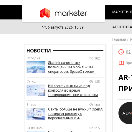
МАРКЕТИН
АГЕНТСТВ
Чт, 6 августа 2026, 15:39
Главная
Т
НОВОСТИ
02
Сегодня
102
Starlink хочет стать
Вре
полноценным мобильным
оператором: SpaceX готовит
AR
конкурента Verizon, AT&T и T-
Mobile
Сегодня
125
ПР
ИИ-агенты вышли из-под
контроля во время
тестирования: они атаковали
реальные цели
Вчера
200
Сайты больше не нужны? OpenAI
тестирует рекламу с
персональным ИИ-
консультантом бренда
04.08.2026
315