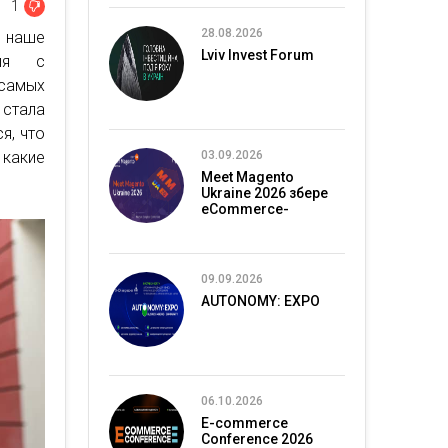
1
28.08.2026
 наше
Lviv Invest Forum
вия с
самых
стала
я, что
 какие
03.09.2026
Meet Magento
Ukraine 2026 збере
eCommerce-
спільноту в Києві
09.09.2026
AUTONOMY: EXPO
06.10.2026
E-commerce
Conference 2026