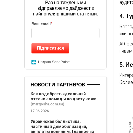
аудит
Раз на тиждень ми
відправляємо дайджест з
найпопулярнішими статтями.
4. Т
Ваш email
*
Благо
или п
AR-ре
Підписатися
гидам
Надано SendPulse
5. И
Интер
более
НОВОСТИ ПАРТНЕРОВ
Как подобрать идеальный
оттенок помады по цвету кожи
(margosha.com.ua)
17.06.2026
Украинская баллистика,
частичная демобилизация,
выплаты военным. Главное из