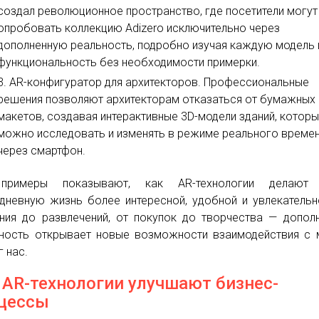
создал революционное пространство, где посетители могут
опробовать коллекцию Adizero исключительно через
дополненную реальность, подробно изучая каждую модель 
функциональность без необходимости примерки.
AR-конфигуратор для архитекторов. Профессиональные
решения позволяют архитекторам отказаться от бумажных
макетов, создавая интерактивные 3D-модели зданий, котор
можно исследовать и изменять в режиме реального време
через смартфон.
примеры показывают, как AR-технологии делают
дневную жизнь более интересной, удобной и увлекательн
ния до развлечений, от покупок до творчества — допол
ность открывает новые возможности взаимодействия с
г нас.
 AR-технологии улучшают бизнес-
цессы