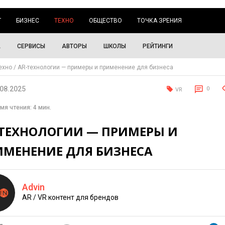
Г
БИЗНЕС
ТЕХНО
ОБЩЕСТВО
ТОЧКА ЗРЕНИЯ
А
СЕРВИСЫ
АВТОРЫ
ШКОЛЫ
РЕЙТИНГИ
ехно
AR-технологии — примеры и применение для бизнеса
.08.2025
0
VR
мя чтения: 4 мин.
-ТЕХНОЛОГИИ — ПРИМЕРЫ И
ИМЕНЕНИЕ ДЛЯ БИЗНЕСА
Advin
AR / VR контент для брендов