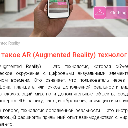
ted Reality
 такое AR (Augmented Reality) техноло
ugmented Reality) — это технология, которая объед
ческое окружение с цифровыми визуальными элемент
ном времени. Это означает, что пользователь через 
фона, планшета или очков дополненной реальности ви
о окружающий мир, но и дополнительные объекты, соз
ютером: 3D-графику, текст, изображения, анимацию или звук
 говоря, технология дополненной реальности — это инстр
ляющий расширить привычный опыт взаимодействия с мир
ая его.