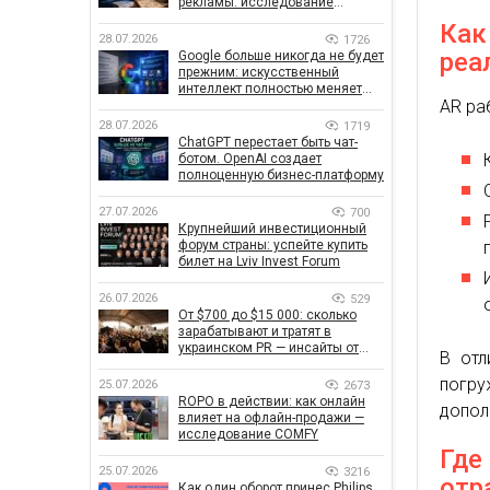
рекламы: исследование
показало, что на самом деле
Как
влияет на эффективность
28.07.2026
1726
кампаний
реа
Google больше никогда не будет
прежним: искусственный
интеллект полностью меняет
AR ра
правила поиска
28.07.2026
1719
ChatGPT перестает быть чат-
ботом. OpenAI создает
полноценную бизнес-платформу
27.07.2026
700
Крупнейший инвестиционный
форум страны: успейте купить
билет на Lviv Invest Forum
26.07.2026
529
От $700 до $15 000: сколько
зарабатывают и тратят в
украинском PR — инсайты от
В отл
znamy и Women Make Money
погру
25.07.2026
2673
ROPO в действии: как онлайн
допол
влияет на офлайн-продажи —
исследование COMFY
Где
25.07.2026
3216
отр
Как один оборот принес Philips