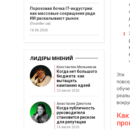
Пороховая бочка IT-индустрии:
как массовые сокращения ради
ИИ раскалывают рынок
(founder.ua)
16.06.2026
ЛИДЕРЫ МНЕНИЙ
Константин Мельников
Когда нет большого
Эти 
бюджета: как
вытащить
повсе
кампанию идеей
обуче
23 июля 2026
реаль
вокру
Анастасия Джогола
Когда публичность
руководителя
Как
становится риском
про
для репутации
16 июля 2026