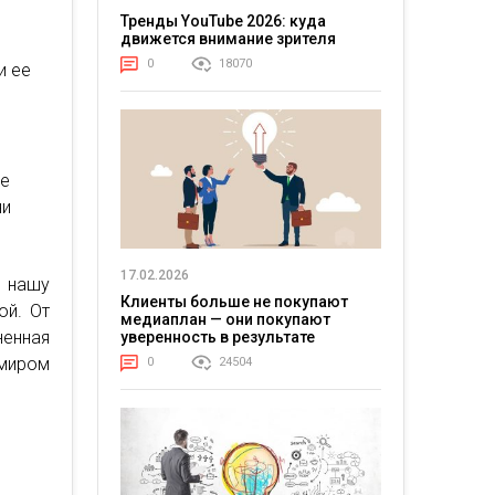
Тренды YouTube 2026: куда
движется внимание зрителя
0
18070
и ее
ые
ни
17.02.2026
 нашу
Клиенты больше не покупают
ой. От
медиаплан — они покупают
ненная
уверенность в результате
 миром
0
24504