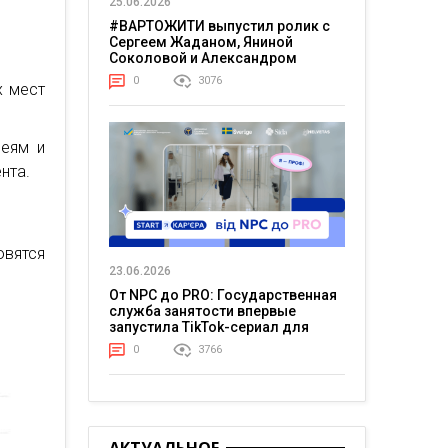
25.06.2026
#ВАРТОЖИТИ выпустил ролик с
Сергеем Жаданом, Яниной
Соколовой и Александром
Тереном о жизни в постоянном
0
3076
х мест
напряжении
зеям и
нта.
овятся
23.06.2026
От NPC до PRO: Государственная
служба занятости впервые
запустила TikTok-сериал для
молодежи
0
3766