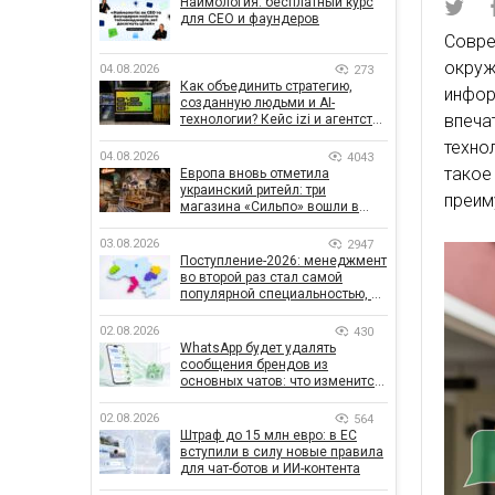
Наймология: бесплатный курс
для CEO и фаундеров
Совр
окру
04.08.2026
273
Как объединить стратегию,
инфо
созданную людьми и AI-
впеч
технологии? Кейс izi и агентства
SHOTS
техно
04.08.2026
4043
такое
Европа вновь отметила
украинский ритейл: три
преим
магазина «Сильпо» вошли в
рейтинг лучших супермаркетов
03.08.2026
2947
Поступление-2026: менеджмент
во второй раз стал самой
популярной специальностью, а
количество заявлений —
рекордным за последние 5 лет
02.08.2026
430
WhatsApp будет удалять
сообщения брендов из
основных чатов: что изменится
для бизнеса
02.08.2026
564
Штраф до 15 млн евро: в ЕС
вступили в силу новые правила
для чат-ботов и ИИ-контента