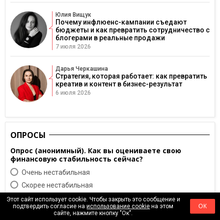
Юлия Вищук
Почему инфлюенс-кампании съедают
бюджеты и как превратить сотрудничество с
блогерами в реальные продажи
7 июля 2026
Дарья Черкашина
Стратегия, которая работает: как превратить
креатив и контент в бизнес-результат
6 июля 2026
ОПРОСЫ
Опрос (анонимный). Как вы оцениваете свою
финансовую стабильность сейчас?
Очень нестабильная
Скорее нестабильная
Cтабильная
Этот сайт использует cookie. Чтобы закрыть это сообщение и
подтвердить согласие на
использование cookie
на этом
ОК
Лучше, чем до войны
сайте, нажмите кнопку "Ок".