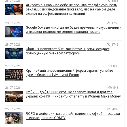
28.07.2026
3863
AI-креативы сами по себе не повышают эффективность
рекламы: исследование показало, что на самом деле
влияет на эффективность кампаний
28.07.2026
1753
Google больше никогда не будет прежним: искусственный
интеллект полностью меняет правила поиска
28.07.2026
1745
ChatGPT перестает быть чат-ботом. OpenAI создает
полноценную бизнес-платформу
27.07.2026
835
Крупнейший инвестиционный форум страны: успейте
купить билет на Lviv Invest Forum
26.07.2026
548
От $700 до $15 000: сколько зарабатывают и тратят в
украинском PR — инсайты от znamy и Women Make Money
25.07.2026
2809
ROPO в действии: как онлайн влияет на офлайн-продажи
— исследование COMFY