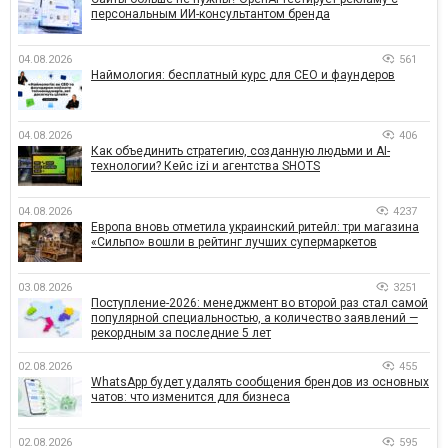
персональным ИИ-консультантом бренда
04.08.2026
561
Наймология: бесплатный курс для CEO и фаундеров
04.08.2026
406
Как объединить стратегию, созданную людьми и AI-
технологии? Кейс izi и агентства SHOTS
04.08.2026
4237
Европа вновь отметила украинский ритейл: три магазина
«Сильпо» вошли в рейтинг лучших супермаркетов
03.08.2026
3251
Поступление-2026: менеджмент во второй раз стал самой
популярной специальностью, а количество заявлений —
рекордным за последние 5 лет
02.08.2026
455
WhatsApp будет удалять сообщения брендов из основных
чатов: что изменится для бизнеса
02.08.2026
595