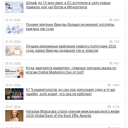
Штраф до 15 млн евро: в ЕС вступили в силу новые
правила для чат-ботов и ИИ-контента
31.07.2026
669
Почему крупные бренды больше не меняют логотипы
каждые три года
31.07.2026
753
Лучшие рекламные кампании первого полугодия 2026
года: какие бренды задавали тон в отрасли
30.07.2026
997
Куда двигается маркетинг: главные сигналы рынка по
итогам Digital Marketing Day от GoIT
29.07.2026
1453
67 % маркетологов до сих пор допускают одну и ту же
ошибку, хотя знают, что она не работает
29.07.2026
1119
Наталья Морозова стала членом международного жюри
2026 Global Best of the Best Effie Awards