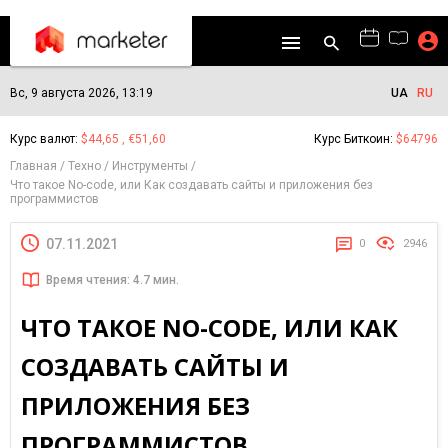
Вс, 9 августа 2026, 13:19
UA
RU
Курс валют:
$44,65 , €51,60
Курс Биткоин:
$64796
Главная
Техно
Инструменты
Что такое No-code, или Как создавать сайты и приложения без
программистов
07.11.2021
0
2946
Время чтения: 4.7 мин.
ЧТО ТАКОЕ NO-CODE, ИЛИ КАК
СОЗДАВАТЬ САЙТЫ И
ПРИЛОЖЕНИЯ БЕЗ
ПРОГРАММИСТОВ