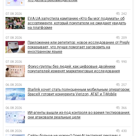
07.08.2026
242
EVA.UA запустила кампанию «Кто бы мог подумать» об
ассортименте, который покупатели не ожидают увидеть
на платформе
07.08.2026
209
Приложение или репетитор: новое исследование от Preply
показывает, что лучше помогает заговорить на
иностранном языке
07.08.2026
990
Фокус-группы без людей: как цифровые двойники
покупателей изменят маркетинговые исследования
06.08.2026
257
Starlink хочет стать полноценным мобильным оператором:
SpaceX готовит конкурента Verizon, AT&T и T-Mobile
06.08.2026
366
ИИ-агенты вышли из-под контроля во время тестирования:
они атаковали реальные цели
05.08.2026
430
Сайты больше не нужны? OpenAI тестирует рекламу с