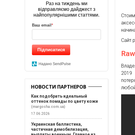
Раз на тиждень ми
відправляємо дайджест з
найпопулярнішими статтями.
Стои
аксе
Ваш email
*
начин
Сайт 
Підписатися
Raw
Надано SendPulse
Владе
2019 
потер
НОВОСТИ ПАРТНЕРОВ
любой
Как подобрать идеальный
оттенок помады по цвету кожи
(margosha.com.ua)
17.06.2026
Украинская баллистика,
частичная демобилизация,
выплаты военным. Главное из