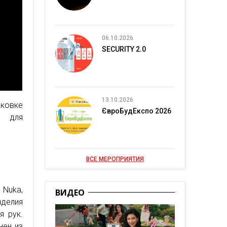
06.10.2026
SECURITY 2.0
13.10.2026
аковке
ЄвроБудЕкспо 2026
м для
ВСЕ МЕРОПРИЯТИЯ
 Nuka,
ВИДЕО
зделия
я рук.
нен из