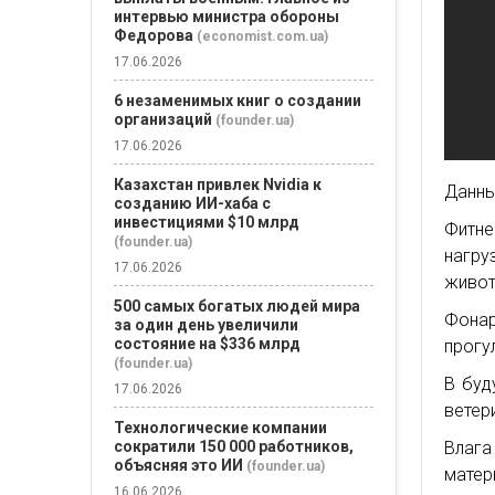
интервью министра обороны
Федорова
(economist.com.ua)
17.06.2026
6 незаменимых книг о создании
организаций
(founder.ua)
17.06.2026
Казахстан привлек Nvidia к
Данны
созданию ИИ-хаба с
инвестициями $10 млрд
Фитне
(founder.ua)
нагру
17.06.2026
живот
500 самых богатых людей мира
Фона
за один день увеличили
состояние на $336 млрд
прогу
(founder.ua)
В буд
17.06.2026
ветер
Технологические компании
сократили 150 000 работников,
Влага
объясняя это ИИ
(founder.ua)
матер
16.06.2026