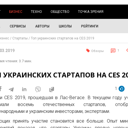
Г
БИЗНЕС
ТЕХНО
ОБЩЕСТВО
ТОЧКА ЗРЕНИЯ
А
СЕРВИСЫ
АВТОРЫ
ШКОЛЫ
РЕЙТИНГИ
изнес
Стартапы
Топ украинских стартапов на CES 2019
.03.2019
1
Обзоры
мя чтения: 3.7 мин.
 УКРАИНСКИХ СТАРТАПОВ НА CES 2
1
и CES 2019, прошедшая в Лас-Вегасе. В текущем году у
имали восемь отечественных стартапов, отобр
народными и украинским инвесторами, экспертами.
щих принять участие становится все больше. Опыт ми
риятий показал, что стартапы Украины вполне успеш