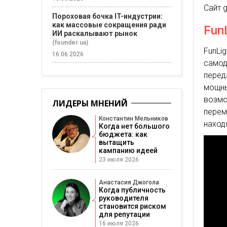
Сайт 
Пороховая бочка IT-индустрии:
как массовые сокращения ради
Fun
ИИ раскалывают рынок
(founder.ua)
FunLi
16.06.2026
самод
перед
мощны
возмо
ЛИДЕРЫ МНЕНИЙ
перем
Константин Мельников
наход
Когда нет большого
бюджета: как
вытащить
кампанию идеей
23 июля 2026
Анастасия Джогола
Когда публичность
руководителя
становится риском
для репутации
16 июля 2026