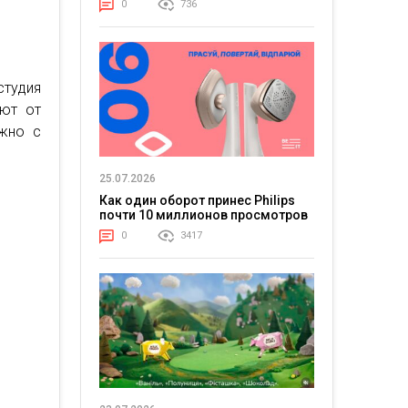
0
736
студия
ают от
ожно с
25.07.2026
Как один оборот принес Philips
почти 10 миллионов просмотров
0
3417