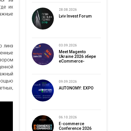
где их
28.08.2026
ажные
Lviv Invest Forum
о линз
03.09.2026
Meet Magento
енные
Ukraine 2026 збере
твором
eCommerce-
спільноту в Києві
енной
тажный
мощью
09.09.2026
етных,
AUTONOMY: EXPO
06.10.2026
E-commerce
Conference 2026