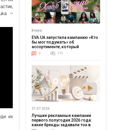
стик,
uka —
Вчера
EVA.UA запустила кампанию «Кто
бы мог подумать» об
ассортименте, который
покупатели не ожидают увидеть
0
175
на платформе
31.07.2026
Лучшие рекламные кампании
еди их
первого полугодия 2026 года:
какие бренды задавали тон в
отрасли