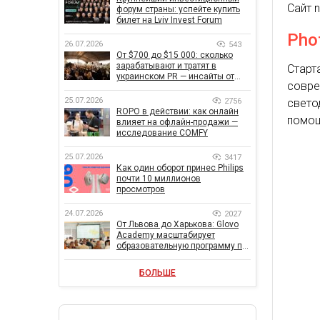
Сайт 
форум страны: успейте купить
билет на Lviv Invest Forum
Pho
26.07.2026
543
От $700 до $15 000: сколько
зарабатывают и тратят в
Старт
украинском PR — инсайты от
совре
znamy и Women Make Money
25.07.2026
2756
свето
ROPO в действии: как онлайн
помощ
влияет на офлайн-продажи —
исследование COMFY
25.07.2026
3417
Как один оборот принес Philips
почти 10 миллионов
просмотров
24.07.2026
2027
От Львова до Харькова: Glovo
Academy масштабирует
образовательную программу по
поддержке украинского
бизнеса
БОЛЬШЕ