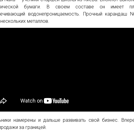
етической бумаги. В своем составе он имеет пла
ечивающий водонепроницаемость. Прочный карандаш N
 нескольких металлов.
ники намерены и дальше развивать свой бизнес. Впер
продажи за границей.