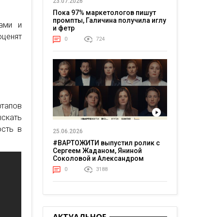
23.07.2026
Пока 97% маркетологов пишут
промпты, Галичина получила иглу
ами и
и фетр
ценят
0
724
ртапов
скать
ость в
25.06.2026
#ВАРТОЖИТИ выпустил ролик с
Сергеем Жаданом, Яниной
Соколовой и Александром
Тереном о жизни в постоянном
0
3188
напряжении