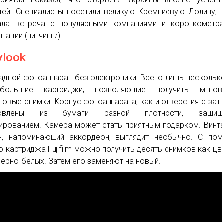
цей. Специалисты посетили великую Кремниевую Долину, 
ла встреча с популярными компаниями и короткометр
тации (питчинги).
ylook
адной фотоаппарат без электроники! Всего лишь нескольк
большие картриджи, позволяющие получить мгнов
говые снимки. Корпус фотоаппарата, как и отверстия с за
товлены из бумаги разной плотности, защищ
ированием. Камера может стать приятным подарком. Вин
н, напоминающий аккордеон, выглядит необычно. С по
о картриджа Fujifilm можно получить десять снимков как цв
 черно-белых. Затем его заменяют на новый.