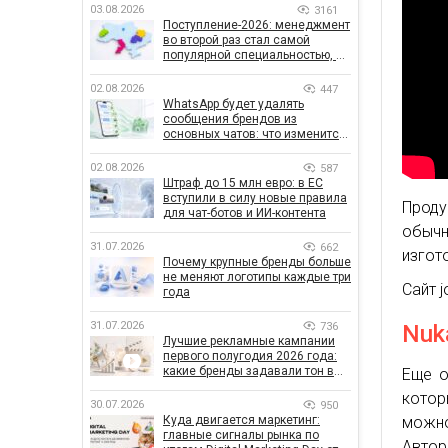
03.08.2026
3161
Поступление-2026: менеджмент
во второй раз стал самой
популярной специальностью, а
количество заявлений —
рекордным за последние 5 лет
02.08.2026
447
WhatsApp будет удалять
сообщения брендов из
основных чатов: что изменится
для бизнеса
02.08.2026
587
Штраф до 15 млн евро: в ЕС
вступили в силу новые правила
Проду
для чат-ботов и ИИ-контента
обыч
31.07.2026
662
изгото
Почему крупные бренды больше
не меняют логотипы каждые три
Сайт j
года
31.07.2026
736
Nuk
Лучшие рекламные кампании
первого полугодия 2026 года:
какие бренды задавали тон в
Еще о
отрасли
котор
30.07.2026
950
Куда двигается маркетинг:
можно
главные сигналы рынка по
Автор