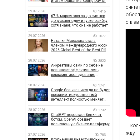
итогам Digital Marketing Day от
GoIT
синт
29.07.2026
1415
обесп
67 % маркетологов до сих пор
допускают одну и ту же ошибку,
сплав
хотя знают, что она не работает
29.07.2026
1077
Наталья Морозова стала
членом международного жюри
2026 Global Best of the Best Effie
Awards
28.07.2026
3822
AI-креативы сами по себе не
повышают эффективность
рекламы: исследование
показало, что на самом деле
влияет на эффективность
28.07.2026
1741
кампаний
Google больше никогда не будет
прежним: искусственный
интеллект полностью меняет
правила поиска
28.07.2026
1732
ChatGPT перестает быть чат-
ботом. OpenAI создает
полноценную бизнес-платформу
Школь
ждут 
27.07.2026
783
Крупнейший инвестиционный