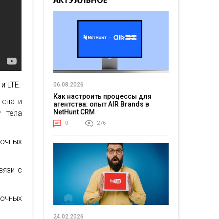
АКТУАЛЬНОЕ
и LTE.
06.08.2026
Как настроить процессы для
 сна и
агентства: опыт AIR Brands в
NetHunt CRM
у тела
0
276
очных
вязи с
рочных
24.02.2026