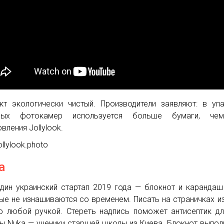
кт экологически чистый. Производители заявляют: в уп
ных фотокамер используется больше бумаги, че
вления Jollylook.
ollylook.photo
a
дин украинский стартап 2019 года — блокнот и карандаш
ые не изнашиваются со временем. Писать на страничках и
 любой ручкой. Стереть надпись поможет антисептик дл
ы Nuka — ученики старшей школы из Киева. Блокнот выпол