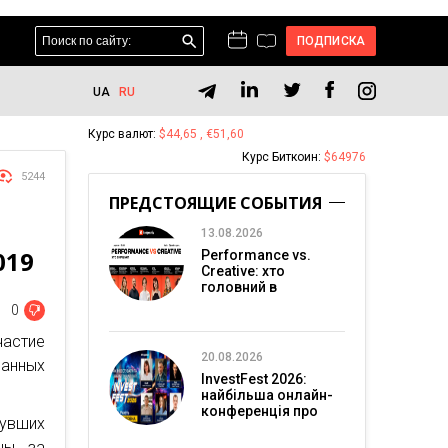
ПОДПИСКА
UA
RU
Курс валют:
$44,65 , €51,60
Курс Биткоин:
$64976
5244
ПРЕДСТОЯЩИЕ СОБЫТИЯ
13.08.2026
019
Performance vs.
Creative: хто
головний в
перформанс-
0
маркетингу?
частие
20.08.2026
анных
InvestFest 2026:
найбільша онлайн-
конференція про
нувших
інвестиції
ны за