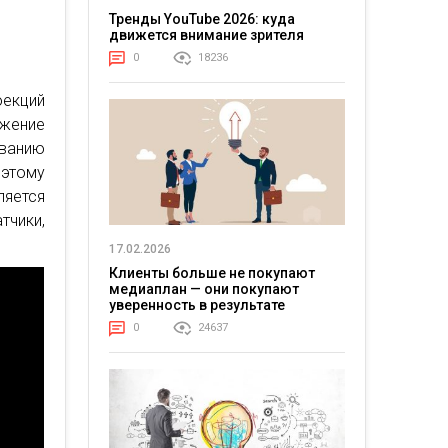
Тренды YouTube 2026: куда
движется внимание зрителя
0
18236
оекций
ажение
ованию
оэтому
ляется
тчики,
17.02.2026
Клиенты больше не покупают
медиаплан — они покупают
уверенность в результате
0
24637