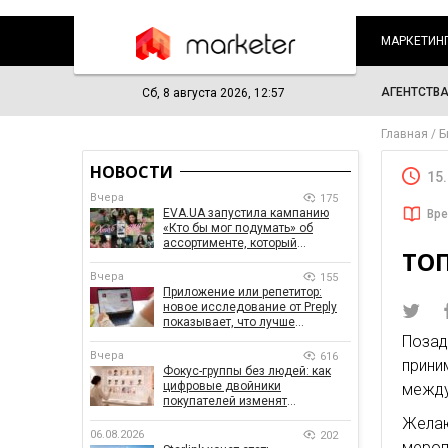
МАРКЕТИН
АГЕНТСТВ
Сб, 8 августа 2026, 12:57
Главная
Б
НОВОСТИ
15
Вчера
175
EVA.UA запустила кампанию
Вре
«Кто бы мог подумать» об
ассортименте, который
ТОП
покупатели не ожидают увидеть
на платформе
Вчера
155
Приложение или репетитор:
новое исследование от Preply
показывает, что лучше
помогает заговорить на
Позад
иностранном языке
Вчера
616
прин
Фокус-группы без людей: как
цифровые двойники
между
покупателей изменят
маркетинговые исследования
Желаю
06.08.2026
202
мероп