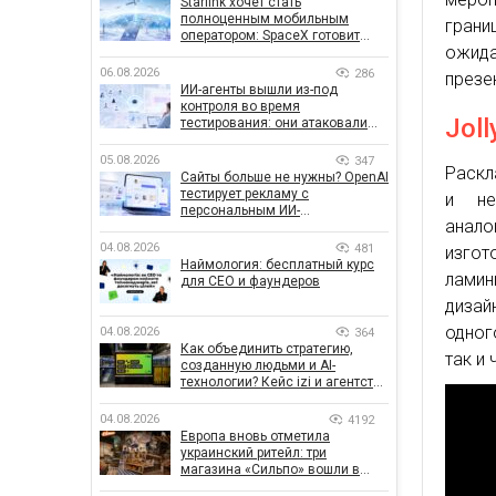
Starlink хочет стать
полноценным мобильным
грани
оператором: SpaceX готовит
ожида
конкурента Verizon, AT&T и T-
Mobile
06.08.2026
286
презен
ИИ-агенты вышли из-под
контроля во время
Joll
тестирования: они атаковали
реальные цели
05.08.2026
347
Раскл
Сайты больше не нужны? OpenAI
тестирует рекламу с
и не
персональным ИИ-
анало
консультантом бренда
04.08.2026
481
изго
Наймология: бесплатный курс
ламин
для CEO и фаундеров
дизай
одног
04.08.2026
364
Как объединить стратегию,
так и
созданную людьми и AI-
технологии? Кейс izi и агентства
SHOTS
04.08.2026
4192
Европа вновь отметила
украинский ритейл: три
магазина «Сильпо» вошли в
рейтинг лучших супермаркетов