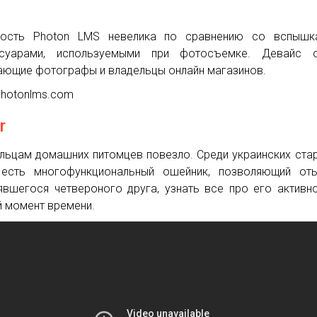
мость Photon LMS невелика по сравнению со вспышк
ссуарами, используемыми при фотосъемке. Девайс о
ающие фотографы и владельцы онлайн магазинов.
photonlms.com
r
льцам домашних питомцев повезло. Среди украинских ста
есть многофункциональный ошейник, позволяющий оты
явшегося четвероного друга, узнать все про его активн
 момент времени.