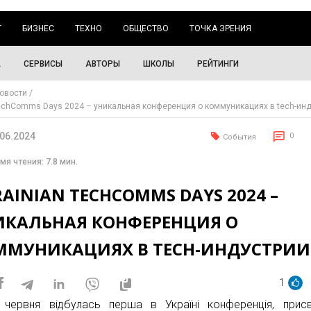
Г
БИЗНЕС
ТЕХНО
ОБЩЕСТВО
ТОЧКА ЗРЕНИЯ
А
СЕРВИСЫ
АВТОРЫ
ШКОЛЫ
РЕЙТИНГИ
овости
TechComms Days 2024 – уникальная конференция о коммуникациях в tech-ин
.06.2024
0
События
мя чтения: 7.8 мин.
AINIAN TECHCOMMS DAYS 2024 –
ИКАЛЬНАЯ КОНФЕРЕНЦИЯ О
ММУНИКАЦИЯХ В TECH-ИНДУСТРИИ
1
 червня відбулась перша в Україні конференція, прис