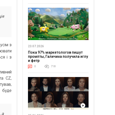
ція
усім з
23.07.2026
лювати
Пока 97% маркетологов пишут
промпты, Галичина получила иглу
ся і з
и фетр
0
718
тивний
та CZ,
тував,
 буде
, а