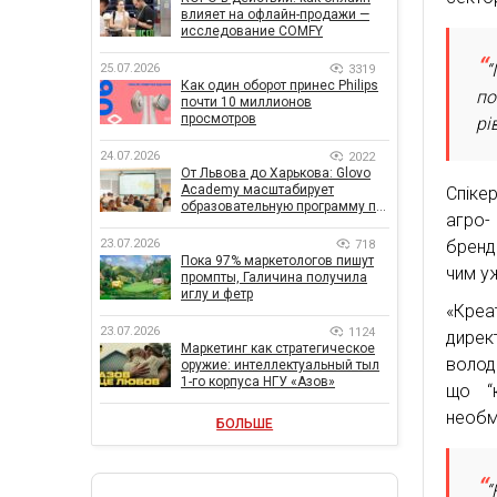
влияет на офлайн-продажи —
исследование COMFY
“
25.07.2026
3319
Как один оборот принес Philips
по
почти 10 миллионов
просмотров
рі
24.07.2026
2022
От Львова до Харькова: Glovo
Academy масштабирует
Спікер
образовательную программу по
агро-
поддержке украинского
бизнеса
бренд
23.07.2026
718
Пока 97% маркетологов пишут
чим у
промпты, Галичина получила
иглу и фетр
«Креа
23.07.2026
1124
дирек
Маркетинг как стратегическое
волода
оружие: интеллектуальный тыл
1-го корпуса НГУ «Азов»
що “
необм
БОЛЬШЕ
“