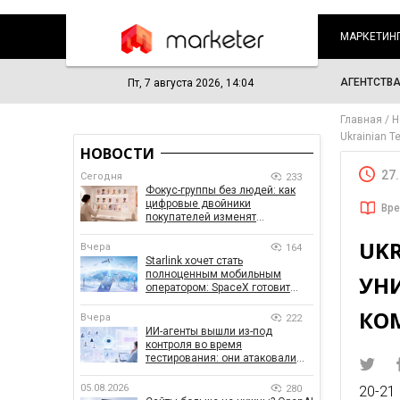
МАРКЕТИН
АГЕНТСТВ
Пт, 7 августа 2026, 14:04
Главная
Н
Ukrainian 
НОВОСТИ
27
Сегодня
233
Фокус-группы без людей: как
цифровые двойники
Вре
покупателей изменят
маркетинговые исследования
UKR
Вчера
164
Starlink хочет стать
полноценным мобильным
УН
оператором: SpaceX готовит
конкурента Verizon, AT&T и T-
КО
Mobile
Вчера
222
ИИ-агенты вышли из-под
контроля во время
тестирования: они атаковали
реальные цели
05.08.2026
280
20-21