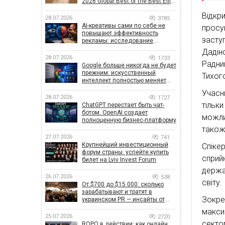
2026 Global Best of the Best Effie
Awards
Відкр
28.07.2026
3785
AI-креативы сами по себе не
просу
повышают эффективность
засту
рекламы: исследование
показало, что на самом деле
Дадін
влияет на эффективность
28.07.2026
1733
Радни
кампаний
Google больше никогда не будет
прежним: искусственный
Тихого
интеллект полностью меняет
правила поиска
Учасн
28.07.2026
1727
тільк
ChatGPT перестает быть чат-
ботом. OpenAI создает
можли
полноценную бизнес-платформу
також
27.07.2026
741
Крупнейший инвестиционный
Спіке
форум страны: успейте купить
сприй
билет на Lviv Invest Forum
держа
26.07.2026
538
світу.
От $700 до $15 000: сколько
зарабатывают и тратят в
Зокре
украинском PR — инсайты от
znamy и Women Make Money
макси
25.07.2026
2720
секто
ROPO в действии: как онлайн