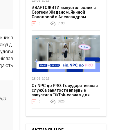
25.06.2026
#ВАРТОЖИТИ выпустил ролик с
Сергеем Жаданом, Яниной
Соколовой и Александром
Тереном о жизни в постоянном
0
3133
напряжении
йників
екунд.
будови
ніслав
ядають
23.06.2026
От NPC до PRO: Государственная
служба занятости впервые
запустила TikTok-сериал для
 що
молодежи
0
3825