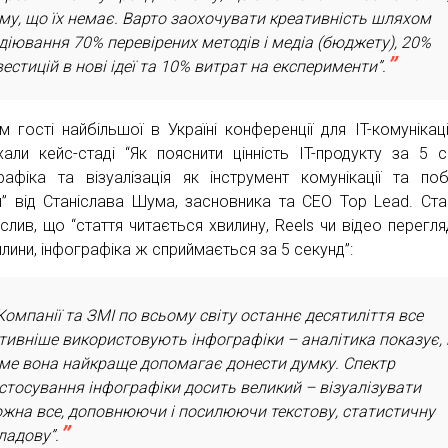
му, що їх немає. Варто заохочувати креативність шляхом
діювання 70% перевірених методів і медіа (бюджету), 20%
вестицій в нові ідеї та 10% витрат на експерименти”.
м гості найбільшої в Україні конференції для IT-комунікаці
хали кейс-стаді “Як пояснити цінність IT-продукту за 5 с
рафіка та візуалізація як інструмент комунікації та по
и” від Станіслава Шума, засновника та CEO Top Lead. Ста
еслив, що “стаття читається хвилину, Reels чи відео перегл
илини, інфографіка ж сприймається за 5 секунд”:
Компанії та ЗМІ по всьому світу останнє десятиліття все
тивніше використовують інфографіки – аналітика показує,
ме вона найкраще допомагає донести думку. Спектр
стосування інфографіки досить великий – візуалізувати
жна все, доповнюючи і посилюючи текстову, статистичну
ладову”.