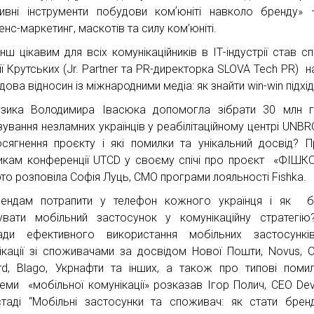
ивні інструменти побудови комʼюніті навколо бренду»
нс-маркетинг, маскотів та силу ком’юніті.
нш цікавим для всіх комунікаційників в ІТ-індустрії став сп
ії Крутських (Jr. Partner та PR-директорка SLOVA Tech PR) н
ова відносин із міжнародними медіа: як знайти win-win підхі
зика Володимира Івасюка допомогла зібрати 30 млн г
зування незламних українців у реабілітаційному центрі UNB
осягнення проєкту і які помилки та унікальний досвід? 
икам конференції UTCD у своєму спічі про проєкт «ФІШК
рто розповіла Софія Луць, CMO програми лояльності Fishka.
ендам потрапити у телефон кожного українця і як бі
рувати мобільний застосунок у комунікаційну стратегі
ади ефективного використання мобільних застосункі
ікації зі споживачами за досвідом Нової Пошти, Novus, O
rd, Blago, Укрнафти та інших, а також про типові поми
еми «мобільної комунікації» розказав Ігор Полич, СЕО Devl
стаді “Мобільні застосунки та споживач: як стати бре