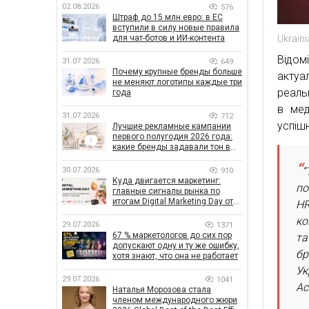
02.08.2026
576
Штраф до 15 млн евро: в ЕС
вступили в силу новые правила
Ukrain
для чат-ботов и ИИ-контента
Відом
31.07.2026
649
Почему крупные бренды больше
актуа
не меняют логотипы каждые три
реаль
года
в мед
31.07.2026
712
успішн
Лучшие рекламные кампании
первого полугодия 2026 года:
какие бренды задавали тон в
отрасли
“
30.07.2026
910
Куда двигается маркетинг:
по
главные сигналы рынка по
итогам Digital Marketing Day от
HR
GoIT
ко
29.07.2026
1371
67 % маркетологов до сих пор
та
допускают одну и ту же ошибку,
бр
хотя знают, что она не работает
Ук
29.07.2026
1041
Ас
Наталья Морозова стала
членом международного жюри