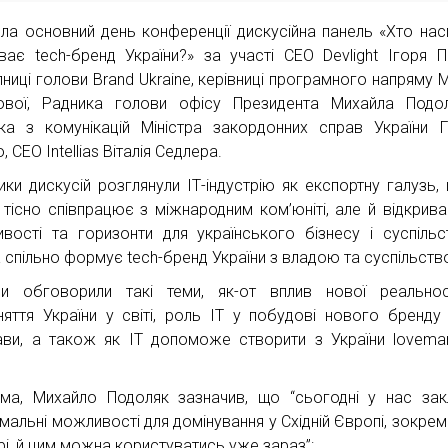
ила основний день конференції дискусійна панель «Хто нас
ває tech-бренд України?» за участі СЕО Devlight Ігоря П
пниці голови Brand Ukraine, керівниці програмного напряму 
ової, Радника голови офісу Президента Михайла Подо
ка з комунікацій Міністра закордонних справ України Г
, CEO Intellias Віталія Седлера.
ики дискусій розглянули ІТ-індустрію як експортну галузь,
и тісно співпрацює з міжнародним ком’юніті, але й відкрива
вості та горизонти для українського бізнесу і суспільс
 спільно формує tech-бренд України з владою та суспільств
ри обговорили такі теми, як-от вплив нової реально
няття України у світі, роль ІТ у побудові нового бренду
ви, а також як ІТ допоможе створити з України lovema
ма, Михайло Подоляк зазначив, що “сьогодні у нас зак
мальні можливості для домінування у Східній Європі, зокрема
рі, й цим можна користуватись уже зараз”: