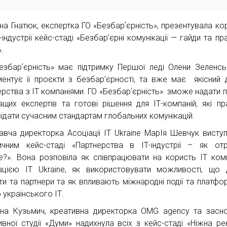
ана Гнатюк, експертка ГО «Безбарʼєрність», презентувала ко
-індустрії кейс-стаді «Безбар’єрні комунікації — гайди та пр
.
езбарʼєрність» має підтримку Першої леді Олени Зеленсь
ментує її проєкти з безбар’єрності, та вже має якісний 
ерства з ІТ компаніями. ГО «Безбарʼєрність» зможе надати 
ащих експертів та готові рішення для ІТ-компаній, які пр
відати сучасним стандартам глобальних комунікацій.
авча директорка Асоціації IT Ukraine МарІя Шевчук виступ
ичним кейс-стаді «Партнерства в ІТ-індустрії – як от
е?». Вона розповіла як співпрацювати на користь ІТ комп
ацією ІТ Ukraine, як використовувати можливості, що
ти та партнери та як впливають міжнародні події та платфо
 українського ІТ.
іна Кузьмич, креативна директорка OMG agency та засн
ивної студії «Думи» надихнула всіх з кейс-стаді «Ніжна ре