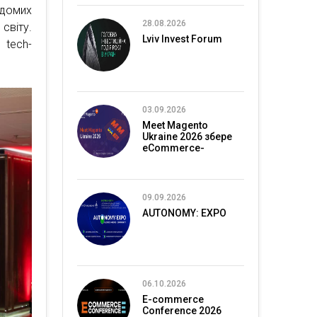
ідомих
28.08.2026
світу.
Lviv Invest Forum
 tech-
03.09.2026
Meet Magento
Ukraine 2026 збере
eCommerce-
спільноту в Києві
09.09.2026
AUTONOMY: EXPO
06.10.2026
E-commerce
Conference 2026