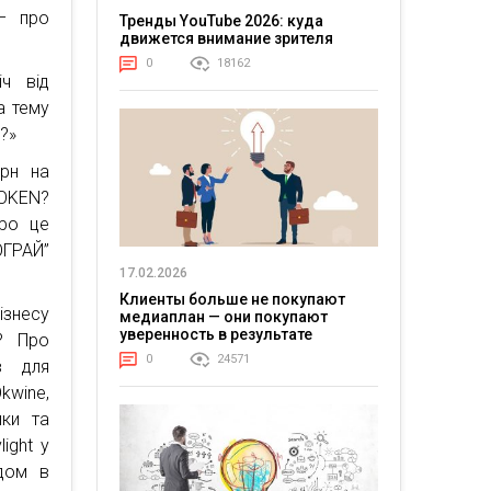
 – про
Тренды YouTube 2026: куда
движется внимание зрителя
0
18162
іч від
а тему
д?»
рн на
ROKEN?
Про це
ОГРАЙ”
17.02.2026
Клиенты больше не покупают
знесу
медиаплан — они покупают
уверенность в результате
ю? Про
0
24571
в для
kwine,
лки та
ight у
ндом в