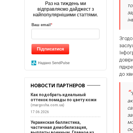
Раз на тиждень ми
то
відправляємо дайджест з
за
найпопулярнішими статтями.
ін
Ваш email
*
Згодо
заслу
Підписатися
Інфог
довір
Надано SendPulse
підкр
до хв
НОВОСТИ ПАРТНЕРОВ
“
Как подобрать идеальный
оттенок помады по цвету кожи
ак
(margosha.com.ua)
са
17.06.2026
за
мо
Украинская баллистика,
частичная демобилизация,
ск
выплаты военным. Главное из