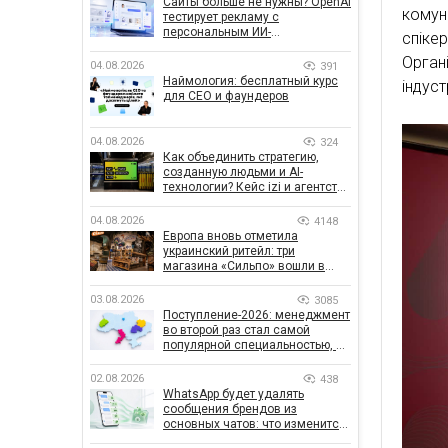
Сайты больше не нужны? OpenAI
комуні
тестирует рекламу с
персональным ИИ-
спікер
консультантом бренда
Орган
04.08.2026
391
Наймология: бесплатный курс
індуст
для CEO и фаундеров
04.08.2026
324
Как объединить стратегию,
созданную людьми и AI-
технологии? Кейс izi и агентства
SHOTS
04.08.2026
4148
Европа вновь отметила
украинский ритейл: три
магазина «Сильпо» вошли в
рейтинг лучших супермаркетов
03.08.2026
3085
Поступление-2026: менеджмент
во второй раз стал самой
популярной специальностью, а
количество заявлений —
рекордным за последние 5 лет
02.08.2026
438
WhatsApp будет удалять
сообщения брендов из
основных чатов: что изменится
для бизнеса