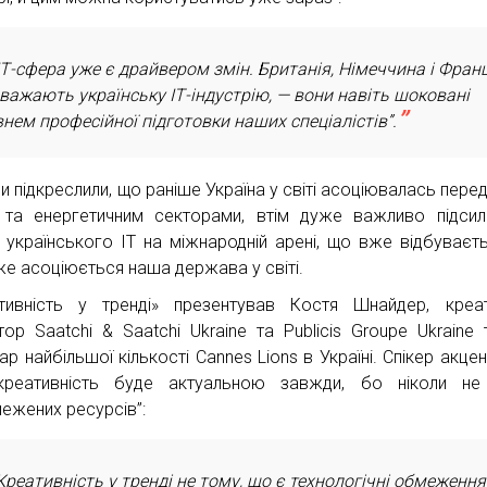
ІТ-сфера уже є драйвером змін. Британія, Німеччина і Фран
важають українську ІТ-індустрію, — вони навіть шоковані
внем професійної підготовки наших спеціалістів”.
и підкреслили, що раніше Україна у світі асоціювалась перед
 та енергетичним секторами, втім дуже важливо підси
 українського ІТ на міжнародній арені, що вже відбуваєть
же асоціюється наша держава у світі.
тивність у тренді» презентував Костя Шнайдер, креа
тор Saatchi & Saatchi Ukraine та Publicis Groupe Ukraine 
р найбільшої кількості Cannes Lions в Україні. Спікер акцен
креативність буде актуальною завжди, бо ніколи не
ежених ресурсів”:
Креативність у тренді не тому, що є технологічні обмеження