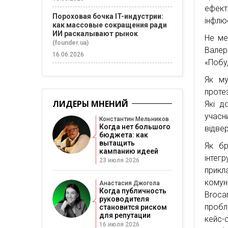
ефект
Пороховая бочка IT-индустрии:
інфлюе
как массовые сокращения ради
ИИ раскалывают рынок
Не ме
(founder.ua)
Валер
16.06.2026
«Побуд
Як му
проте
ЛИДЕРЫ МНЕНИЙ
Які д
учасн
Константин Мельников
Когда нет большого
відве
бюджета: как
вытащить
Як бр
кампанию идеей
інтег
23 июля 2026
прикл
комун
Анастасия Джогола
Когда публичность
Broca
руководителя
пробл
становится риском
для репутации
кейс-
16 июля 2026