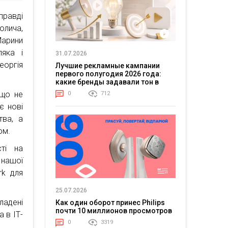
правді
олича,
Марини
ляка і
31.07.2026
еоргія
Лучшие рекламные кампании
первого полугодия 2026 года:
какие бренды задавали тон в
отрасли
 що не
0
712
є нові
тва, а
ом.
сті на
 нашої
rk для
25.07.2026
ладені
Как один оборот принес Philips
почти 10 миллионов просмотров
 в ІТ-
0
3319