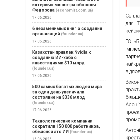
интервью министра обороны
Федорова
(economist.com.ua)
Світл
17.06.2026
для ІТ
6 незаменимых книг о создании
кейси»
организаций
(founder.ua)
ГО «Б
17.06.2026
імпле
Казахстан привлек Nvidia к
партн
созданию ИИ-хаба с
инвестициями $10 млрд
найкр
(founder.ua)
відпо
17.06.2026
Викон
500 самых богатых людей мира
практ
за один день увеличили
більш
состояние на $336 млрд
(founder.ua)
Асоці
17.06.2026
проєк
промо
Технологические компании
сократили 150 000 работников,
Антон
объясняя это ИИ
(founder.ua)
креат
16.06.2026