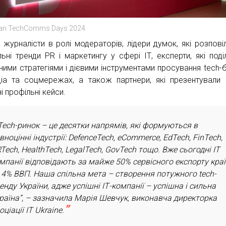
ian TechComms Days 2024
і журналісти в ролі модераторів, лідери думок, які розпові
льні тренди PR і маркетингу у сфері ІТ, експерти, які поді
ними стратегіями і дієвими інструментами просування tech-
іа та соцмережах, а також партнери, які презентували 
і профільні кейси.
Tech-ринок – це десятки напрямів, які формуються в
вноцінні індустрії: DefenceTech, eCommerce, EdTech, FinTech,
Tech, HealthTech, LegalTech, GovTech тощо. Вже сьогодні ІТ
мпанії відповідають за майже 50% сервісного експорту кра
 4% ВВП. Наша спільна мета – створення потужного tech-
енду України, адже успішні ІТ-компанії – успішна і сильна
раїна”, – зазначила Марія Шевчук, виконавча директорка
оціації IT Ukraine.