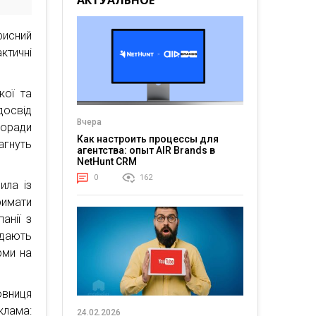
АКТУАЛЬНОЕ
рисний
актичні
кої та
досвід
Вчера
поради
Как настроить процессы для
агнуть
агентства: опыт AIR Brands в
NetHunt CRM
0
162
ила із
римати
анії з
 дають
рми на
овниця
клама:
24.02.2026