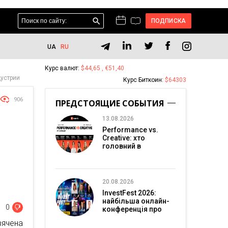
ПОДПИСКА
UA
RU
Курс валют:
$44,65 , €51,40
дустрии
Курс Биткоин:
$64303
906
ПРЕДСТОЯЩИЕ СОБЫТИЯ
13.08.2026
Performance vs.
Creative: хто
головний в
перформанс-
маркетингу?
20.08.2026
InvestFest 2026:
найбільша онлайн-
0
конференція про
інвестиції
вячена