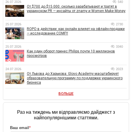
26.07.2026
540
От $700 до $15 000: сколько зарабатывают и тратят в
украинском PR — инсайты от znamy и Women Make Money
25.07.2026
2730
ROPO в действии: как онлайн влияет на офлайн-продажи
— исследование COMFY
25.07.2026
3340
Как один оборот принес Philips почти 10 миллионов
просмотров
24.07.2026
2023
От Львова до Харькова: Glovo Academy масштабирует
образовательную программу по поддержке украинского
бизнеса
БОЛЬШЕ
Раз на тиждень ми відправляємо дайджест з
найпопулярнішими статтями.
Ваш email
*