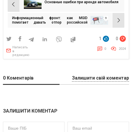
Основные ошибки при аренде автомобиля
Навигация
по
Информационный фронт: как MGID
записям
помогает давать отпор российской
пропаганде
1
0
Написать
0
2024
в
редакцию
0
Коментарів
Залишити свій коментар
ЗАЛИШИТИ КОМЕНТАР