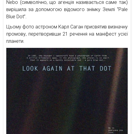
Nebo (символічно, що агенція називається саме так)
вирішила за допомогою відомого знімку Землі “Pale
Blue Dot”.
Цьому фото астроном Карл Саган присвятив визначну
промову, перетворивши 21 речення на маніфест усієї
планети.