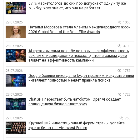
67 % маркетологов до сих пор допускают одну и ту же
ошибку, хотя знают, что она не работает
29.07.2026
1050
Наталья Морозова стала членом международного жюри
2026 Global Best of the Best Effie Awards
28.07.2026
3799
AI-креативы сами по себе не повышают эффективность
рекламы: исследование показало, что на самом деле
влияет на эффективность кампаний
28.07.2026
1737
Google больше никогда не будет прежним: искусственный
интеллект полностью меняет правила поиска
28.07.2026
1728
ChatGPT перестает быть чат-ботом. OpenAI создает
полноценную бизнес-платформу
27.07.2026
753
Крупнейший инвестиционный форум страны: успейте
купить билет на Lviv Invest Forum