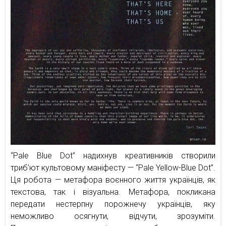
“Pale Blue Dot” надихнув креативників створили
триб’ют культовому маніфесту — “Pale Yellow-Blue Dot”.
Ця робота — метафора воєнного життя українців, як
текстова, так і візуальна. Метафора, покликана
передати нестерпну порожнечу українців, яку
неможливо осягнути, відчути, зрозуміти.