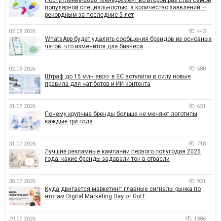
популярной специальностью, а количество заявлений —
рекордным за последние 5 лет
02.08.2026
443
WhatsApp будет удалять сообщения брендов из основных
чатов: что изменится для бизнеса
02.08.2026
580
Штраф до 15 млн евро: в ЕС вступили в силу новые
правила для чат-ботов и ИИ-контента
31.07.2026
651
Почему крупные бренды больше не меняют логотипы
каждые три года
31.07.2026
718
Лучшие рекламные кампании первого полугодия 2026
года: какие бренды задавали тон в отрасли
30.07.2026
921
Куда двигается маркетинг: главные сигналы рынка по
итогам Digital Marketing Day от GoIT
29.07.2026
1386