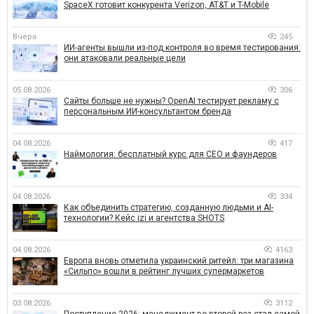
SpaceX готовит конкурента Verizon, AT&T и T-Mobile
Вчера
245
ИИ-агенты вышли из-под контроля во время тестирования:
они атаковали реальные цели
05.08.2026
306
Сайты больше не нужны? OpenAI тестирует рекламу с
персональным ИИ-консультантом бренда
04.08.2026
417
Наймология: бесплатный курс для CEO и фаундеров
04.08.2026
334
Как объединить стратегию, созданную людьми и AI-
технологии? Кейс izi и агентства SHOTS
04.08.2026
4163
Европа вновь отметила украинский ритейл: три магазина
«Сильпо» вошли в рейтинг лучших супермаркетов
03.08.2026
3112
Поступление-2026: менеджмент во второй раз стал самой