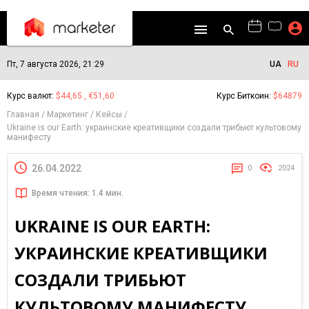
Пт, 7 августа 2026, 21:29
UA
RU
Курс валют:
$44,65 , €51,60
Курс Биткоин:
$64879
Главная
Маркетинг
Кейсы
Ukraine is our Earth: украинские креативщики создали трибьют культовому
манифесту
26.04.2022
0
2024
Время чтения: 1.4 мин.
UKRAINE IS OUR EARTH:
УКРАИНСКИЕ КРЕАТИВЩИКИ
СОЗДАЛИ ТРИБЬЮТ
КУЛЬТОВОМУ МАНИФЕСТУ