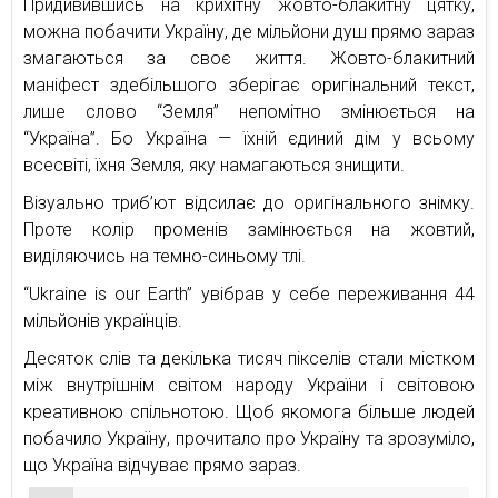
Придивившись на крихітну жовто-блакитну цятку,
можна побачити Україну, де мільйони душ прямо зараз
змагаються за своє життя. Жовто-блакитний
маніфест здебільшого зберігає оригінальний текст,
лише слово “Земля” непомітно змінюється на
“Україна”. Бо Україна — їхній єдиний дім у всьому
всесвіті, їхня Земля, яку намагаються знищити.
Візуально триб’ют відсилає до оригінального знімку.
Проте колір променів замінюється на жовтий,
виділяючись на темно-синьому тлі.
“Ukraine is our Earth” увібрав у себе переживання 44
мільйонів українців.
Десяток слів та декілька тисяч пікселів стали містком
між внутрішнім світом народу України і світовою
креативною спільнотою. Щоб якомога більше людей
побачило Україну, прочитало про Україну та зрозуміло,
що Україна відчуває прямо зараз.