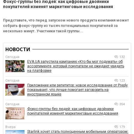
Фокус-группы без людей: как цифровые двойники
покупателей изменят маркетинговые исследования
Представьте, что перед запуском нового продукта компания может
собрать фокус-группу из тысяч потенциальных покупателей за
несколько минут. Участники такой группы...
НОВОСТИ
Сегодня
132
EVA.UA запустила кампанию «Кто бы мог подумать» об
ассортименте, который покупатели не ожидают увидеть
на платформе
Сегодня
123
Приложение или репетитор: новое исследование от Preply
показывает, что лучше помогает заговорить на
иностранном языке
Сегодня
354
Фокус-группы без людей: как цифровые двойники
покупателей изменят маркетинговые исследования
Вчера
179
Starlink хочет стать полноценным мобильным оператором: