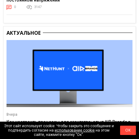
0
3147
АКТУАЛЬНОЕ
Вчера
Как настроить процессы для агентства: опыт AIR Brands в
Этот сайт использует cookie. Чтобы закрыть это сообщение и
NetHunt CRM
подтвердить согласие на
использование cookie
на этом
ОК
0
200
сайте, нажмите кнопку "Ок".