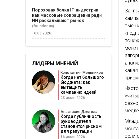
руках
Пороховая бочка IT-индустрии:
За тр
как массовые сокращения ради
кампа
ИИ раскалывают рынок
вмеши
(founder.ua)
«под
16.06.2026
пони
мони
алгор
анали
ЛИДЕРЫ МНЕНИЙ
какая
Константин Мельников
прием
Когда нет большого
бюджета: как
вытащить
Часто
кампанию идеей
учиты
23 июля 2026
разно
медле
Анастасия Джогола
Когда публичность
Младш
руководителя
становится риском
монта
для репутации
Если 
16 июля 2026