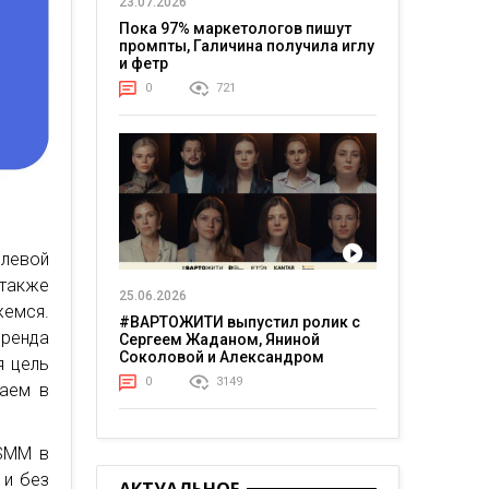
23.07.2026
Пока 97% маркетологов пишут
промпты, Галичина получила иглу
и фетр
0
721
елевой
также
25.06.2026
жемся.
#ВАРТОЖИТИ выпустил ролик с
бренда
Сергеем Жаданом, Яниной
Соколовой и Александром
я цель
Тереном о жизни в постоянном
0
3149
ваем в
напряжении
 SMM в
 и без