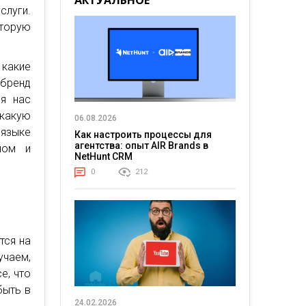
АКТУАЛЬНОЕ
слуги.
торую
 какие
бренд
ля нас
какую
06.08.2026
 языке
Как настроить процессы для
агентства: опыт AIR Brands в
ном и
NetHunt CRM
0
212
тся на
учаем,
е, что
быть в
24.02.2026