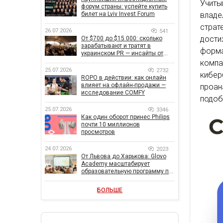
Учиты
форум страны: успейте купить
билет на Lviv Invest Forum
владе
стра
26.07.2026
541
дост
От $700 до $15 000: сколько
зарабатывают и тратят в
форма
украинском PR — инсайты от
znamy и Women Make Money
комп
25.07.2026
2732
кибер
ROPO в действии: как онлайн
влияет на офлайн-продажи —
проан
исследование COMFY
подоб
25.07.2026
3346
Как один оборот принес Philips
почти 10 миллионов
просмотров
24.07.2026
2023
От Львова до Харькова: Glovo
Academy масштабирует
образовательную программу по
поддержке украинского
бизнеса
БОЛЬШЕ