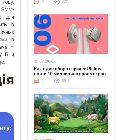
году,
0
722
 SMM-
о для
ить в
ичных
ами в
ача –
у Б и
25.07.2026
ас.
Как один оборот принес Philips
почти 10 миллионов просмотров
0
3346