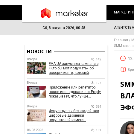
МАРКЕТИН
АГЕНТСТВ
Сб, 8 августа 2026, 00:48
Главная
М
SMM как ча
НОВОСТИ
12
Вчера
142
EVA.UA запустила кампанию
«Кто бы мог подумать» об
Вре
ассортименте, который
покупатели не ожидают увидеть
SMM
на платформе
Вчера
127
Приложение или репетитор:
новое исследование от Preply
ВЛ
показывает, что лучше
помогает заговорить на
ЭФ
иностранном языке
Вчера
384
Фокус-группы без людей: как
цифровые двойники
покупателей изменят
маркетинговые исследования
06.08.2026
181