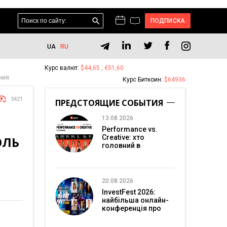
ПОДПИСКА
UA
RU
Курс валют:
$44,65 , €51,60
ния
Курс Биткоин:
$64936
3421
ПРЕДСТОЯЩИЕ СОБЫТИЯ
13.08.2026
Performance vs.
Creative: хто
ОЛЬ
головний в
перформанс-
маркетингу?
20.08.2026
InvestFest 2026:
найбільша онлайн-
конференція про
інвестиції