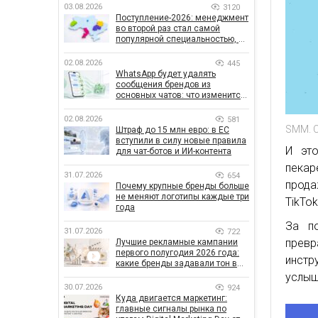
03.08.2026
3120
Поступление-2026: менеджмент
во второй раз стал самой
популярной специальностью, а
количество заявлений —
рекордным за последние 5 лет
02.08.2026
445
WhatsApp будет удалять
сообщения брендов из
основных чатов: что изменится
для бизнеса
02.08.2026
581
SMM. C
Штраф до 15 млн евро: в ЕС
вступили в силу новые правила
И это
для чат-ботов и ИИ-контента
пекар
31.07.2026
654
прода
Почему крупные бренды больше
не меняют логотипы каждые три
TikTok
года
За по
31.07.2026
722
превр
Лучшие рекламные кампании
первого полугодия 2026 года:
инст
какие бренды задавали тон в
отрасли
услыш
30.07.2026
924
Куда двигается маркетинг:
главные сигналы рынка по