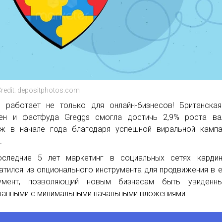
redit: depositphotos.com
 работает не только для онлайн-бизнесов! Британска
ен и фастфуда Greggs смогла достичь 2,9% роста ва
ж в начале года благодаря успешной виральной кампа
.
следние 5 лет маркетинг в социальных сетях кардин
атился из опционального инструмента для продвижения в 
румент, позволяющий новым бизнесам быть увиденн
анными с минимальными начальными вложениями.