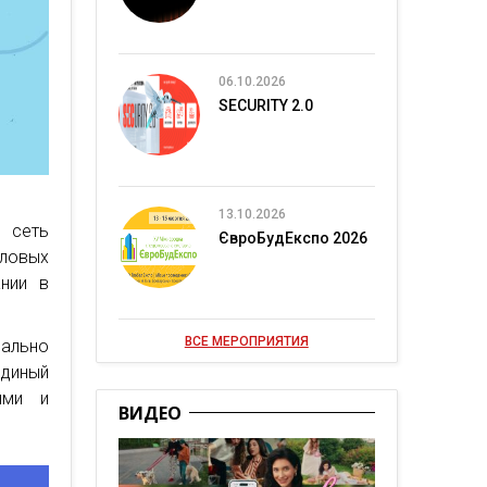
06.10.2026
SECURITY 2.0
13.10.2026
я сеть
ЄвроБудЕкспо 2026
ловых
нии в
ВСЕ МЕРОПРИЯТИЯ
ально
единый
ыми и
ВИДЕО