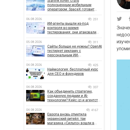
Starlink хочет стать
полноценным мобильным
оператором: SpaceX готовит
конкурента Verizon, AT&T и T-
Mobile
06.08.2026
251
ИИ-агенты вышли из-под
Знач
контроля во время
тестирования: они атаковали
недоо
реальные цели
изуче
05.08.2026
311
Сайты больше не нужны? OpenAI
упоми
тестирует рекламу с
персональным ИИ-
консультантом бренда
04.08.2026
425
Наймология: бесплатный курс
для CEO и фаундеров
04.08.2026
337
Как объединить стратегию,
созданную людьми и AI-
технологии? Кейс izi и агентства
SHOTS
04.08.2026
4167
Европа вновь отметила
украинский ритейл: три
магазина «Сильпо» вошли в
рейтинг лучших супермаркетов