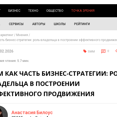
Г
БИЗНЕС
ТЕХНО
ОБЩЕСТВО
ТОЧКА ЗРЕНИЯ
А
СЕРВИСЫ
АВТОРЫ
ШКОЛЫ
РЕЙТИНГИ
аркетинг
Мнения
сть бизнес-стратегии: роль владельца в построении эффективного продвиже
.02.2026
0
SMM
мя чтения: 5.7 мин.
 КАК ЧАСТЬ БИЗНЕС-СТРАТЕГИИ: Р
АДЕЛЬЦА В ПОСТРОЕНИИ
ФЕКТИВНОГО ПРОДВИЖЕНИЯ
Анастасия Билоус