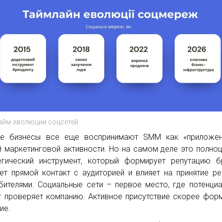
айм эволюции соцсетей
ие бизнесы все еще воспринимают SMM как «приложен
 маркетинговой активности. Но на самом деле это полно
егический инструмент, который формирует репутацию б
ет прямой контакт с аудиторией и влияет на принятие р
бителями. Социальные сети – первое место, где потенци
т проверяет компанию. Активное присутствие скорее фор
ие.