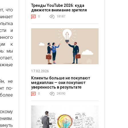
Тренды YouTube 2026: куда
т, что
движется внимание зрителя
чинает
0
18187
опытка
сти и
нного
ции к
нь: мы
отает,
тажные
17.02.2026
Клиенты больше не покупают
йн, не
медиаплан — они покупают
уверенность в результате
нт по-
0
24590
более
ескому
ениям.
винуть