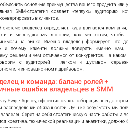
 объяснить основные преимущества вашего продукта или у
льная SMM-стратегия создает «теплую» аудиторию, ко
 конвертировать в клиентов.
й системе владелец определяет, куда двигается компания,
ости и месседжи мы доносим, как мы хотим, чтобы 
инимали на рынке. Именно владелец формирует, что д
о и почему клиенты должны доверять именно нам, 
ему решаем и чем отличаемся от конкурентов. На каком
оворим с аудиторией – легком и шутливом, серьез
ртном или инновационном и драйвовом.
делец и команда: баланс ролей +
ичные ошибки владельцев в SMM
ыту Swipe Agency, эффективная коллаборация всегда строи
м распределении обязанностей. Лучшие результаты мы пол
 владелец берет на себя стратегическую часть работы, а вс
тся креатива, технической реализации и аналитики, должно 