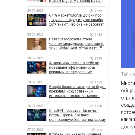
итогам Digital Marketing Day от
GoIT
29.07.2026
1389
67 % маркетологов до сих пор
допускают одну и ту же ошибку,
хотя знают, что она не работает
29.07.2026
1053
Наталья Морозова стала
членом международного жюри
2026 Global Best of the Best Effie
Awards
28.07.2026
3799
AI-креативы сами по себе не
повышают эффективность
рекламы: исследование
Таймл
показало, что на самом деле
влияет на эффективность
28.07.2026
1739
Мног
кампаний
Google больше никогда не будет
общей
прежним: искусственный
интеллект полностью меняет
страт
правила поиска
созда
28.07.2026
1728
ChatGPT перестает быть чат-
потре
ботом. OpenAI создает
клиен
полноценную бизнес-платформу
довер
27.07.2026
755
Крупнейший инвестиционный