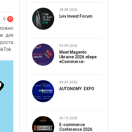
28.08.2026
Lviv Invest Forum
0
ложно
ие для
 роста
03.09.2026
ikTok.
Meet Magento
Ukraine 2026 збере
eCommerce-
спільноту в Києві
09.09.2026
AUTONOMY: EXPO
06.10.2026
E-commerce
Conference 2026