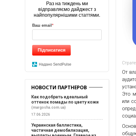
Раз на тиждень ми
відправляємо дайджест з
найпопулярнішими статтями.
Ваш email
*
Підписатися
Страте
Надано SendPulse
От вл
аудит
устан
НОВОСТИ ПАРТНЕРОВ
Это м
Как подобрать идеальный
или с
оттенок помады по цвету кожи
(margosha.com.ua)
опред
17.06.2026
социа
Украинская баллистика,
Основ
частичная демобилизация,
общую
выплаты военным. Главное из