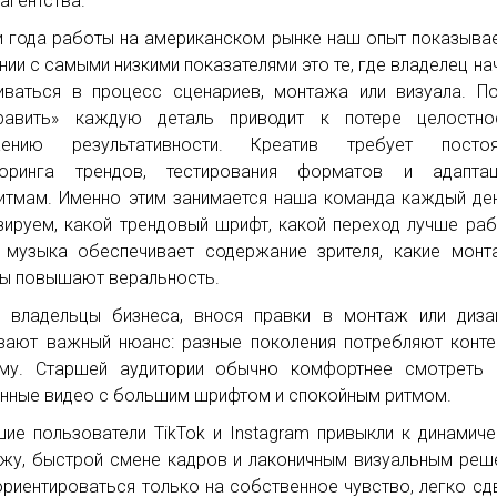
 агентства.
и года работы на американском рынке наш опыт показывае
нии с самыми низкими показателями это те, где владелец на
ваться в процесс сценариев, монтажа или визуала. П
править» каждую деталь приводит к потере целостно
жению результативности. Креатив требует постоя
торинга трендов, тестирования форматов и адапта
итмам. Именно этим занимается наша команда каждый де
зируем, какой трендовый шрифт, какой переход лучше раб
 музыка обеспечивает содержание зрителя, какие мон
ы повышают веральность.
 владельцы бизнеса, внося правки в монтаж или диза
вают важный нюанс: разные поколения потребляют конте
му. Старшей аудитории обычно комфортнее смотреть 
нные видео с большим шрифтом и спокойным ритмом.
ие пользователи TikTok и Instagram привыкли к динамич
жу, быстрой смене кадров и лаконичным визуальным реш
ориентироваться только на собственное чувство, легко сд