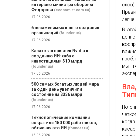
слов)
интервью министра обороны
Федорова
(economist.com.ua)
Прави
17.06.2026
легче
6 незаменимых книг о создании
В это
организаций
(founder.ua)
ценн
17.06.2026
воспр
Казахстан привлек Nvidia к
важн
созданию ИИ-хаба с
пробл
инвестициями $10 млрд
мы г
(founder.ua)
экспе
17.06.2026
500 самых богатых людей мира
Вла
за один день увеличили
Тип
состояние на $336 млрд
(founder.ua)
По оп
17.06.2026
четко
Технологические компании
когда
сократили 150 000 работников,
объясняя это ИИ
касае
(founder.ua)
16.06.2026