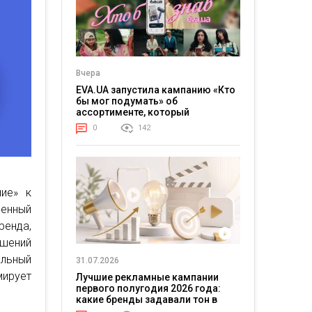
Вчера
EVA.UA запустила кампанию «Кто
бы мог подумать» об
ассортименте, который
покупатели не ожидают увидеть
0
142
на платформе
ие» к
ценный
ренда,
ешений
альный
31.07.2026
мирует
Лучшие рекламные кампании
первого полугодия 2026 года:
какие бренды задавали тон в
отрасли