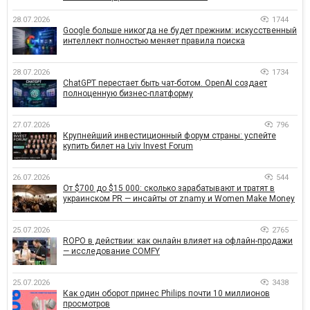
28.07.2026
1744
Google больше никогда не будет прежним: искусственный
интеллект полностью меняет правила поиска
28.07.2026
1734
ChatGPT перестает быть чат-ботом. OpenAI создает
полноценную бизнес-платформу
27.07.2026
796
Крупнейший инвестиционный форум страны: успейте
купить билет на Lviv Invest Forum
26.07.2026
544
От $700 до $15 000: сколько зарабатывают и тратят в
украинском PR — инсайты от znamy и Women Make Money
25.07.2026
2765
ROPO в действии: как онлайн влияет на офлайн-продажи
— исследование COMFY
25.07.2026
3438
Как один оборот принес Philips почти 10 миллионов
просмотров