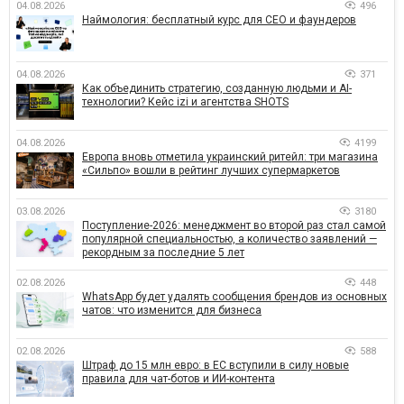
04.08.2026
496
Наймология: бесплатный курс для CEO и фаундеров
04.08.2026
371
Как объединить стратегию, созданную людьми и AI-
технологии? Кейс izi и агентства SHOTS
04.08.2026
4199
Европа вновь отметила украинский ритейл: три магазина
«Сильпо» вошли в рейтинг лучших супермаркетов
03.08.2026
3180
Поступление-2026: менеджмент во второй раз стал самой
популярной специальностью, а количество заявлений —
рекордным за последние 5 лет
02.08.2026
448
WhatsApp будет удалять сообщения брендов из основных
чатов: что изменится для бизнеса
02.08.2026
588
Штраф до 15 млн евро: в ЕС вступили в силу новые
правила для чат-ботов и ИИ-контента