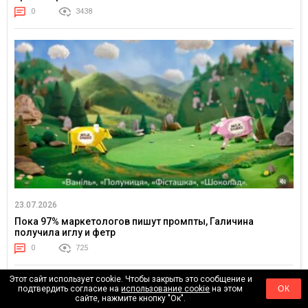
0
3438
23.07.2026
Пока 97% маркетологов пишут промпты, Галичина
получила иглу и фетр
0
725
Этот сайт использует cookie. Чтобы закрыть это сообщение и
подтвердить согласие на
использование cookie
на этом
ОК
сайте, нажмите кнопку "Ок".