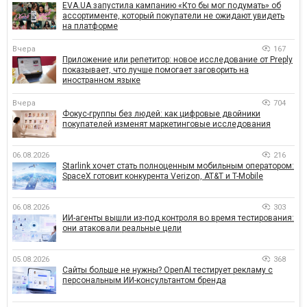
EVA.UA запустила кампанию «Кто бы мог подумать» об
ассортименте, который покупатели не ожидают увидеть
на платформе
Вчера
167
Приложение или репетитор: новое исследование от Preply
показывает, что лучше помогает заговорить на
иностранном языке
Вчера
704
Фокус-группы без людей: как цифровые двойники
покупателей изменят маркетинговые исследования
06.08.2026
216
Starlink хочет стать полноценным мобильным оператором:
SpaceX готовит конкурента Verizon, AT&T и T-Mobile
06.08.2026
303
ИИ-агенты вышли из-под контроля во время тестирования:
они атаковали реальные цели
05.08.2026
368
Сайты больше не нужны? OpenAI тестирует рекламу с
персональным ИИ-консультантом бренда