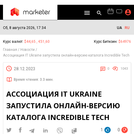
Сб, 8 августа 2026, 17:34
UA
RU
Курс валют:
$44,65 , €51,60
Курс Биткоин:
$64976
Главная
Новости
Ассоциация IT Ukraine запустила онлайн-версию каталога Incredible Tech
28.12.2023
0
1043
Время чтения: 3.3 мин.
АССОЦИАЦИЯ IT UKRAINE
ЗАПУСТИЛА ОНЛАЙН-ВЕРСИЮ
КАТАЛОГА INCREDIBLE TECH
1
0