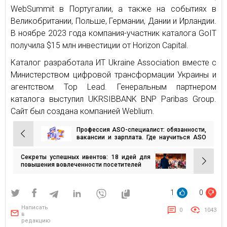
WebSummit в Португалии, а также на событиях в
Великобритании, Польше, Германии, Дании и Ирландии.
В ноябре 2023 года компания-участник каталога GoIT
получила $15 млн инвестиции от Horizon Capital.
Каталог разработала ИТ Ukraine Association вместе с
Министерством цифровой трансформации Украины и
агентством Top Lead. Генеральным партнером
каталога выступил UKRSIBBANK BNP Paribas Group.
Сайт был создана компанией Weblium.
Профессия ASO-специалист: обязанности,
Навигация
вакансии и зарплата. Где научиться ASO
бесплатно?
по
Секреты успешных ивентов: 18 идей для
записям
повышения вовлеченности посетителей
1
0
Написать
0
1043
в
редакцию