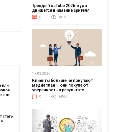
Тренды YouTube 2026: куда
движется внимание зрителя
0
18182
17.02.2026
Клиенты больше не покупают
медиаплан — они покупают
 или
уверенность в результате
новое
ие от
0
24585
зывает,
на
ет стать
м
ым
: