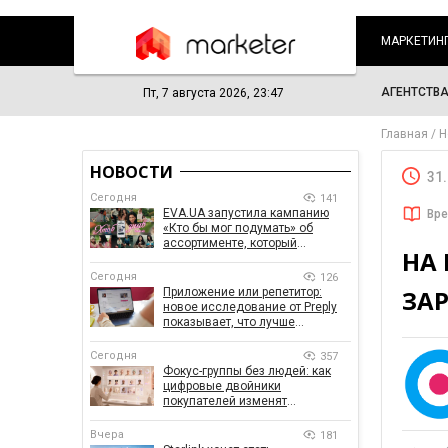
МАРКЕТИН
АГЕНТСТВ
Пт, 7 августа 2026, 23:47
Главная
Н
НОВОСТИ
31
Сегодня
141
EVA.UA запустила кампанию
Вре
«Кто бы мог подумать» об
ассортименте, который
НА
покупатели не ожидают увидеть
на платформе
Сегодня
126
ЗА
Приложение или репетитор:
новое исследование от Preply
показывает, что лучше
помогает заговорить на
иностранном языке
Сегодня
357
Фокус-группы без людей: как
цифровые двойники
покупателей изменят
маркетинговые исследования
Вчера
181