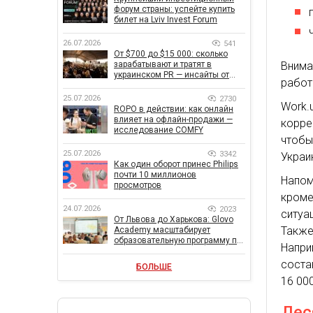
форум страны: успейте купить
билет на Lviv Invest Forum
26.07.2026
541
От $700 до $15 000: сколько
Внима
зарабатывают и тратят в
украинском PR — инсайты от
работ
znamy и Women Make Money
25.07.2026
2730
Work.
ROPO в действии: как онлайн
влияет на офлайн-продажи —
корре
исследование COMFY
чтобы
25.07.2026
3342
Украи
Как один оборот принес Philips
почти 10 миллионов
Напом
просмотров
кроме
24.07.2026
2023
ситуа
От Львова до Харькова: Glovo
Также
Academy масштабирует
образовательную программу по
Напр
поддержке украинского
бизнеса
соста
БОЛЬШЕ
16 000
Дес