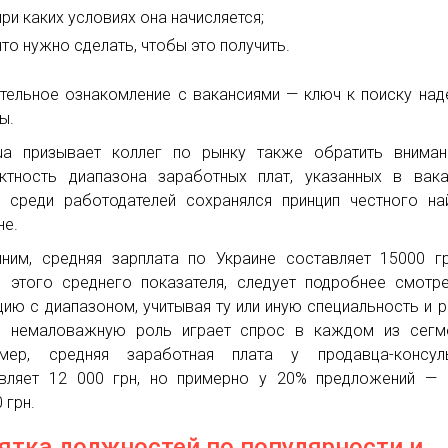
при каких условиях она начисляется;
что нужно сделать, чтобы это получить.
тельное ознакомление с вакансиями — ключ к поиску на
ы.
ua призывает коллег по рынку также обратить вниман
ктность диапазона заработных плат, указанных в вака
 среди работодателей сохранялся принцип честного н
не.
ним, средняя зарплата по Украине составляет 15000 г
 этого среднего показателя, следует подробнее смотр
цию с диапазоном, учитывая ту или иную специальность и р
 немаловажную роль играет спрос в каждом из сегме
имер, средняя заработная плата у продавца-консуль
вляет 12 000 грн, но примерно у 20% предложений — 
 грн.
ятка должностей по популярности и