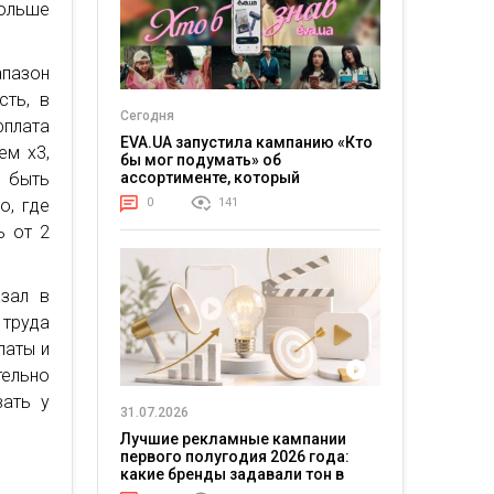
ольше
апазон
сть, в
Сегодня
рплата
EVA.UA запустила кампанию «Кто
ем х3,
бы мог подумать» об
ассортименте, который
т быть
покупатели не ожидают увидеть
0
141
о, где
на платформе
ь от 2
азал в
 труда
латы и
тельно
вать у
31.07.2026
Лучшие рекламные кампании
первого полугодия 2026 года:
какие бренды задавали тон в
отрасли