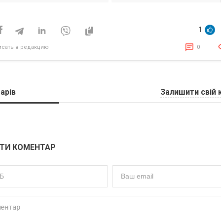
персонального
самым высоким
бренда. Конспект
ростом зарплаты
исям
эфира Дмитрия
Мельниковича с
1
Наталией Холод
исать в редакцию
0
арів
Залишити свій 
ТИ КОМЕНТАР