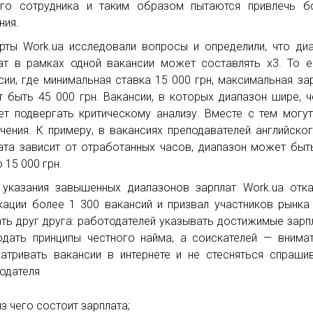
го сотрудника и таким образом пытаются привлечь б
ния.
рты Work.ua исследовали вопросы и определили, что ди
ат в рамках одной вакансии может составлять х3. То е
сии, где минимальная ставка 15 000 грн, максимальная за
 быть 45 000 грн. Вакансии, в которых диапазон шире, ч
ет подвергать критическому анализу. Вместе с тем могу
чения. К примеру, в вакансиях преподавателей английског
ата зависит от отработанных часов, диапазон может быт
 15 000 грн.
 указания завышенных диапазонов зарплат Work.ua отк
кации более 1 300 вакансий и призвал участников рынка
ть друг друга: работодателей указывать достижимые зарп
дать принципы честного найма, а соискателей — внима
атривать вакансии в интернете и не стесняться спраши
одателя
из чего состоит зарплата;