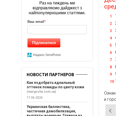
Раз на тиждень ми
сре
відправляємо дайджест з
найпопулярнішими статтями.
Ваш email
*
Підписатися
Надано SendPulse
НОВОСТИ ПАРТНЕРОВ
Как подобрать идеальный
оттенок помады по цвету кожи
(margosha.com.ua)
Ознак
17.06.2026
и гор
Украинская баллистика,
Нав
частичная демобилизация,
выплаты военным. Главное из