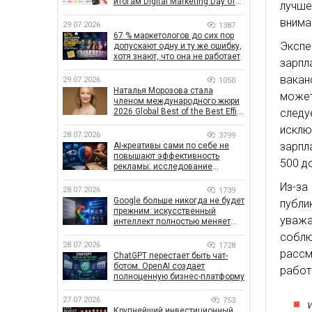
итогам Digital Marketing Day от
лучше
GoIT
внима
29.07.2026
1387
67 % маркетологов до сих пор
Экспе
допускают одну и ту же ошибку,
хотя знают, что она не работает
зарпл
вакан
29.07.2026
1050
Наталья Морозова стала
может
членом международного жюри
следу
2026 Global Best of the Best Effie
Awards
исклю
28.07.2026
3799
зарпл
AI-креативы сами по себе не
повышают эффективность
500 до
рекламы: исследование
показало, что на самом деле
Из-за
влияет на эффективность
28.07.2026
1739
кампаний
Google больше никогда не будет
публи
прежним: искусственный
уважа
интеллект полностью меняет
правила поиска
соблю
28.07.2026
1728
рассм
ChatGPT перестает быть чат-
ботом. OpenAI создает
работ
полноценную бизнес-платформу
27.07.2026
753
Крупнейший инвестиционный