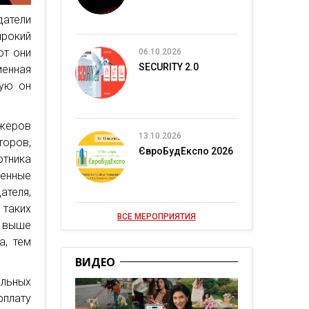
датели
ирокий
ют они
06.10.2026
SECURITY 2.0
менная
рую он
джеров
13.10.2026
оров,
ЄвроБудЕкспо 2026
тника
енные
ателя,
 таких
ВСЕ МЕРОПРИЯТИЯ
 выше
а, тем
ВИДЕО
альных
плату