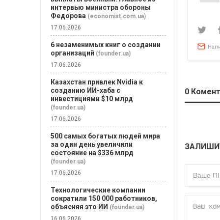
по
интервью министра обороны
зап
Федорова
(economist.com.ua)
17.06.2026
6 незаменимых книг о создании
Нап
организаций
(founder.ua)
17.06.2026
Казахстан привлек Nvidia к
созданию ИИ-хаба с
0
Комент
инвестициями $10 млрд
(founder.ua)
17.06.2026
500 самых богатых людей мира
за один день увеличили
ЗАЛИШИ
состояние на $336 млрд
(founder.ua)
17.06.2026
Технологические компании
сократили 150 000 работников,
объясняя это ИИ
(founder.ua)
16.06.2026