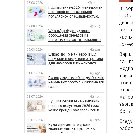
03.08.2026
3116
Поступление-2026: менеджмент
В сор
во второй раз стал самой
прибе
популярной специальностью, а
количество заявлений —
диапа
рекордным за последние 5 лет
02.08.2026
445
это т
WhatsApp будет удалять
сообщения брендов из
часть
основных чатов: что изменится
прине
для бизнеса
02.08.2026
581
Зарпл
Штраф до 15 млн евро: в ЕС
вступили в силу новые правила
по п
для чат-ботов и ИИ-контента
медиа
31.07.2026
654
тако
Почему крупные бренды больше
ожида
не меняют логотипы каждые три
года
от ко
мане
31.07.2026
722
Лучшие рекламные кампании
зарпл
первого полугодия 2026 года:
какие бренды задавали тон в
больш
отрасли
30.07.2026
922
Следу
Куда двигается маркетинг:
рабо
главные сигналы рынка по