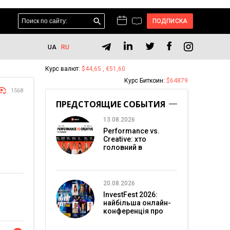
ПОДПИСКА
UA
RU
Курс валют:
$44,65 , €51,60
Курс Биткоин:
$64879
1568
ПРЕДСТОЯЩИЕ СОБЫТИЯ
13.08.2026
Performance vs.
Creative: хто
головний в
перформанс-
маркетингу?
20.08.2026
InvestFest 2026:
найбільша онлайн-
конференція про
інвестиції