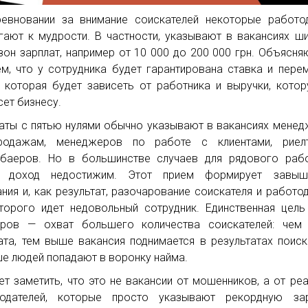
евновании за внимание соискателей некоторые работо
гают к мудрости. В частности, указывают в вакансиях ш
зон зарплат, например от 10 000 до 200 000 грн. Объясня
ем, что у сотрудника будет гарантирована ставка и пере
, которая будет зависеть от работника и выручки, кото
сет бизнесу.
аты с пятью нулями обычно указывают в вакансиях мене
родажам, менеджеров по работе с клиентами, риелт
баеров. Но в большинстве случаев для рядового рабо
й доход недостижим. Этот прием формирует завыш
ния и, как результат, разочарование соискателя и работод
торого идет недовольный сотрудник. Единственная цель
вров — охват большего количества соискателей: чем
ата, тем выше вакансия поднимается в результатах поиск
е людей попадают в воронку найма.
ет заметить, что это не вакансии от мошенников, а от ре
тодателей, которые просто указывают рекордную зар