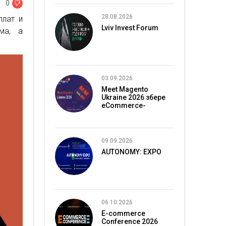
0
28.08.2026
плат и
Lviv Invest Forum
ма, а
03.09.2026
Meet Magento
Ukraine 2026 збере
eCommerce-
спільноту в Києві
09.09.2026
AUTONOMY: EXPO
06.10.2026
E-commerce
Conference 2026