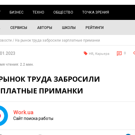
Г
БИЗНЕС
ТЕХНО
ОБЩЕСТВО
ТОЧКА ЗРЕНИЯ
А
СЕРВИСЫ
АВТОРЫ
ШКОЛЫ
РЕЙТИНГИ
овости
На рынок труда забросили зарплатные приманки
.01.2023
,
0
HR
Карьера
мя чтения: 2.2 мин.
 РЫНОК ТРУДА ЗАБРОСИЛИ
РПЛАТНЫЕ ПРИМАНКИ
Work.ua
Сайт поиска работы