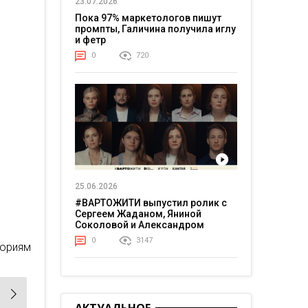
23.07.2026
Пока 97% маркетологов пишут
промпты, Галичина получила иглу
и фетр
0
720
25.06.2026
#ВАРТОЖИТИ выпустил ролик с
Сергеем Жаданом, Яниной
Соколовой и Александром
Тереном о жизни в постоянном
0
3147
гориям
напряжении