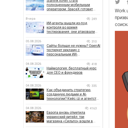
Starlink хочет стать
полноценным мобильным
оператором: SpaceX готовит
Work.
конкурента Verizon, AT&T и T-
приз
Mobile
Вчера
249
ИИ-агенты вышли из-под
соиск
контроля во время
тестирования: они атаковали
реальные цели
05.08.2026
310
Сайты больше не нужны? OpenAI
тестирует рекламу с
персональным ИИ-
консультантом бренда
04.08.2026
418
Наймология: бесплатный курс
для CEO и фаундеров
04.08.2026
335
Как объединить стратегию,
созданную людьми и AI-
технологии? Кейс izi и агентства
SHOTS
04.08.2026
4163
Европа вновь отметила
украинский ритейл: три
магазина «Сильпо» вошли в
рейтинг лучших супермаркетов