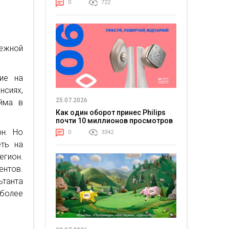
0
722
дежной
ие на
нсиях,
25.07.2026
айма в
Как один оборот принес Philips
почти 10 миллионов просмотров
рн. Но
0
3342
еть на
егион.
нтов.
танта
более