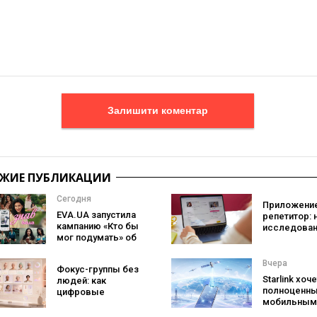
Залишити коментар
ЖИЕ ПУБЛИКАЦИИ
Сегодня
Приложение
EVA.UA запустила
репетитор: 
кампанию «Кто бы
исследован
мог подумать» об
Preply пока
ассортименте,
что лучше
который
помогает
Вчера
Фокус-группы без
покупатели не
заговорить 
Starlink хоч
людей: как
ожидают увидеть
иностранно
полноценн
цифровые
на платформе
языке
мобильным
двойники
оператором
покупателей