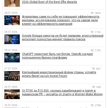
2026 Global Best of the Best Effie Awards
28.07.2026
3854
AI-креативы сами по себе не повышают эффективность
рекламы: исследование показало, что на самом деле
влияет на эффективность кампаний
28.07.2026
1752
Google больше никогда не будет прежним: искусственный
интеллект полностью меняет правила поиска
28.07.2026
1745
ChatGPT перестает быть чат-ботом. OpenAI создает
полноценную бизнес-платформу
27.07.2026
827
Крупнейший инвестиционный форум страны: успейте
купить билет на Lviv Invest Forum
26.07.2026
548
От $700 до $15 000: сколько зарабатывают и тратят в
украинском PR — инсайты от znamy и Women Make Money
25.07.2026
2798