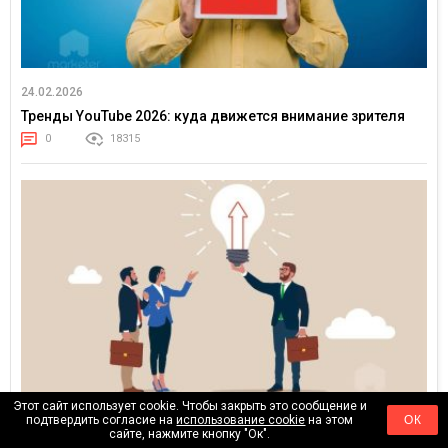
24.02.2026
Тренды YouTube 2026: куда движется внимание зрителя
0
18315
Этот сайт использует cookie. Чтобы закрыть это сообщение и
17.02.2026
подтвердить согласие на
использование cookie
на этом
ОК
сайте, нажмите кнопку "Ок".
Клиенты больше не покупают медиаплан — они покупают