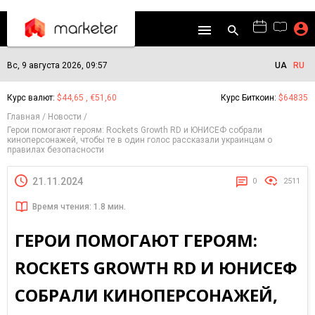
Вс, 9 августа 2026, 09:57
UA
RU
Курс валют:
$44,65 , €51,60
Курс Биткоин:
$64835
Главная
Новости
Герои помогают героям: Rockets Growth RD и ЮНИСЕФ собрали
киноперсонажей, чтобы те в один голос рассказали украинцам о
правилах безопасности
21.11.2024
0
2511
Время чтения: 1.8 мин.
ГЕРОИ ПОМОГАЮТ ГЕРОЯМ:
ROCKETS GROWTH RD И ЮНИСЕФ
СОБРАЛИ КИНОПЕРСОНАЖЕЙ,