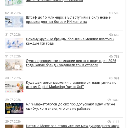
чатов: что изменится для бизнеса
02.08.2026
595
Штраф до 15 млн евро: в ЕС вступили в силу новые
правила для чат-ботов и ИИ-контента
31.07.2026
669
Почему крупные бренды больше не меняют логотипы
каждые три года
31.07.2026
751
Лучшие рекламные кампании первого полугодия 2026
года: какие бренды задавали тон в отрасли
30.07.2026
991
Куда двигается маркетинг: главные сигналы рынка по
итогам Digital Marketing Day от GoIT
29.07.2026
1440
67 % маркетологов до сих пор допускают одну и ту же
ошибку, хотя знают, что она не работает
29.07.2026
1117
Наталья Морозова стала членом международного жюри