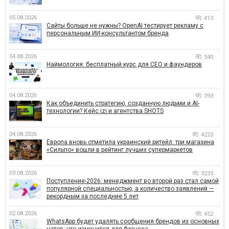
05.08.2026
413
Сайты больше не нужны? OpenAI тестирует рекламу с
персональным ИИ-консультантом бренда
04.08.2026
540
Наймология: бесплатный курс для CEO и фаундеров
04.08.2026
393
Как объединить стратегию, созданную людьми и AI-
технологии? Кейс izi и агентства SHOTS
04.08.2026
4223
Европа вновь отметила украинский ритейл: три магазина
«Сильпо» вошли в рейтинг лучших супермаркетов
03.08.2026
3233
Поступление-2026: менеджмент во второй раз стал самой
популярной специальностью, а количество заявлений —
рекордным за последние 5 лет
02.08.2026
452
WhatsApp будет удалять сообщения брендов из основных