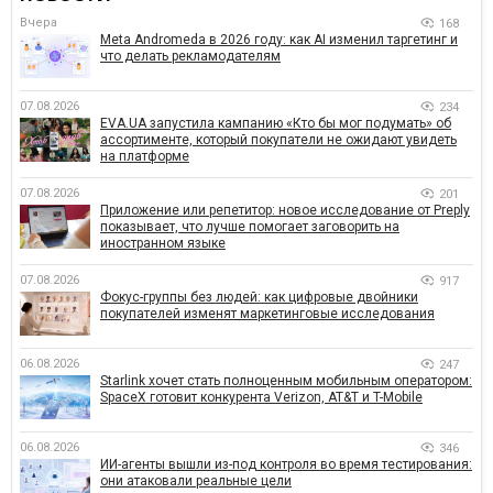
Вчера
168
Meta Andromeda в 2026 году: как AI изменил таргетинг и
что делать рекламодателям
07.08.2026
234
EVA.UA запустила кампанию «Кто бы мог подумать» об
ассортименте, который покупатели не ожидают увидеть
на платформе
07.08.2026
201
Приложение или репетитор: новое исследование от Preply
показывает, что лучше помогает заговорить на
иностранном языке
07.08.2026
917
Фокус-группы без людей: как цифровые двойники
покупателей изменят маркетинговые исследования
06.08.2026
247
Starlink хочет стать полноценным мобильным оператором:
SpaceX готовит конкурента Verizon, AT&T и T-Mobile
06.08.2026
346
ИИ-агенты вышли из-под контроля во время тестирования:
они атаковали реальные цели