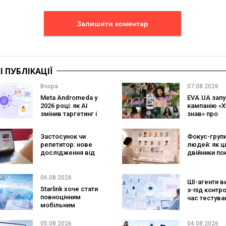
Залишити коментар
 ПУБЛІКАЦІЇ
Вчора
07.08.2026
Meta Andromeda у
EVA.UA запу
2026 році: як AI
кампанію «Х
змінив таргетинг і
знав» про
що робити
асортимент,
рекламодавцям
покупці не
Застосунок чи
Фокус-групи
очікують по
репетитор: нове
людей: як ц
на платформ
дослідження від
двійники по
Preply показує, що
змінять
краще допомагає
маркетинго
заговорити
досліджен
06.08.2026
ШІ-агенти в
іноземною мовою
Starlink хоче стати
з-під контр
повноцінним
час тестува
мобільним
вони атакув
оператором:
реальні цілі
SpaceX готує
05.08.2026
04.08.2026