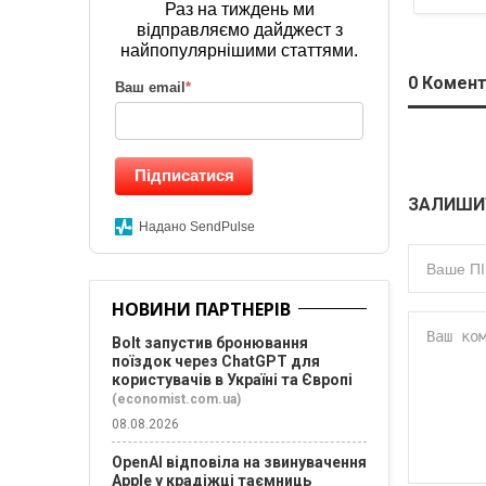
Раз на тиждень ми
відправляємо дайджест з
найпопулярнішими статтями.
0
Комент
Ваш email
*
Підписатися
ЗАЛИШИ
Надано SendPulse
НОВИНИ ПАРТНЕРІВ
Bolt запустив бронювання
поїздок через ChatGPT для
користувачів в Україні та Європі
(economist.com.ua)
08.08.2026
OpenAI відповіла на звинувачення
Apple у крадіжці таємниць