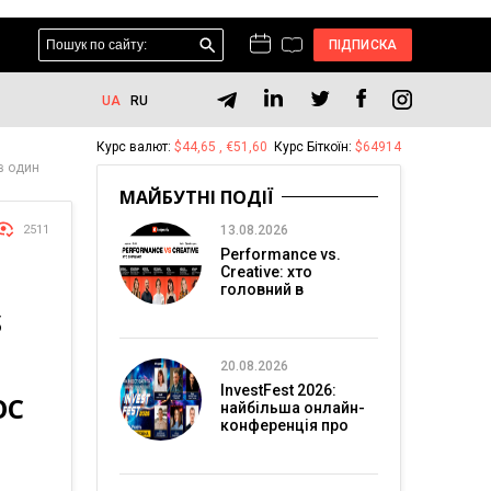
ПІДПИСКА
UA
RU
Курс валют:
$44,65 , €51,60
Курс Біткоїн:
$64914
в один
МАЙБУТНІ ПОДІЇ
2511
13.08.2026
Performance vs.
Creative: хто
головний в
перформанс-
S
маркетингу?
20.08.2026
InvestFest 2026:
ОС
найбільша онлайн-
конференція про
інвестиції