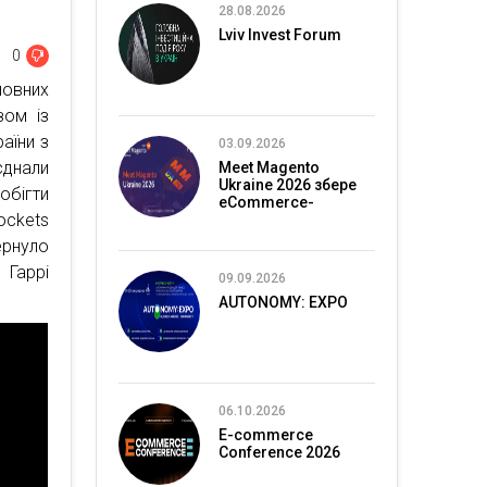
28.08.2026
Lviv Invest Forum
0
ловних
зом із
аїни з
03.09.2026
єднали
Meet Magento
Ukraine 2026 збере
обігти
eCommerce-
ockets
спільноту в Києві
ернуло
 Гаррі
09.09.2026
AUTONOMY: EXPO
06.10.2026
E-commerce
Conference 2026