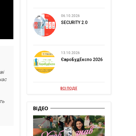
06.10.2026
SECURITY 2.0
13.10.2026
ЄвроБудЕкспо 2026
ві
час
ВСІ ПОДІЇ
ть
ВІДЕО