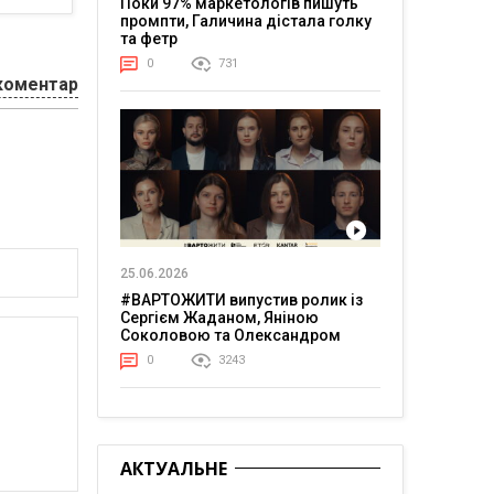
Поки 97% маркетологів пишуть
промпти, Галичина дістала голку
та фетр
0
731
коментар
25.06.2026
#ВАРТОЖИТИ випустив ролик із
Сергієм Жаданом, Яніною
Соколовою та Олександром
Тереном про життя в постійній
0
3243
напрузі
АКТУАЛЬНЕ