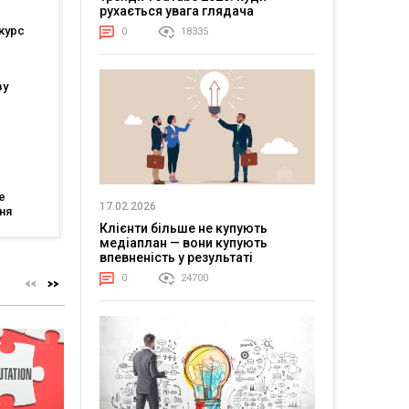
рухається увага глядача
курс
0
18335
ву
ійшли
тів
е
17.02.2026
ня
Клієнти більше не купують
тів: що
медіаплан — вони купують
ля
впевненість у результаті
0
24700