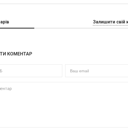
арів
Залишити свій 
ТИ КОМЕНТАР