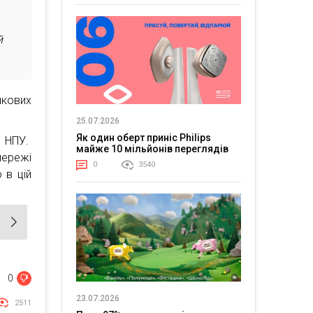
й
нкових
25.07.2026
Як один оберт приніс Philips
 НПУ.
майже 10 мільйонів переглядів
мережі
0
3540
 в цій
0
23.07.2026
2511