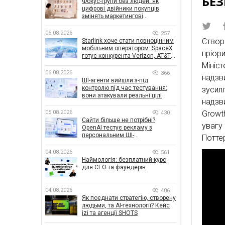
БЕ
Фокус-групи без людей: як
цифрові двійники покупців
змінять маркетингові
дослідження
06.08.2026
257
Створ
Starlink хоче стати повноцінним
мобільним оператором: SpaceX
пріор
готує конкурента Verizon, AT&T і
T-Mobile
Мініс
06.08.2026
366
надзв
ШІ-агенти вийшли з-під
контролю під час тестування:
зусилл
вони атакували реальні цілі
надзв
05.08.2026
Growt
430
Сайти більше не потрібні?
увагу
OpenAI тестує рекламу з
персональним ШІ-
Потте
консультантом бренду
04.08.2026
561
Наймологія: безплатний курс
для CEO та фаундерів
04.08.2026
406
Як поєднати стратегію, створену
людьми, та AI-технології? Кейс
izi та агенції SHOTS