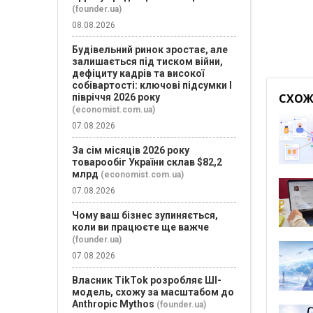
(founder.ua)
08.08.2026
Будівельний ринок зростає, але
залишається під тиском війни,
дефіциту кадрів та високої
собівартості: ключові підсумки І
СХОЖІ
півріччя 2026 року
(economist.com.ua)
07.08.2026
За сім місяців 2026 року
товарообіг України склав $82,2
млрд
(economist.com.ua)
07.08.2026
Чому ваш бізнес зупиняється,
коли ви працюєте ще важче
(founder.ua)
07.08.2026
Власник TikTok розробляє ШІ-
модель, схожу за масштабом до
Anthropic Mythos
(founder.ua)