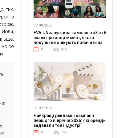
о тих,
ерої з
торів,
07.08.2026
Йоди,
EVA.UA запустила кампанію «Хто б
знав» про асортимент, якого
льше,
покупці не очікують побачити на
 voice
платформі
0
242
х.
нь
і
35%
31.07.2026
Найкращі рекламні кампанії
першого півріччя 2026: які бренди
и
задавали тон індустрії
их
0
753