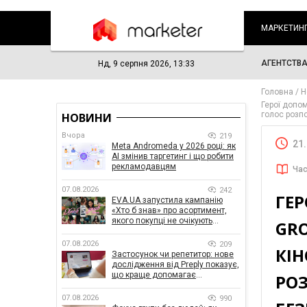
МАРКЕТИН
АГЕНТСТВ
Нд, 9 серпня 2026, 13:33
Головна
Н
Герої допом
голос розп
НОВИНИ
Вчора
219
21
Meta Andromeda у 2026 році: як
AI змінив таргетинг і що робити
рекламодавцям
Час
07.08.2026
242
ГЕР
EVA.UA запустила кампанію
«Хто б знав» про асортимент,
якого покупці не очікують
GRO
побачити на платформі
07.08.2026
209
КІН
Застосунок чи репетитор: нове
дослідження від Preply показує,
що краще допомагає
РО
заговорити іноземною мовою
07.08.2026
990