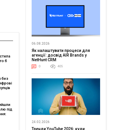
06.08.2026
Як налаштувати процеси для
агенції: досвід AIR Brands у
стила
NetHunt CRM
то б
0
405
 якого
 без
бачити
ифрові
і
купців
ві
ня
ийшли
олю під
ння:
али
24.02.2026
Тренди YouTube 2026: куди