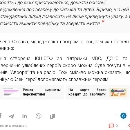
блять і до яких прислухаються, донести основні
відомлення про безпеку до батьків та дітей. Віримо, що цей
стандартний підхід дозволить не лише привернути увагу, а 
помогти змінити поведінку та зберегти життя.
чева Оксана, менеджерка програм із соціальних і поведі
ЮНІСЕФ
анія створена ЮНІСЕФ за підтримки МВС, ДСНС та
звернення улюблених героїв скоро можна буде почути в 
инів “Аврора” та на радіо. Тож сміливо можна сказати, що
нії улюблені герої допомагають справжнім героям.
Ринок вирішить:
Чи варто брати
ігація
перспективи
кредит до зарплати:
исів
психологів та
вигоди та підводні
філологів на ринку
камені
праці
1
исати в редакцію
0