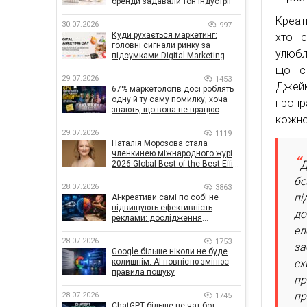
бренди задавали тон індустрії
Креат
30.07.2026
997
Куди рухається маркетинг:
хто є
головні сигнали ринку за
улюбл
підсумками Digital Marketing
Day від GoIT
що є 
29.07.2026
1453
Джейм
67% маркетологів досі роблять
одну й ту саму помилку, хоча
пропр
знають, що вона не працює
кожно
29.07.2026
1119
Наталія Морозова стала
членкинею міжнародного журі
Д
2026 Global Best of the Best Effie
Awards
бе
28.07.2026
3863
пі
AI-креативи самі по собі не
підвищують ефективність
до
реклами: дослідження
показало, що насправді
ел
впливає на ефективність
28.07.2026
1753
за
кампаній
Google більше ніколи не буде
колишнім: AI повністю змінює
сх
правила пошуку
пр
пр
28.07.2026
1745
ChatGPT більше не чат-бот: