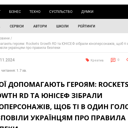
Г
БІЗНЕС
ТЕХНО
СУСПІЛЬСТВО
ДУМКИ
А
СЕРВІСИ
АВТОРИ
ШКОЛИ
РЕЙТИНГИ
овини
агають героям: Rockets Growth RD та ЮНІСЕФ зібрали кіноперсонажів, щоб ті 
овіли українцям про правила безпеки
.11.2024
0
Креатив
 читання: 1.7 хв.
ОЇ ДОПОМАГАЮТЬ ГЕРОЯМ: ROCKET
WTH RD ТА ЮНІСЕФ ЗІБРАЛИ
ОПЕРСОНАЖІВ, ЩОБ ТІ В ОДИН ГОЛ
ЗПОВІЛИ УКРАЇНЦЯМ ПРО ПРАВИЛА