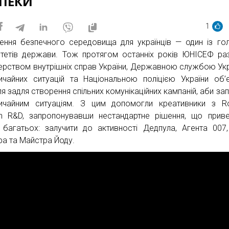
ЗПЕКИ
1
ення безпечного середовища для українців — один із го
итетів держави. Тож протягом останніх років ЮНІСЕФ ра
терством внутрішніх справ України, Державною службою Укр
ичайних ситуацій та Національною поліцією України об’
я задля створення спільних комунікаційних кампаній, аби зап
ичайним ситуаціям. З цим допомогли креативники з R
h R&D, запропонувавши нестандартне рішення, що прив
 багатьох: залучити до активності Дедпула, Агента 007,
ра та Майстра Йоду.