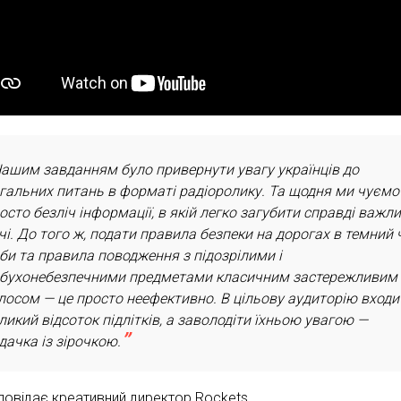
ашим завданням було привернути увагу українців до
гальних питань в форматі радіоролику. Та щодня ми чуємо
осто безліч інформації, в якій легко загубити справді важли
чі. До того ж, подати правила безпеки на дорогах в темний 
би та правила поводження з підозрілими і
бухонебезпечними предметами класичним застережливим
лосом — це просто неефективно. В цільову аудиторію входи
ликий відсоток підлітків, а заволодіти їхньою увагою —
дачка із зірочкою.
повідає креативний директор Rockets.