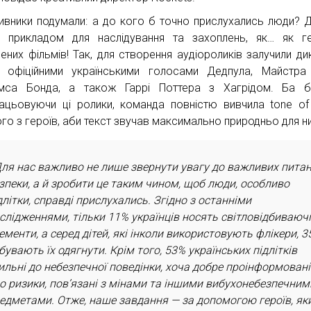
ивники подумали: а до кого б точно прислухались люди? Д
 прикладом для наслідування та захоплень, як… як г
ених фільмів! Так, для створення аудіороликів залучили дик
офіційними українськими голосами Дедпула, Майстра 
са Бонда, а також Гаррі Поттера з Хагрідом. Ба бі
ацьовуючи ці ролики, команда повністю вивчила tone of
го з героїв, аби текст звучав максимально природньо для ни
ля нас важливо не лише звернути увагу до важливих пита
зпеки, а й зробити це таким чином, щоб люди, особливо
длітки, справді прислухались. Згідно з останніми
слідженнями, тільки 11% українців носять світловідбиваюч
ементи, а серед дітей, які інколи використовують флікери, 
бувають їх одягнути. Крім того, 53% українських підлітків
ильні до небезпечної поведінки, хоча добре проінформовані
о ризики, пов’язані з мінами та іншими вибухонебезпечним
едметами. Отже, наше завдання — за допомогою героїв, як