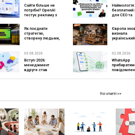
конкурента
Сайти більше не
Наймологія:
Verizon, AT&T і T-
потрібні? OpenAI
безплатний 
Mobile
тестує рекламу з
для CEO та
персональним ШІ-
фаундерів
консультантом
Як поєднати
Європа зно
бренду
стратегію,
визнала
створену людьми,
український
та AI-технології?
ритейл: три
Кейс izi та агенції
«Сільпо» ув
SHOTS
до рейтингу
03.08.2026
02.08.2026
найкращих
Вступ-2026:
WhatsApp
супермарке
менеджмент
прибиратим
вдруге став
повідомлен
найпопулярнішою
брендів з
спеціальністю, а
основних ча
кількість заяв —
зміниться д
рекордна за 5
бізнесу
Усі статті >>
років