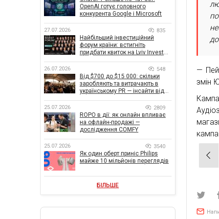
лю
OpenAI готує головного
конкурента Google і Microsoft
по
не
27.07.2026
835
Найбільший інвестиційний
до
форум країни: встигніть
придбати квиток на Lviv Invest
Forum
26.07.2026
— Пей
548
Від $700 до $15 000: скільки
змін 
заробляють та витрачають в
українському PR — інсайти від
Камп
znamy та Women Make Money
25.07.2026
2809
Аудіо
ROPO в дії: як онлайн впливає
магаз
на офлайн-продажі —
дослідження COMFY
кампа
25.07.2026
3540
Нав
Як один оберт приніс Philips
майже 10 мільйонів переглядів
зап
БІЛЬШЕ
Нап