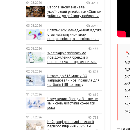
04.08.2026
4237
Європа знову визнала
український ритейл: три «Сільпо»
увійшли до рейтингу найкращих
супермаркетів
03.08.2026
3252
Вступ-2026: менеджмент вдруге
став найпопулярнішою
спеціальністю, а кількість заяв
— рекордна за 5 років
02.08.2026
455
WhatsApp прибиратиме
Н
повідомлення брендів з
на
основних чатів: що зміниться
для бізнесу
пр
02.08.2026
595
ре
Штраф до €15 млн: у ЄС
запрацювали нові правила для
до
чатботів і ШІ-контенту
ви
31.07.2026
669
го
Чому великі бренди більше не
ве
змінюють логотипи кожні три
роки
за
31.07.2026
753
Найкращі рекламні кампанії
першого півріччя 2026: які
— роз