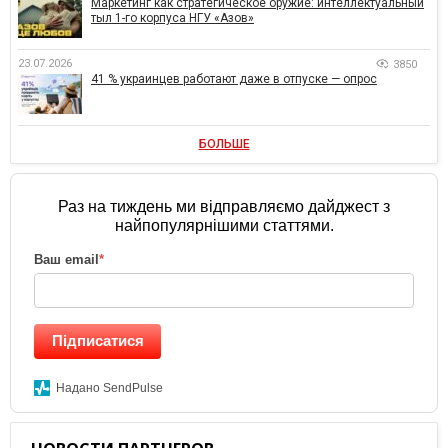
Маркетинг как стратегическое оружие: интеллектуальный
тыл 1-го корпуса НГУ «Азов»
23.07.2026
3850
41 % украинцев работают даже в отпуске — опрос
БОЛЬШЕ
Раз на тиждень ми відправляємо дайджест з
найпопулярнішими статтями.
Ваш email
*
Підписатися
Надано SendPulse