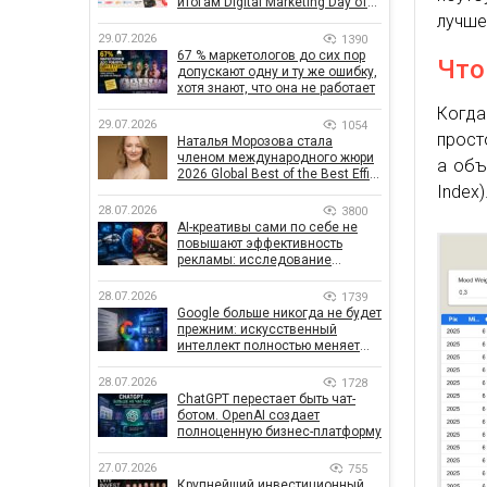
итогам Digital Marketing Day от
лучше
GoIT
29.07.2026
1390
67 % маркетологов до сих пор
Что
допускают одну и ту же ошибку,
хотя знают, что она не работает
Когда
29.07.2026
1054
прост
Наталья Морозова стала
членом международного жюри
а объ
2026 Global Best of the Best Effie
Index)
Awards
28.07.2026
3800
AI-креативы сами по себе не
повышают эффективность
рекламы: исследование
показало, что на самом деле
влияет на эффективность
28.07.2026
1739
кампаний
Google больше никогда не будет
прежним: искусственный
интеллект полностью меняет
правила поиска
28.07.2026
1728
ChatGPT перестает быть чат-
ботом. OpenAI создает
полноценную бизнес-платформу
27.07.2026
755
Крупнейший инвестиционный