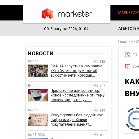
МАРКЕТИН
АГЕНТСТВ
Сб, 8 августа 2026, 01:04
Главная
М
НОВОСТИ
17
Вчера
142
EVA.UA запустила кампанию
Вре
«Кто бы мог подумать» об
ассортименте, который
КАК
покупатели не ожидают увидеть
на платформе
Вчера
127
ВН
Приложение или репетитор:
новое исследование от Preply
показывает, что лучше
помогает заговорить на
иностранном языке
Вчера
389
Фокус-группы без людей: как
цифровые двойники
покупателей изменят
маркетинговые исследования
06.08.2026
181