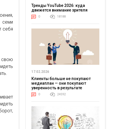
Тренды YouTube 2026: куда
движется внимание зрителя
ения,
0
18188
 семи
т себя
 свою
видеть
17.02.2026
ать.
Клиенты больше не покупают
медиаплан — они покупают
уверенность в результате
0
24592
нивает
идеть
борот,