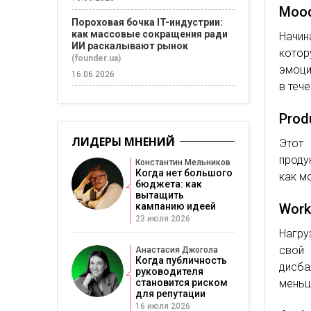
Mood
Пороховая бочка IT-индустрии:
как массовые сокращения ради
Начи
ИИ раскалывают рынок
котор
(founder.ua)
эмоци
16.06.2026
в теч
Produ
ЛИДЕРЫ МНЕНИЙ
Этот
проду
Константин Мельников
Когда нет большого
как м
бюджета: как
вытащить
Work
кампанию идеей
23 июля 2026
Нагру
свой
Анастасия Джогола
Когда публичность
дисба
руководителя
меньш
становится риском
для репутации
16 июля 2026