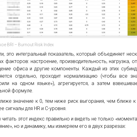
кое BRI – Burnout Risk Index
ти, это интегральный показатель, который объединяет нес
х факторов: настроение, производительность, нагрузка, от
ение офиса и другие компоненты. Каждый из этих субин
яется отдельно, проходит нормализацию (чтобы все зн
рили на одном языке»), агрегируется, а затем взвешива
ьной формуле.
лиже значение к 0, тем ниже риск выгорания, чем ближе к 
ее сигналы для HR и С-уровня.
 читать этот индекс правильно и видеть не только «момент
яние», но и динамику, мы измеряем его в двух разрезах: