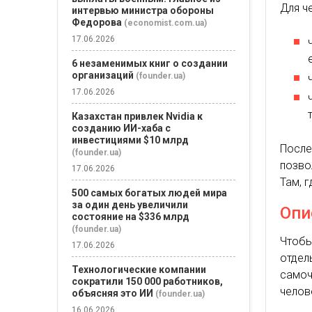
Для ч
интервью министра обороны
Федорова
(economist.com.ua)
17.06.2026
6 незаменимых книг о создании
организаций
(founder.ua)
17.06.2026
Казахстан привлек Nvidia к
созданию ИИ-хаба с
инвестициями $10 млрд
После
(founder.ua)
позво
17.06.2026
Там, 
500 самых богатых людей мира
за один день увеличили
Опи
состояние на $336 млрд
(founder.ua)
Чтобы
17.06.2026
отдел
Технологические компании
само
сократили 150 000 работников,
челов
объясняя это ИИ
(founder.ua)
16.06.2026