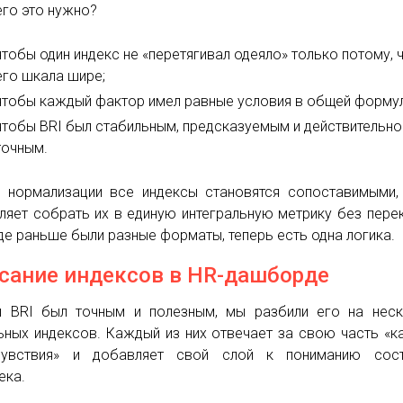
его это нужно?
чтобы один индекс не «перетягивал одеяло» только потому, 
его шкала шире;
чтобы каждый фактор имел равные условия в общей формул
чтобы BRI был стабильным, предсказуемым и действительно
точным.
 нормализации все индексы становятся сопоставимыми,
ляет собрать их в единую интегральную метрику без пере
где раньше были разные форматы, теперь есть одна логика.
сание индексов в HR-дашборде
 BRI был точным и полезным, мы разбили его на неск
ьных индексов. Каждый из них отвечает за свою часть «к
чувствия» и добавляет свой слой к пониманию сост
ека.