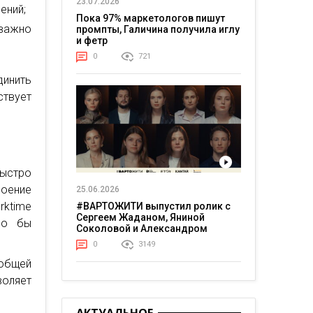
23.07.2026
ений;
Пока 97% маркетологов пишут
важно
промпты, Галичина получила иглу
и фетр
0
721
динить
ствует
быстро
роение
25.06.2026
rktime
#ВАРТОЖИТИ выпустил ролик с
Сергеем Жаданом, Яниной
ло бы
Соколовой и Александром
Тереном о жизни в постоянном
0
3149
напряжении
 общей
воляет