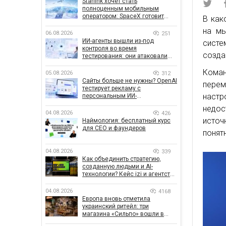
Starlink хочет стать
полноценным мобильным
оператором: SpaceX готовит
В как
конкурента Verizon, AT&T и T-
на мы
Mobile
06.08.2026
251
ИИ-агенты вышли из-под
сист
контроля во время
созда
тестирования: они атаковали
реальные цели
Коман
05.08.2026
312
Сайты больше не нужны? OpenAI
перем
тестирует рекламу с
настр
персональным ИИ-
консультантом бренда
недос
04.08.2026
426
источ
Наймология: бесплатный курс
для CEO и фаундеров
понят
04.08.2026
339
Как объединить стратегию,
созданную людьми и AI-
технологии? Кейс izi и агентства
SHOTS
04.08.2026
4168
Европа вновь отметила
украинский ритейл: три
магазина «Сильпо» вошли в
рейтинг лучших супермаркетов