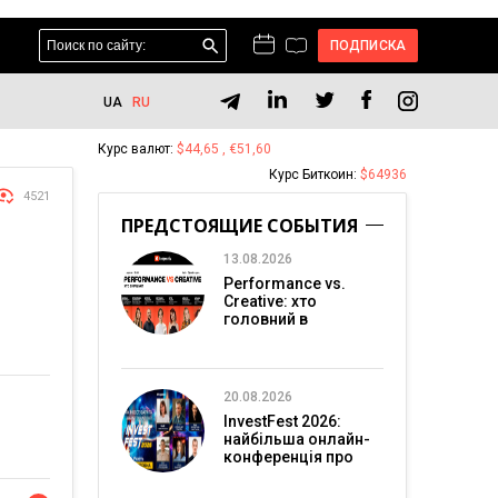
ПОДПИСКА
UA
RU
Курс валют:
$44,65 , €51,60
Курс Биткоин:
$64936
4521
ПРЕДСТОЯЩИЕ СОБЫТИЯ
13.08.2026
Performance vs.
Creative: хто
головний в
перформанс-
маркетингу?
20.08.2026
InvestFest 2026:
найбільша онлайн-
конференція про
інвестиції