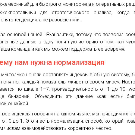
ежемесячный для быстрого мониторинга и оперативных реш
ежеквартальный для стратегического анализа, когда 
понять тенденции, а не разовые пики.
тал основой нашей HR-аналитики, потому что позволил сое
зненные данные в одну понятную историю о том, как чув
наша команда и как мы можем поддержать ее вовремя.
ему нам нужна нормализация
 мы только начали составлять индексы в общую систему, 
 понятно: каждый показатель «живет в своем мире». Наст
вается по шкале 1–7, производительность от 1 до 10, wo
ще бинарный. Объединить эти данные «как есть» бы
ой ошибкой.
 все индексы говорили на одном языке, мы приводим их к
 от 0 до 1. Это и есть нормализация: способ, который поз
м числам взаимодействовать корректно и честно.