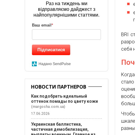
Раз на тиждень ми
відправляємо дайджест з
найпопулярнішими статтями.
Ваш email
*
BRI с
разро
себя 
Підписатися
Поч
Надано SendPulse
Когда
стало
НОВОСТИ ПАРТНЕРОВ
оцени
вооб
Как подобрать идеальный
оттенок помады по цвету кожи
больш
(margosha.com.ua)
Чтобы
17.06.2026
шкале
Украинская баллистика,
разны
частичная демобилизация,
выплаты военным. Главное из