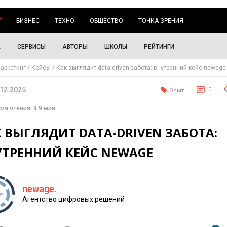
Г
БИЗНЕС
ТЕХНО
ОБЩЕСТВО
ТОЧКА ЗРЕНИЯ
А
СЕРВИСЫ
АВТОРЫ
ШКОЛЫ
РЕЙТИНГИ
аркетинг
Кейсы
Как выглядит data-driven забота: внутренний кейс newage
.12.2025
0
Опыт
мя чтения: 9.9 мин.
 ВЫГЛЯДИТ DATA-DRIVEN ЗАБОТА:
УТРЕННИЙ КЕЙС NEWAGE
newage.
Агентство цифровых решений