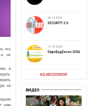
06.10.2026
SECURITY 2.0
13.10.2026
о, что
ЄвроБудЕкспо 2026
 а не
ики, а
ждать,
ВСЕ МЕРОПРИЯТИЯ
ерить
нде на
ВИДЕО
ткрыли
ет нам