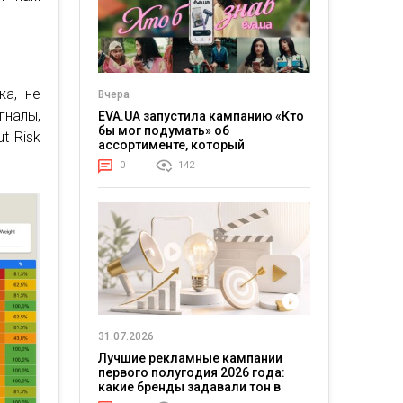
ка, не
Вчера
гналы,
EVA.UA запустила кампанию «Кто
бы мог подумать» об
t Risk
ассортименте, который
покупатели не ожидают увидеть
0
142
на платформе
31.07.2026
Лучшие рекламные кампании
первого полугодия 2026 года:
какие бренды задавали тон в
отрасли