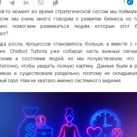
1
ой-то момент во время стратегической сессии мы поймал
сли: мы очень много говорим о развитии бизнеса, но 
емно помогаем развиваться людям, которые этот б
ют?
да росла, процессов становилось больше, а вместе с 
ен. Chatbot Turbota уже собирал часть важных сигна
оении и состоянии людей, но мы почувствовали, что 
таточно, чтобы увидеть полную картину. Данные были в 
никах и существовали раздельно, поэтому не складыва
ный пазл. Нам не хватало именно системного видения.