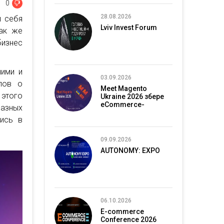
0
28.08.2026
и себя
Lviv Invest Forum
так же
изнес
ними и
03.09.2026
лов о
Meet Magento
этого
Ukraine 2026 збере
eCommerce-
разных
спільноту в Києві
лись в
09.09.2026
AUTONOMY: EXPO
06.10.2026
E-commerce
Conference 2026