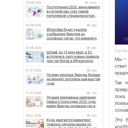
03.08.2026
3121
Поступление-2026: менеджмент
во второй раз стал самой
популярной специальностью, а
количество заявлений —
рекордным за последние 5 лет
02.08.2026
445
WhatsApp будет удалять
сообщения брендов из
основных чатов: что изменится
для бизнеса
02.08.2026
581
Как вы
Штраф до 15 млн евро: в ЕС
вступили в силу новые правила
Мы — 
для чат-ботов и ИИ-контента
отве
31.07.2026
654
предп
Почему крупные бренды больше
не меняют логотипы каждые три
Так п
года
превр
31.07.2026
722
пока
Лучшие рекламные кампании
первого полугодия 2026 года:
лояль
какие бренды задавали тон в
основ
отрасли
30.07.2026
925
Это б
Куда двигается маркетинг:
главные сигналы рынка по
ноутб