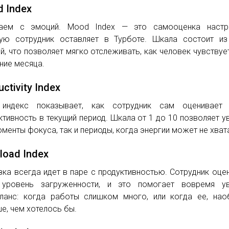
 Index
наем с эмоций. Mood Index — это самооценка настро
ую сотрудник оставляет в Турботе. Шкала состоит из
й, что позволяет мягко отслеживать, как человек чувствуе
ение месяца.
ctivity Index
 индекс показывает, как сотрудник сам оценивает
ктивность в текущий период. Шкала от 1 до 10 позволяет у
оменты фокуса, так и периоды, когда энергии может не хват
load Index
зка всегда идет в паре с продуктивностью. Сотрудник оце
 уровень загруженности, и это помогает вовремя ув
ланс: когда работы слишком много, или когда ее, нао
е, чем хотелось бы.