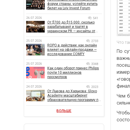
форум страны: успейте купить
билет на Lviv Invest Forum
26.07.2026
541
От $700 до $15 000: сколько
зарабатывают и тратят в
украинском PR — инсайты от
znamy и Women Make Money
25.07.2026
2733
Что та
ROPO в действии: как онлайн
влияет на офлайн-продажи —
По су
исследование COMFY
важны
25.07.2026
3348
посещ
Как один оборот принес Philips
измер
почти 10 миллионов
просмотров
«гово
финал
24.07.2026
2023
От Львова до Харькова: Glovo
Чем б
Academy масштабирует
образовательную программу по
сильн
поддержке украинского
бизнеса
БОЛЬШЕ
Чтобы
состо