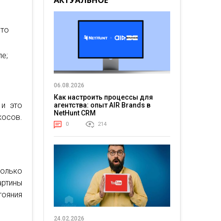
АКТУАЛЬНОЕ
что
е;
06.08.2026
Как настроить процессы для
 и это
агентства: опыт AIR Brands в
NetHunt CRM
косов.
0
214
олько
артины
ояния
24.02.2026