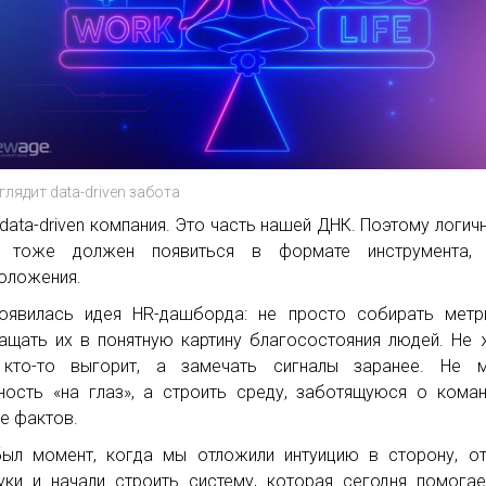
глядит data-driven забота
data-driven компания. Это часть нашей ДНК. Поэтому логичн
т тоже должен появиться в формате инструмента,
оложения.
оявилась идея HR-дашборда: не просто собирать метр
ащать их в понятную картину благосостояния людей. Не 
 кто-то выгорит, а замечать сигналы заранее. Не м
ность «на глаз», а строить среду, заботящуюся о кома
е фактов.
ыл момент, когда мы отложили интуицию в сторону, о
уки и начали строить систему, которая сегодня помога