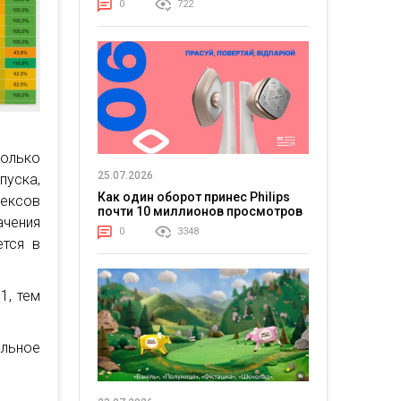
0
722
колько
25.07.2026
пуска,
Как один оборот принес Philips
дексов
почти 10 миллионов просмотров
ачения
0
3348
ется в
1, тем
альное