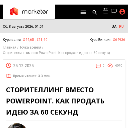
Сб, 8 августа 2026, 01:01
UA
RU
Курс валют:
$44,65 , €51,60
Курс Биткоин:
$64936
Главная
Точка зрения
Сторителлинг вместо PowerPoint. Как продать идею за 60 секунд
25.12.2025
0
6070
Время чтения: 3.3 мин.
СТОРИТЕЛЛИНГ ВМЕСТО
POWERPOINT. КАК ПРОДАТЬ
ИДЕЮ ЗА 60 СЕКУНД