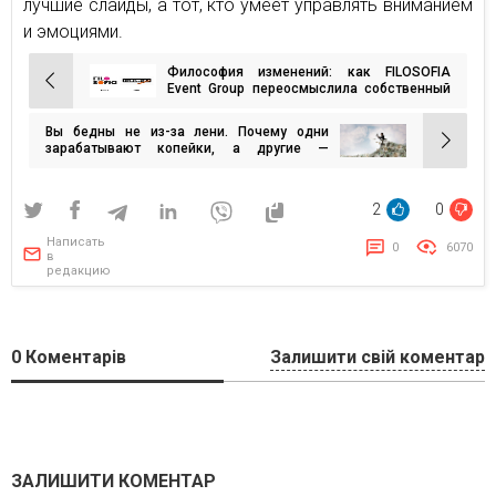
лучшие слайды, а тот, кто умеет управлять вниманием
и эмоциями.
Философия изменений: как FILOSOFIA
Навигация
Event Group переосмыслила собственный
бренд
по
Вы бедны не из-за лени. Почему одни
записям
зарабатывают копейки, а другие —
миллионы за ту же работу
2
0
Написать
0
6070
в
редакцию
0
Коментарів
Залишити свій коментар
ЗАЛИШИТИ КОМЕНТАР