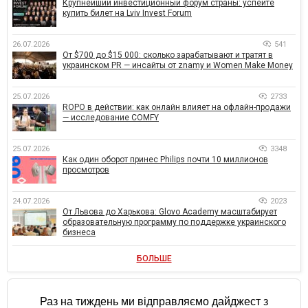
Крупнейший инвестиционный форум страны: успейте
купить билет на Lviv Invest Forum
26.07.2026
541
От $700 до $15 000: сколько зарабатывают и тратят в
украинском PR — инсайты от znamy и Women Make Money
25.07.2026
2733
ROPO в действии: как онлайн влияет на офлайн-продажи
— исследование COMFY
25.07.2026
3348
Как один оборот принес Philips почти 10 миллионов
просмотров
24.07.2026
2023
От Львова до Харькова: Glovo Academy масштабирует
образовательную программу по поддержке украинского
бизнеса
БОЛЬШЕ
Раз на тиждень ми відправляємо дайджест з