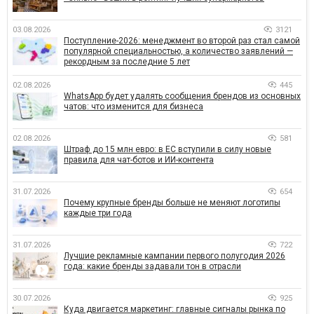
03.08.2026
3121
Поступление-2026: менеджмент во второй раз стал самой
популярной специальностью, а количество заявлений —
рекордным за последние 5 лет
02.08.2026
445
WhatsApp будет удалять сообщения брендов из основных
чатов: что изменится для бизнеса
02.08.2026
581
Штраф до 15 млн евро: в ЕС вступили в силу новые
правила для чат-ботов и ИИ-контента
31.07.2026
654
Почему крупные бренды больше не меняют логотипы
каждые три года
31.07.2026
722
Лучшие рекламные кампании первого полугодия 2026
года: какие бренды задавали тон в отрасли
30.07.2026
925
Куда двигается маркетинг: главные сигналы рынка по