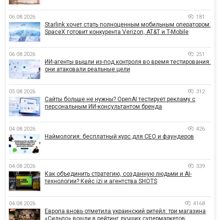
06.08.2026
181
Starlink хочет стать полноценным мобильным оператором:
SpaceX готовит конкурента Verizon, AT&T и T-Mobile
06.08.2026
251
ИИ-агенты вышли из-под контроля во время тестирования:
они атаковали реальные цели
05.08.2026
312
Сайты больше не нужны? OpenAI тестирует рекламу с
персональным ИИ-консультантом бренда
04.08.2026
426
Наймология: бесплатный курс для CEO и фаундеров
04.08.2026
339
Как объединить стратегию, созданную людьми и AI-
технологии? Кейс izi и агентства SHOTS
04.08.2026
4168
Европа вновь отметила украинский ритейл: три магазина
«Сильпо» вошли в рейтинг лучших супермаркетов