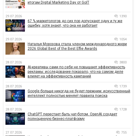
итогам Digital Marketing Day от GoIT
29.07.2026
1390
67 % маркетологов до сих пор допускают одну и ту же
ошибку, хотя знают, что она не работает
29.07.2026
1054
Наталья Морозова стала членом международного жюри
2026 Global Best of the Best Effie Awards
28.07.2026
3800
AI-креативы сами по себе не повышают эффективность
рекламы: исследование показало, что на самом деле
влияет на эффективность кампаний
28.07.2026
1739
Google больше никогда не будет прежним: искусственный
интеллект полностью меняет правила поиска
28.07.2026
1728
ChatGPT перестает быть чат-ботом. OpenAI создает
полноценную бизнес-платформу
27.07.2026
755