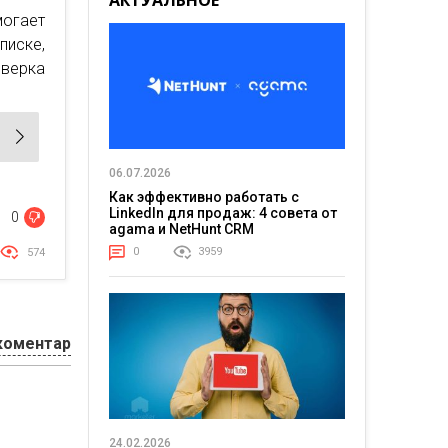
АКТУАЛЬНОЕ
могает
иске,
верка
06.07.2026
Как эффективно работать с
LinkedIn для продаж: 4 совета от
0
agama и NetHunt CRM
0
3959
574
коментар
24.02.2026