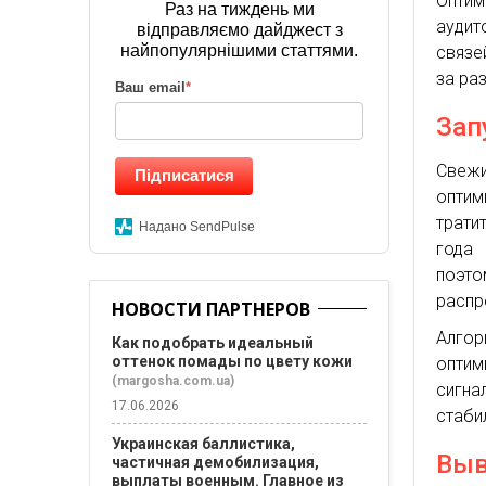
Оптим
Раз на тиждень ми
аудит
відправляємо дайджест з
найпопулярнішими статтями.
связе
за раз
Ваш email
*
Зап
Свеж
Підписатися
оптим
трати
Надано SendPulse
года 
поэт
распр
НОВОСТИ ПАРТНЕРОВ
Алгор
Как подобрать идеальный
оттенок помады по цвету кожи
оптим
(margosha.com.ua)
сигн
17.06.2026
стаби
Украинская баллистика,
Вы
частичная демобилизация,
выплаты военным. Главное из