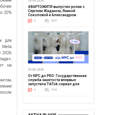
рокими
25.06.2026
абочих
#ВАРТОЖИТИ выпустил ролик с
Сергеем Жаданом, Яниной
до 20%
Соколовой и Александром
Тереном о жизни в постоянном
0
3057
напряжении
х для
т Meta
е 2026
age+,
ет на
23.06.2026
От NPC до PRO: Государственная
ингом,
служба занятости впервые
запустила TikTok-сериал для
пления
молодежи
0
3745
после