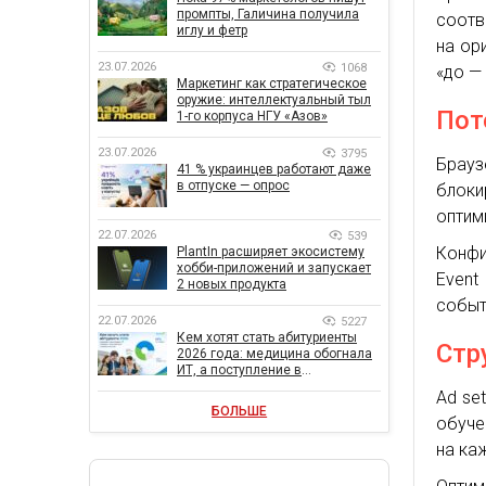
промпты, Галичина получила
соотв
иглу и фетр
на ор
23.07.2026
1068
«до —
Маркетинг как стратегическое
оружие: интеллектуальный тыл
Пот
1-го корпуса НГУ «Азов»
23.07.2026
3795
Брауз
41 % украинцев работают даже
в отпуске — опрос
блоки
оптим
22.07.2026
539
Конфи
PlantIn расширяет экосистему
хобби-приложений и запускает
Event
2 новых продукта
событ
22.07.2026
5227
Кем хотят стать абитуриенты
Стр
2026 года: медицина обогнала
ИТ, а поступление в
государственный вуз остается
Ad se
главной целью
БОЛЬШЕ
обуче
на ка