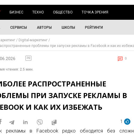
Г
БИЗНЕС
ТЕХНО
ОБЩЕСТВО
ТОЧКА ЗРЕНИЯ
А
СЕРВИСЫ
АВТОРЫ
ШКОЛЫ
РЕЙТИНГИ
аркетинг
Digital-маркетинг
аспространенные проблемы при запуске рекламы в Facebook и как их избеж
.06.2026
PR
0
мя чтения: 2.5 мин.
ИБОЛЕЕ РАСПРОСТРАНЕННЫЕ
ОБЛЕМЫ ПРИ ЗАПУСКЕ РЕКЛАМЫ В
EBOOK И КАК ИХ ИЗБЕЖАТЬ
1
ск рекламы в Facebook редко обходится без сложно