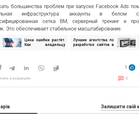
ать большинства проблем при запуске Facebook Ads по
ильная инфраструктура: аккаунты в белом сп
рсифицированная сетка BM, серверный трекинг и про
ик. Это обеспечивает стабильное масштабирование.
Цена ошибки растёт.
Лучшие агентства по
игация
Как владельцу
разработке сайтов в
перестать быть
Украине для бизнеса
«нянькой» и быстрее
и электронной
исям
увеличить доход
коммерции
1
исать в редакцию
0
арів
Залишити свій 