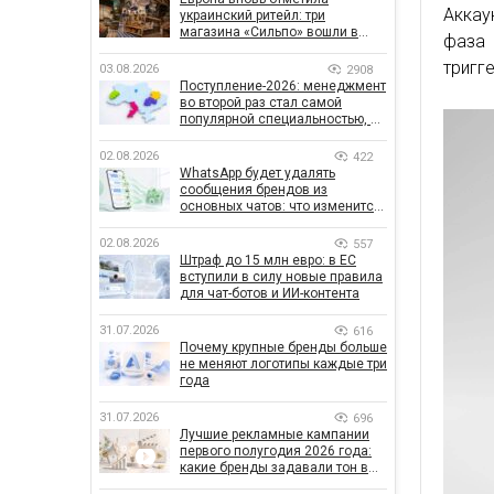
Аккау
украинский ритейл: три
магазина «Сильпо» вошли в
фаза 
рейтинг лучших супермаркетов
тригг
03.08.2026
2908
Поступление-2026: менеджмент
во второй раз стал самой
популярной специальностью, а
количество заявлений —
рекордным за последние 5 лет
02.08.2026
422
WhatsApp будет удалять
сообщения брендов из
основных чатов: что изменится
для бизнеса
02.08.2026
557
Штраф до 15 млн евро: в ЕС
вступили в силу новые правила
для чат-ботов и ИИ-контента
31.07.2026
616
Почему крупные бренды больше
не меняют логотипы каждые три
года
31.07.2026
696
Лучшие рекламные кампании
первого полугодия 2026 года:
какие бренды задавали тон в
отрасли