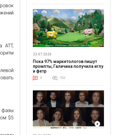
ировок
ажений
а ATT,
горитм
23.07.2026
Пока 97% маркетологов пишут
промпты, Галичина получила иглу
елевой
и фетр
ровать
0
703
з фазы
том $5