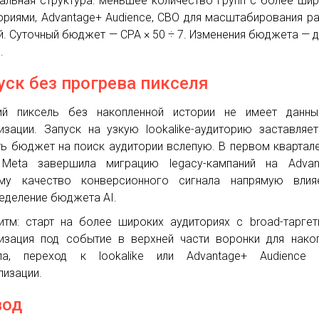
альная структура: меньшее количество групп с более ши
ориями, Advantage+ Audience, CBO для масштабирования р
й. Суточный бюджет — CPA × 50 ÷ 7. Изменения бюджета — 
.
уск без прогрева пикселя
ий пиксель без накопленной истории не имеет данны
изации. Запуск на узкую lookalike-аудиторию заставляе
ть бюджет на поиск аудитории вслепую. В первом квартал
Meta завершила миграцию legacy-кампаний на Advant
ому качество конверсионного сигнала напрямую влия
еделение бюджета AI.
итм: старт на более широких аудиториях с broad-таргет
изация под событие в верхней части воронки для нако
ала, переход к lookalike или Advantage+ Audience 
лизации.
вод