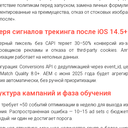
етствие политикам перед запуском, замена личных формул
иентированные на преимущества, отказ от стоковых изобр
 после».
еря сигналов трекинга после iOS 14.5+
ерный пиксель без CAPI теряет 30–50% конверсий из-з
ровщиков рекламы и отказа от third-party cookies. Ал
изации работает на неполных данных.
гурация: Conversions API с дедупликацией через event_id, ц
 Match Quality 8.0+. AEM с июня 2025 года будет агреги
ия автоматически, без ручной приоритизации.
уктура кампаний и фаза обучения
t требует ≈50 событий оптимизации в неделю для выхода и
ния. Распространённая ошибка — 10–15 ad sets с бюдже
ждый: ни один не достигает порога.