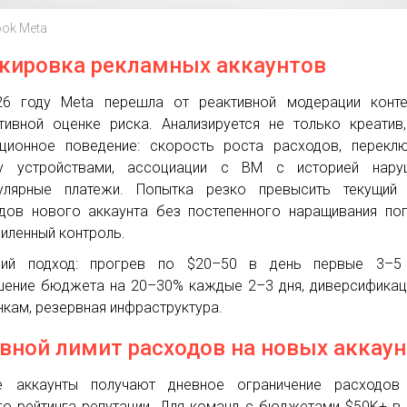
ok Meta
кировка рекламных аккаунтов
6 году Meta перешла от реактивной модерации конте
тивной оценке риска. Анализируется не только креатив
ционное поведение: скорость роста расходов, перекл
у устройствами, ассоциации с BM с историей наруш
улярные платежи. Попытка резко превысить текущий 
дов нового аккаунта без постепенного наращивания по
силенный контроль.
чий подход: прогрев по $20–50 в день первые 3–5 
ение бюджета на 20–30% каждые 2–3 дня, диверсифика
нкам, резервная инфраструктура.
вной лимит расходов на новых аккаун
е аккаунты получают дневное ограничение расходов 
го рейтинга репутации. Для команд с бюджетами $50K+ в