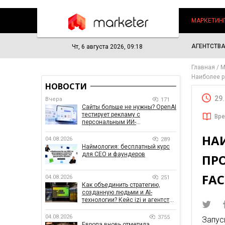
МАРКЕТИН
АГЕНТСТВ
Чт, 6 августа 2026, 09:18
Главная
М
Наиболее р
НОВОСТИ
29
Вчера
171
Сайты больше не нужны? OpenAI
тестирует рекламу с
Вре
персональным ИИ-
консультантом бренда
НА
04.08.2026
289
Наймология: бесплатный курс
для CEO и фаундеров
ПР
FAC
04.08.2026
251
Как объединить стратегию,
созданную людьми и AI-
технологии? Кейс izi и агентства
SHOTS
04.08.2026
3755
Запу
Европа вновь отметила