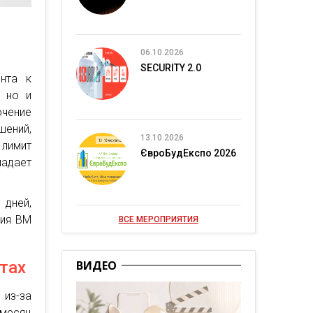
06.10.2026
SECURITY 2.0
нта к
, но и
ючение
ений,
13.10.2026
лимит
ЄвроБудЕкспо 2026
падает
дней,
ция BM
ВСЕ МЕРОПРИЯТИЯ
тах
ВИДЕО
из-за
 месяц