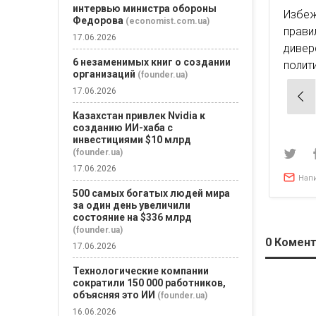
интервью министра обороны
Избеж
Федорова
(economist.com.ua)
прав
17.06.2026
диве
6 незаменимых книг о создании
полит
организаций
(founder.ua)
17.06.2026
Нав
по
Казахстан привлек Nvidia к
созданию ИИ-хаба с
зап
инвестициями $10 млрд
(founder.ua)
17.06.2026
Нап
500 самых богатых людей мира
за один день увеличили
состояние на $336 млрд
(founder.ua)
0
Комент
17.06.2026
Технологические компании
сократили 150 000 работников,
объясняя это ИИ
(founder.ua)
16.06.2026