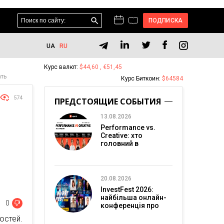
ПОДПИСКА
UA
RU
Курс валют:
$44,60 , €51,45
ать
Курс Биткоин:
$64584
574
ПРЕДСТОЯЩИЕ СОБЫТИЯ
13.08.2026
Performance vs.
Creative: хто
головний в
перформанс-
маркетингу?
20.08.2026
InvestFest 2026:
найбільша онлайн-
0
конференція про
інвестиції
стей.