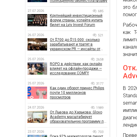
полноценную бизнес-платформу
это б
27.07.2026
685
помог
Крупнейший инвестиционный
форум страны: успейте купить
Рабо
билет на Lviv Invest Forum
как T
26.07.2026
521
лимит
От $700 до $15 000: сколько
зарабатывают и тратят в
кана
украинском PR — инсайты от
значи
znamy и Women Make Money
25.07.2026
2658
ROPO в действии: как онлайн
Отк
влияет на офлайн-продажи —
исследование COMFY
Adv
25.07.2026
3177
В 202
Как один оборот принес Philips
почти 10 миллионов
Stand
просмотров
seman
24.07.2026
1989
импл
От Львова до Харькова: Glovo
диагн
Academy масштабирует
образовательную программу по
ленди
поддержке украинского
бизнеса
23.07.2026
703
Прев
Пока 97% маркетологов пишут