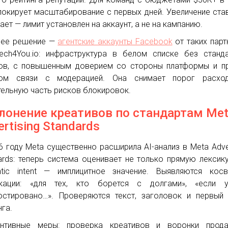
локирует масштабирование с первых дней. Увеличение ста
ает — лимит установлен на аккаунт, а не на кампанию.
чее решение —
агентские аккаунты Facebook
от таких парт
ech4You.io: инфраструктура в белом списке без станд
ов, с повышенным доверием со стороны платформы и п
лом связи с модерацией. Она снимает порог расхо
тельную часть рисков блокировок.
лонение креативов по стандартам Me
ertising Standards
6 году Meta существенно расширила AI-анализ в Meta Adver
ards: теперь система оценивает не только прямую лексику
tic intent — имплицитное значение. Выявляются косв
икации: «для тех, кто борется с долгами», «если 
остировано…». Проверяются текст, заголовок и первый
нга.
ентивные меры: проверка креативов и воронки прод