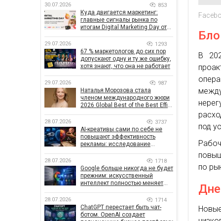
30.07.2026
853
Куда двигается маркетинг:
Facebo
главные сигналы рынка по
итогам Digital Marketing Day от
Бло
GoIT
29.07.2026
1293
67 % маркетологов до сих пор
В 202
допускают одну и ту же ошибку,
проак
хотя знают, что она не работает
опера
29.07.2026
987
межд
Наталья Морозова стала
членом международного жюри
нерег
2026 Global Best of the Best Effie
Awards
расхо
28.07.2026
3737
под у
AI-креативы сами по себе не
повышают эффективность
Рабо
рекламы: исследование
показало, что на самом деле
повыш
влияет на эффективность
28.07.2026
1718
по ры
кампаний
Google больше никогда не будет
прежним: искусственный
интеллект полностью меняет
Дне
правила поиска
28.07.2026
1714
ChatGPT перестает быть чат-
Новы
ботом. OpenAI создает
низко