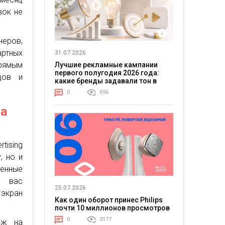
вок не
неров,
артных
31.07.2026
рямым
Лучшие рекламные кампании
первого полугодия 2026 года:
дов и
какие бренды задавали тон в
отрасли
0
696
ta
tising
, но и
енные
у вас
25.07.2026
 экран
Как один оборот принес Philips
почти 10 миллионов просмотров
0
3177
аж на