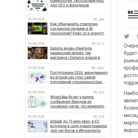
Наймология: бесплатный курс
для CEO и фаундеров
04.08.2026
285
Как объединить стратегию,
созданную людьми и AI-
технологии? Кейс izi и агентства
SHOTS
04.08.2026
4111
Очере
Европа вновь отметила
будет
украинский ритейл: три
магазина «Сильпо» вошли в
рынка
рейтинг лучших супермаркетов
профе
03.08.2026
3041
Поступление-2026: менеджмент
дост
во второй раз стал самой
популярной специальностью, а
подра
количество заявлений —
рекордным за последние 5 лет
02.08.2026
Наибо
435
WhatsApp будет удалять
являе
сообщения брендов из
основных чатов: что изменится
более
для бизнеса
месяц
02.08.2026
570
Штраф до 15 млн евро: в ЕС
марто
вступили в силу новые правила
вырос
для чат-ботов и ИИ-контента