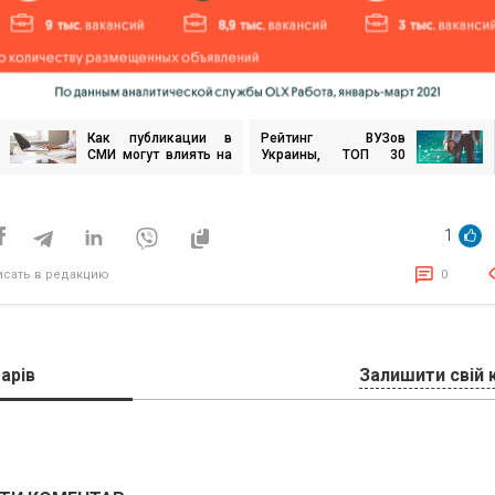
Как публикации в
Рейтинг ВУЗов
игация
СМИ могут влиять на
Украины, ТОП 30
бизнес и
университетов
персональный бренд
исям
1
исать в редакцию
0
арів
Залишити свій 