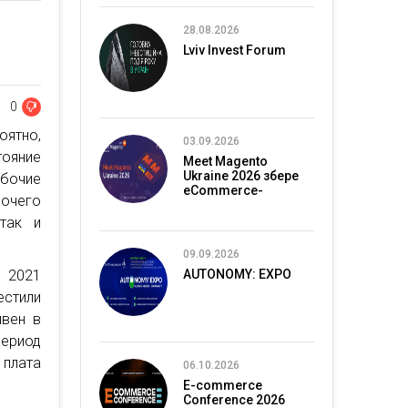
28.08.2026
Lviv Invest Forum
0
оятно,
03.09.2026
тояние
Meet Magento
Ukraine 2026 збере
абочие
eCommerce-
бочего
спільноту в Києві
так и
09.09.2026
 2021
AUTONOMY: EXPO
естили
ивен в
период
плата
06.10.2026
E-commerce
Conference 2026