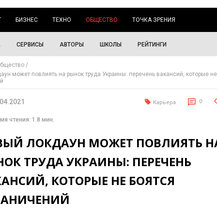
Г
БИЗНЕС
ТЕХНО
ОБЩЕСТВО
ТОЧКА ЗРЕНИЯ
А
СЕРВИСЫ
АВТОРЫ
ШКОЛЫ
РЕЙТИНГИ
бщество
аун может повлиять на рынок труда Украины: перечень вакансий, которые не
ий
.04.2021
0
Карьера
мя чтения: 1.8 мин.
ВЫЙ ЛОКДАУН МОЖЕТ ПОВЛИЯТЬ Н
ОК ТРУДА УКРАИНЫ: ПЕРЕЧЕНЬ
АНСИЙ, КОТОРЫЕ НЕ БОЯТСЯ
РАНИЧЕНИЙ