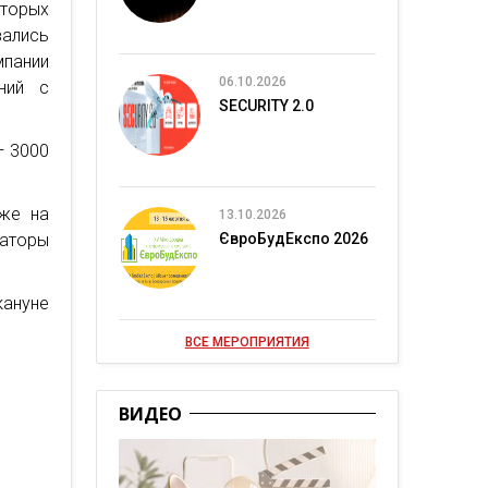
оторых
зались
мпании
06.10.2026
ний с
SECURITY 2.0
— 3000
кже на
13.10.2026
раторы
ЄвроБудЕкспо 2026
кануне
ВСЕ МЕРОПРИЯТИЯ
ВИДЕО