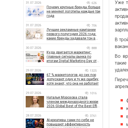
Уже т
31.07.2026
626
Почему крупные бренды больше
актив
не меняют логотипы каждые три
прода
года
акти
31.07.2026
706
зарпл
Лучшие рекламные кампании
первого полугодия 2026 года:
какие бренды задавали тон в
В тро
отрасли
вакан
30.07.2026
888
Куда двигается маркетинг:
Во вр
главные сигналы рынка по
итогам Digital Marketing Day от
такие
GoIT
удален
29.07.2026
1325
67 % маркетологов до сих пор
Переч
допускают одну и ту же ошибку,
хотя знают, что она не работает
апрел
29.07.2026
1016
Наталья Морозова стала
членом международного жюри
2026 Global Best of the Best Effie
Awards
28.07.2026
3761
AI-креативы сами по себе не
повышают эффективность