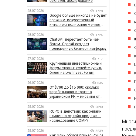
рекламы: исследование
показало, что на самом деле
влияет на эффективность
28.07.2026
1728
кампаний
Google больше никогда не будет
прежним: искусственный
интеллект полностью меняет
правила поиска
28.07.2026
1724
ChatGPT перестает быть чат-
ботом. OpenAI создает
полноценную бизнес-платформу
27.07.2026
717
Крупнейший инвестиционный
форум страны: успейте купить
билет на Lviv Invest Forum
26.07.2026
535
От $700 до $15 000: сколько
зарабатывают и тратят в
украинском PR — инсайты от
znamy и Women Make Money
25.07.2026
2690
ROPO в действии: как онлайн
влияет на офлайн-продажи —
исследование COMFY
Многи
предл
25.07.2026
3239
Как один оборот принес Philips