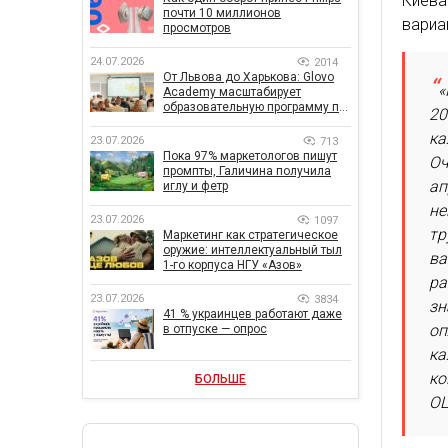
Киев
почти 10 миллионов
вариа
просмотров
24.07.2026
2014
От Львова до Харькова: Glovo
«
Academy масштабирует
образовательную программу по
20
поддержке украинского
ка
бизнеса
23.07.2026
713
Пока 97% маркетологов пишут
Оч
промпты, Галичина получила
ап
иглу и фетр
не
23.07.2026
1097
тр
Маркетинг как стратегическое
оружие: интеллектуальный тыл
ва
1-го корпуса НГУ «Азов»
ра
23.07.2026
3834
зн
41 % украинцев работают даже
оп
в отпуске — опрос
ка
ко
БОЛЬШЕ
OL