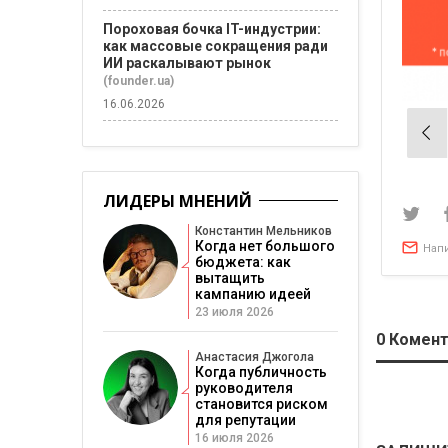
Пороховая бочка IT-индустрии:
как массовые сокращения ради
ИИ раскалывают рынок
(founder.ua)
16.06.2026
Нав
по
зап
ЛИДЕРЫ МНЕНИЙ
Константин Мельников
Когда нет большого
Нап
бюджета: как
вытащить
кампанию идеей
23 июля 2026
0
Комент
Анастасия Джогола
Когда публичность
руководителя
становится риском
для репутации
16 июля 2026