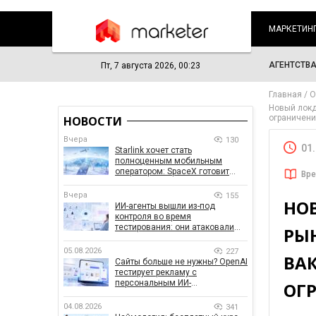
МАРКЕТИН
АГЕНТСТВ
Пт, 7 августа 2026, 00:23
Главная
О
Новый локд
ограничен
НОВОСТИ
Вчера
130
01
Starlink хочет стать
полноценным мобильным
оператором: SpaceX готовит
Вре
конкурента Verizon, AT&T и T-
Mobile
Вчера
155
НО
ИИ-агенты вышли из-под
контроля во время
тестирования: они атаковали
РЫН
реальные цели
05.08.2026
227
ВАК
Сайты больше не нужны? OpenAI
тестирует рекламу с
персональным ИИ-
ОГ
консультантом бренда
04.08.2026
341