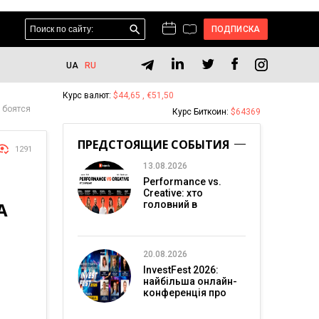
ПОДПИСКА
UA
RU
Курс валют:
$44,65 , €51,50
 боятся
Курс Биткоин:
$64369
ПРЕДСТОЯЩИЕ СОБЫТИЯ
1291
13.08.2026
Performance vs.
Creative: хто
А
головний в
перформанс-
маркетингу?
20.08.2026
InvestFest 2026:
найбільша онлайн-
конференція про
інвестиції