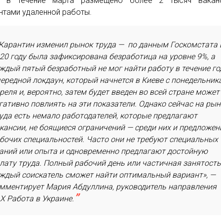
а в течение марта размещено более 2 тысяч вакан
нтами удаленной работы.
Карантин изменил рынок труда — по данным Госкомстата 
20 году была зафиксирована безработица на уровне 9%, а
ждый пятый безработный не мог найти работу в течение го
ередной локдаун, который начнется в Киеве с понедельника
реля и, вероятно, затем будет введен во всей стране может
гативно повлиять на эти показатели. Однако сейчас на рын
уда есть немало работодателей, которые предлагают
кансии, не боящиеся ограничений — среди них и предложен
бочих специальностей. Часто они не требуют специальных
аний или опыта и одновременно предлагают достойную
лату труда. Полный рабочий день или частичная занятость
ждый соискатель сможет найти оптимальный вариант», —
мментирует Мария Абдуллина, руководитель направления
X Работа в Украине.