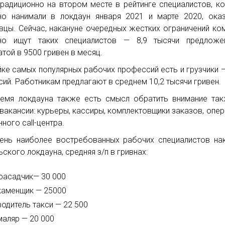
радиционно на втором месте в рейтинге специалистов, к
но нанимали в локдаун января 2021 и марте 2020, ока
вцы. Сейчас, накануне очередных жестких ограничений ко
вно ищут таких специалистов — 8,9 тысячи предложе
атой в 9500 гривен в месяц.
йке самых популярных рабочих профессий есть и грузчики 
сий. Работникам предлагают в среднем 10,2 тысячи гривен.
емя локдауна также есть смысл обратить внимание та
 вакансии: курьеры, кассиры, комплектовщики заказов, опе
ного call-центра.
ень наиболее востребованных рабочих специалистов на
ьского локдауна, средняя з/п в гривнах:
фасадчик— 30 000
каменщик — 25000
водитель такси — 22 500
маляр — 20 000