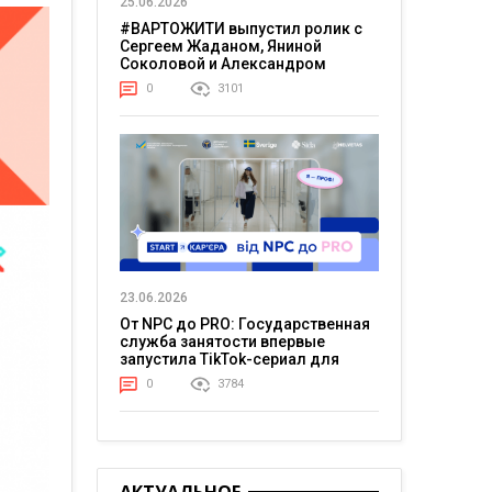
25.06.2026
#ВАРТОЖИТИ выпустил ролик с
Сергеем Жаданом, Яниной
Соколовой и Александром
Тереном о жизни в постоянном
0
3101
напряжении
23.06.2026
От NPC до PRO: Государственная
служба занятости впервые
запустила TikTok-сериал для
молодежи
0
3784