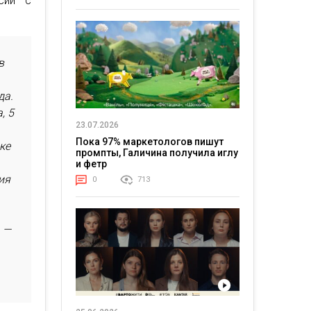
сий с
в
да.
, 5
23.07.2026
Пока 97% маркетологов пишут
ке
промпты, Галичина получила иглу
и фетр
ия
0
713
 —