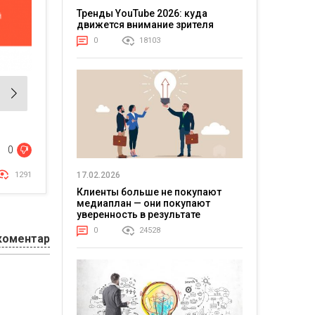
Тренды YouTube 2026: куда
движется внимание зрителя
0
18103
0
17.02.2026
1291
Клиенты больше не покупают
медиаплан — они покупают
уверенность в результате
0
24528
коментар